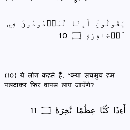
يَقُولُونَ أَءِنَّا لَمَرۡدُودُونَ فِي
ٱلۡحَافِرَةِ ۝ 10
(10) ये लोग कहते हैं, “क्या सचमुच हम
पलटाकर फिर वापस लाए जाएँगे?
أَءِذَا كُنَّا عِظَٰمًا نَّخِرَةً ۝ 11