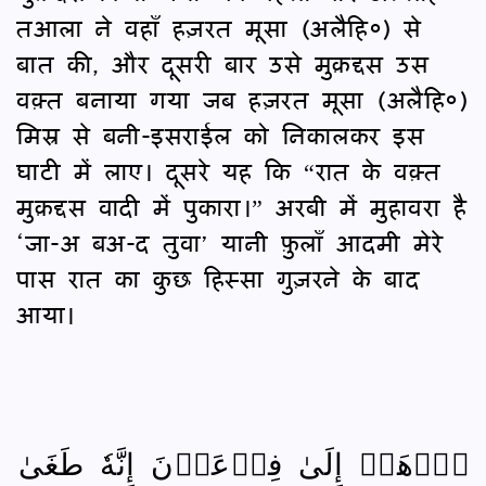
तआला ने वहाँ हज़रत मूसा (अलैहि०) से
बात की, और दूसरी बार उसे मुक़द्दस उस
वक़्त बनाया गया जब हज़रत मूसा (अलैहि०)
मिस्र से बनी-इसराईल को निकालकर इस
घाटी में लाए। दूसरे यह कि “रात के वक़्त
मुक़द्दस वादी में पुकारा।” अरबी में मुहावरा है
‘जा-अ बअ-द तुवा’ यानी फ़ुलाँ आदमी मेरे
पास रात का कुछ हिस्सा गुज़रने के बाद
आया।
ٱذۡهَبۡ إِلَىٰ فِرۡعَوۡنَ إِنَّهٗ طَغَىٰ