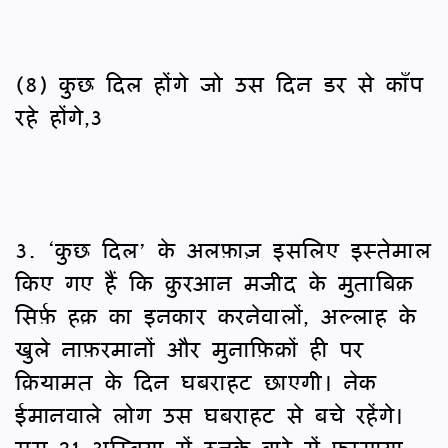
(8) कुछ दिल होंगे जो उस दिन डर से काँप
रहे होंगे,3
3. ‘कुछ दिल’ के अलफ़ाज़ इसलिए इस्तेमाल
किए गए हैं कि क़ुरआन मजीद के मुताबिक़
सिर्फ़ हक़ का इनकार करनेवालों, अल्लाह के
खुले नाफ़रमानों और मुनाफ़िक़ों ही पर
क़ियामत के दिन घबराहट छाएगी। नेक
ईमानवाले लोग उस घबराहट से बचे रहेंगे।
सूरा-21 अम्बिया में उनके बारे में फ़रमाया