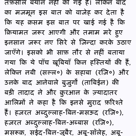
तफ़सील बयान नहीं की गई है। लेकिन बाद
का मज़मून इस बात को वाज़ेह कर देता है
कि यह क़सम इस बात पर खाई गई है कि
क़ियामत ज़रूर आएगी और तमाम मरे हुए
इनसान ज़रूर नए सिरे से ज़िन्दा करके उठाए
जाएँगे। इसको भी साफ़ तौर से नहीं बताया
गया कि ये पाँच ख़ूबियाँ किन हस्तियों की हैं,
लेकिन नबी (सल्ल०) के सहाबा (रज़ि०) और
उनके बाद आनेवाले बुज़ुर्गों (ताबिईन) की
बड़ी तादाद ने और क़ुरआन के ज़्यादातर
आलिमों ने कहा है कि इनसे मुराद फ़रिश्ते
हैं। हज़रत अब्दुल्लाह-बिन-मसऊद (रज़ि०),
हज़रत अब्दुल्लाह-बिन-अब्बास (रज़ि०),
मसरूक़, सईद-बिन-जुबैर, अबू-सॉलेह, अबू-