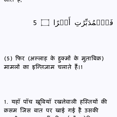
فَٱلۡمُدَبِّرَٰتِ أَمۡرًا ۝ 5
(5) फिर (अल्लाह के हुक्मों के मुताबिक़)
मामलों का इन्तिज़ाम चलाते हैं।1
1. यहाँ पाँच ख़ूबियाँ रखनेवाली हस्तियों की
क़सम जिस बात पर खाई गई है उसकी