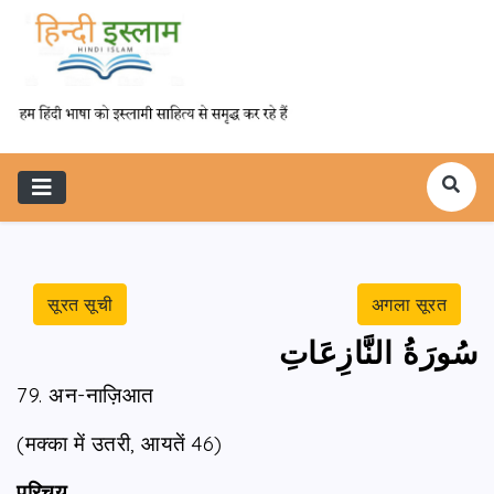
सूरत सूची
अगला सूरत
سُورَةُ النَّازِعَاتِ
79. अन-नाज़िआत
(मक्का में उतरी, आयतें 46)
परिचय