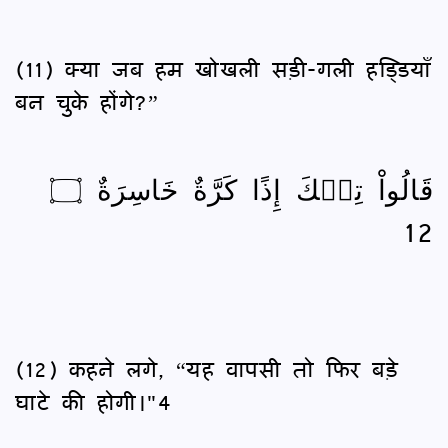
(11) क्या जब हम खोखली सड़ी-गली हड्डियाँ
बन चुके होंगे?”
قَالُواْ تِلۡكَ إِذًا كَرَّةٌ خَاسِرَةٌ ۝
12
(12) कहने लगे, “यह वापसी तो फिर बड़े
घाटे की होगी।"4