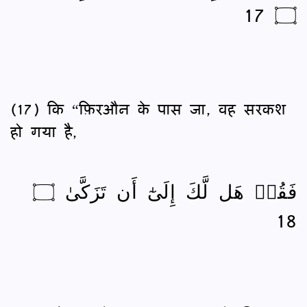
۝ 17
(17) कि “फ़िरऔन के पास जा, वह सरकश
हो गया है,
فَقُلۡ هَل لَّكَ إِلَىٰٓ أَن تَزَكَّىٰ ۝
18