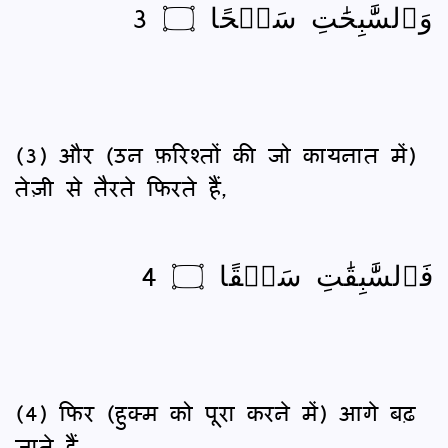
وَٱلسَّٰبِحَٰتِ سَبۡحًا ۝ 3
(3) और (उन फ़रिश्तों की जो कायनात में)
तेज़ी से तैरते फिरते हैं,
فَٱلسَّٰبِقَٰتِ سَبۡقًا ۝ 4
(4) फिर (हुक्म को पूरा करने में) आगे बढ़
जाते हैं,