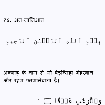
79. अन-नाज़िआत
بِسۡمِ ٱللَّهِ ٱلرَّحۡمَٰنِ ٱلرَّحِيمِ
अल्लाह के नाम से जो बेइन्तिहा मेहरबान
और रहम फ़रमानेवाला है।
وَٱلنَّٰزِعَٰتِ غَرۡقًا ۝ 1