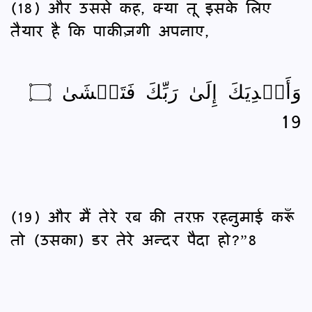
(18) और उससे कह, क्या तू इसके लिए
तैयार है कि पाकीज़गी अपनाए,
وَأَهۡدِيَكَ إِلَىٰ رَبِّكَ فَتَخۡشَىٰ ۝
19
(19) और मैं तेरे रब की तरफ़ रहनुमाई करूँ
तो (उसका) डर तेरे अन्दर पैदा हो?”8