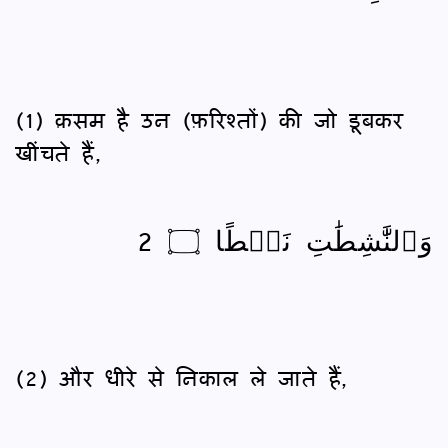
(1) क़सम है उन (फ़रिश्तों) की जो डूबकर
खींचते हैं,
وَٱلنَّٰشِطَٰتِ نَشۡطًا ۝ 2
(2) और धीरे से निकाल ले जाते हैं,