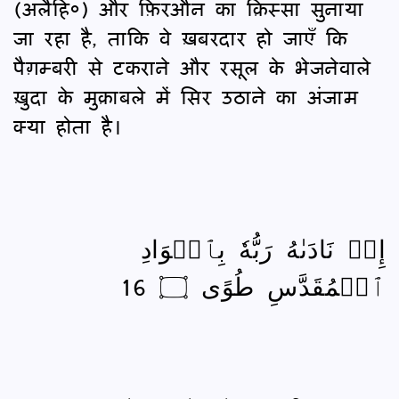
(अलैहि०) और फ़िरऔन का क़िस्सा सुनाया
जा रहा है, ताकि वे ख़बरदार हो जाएँ कि
पैग़म्बरी से टकराने और रसूल के भेजनेवाले
ख़ुदा के मुक़ाबले में सिर उठाने का अंजाम
क्या होता है।
إِذۡ نَادَىٰهُ رَبُّهٗ بِٱلۡوَادِ
ٱلۡمُقَدَّسِ طُوًى ۝ 16