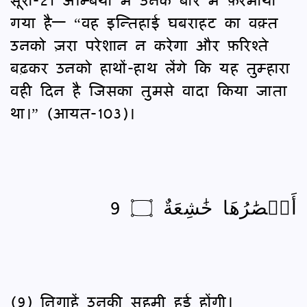
गया है— “वह इन्तिहाई घबराहट का वक़्त
उनको ज़रा परेशान न करेगा और फ़रिश्ते
बढ़कर उनको हाथों-हाथ लेंगे कि यह तुम्हारा
वही दिन है जिसका तुमसे वादा किया जाता
था।” (आयत-103)।
أَبۡصَٰرُهَا خَٰشِعَةٌ ۝ 9
(9) निगाहें उनकी सहमी हुई होंगी।