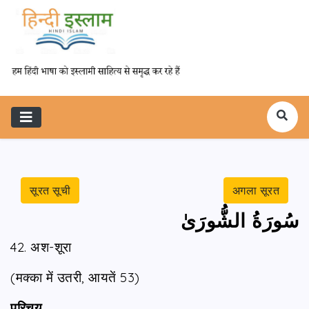
सूरत सूची
अगला सूरत
سُورَةُ الشُّورَىٰ
42. अश-शूरा
(मक्का में उतरी, आयतें 53)
परिचय