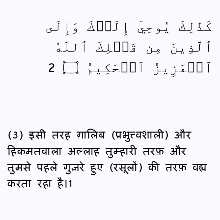
كَذَٰلِكَ يُوحِيٓ إِلَيۡكَ وَإِلَى
ٱلَّذِينَ مِن قَبۡلِكَ ٱللَّهُ
ٱلۡعَزِيزُ ٱلۡحَكِيمُ ۝ 2
(3) इसी तरह ग़ालिब (प्रभुत्त्वशाली) और
हिकमतवाला अल्लाह तुम्हारी तरफ़ और
तुमसे पहले गुज़रे हुए (रसूलों) की तरफ़ वह्य
करता रहा है।1