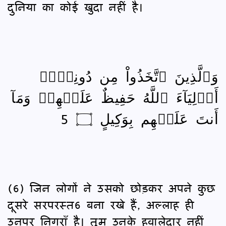
दुनिया का कोई ख़ुदा नहीं है।
وَٱلَّذِينَ ٱتَّخَذُواْ مِن دُونِهٖۦٓ
أَوۡلِيَآءَ ٱللَّهُ حَفِيظٌ عَلَيۡهِمۡ وَمَآ
أَنتَ عَلَيۡهِم بِوَكِيلٍ ۝ 5
(6) जिन लोगों ने उसको छोड़कर अपने कुछ
दूसरे सरपरस्त6 बना रखे हैं, अल्लाह ही
उनपर निगराँ है। तुम उनके हवालेदार नहीं