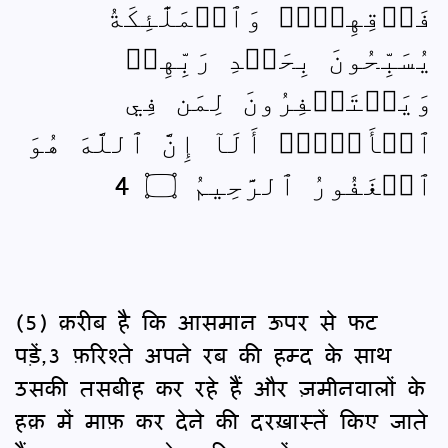
فَوۡقِهِنَّۚ وَٱلۡمَلَٰٓئِكَةُ
يُسَبِّحُونَ بِحَمۡدِ رَبِّهِمۡ
وَيَسۡتَغۡفِرُونَ لِمَن فِي
ٱلۡأَرۡضِۗ أَلَآ إِنَّ ٱللَّهَ هُوَ
ٱلۡغَفُورُ ٱلرَّحِيمُ ۝ 4
(5) क़रीब है कि आसमान ऊपर से फट
पड़ें,3 फ़रिश्ते अपने रब की हम्द के साथ
उसकी तसबीह कर रहे हैं और ज़मीनवालों के
हक़ में माफ़ कर देने की दरख़ास्तें किए जाते