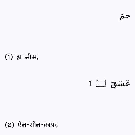
حمٓ
(1) हा-मीम,
عٓسٓقٓ ۝ 1
(2) ऐन-सीन-क़ाफ़,