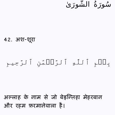
سُورَةُ الشُّورَىٰ
42. अश-शूरा
بِسۡمِ ٱللَّهِ ٱلرَّحۡمَٰنِ ٱلرَّحِيمِ
अल्लाह के नाम से जो बेइन्तिहा मेहरबान
और रहम फ़रमानेवाला है।