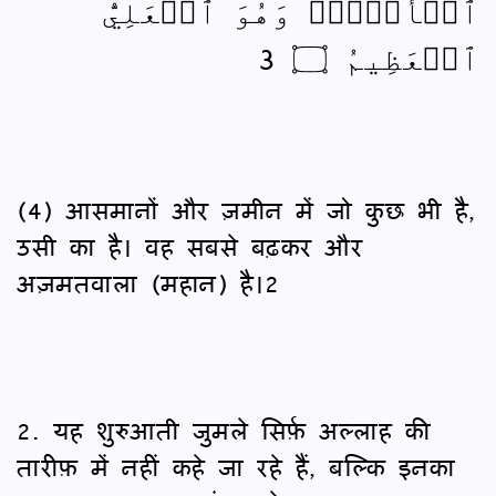
ٱلۡأَرۡضِۖ وَهُوَ ٱلۡعَلِيُّ
ٱلۡعَظِيمُ ۝ 3
(4) आसमानों और ज़मीन में जो कुछ भी है,
उसी का है। वह सबसे बढ़कर और
अज़मतवाला (महान) है।2
2. यह शुरुआती जुमले सिर्फ़ अल्लाह की
तारीफ़ में नहीं कहे जा रहे हैं, बल्कि इनका