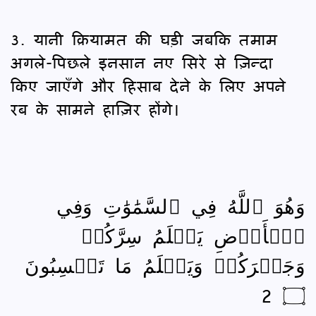
3. यानी क़ियामत की घड़ी जबकि तमाम
अगले-पिछले इनसान नए सिरे से ज़िन्दा
किए जाएँगे और हिसाब देने के लिए अपने
रब के सामने हाज़िर होंगे।
وَهُوَ ٱللَّهُ فِي ٱلسَّمَٰوَٰتِ وَفِي
ٱلۡأَرۡضِ يَعۡلَمُ سِرَّكُمۡ
وَجَهۡرَكُمۡ وَيَعۡلَمُ مَا تَكۡسِبُونَ
۝ 2