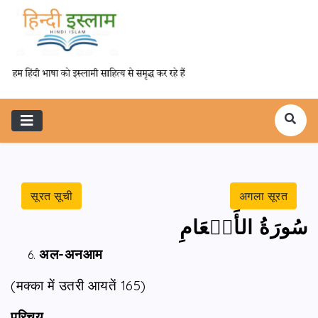
सूरत सूची
अगला सूरत
سُورَةُ الأَنۡعَامِ
अल-अनआम
(मक्‍का में उतरी आयतें 165)
परिचय