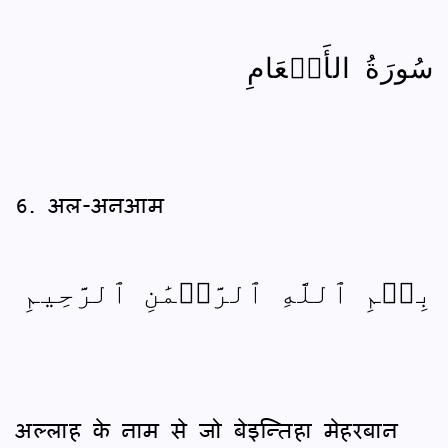
سُورَةُ الأَنۡعَامِ
6. अल-अनआम
بِسۡمِ ٱللَّهِ ٱلرَّحۡمَٰنِ ٱلرَّحِيمِ
अल्लाह के नाम से जो बेइन्तिहा मेहरबान