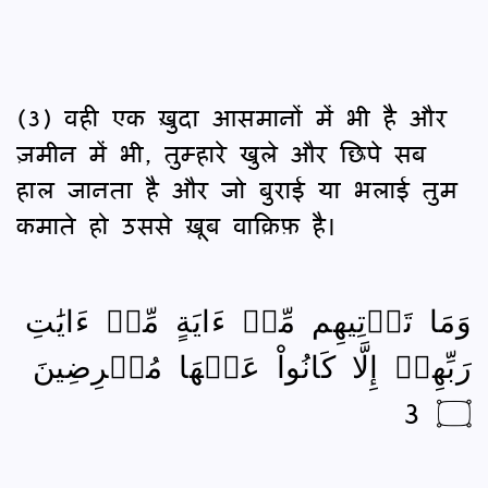
(3) वही एक ख़ुदा आसमानों में भी है और
ज़मीन में भी, तुम्हारे खुले और छिपे सब
हाल जानता है और जो बुराई या भलाई तुम
कमाते हो उससे ख़ूब वाक़िफ़ है।
وَمَا تَأۡتِيهِم مِّنۡ ءَايَةٍ مِّنۡ ءَايَٰتِ
رَبِّهِمۡ إِلَّا كَانُواْ عَنۡهَا مُعۡرِضِينَ
۝ 3