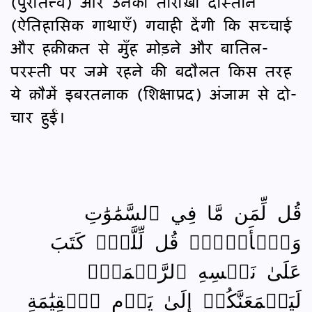
(पुरातत्त्व) और उनकी तारीख़ी दास्तानें
(ऐतिहासिक गाथाएँ) गवाही देंगी कि सच्चाई
और हक़ीक़त से मुँह मोड़ने और बातिल-
परस्ती पर जमे रहने की बदौलत किस तरह
ये क़ौमें इबरतनाक (शिक्षाप्रद) अंजाम से दो-
चार हुईं।
قُل لِّمَن مَّا فِي ٱلسَّمَٰوَٰتِ
وَٱلۡأَرۡضِۖ قُل لِّلَّهِۚ كَتَبَ
عَلَىٰ نَفۡسِهِ ٱلرَّحۡمَةَۚ
لَيَجۡمَعَنَّكُمۡ إِلَىٰ يَوۡمِ ٱلۡقِيَٰمَةِ