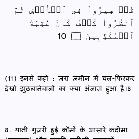
قُلۡ سِيرُواْ فِي ٱلۡأَرۡضِ ثُمَّ
ٱنظُرُواْ كَيۡفَ كَانَ عَٰقِبَةُ
ٱلۡمُكَذِّبِينَ ۝ 10
(11) इनसे कहो : ज़रा ज़मीन में चल-फिरकर
देखो झुठलानेवालों का क्या अंजाम हुआ है।8
8. यानी गुज़री हुई क़ौमों के आसारे-क़दीमा