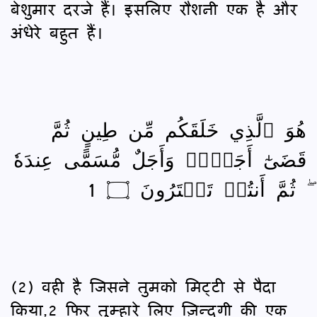
बेशुमार दरजे हैं। इसलिए रौशनी एक है और
अंधेरे बहुत हैं।
هُوَ ٱلَّذِي خَلَقَكُم مِّن طِينٍ ثُمَّ
قَضَىٰٓ أَجَلًاۖ وَأَجَلٌ مُّسَمًّى عِندَهٗ
ۖ ثُمَّ أَنتُمۡ تَمۡتَرُونَ ۝ 1
(2) वही है जिसने तुमको मिट्टी से पैदा
किया,2 फिर तुम्हारे लिए ज़िन्दगी की एक