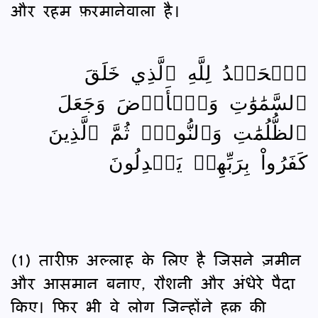
और रहम फ़रमानेवाला है।
ٱلۡحَمۡدُ لِلَّهِ ٱلَّذِي خَلَقَ
ٱلسَّمَٰوَٰتِ وَٱلۡأَرۡضَ وَجَعَلَ
ٱلظُّلُمَٰتِ وَٱلنُّورَۖ ثُمَّ ٱلَّذِينَ
كَفَرُواْ بِرَبِّهِمۡ يَعۡدِلُونَ
(1) तारीफ़ अल्लाह के लिए है जिसने ज़मीन
और आसमान बनाए, रौशनी और अंधेरे पैदा
किए। फिर भी वे लोग जिन्होंने हक़ की