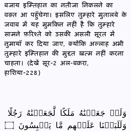
बजाय इम्तिहान का नतीजा निकलने का
वक़्त आ पहुँचेगा। इसलिए तुम्हारे मुतालबे के
जवाब में यह मुमकिन नहीं है कि तुम्हारे
सामने फ़रिश्ते को उसकी असली सूरत में
नुमायाँ कर दिया जाए, क्योंकि अल्लाह अभी
तुम्हारे इम्तिहान की मुद्दत ख़त्म नहीं करना
चाहता। (देखें सूर-2 अल-बक़रा,
हाशिया-228)
وَلَوۡ جَعَلۡنَٰهُ مَلَكًا لَّجَعَلۡنَٰهُ رَجُلًا
وَلَلَبَسۡنَا عَلَيۡهِم مَّا يَلۡبِسُونَ ۝