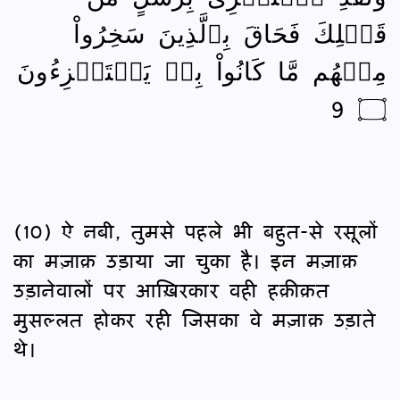
قَبۡلِكَ فَحَاقَ بِٱلَّذِينَ سَخِرُواْ
مِنۡهُم مَّا كَانُواْ بِهٖ يَسۡتَهۡزِءُونَ
۝ 9
(10) ऐ नबी, तुमसे पहले भी बहुत-से रसूलों
का मज़ाक़ उड़ाया जा चुका है। इन मज़ाक़
उड़ानेवालों पर आख़िरकार वही हक़ीक़त
मुसल्लत होकर रही जिसका वे मज़ाक़ उड़ाते
थे।