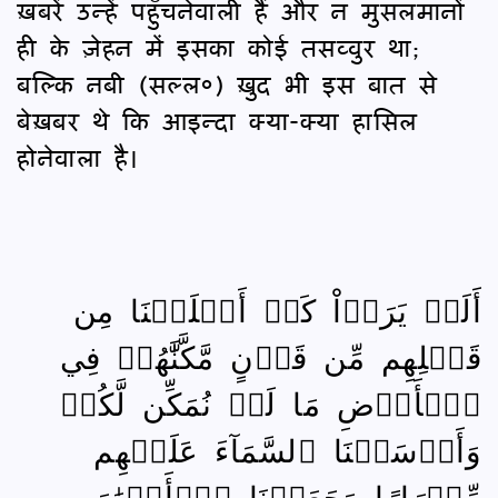
ख़बरें उन्हें पहुँचनेवाली हैं और न मुसलमानों
ही के ज़ेहन में इसका कोई तसव्वुर था;
बल्कि नबी (सल्ल०) ख़ुद भी इस बात से
बेख़बर थे कि आइन्दा क्या-क्या हासिल
होनेवाला है।
أَلَمۡ يَرَوۡاْ كَمۡ أَهۡلَكۡنَا مِن
قَبۡلِهِم مِّن قَرۡنٍ مَّكَّنَّٰهُمۡ فِي
ٱلۡأَرۡضِ مَا لَمۡ نُمَكِّن لَّكُمۡ
وَأَرۡسَلۡنَا ٱلسَّمَآءَ عَلَيۡهِم
مِّدۡرَارًا وَجَعَلۡنَا ٱلۡأَنۡهَٰرَ