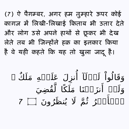
(7) ऐ पैग़म्बर, अगर हम तुम्हारे ऊपर कोई
काग़ज़ में लिखी-लिखाई किताब भी उतार देते
और लोग उसे अपने हाथों से छूकर भी देख
लेते तब भी जिन्होंने हक़ का इनकार किया
है वे यही कहते कि यह तो खुला जादू है।
وَقَالُواْ لَوۡلَآ أُنزِلَ عَلَيۡهِ مَلَكٌ ۖ
وَلَوۡ أَنزَلۡنَا مَلَكًا لَّقُضِيَ
ٱلۡأَمۡرُ ثُمَّ لَا يُنظَرُونَ ۝ 7