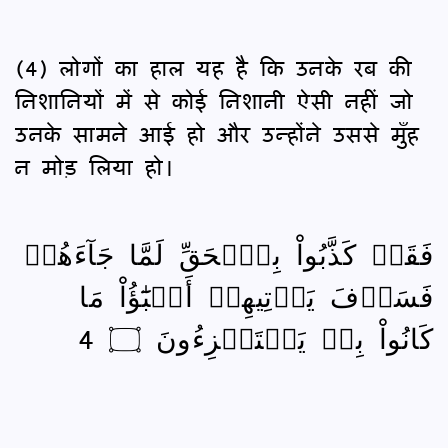
(4) लोगों का हाल यह है कि उनके रब की
निशानियों में से कोई निशानी ऐसी नहीं जो
उनके सामने आई हो और उन्होंने उससे मुँह
न मोड़ लिया हो।
فَقَدۡ كَذَّبُواْ بِٱلۡحَقِّ لَمَّا جَآءَهُمۡ
فَسَوۡفَ يَأۡتِيهِمۡ أَنۢبَٰٓؤُاْ مَا
كَانُواْ بِهٖ يَسۡتَهۡزِءُونَ ۝ 4