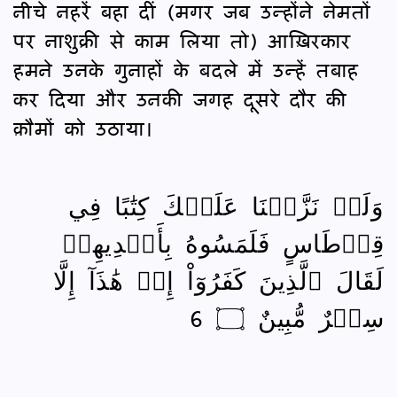
नीचे नहरें बहा दीं (मगर जब उन्होंने नेमतों
पर नाशुक्री से काम लिया तो) आख़िरकार
हमने उनके गुनाहों के बदले में उन्हें तबाह
कर दिया और उनकी जगह दूसरे दौर की
क़ौमों को उठाया।
وَلَوۡ نَزَّلۡنَا عَلَيۡكَ كِتَٰبًا فِي
قِرۡطَاسٍ فَلَمَسُوهُ بِأَيۡدِيهِمۡ
لَقَالَ ٱلَّذِينَ كَفَرُوٓاْ إِنۡ هَٰذَآ إِلَّا
سِحۡرٌ مُّبِينٌ ۝ 6