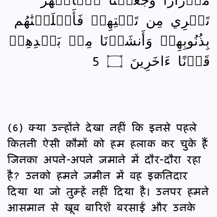
تَجۡرِي مِن تَحۡتِهِمۡ فَأَهۡلَكۡنَٰهُم
بِذُنُوبِهِمۡ وَأَنشَأۡنَا مِنۢ بَعۡدِهِمۡ
قَرۡنًا ءَاخَرِينَ ۝ 5
(6) क्या उन्होंने देखा नहीं कि इनसे पहले
कितनी ऐसी क़ौमों को हम हलाक कर चुके हैं
जिनका अपने-अपने ज़माने में दौर-दौरा रहा
है? उनको हमने ज़मीन में वह इक़तिदार
दिया था जो तुम्हें नहीं दिया है। उनपर हमने
आसमान से ख़ूब बारिशें बरसाईं और उनके