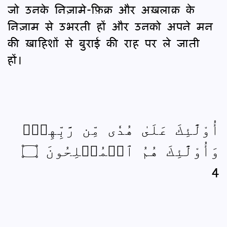
जो उनके निज़ामे-फ़िक्र और अख़लाक़ के
निज़ाम से उभरती हों और उनको अपने मन
की ख़ाहिशों से बुराई की राह पर ले जाती
हों।
أُوْلَٰٓئِكَ عَلَىٰ هُدٗى مِّن رَّبِّهِمۡۖ
وَأُوْلَٰٓئِكَ هُمُ ٱلۡمُفۡلِحُونَ ۝
4