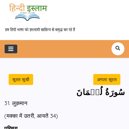
सूरत सूची
अगला सूरत
سُورَةُ لُقۡمَانَ
31. लुक़मान
(मक्‍का में उतरी, आयतें 34)
परिचय