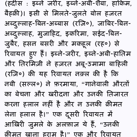
(हदीस : इब्ने जरीर, इब्ने-अबी-शैबा, हाकिम,
बैहक़ी)। इसी से मिलते-जुलते बोल हज़रत
अब्दुल्लाह-बिन-अब्बास (रज़ि०), जाबिर-बिन-
अब्दुल्लाह, मुजाहिद, इकरिमा, सईद-बिन-
जुबैर, हसन बसरी और मकहूल (रह०) से
रिवायत हुए हैं। इब्ने-जरीर, इब्ने-अबी-हातिम
और तिरमिज़ी ने हज़रत अबू-उमामा बाहिली
(रज़ि०) की यह रिवायत नक़्ल की है कि
नबी (सल्ल०) ने फ़रमाया, “गानेवाली औरतों
का बेचना और ख़रीदना और उनकी तिजारत
करना हलाल नहीं है और न उनकी क़ीमत
लेना हलाल है।” एक दूसरी रिवायत में
आख़िरी जुमले के अलफ़ाज़ ये हैं, “उनकी
क़ीमत खाना हराम है।” एक और रिवायत