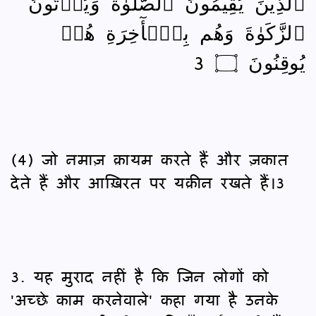
ٱلَّذِينَ يُقِيمُونَ ٱلصَّلَوٰةَ وَيُؤۡتُونَ
ٱلزَّكَوٰةَ وَهُم بِٱلۡأٓخِرَةِ هُمۡ
يُوقِنُونَ ۝ 3
(4) जो नमाज़ क़ायम करते हैं और ज़कात
देते हैं और आख़िरत पर यक़ीन रखते हैं।3
3. यह मुराद नहीं है कि जिन लोगों को
'अच्छे काम करनेवाले' कहा गया है उनके