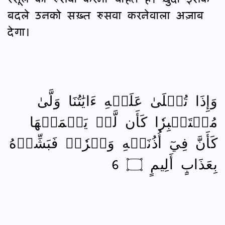
बदले उनको सख़्त रुसवा करनेवाला अज़ाब
देगा।
وَإِذَا تُتۡلَىٰ عَلَيۡهِ ءَايَٰتُنَا وَلَّىٰ
مُسۡتَكۡبِرٗا كَأَن لَّمۡ يَسۡمَعۡهَا
كَأَنَّ فِيٓ أُذُنَيۡهِ وَقۡرٗاۖ فَبَشِّرۡهُ
بِعَذَابٍ أَلِيمٍ ۝ 6