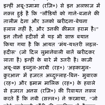
इन्हीं अबू-उमामा (रज़ि०) से इन अलफ़ाज़ में
नक़्ल हुई है कि “लौडियों को गाने-बजाने की
तालीम देना और उनको ख़रीदना-बेचना
हलाल नहीं है, और उनकी क़ीमत हराम है।”
इन तीनों हदीसों में यह भी साफ़ बयान
किया गया है कि आयत 'मंय-यश्तरी लह्वल-
हदीस' (जो दिल लुभानेवाली बातें ख़रीदकर
लाता है) इन्हीं के बारे में उतरी है। काज़ी
अबू-बक्र इब्नुल-अरबी (रह०) 'अहकामुल-
क़ुरआन' में हज़रत अब्दुल्लाह-बिन- मुबारक
(रह०) और इमाम मालिक (रह०) के हवाले
से हज़रत अनस (रज़ि०) की रिवायत नक़्ल
करते हैं कि नबी (सल्ल०) ने फ़रमाया, “जो