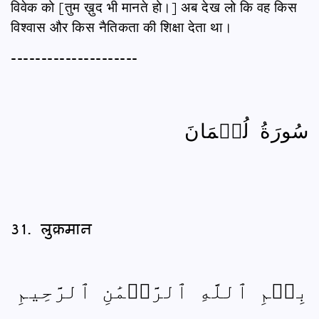
विवेक को [तुम ख़ुद भी मानते हो।] अब देख लो कि वह किस
विश्वास और किस नैतिकता की शिक्षा देता था।
---------------------
سُورَةُ لُقۡمَانَ
31. लुक़मान
بِسۡمِ ٱللَّهِ ٱلرَّحۡمَٰنِ ٱلرَّحِيمِ