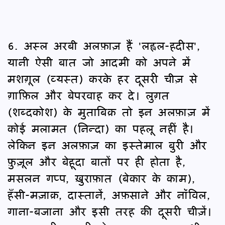
6. अस्ल अरबी अलफ़ाज़ हैं 'लह्वल-हदीस',
यानी ऐसी बात जो आदमी को अपने में
मशग़ूल (व्यस्त) करके हर दूसरी चीज़ से
ग़ाफ़िल और बेपरवाह कर दे। लुग़त
(शब्दकोश) के मुताबिक़ तो इन अलफ़ाज़ में
कोई मलामत (निन्दा) का पहलू नहीं है।
लेकिन इन अलफ़ाज़ का इस्तेमाल बुरी और
फ़ुज़ूल और बेहूदा बातों पर ही होता है,
मसलन गप्प, ख़ुराफ़ात (बेकार के काम),
हँसी-मज़ाक़, दास्तानें, अफ़साने और नॉविल,
गाना-बजाना और इसी तरह की दूसरी चीज़ें।