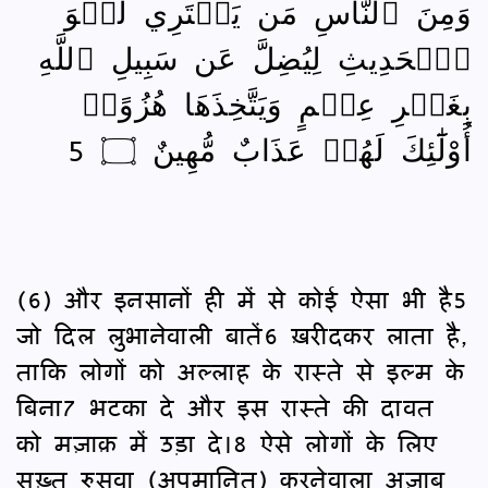
وَمِنَ ٱلنَّاسِ مَن يَشۡتَرِي لَهۡوَ
ٱلۡحَدِيثِ لِيُضِلَّ عَن سَبِيلِ ٱللَّهِ
بِغَيۡرِ عِلۡمٍ وَيَتَّخِذَهَا هُزُوًاۚ
أُوْلَٰٓئِكَ لَهُمۡ عَذَابٌ مُّهِينٌ ۝ 5
(6) और इनसानों ही में से कोई ऐसा भी है5
जो दिल लुभानेवाली बातें6 ख़रीदकर लाता है,
ताकि लोगों को अल्लाह के रास्ते से इल्म के
बिना7 भटका दे और इस रास्ते की दावत
को मज़ाक़ में उड़ा दे।8 ऐसे लोगों के लिए
सख़्त रुसवा (अपमानित) करनेवाला अज़ाब