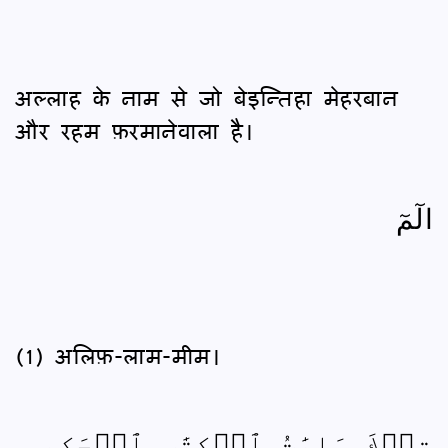
अल्लाह के नाम से जो बेइन्तिहा मेहरबान
और रहम फ़रमानेवाला है।
الٓمٓ
(1) अलिफ़-लाम-मीम।
تِلۡكَ ءَايَٰتُ ٱلۡكِتَٰبِ ٱلۡحَكِيمِ