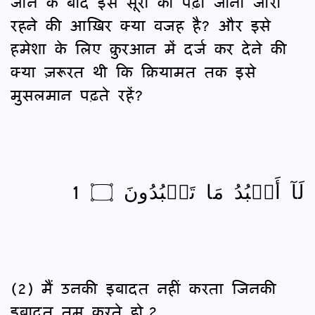
जाने के बाद इस सूरा का पढ़ा जाना जारी
रहने की आख़िर क्या वजह है? और इसे
हमेशा के लिए क़ुरआन में दर्ज कर देने की
क्या ज़रूरत थी कि क़ियामत तक इसे
मुसलमान पढ़ते रहें?
لَآ أَعۡبُدُ مَا تَعۡبُدُونَ ۝ 1
(2) मैं उनकी इबादत नहीं करता जिनकी
इबादत तुम करते हो,2