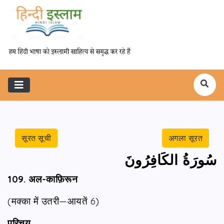
सूरत सूची
अगला सूरत
سُورَةُ الكَافِرُونَ
109. अल-काफ़िरून
(मक्का में उतरी—आयतें 6)
परिचय