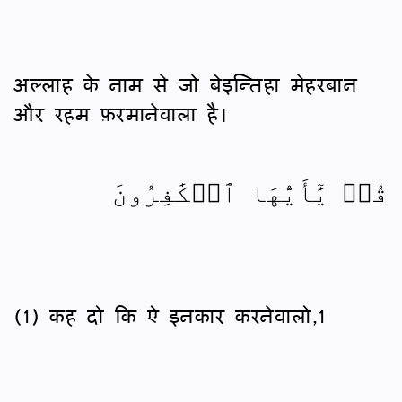
अल्लाह के नाम से जो बेइन्तिहा मेहरबान
और रहम फ़रमानेवाला है।
قُلۡ يَٰٓأَيُّهَا ٱلۡكَٰفِرُونَ
(1) कह दो कि ऐ इनकार करनेवालो,1