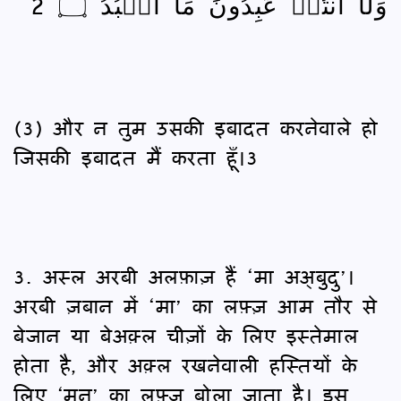
وَلَآ أَنتُمۡ عَٰبِدُونَ مَآ أَعۡبُدُ ۝ 2
(3) और न तुम उसकी इबादत करनेवाले हो
जिसकी इबादत मैं करता हूँ।3
3. अस्ल अरबी अलफ़ाज़ हैं ‘मा अअ्बुदु’।
अरबी ज़बान में ‘मा’ का लफ़्ज़ आम तौर से
बेजान या बेअक़्ल चीज़ों के लिए इस्तेमाल
होता है, और अक़्ल रखनेवाली हस्तियों के
लिए ‘मन’ का लफ़्ज़ बोला जाता है। इस