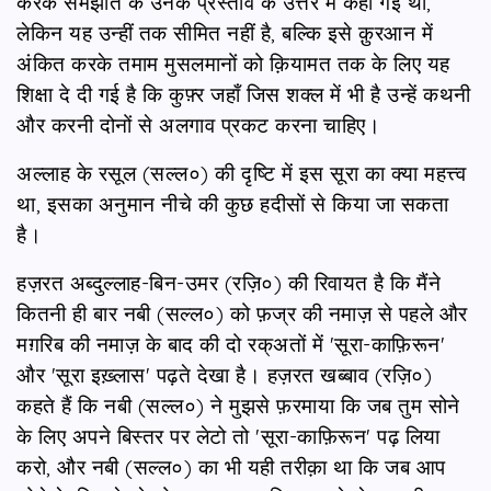
करके समझौते के उनके प्रस्ताव के उत्तर में कही गई थी,
लेकिन यह उन्हीं तक सीमित नहीं है, बल्कि इसे क़ुरआन में
अंकित करके तमाम मुसलमानों को क़ियामत तक के लिए यह
शिक्षा दे दी गई है कि कुफ़्र जहाँ जिस शक्ल में भी है उन्हें कथनी
और करनी दोनों से अलगाव प्रकट करना चाहिए।
अल्लाह के रसूल (सल्ल०) की दृष्टि में इस सूरा का क्या महत्त्व
था, इसका अनुमान नीचे की कुछ हदीसों से किया जा सकता
है।
हज़रत अब्दुल्लाह-बिन-उमर (रज़ि०) की रिवायत है कि मैंने
कितनी ही बार नबी (सल्ल०) को फ़ज्र की नमाज़ से पहले और
मग़रिब की नमाज़ के बाद की दो रक्अतों में 'सूरा-काफ़िरून'
और 'सूरा इख़्लास' पढ़ते देखा है। हज़रत खब्बाव (रज़ि०)
कहते हैं कि नबी (सल्ल०) ने मुझसे फ़रमाया कि जब तुम सोने
के लिए अपने बिस्तर पर लेटो तो 'सूरा-काफ़िरून' पढ़ लिया
करो, और नबी (सल्ल०) का भी यही तरीक़ा था कि जब आप