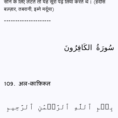
सोने के लिए लेटते तो यह सूरा पढ़ लिया करते थे। (हदीस
बज़्ज़ार, तबरानी, इब्ने मर्दूया)
---------------------
سُورَةُ الكَافِرُونَ
109. अल-काफ़िरून
بِسۡمِ ٱللَّهِ ٱلرَّحۡمَٰنِ ٱلرَّحِيمِ