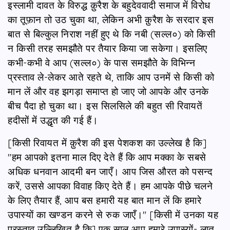
इस्लामी दावत के विरुद्ध क़ुरैश के बहुदेववादी समाज में विरोध
का तूफ़ान तो उठ चुका था, लेकिन अभी क़ुरैश के सरदार इस
बात से बिल्कुल निराश नहीं हुए थे कि नबी (सल्ल०) को किसी
न किसी तरह समझौते पर तैयार किया जा सकेगा। इसलिए
कभी-कभी वे आप (सल्ल०) के पास समझौते के विभिन्न
प्रस्ताव ले-लेकर आते रहते थे, ताकि आप उनमें से किसी को
मान लें और वह झगड़ा समाप्त हो जाए जो आपके और उनके
बीच पैदा हो चुका था। इस सिलसिले की बहुत सी रिवायतें
हदीसों में उद्धृत की गई हैं।
[किसी रिवायत में क़ुरैश की इस पेशकश का उल्लेख है कि]
"हम आपको इतना माल दिए देते हैं कि आप मक्का के सबसे
अधिक धनवान आदमी बन जाएँ। आप जिस औरत को पसन्द
करें, उससे आपका विवाह किए देते हैं। हम आपके पीछे चलने
के लिए तैयार हैं, आप बस हमारी यह बात मान लें कि हमारे
उपास्यों का खण्डन करने से रुक जाएँ।" [किसी में उनका यह
प्रस्ताव उल्लिखित है कि] एक साल आप हमारे उपास्यों- लात