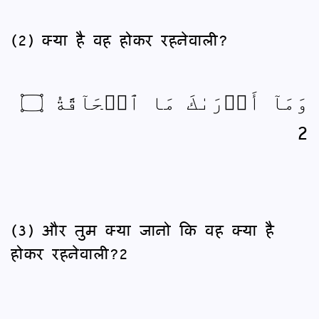
(2) क्या है वह होकर रहनेवाली?
وَمَآ أَدۡرَىٰكَ مَا ٱلۡحَآقَّةُ ۝
2
(3) और तुम क्या जानो कि वह क्या है
होकर रहनेवाली?2