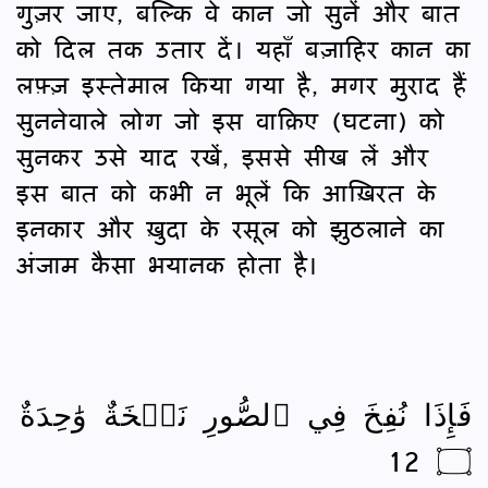
गुज़र जाए, बल्कि वे कान जो सुनें और बात
को दिल तक उतार दें। यहाँ बज़ाहिर कान का
लफ़्ज़ इस्तेमाल किया गया है, मगर मुराद हैं
सुननेवाले लोग जो इस वाक़िए (घटना) को
सुनकर उसे याद रखें, इससे सीख लें और
इस बात को कभी न भूलें कि आख़िरत के
इनकार और ख़ुदा के रसूल को झुठलाने का
अंजाम कैसा भयानक होता है।
فَإِذَا نُفِخَ فِي ٱلصُّورِ نَفۡخَةٌ وَٰحِدَةٌ
۝ 12