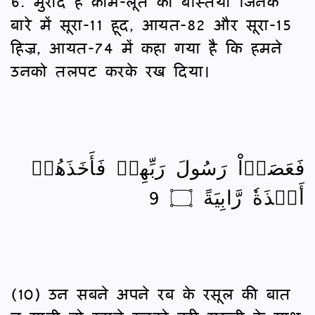
6. मुराद हैं क़ौमे-लूत की बस्तियाँ जिनके
बारे में सूरा-11 हूद, आयत-82 और सूरा-15
हिज्र, आयत-74 में कहा गया है कि हमने
उनको तलपट करके रख दिया।
فَعَصَوۡاْ رَسُولَ رَبِّهِمۡ فَأَخَذَهُمۡ
أَخۡذَةٗ رَّابِيَةً ۝ 9
(10) उन सबने अपने रब के रसूल की बात