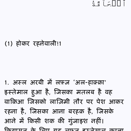
ٱلۡحَآقَّةُ
(1) होकर रहनेवाली!1
1. अस्ल अरबी में लफ़्ज़ ‘अल-हाक़्क़ा’
इस्तेमाल हुआ है, जिसका मतलब है वह
वाक़िआ जिसको लाज़िमी तौर पर पेश आकर
रहना है, जिसका आना बरहक़ है, जिसके
आने में किसी शक की गुंजाइश नहीं।
क़ियामत के लिए यह लफ़्ज़ इस्तेमाल करना