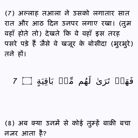
(7) अल्लाह तआला ने उसको लगातार सात
रात और आठ दिन उनपर लगाए रखा। (तुम
वहाँ होते तो) देखते कि वे वहाँ इस तरह
पसरे पड़े हैं जैसे वे खजूर के बोसीदा (भुरभुरे)
तने हों।
فَهَلۡ تَرَىٰ لَهُم مِّنۢ بَاقِيَةٍ ۝ 7
(8) अब क्या उनमें से कोई तुम्हें बाक़ी बचा
नज़र आता है?