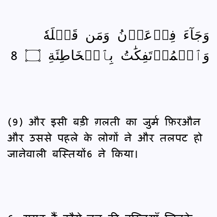
وَجَآءَ فِرۡعَوۡنُ وَمَن قَبۡلَهٗ
وَٱلۡمُؤۡتَفِكَٰتُ بِٱلۡخَاطِئَةِ ۝ 8
(9) और इसी बड़ी ग़लती का जुर्म फ़िरऔन
और उससे पहले के लोगों ने और तलपट हो
जानेवाली बस्तियों6 ने किया।