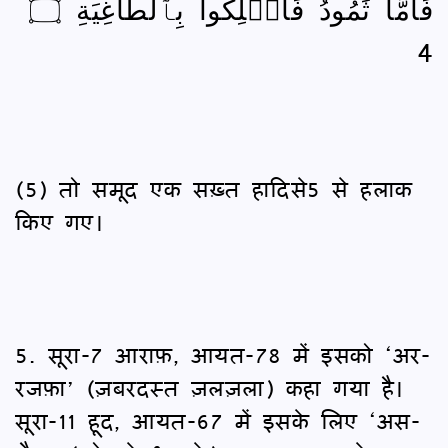
فَأَمَّا ثَمُودُ فَأُهۡلِكُواْ بِٱلطَّاغِيَةِ ۝
4
(5) तो समूद एक सख़्त हादिसे5 से हलाक
किए गए।
5. सूरा-7 आराफ़, आयत-78 में इसको ‘अर-
रजफ़ा’ (ज़बरदस्त ज़लज़ला) कहा गया है।
सूरा-11 हूद, आयत-67 में इसके लिए ‘अस-