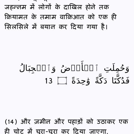
जहन्नम में लोगों के दाख़िल होने तक
क़ियामत के तमाम वाक़िआत को एक ही
सिलसिले में बयान कर दिया गया है।
وَحُمِلَتِ ٱلۡأَرۡضُ وَٱلۡجِبَالُ
فَدُكَّتَا دَكَّةً وَٰحِدَةً ۝ 13
(14) और ज़मीन और पहाड़ों को उठाकर एक
ही चोट में चूरा-चूरा कर दिया जाएगा,