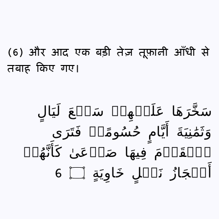
(6) और आद एक बड़ी तेज़ तूफ़ानी आँधी से
तबाह किए गए।
سَخَّرَهَا عَلَيۡهِمۡ سَبۡعَ لَيَالٍ
وَثَمَٰنِيَةَ أَيَّامٍ حُسُومًاۖ فَتَرَى
ٱلۡقَوۡمَ فِيهَا صَرۡعَىٰ كَأَنَّهُمۡ
أَعۡجَازُ نَخۡلٍ خَاوِيَةٍ ۝ 6