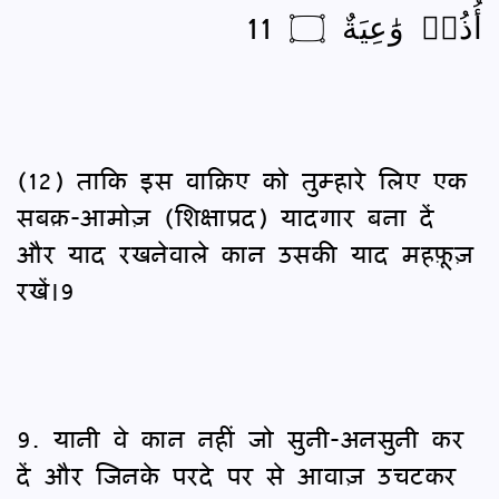
أُذُنٞ وَٰعِيَةٌ ۝ 11
(12) ताकि इस वाक़िए को तुम्हारे लिए एक
सबक़-आमोज़ (शिक्षाप्रद) यादगार बना दें
और याद रखनेवाले कान उसकी याद महफ़ूज़
रखें।9
9. यानी वे कान नहीं जो सुनी-अनसुनी कर
दें और जिनके परदे पर से आवाज़ उचटकर