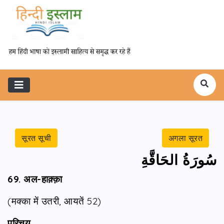
सूरत सूची
अगला सूरत
سُورَةُ الحَاقَّةِ
69. अल-हाक़्क़ा
(मक्का में उतरी, आयतें 52)
परिचय