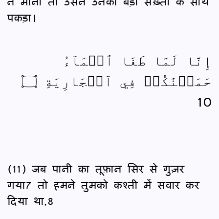
न मानी तो उसने उनको बड़ी सख़्ती के साथ
पकड़ा।
إِنَّا لَمَّا طَغَا ٱلۡمَآءُ
حَمَلۡنَٰكُمۡ فِي ٱلۡجَارِيَةِ ۝
10
(11) जब पानी का तूफ़ान सिर से गुज़र
गया7 तो हमने तुमको कश्ती में सवार कर
दिया था,8