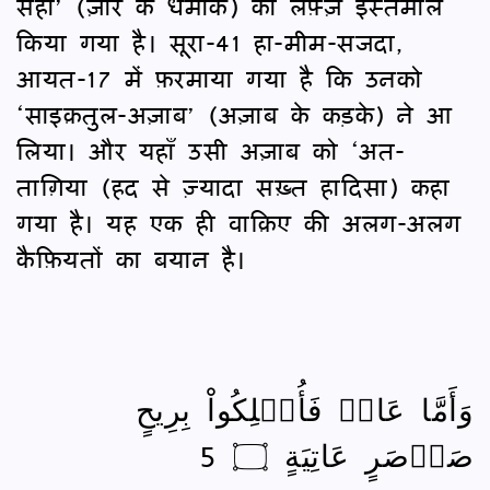
सैहा’ (ज़ोर के धमाके) का लफ़्ज़ इस्तेमाल
किया गया है। सूरा-41 हा-मीम-सजदा,
आयत-17 में फ़रमाया गया है कि उनको
‘साइक़तुल-अज़ाब’ (अज़ाब के कड़के) ने आ
लिया। और यहाँ उसी अज़ाब को ‘अत-
ताग़िया (हद से ज़्यादा सख़्त हादिसा) कहा
गया है। यह एक ही वाक़िए की अलग-अलग
कैफ़ियतों का बयान है।
وَأَمَّا عَادٞ فَأُهۡلِكُواْ بِرِيحٍ
صَرۡصَرٍ عَاتِيَةٍ ۝ 5