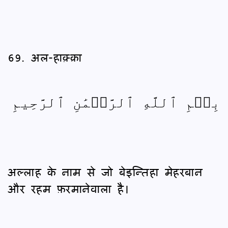
69. अल-हाक़्क़ा
بِسۡمِ ٱللَّهِ ٱلرَّحۡمَٰنِ ٱلرَّحِيمِ
अल्लाह के नाम से जो बेइन्तिहा मेहरबान
और रहम फ़रमानेवाला है।