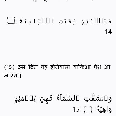
فَيَوۡمَئِذٍ وَقَعَتِ ٱلۡوَاقِعَةُ ۝
14
(15) उस दिन वह होनेवाला वाक़िआ पेश आ
जाएगा।
وَٱنشَقَّتِ ٱلسَّمَآءُ فَهِيَ يَوۡمَئِذٍ
وَاهِيَةٌ ۝ 15