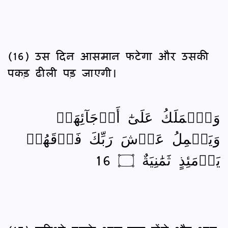
(16) उस दिन आसमान फटेगा और उसकी
पकड़ ढीली पड़ जाएगी।
وَٱلۡمَلَكُ عَلَىٰٓ أَرۡجَآئِهَاۚ
وَيَحۡمِلُ عَرۡشَ رَبِّكَ فَوۡقَهُمۡ
يَوۡمَئِذٍ ثَمَٰنِيَةٌ ۝ 16