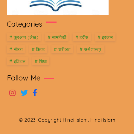
Categories
#
कु़रआन (लेख)
#
सामयिकी
#
हदीस
#
इस्लाम
#
सीरत
#
फ़िक़्ह
#
शरीअत
#
अर्थशास्त्र
#
इतिहास
#
शिक्षा
Follow Me
© 2023. Copyright Hindi Islam, Hindi Islam