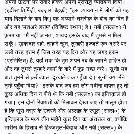
अपनी ऊँटनी पर सवार होकर अपना प्रसिद्ध व्याख्यान दिया।
(हदीस: तिर्मिज़ी, बज़्ज़ार, बैहक़ी) [इस व्याख्यान में लोगों को यह
याद दिलाने के बाद कि] यह अय्यामे-तशरीक़ के बीच का दिन है
और यह 'मशअरे-हराम' (विशिष्ट स्थान) है। नबी (सल्ल०) ने
फ़रमाया, "मैं नहीं जानता, शायद इसके बाद मैं तुमसे न मिल
सकूँ। ख़बरदार रहो, तुम्हारे ख़ून, तुम्हारी इज्ज़तें एक-दूसरे पर
उसी तरह हराम हैं जिस तरह यह दिन और यह जगह हराम
(प्रतिष्ठित) है, यहाँ तक कि तुम अपने रब के सामने हाज़िर हो
और वह तुमसे तुम्हारे कामों के बारे में पूछ-गच्छ करे। सुनो! यह
बात तुममें से क़रीबवाला दूरवाले तक पहुँचा दे। सुनो! क्या मैंने
तुम्हें पहुँचा दिया?'' इसके बाद जब हम लोग मदीना वापस हुए तो
कुछ अधिक दिन न बीते थे कि नबी (सल्ल०) का इन्तिक़ाल हो
गया। इन दोनों रिवायतों को मिलाकर देखा जाए तो मालूम होता
है कि सूरा नस्र के उतरने और अल्लाह के रसूल (सल्ल०) के
इन्तिक़ाल के मध्य तीन महीने कुछ दिन का अंतराल था, क्योंकि
तारीख़ के हिसाब से हिज्जतुल-विदाअ और नबी (सल्ल०) के