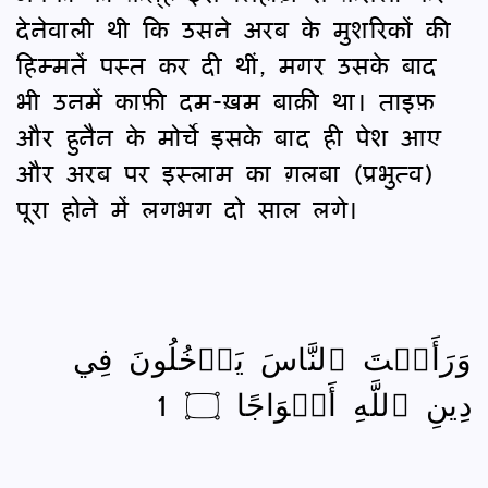
देनेवाली थी कि उसने अरब के मुशरिकों की
हिम्मतें पस्त कर दी थीं, मगर उसके बाद
भी उनमें काफ़ी दम-ख़म बाक़ी था। ताइफ़
और हुनैन के मोर्चे इसके बाद ही पेश आए
और अरब पर इस्लाम का ग़लबा (प्रभुत्व)
पूरा होने में लगभग दो साल लगे।
وَرَأَيۡتَ ٱلنَّاسَ يَدۡخُلُونَ فِي
دِينِ ٱللَّهِ أَفۡوَاجًا ۝ 1