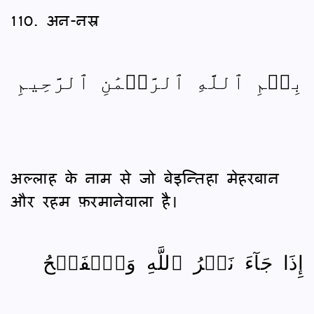
110. अन-नस्र
بِسۡمِ ٱللَّهِ ٱلرَّحۡمَٰنِ ٱلرَّحِيمِ
अल्लाह के नाम से जो बेइन्तिहा मेहरबान
और रहम फ़रमानेवाला है।
إِذَا جَآءَ نَصۡرُ ٱللَّهِ وَٱلۡفَتۡحُ