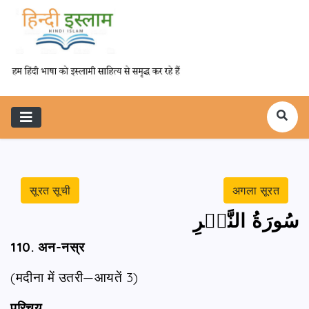
सूरत सूची
अगला सूरत
سُورَةُ النَّصۡرِ
110. अन-नस्र
(मदीना में उतरी—आयतें 3)
परिचय