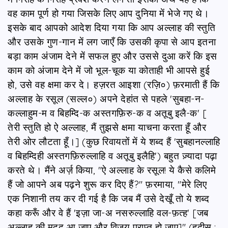
वह काम पूर्ण हो गया जिसके लिए आप दुनिया में भेजे गए थे।
इसके बाद आपको आदेश दिया गया कि आप अल्लाह की स्तुति
और उसके गुण-गान में लग जाएँ कि उसकी कृपा से आप इतना
बड़ा काम अंजाम देने में सफल हुए और उससे दुआ करें कि इस
काम को अंजाम देने में जो भूल-चूक या कोताही भी आपसे हुई
हो, उसे वह क्षमा कर दे। हज़रत आइशा (रज़ि०) फ़रमाती हैं कि
अल्लाह के रसूल (सल्ल०) अपने देहांत से पहले 'सुबहा-न-
कल्लाहुम-म व बिहम्दि-क अस्तगफ़िरु-क व अतूबु इलै-क' [
तेरी स्तुति हो ऐ अल्लाह, मैं तुझसे क्षमा याचना करता हूँ और
तेरी ओर लौटता हूँ।] (कुछ रिवायतों में ये शब्द हैं 'सुबहानल्लाहि
व बिहम्दिही अस्तगफ़िरुल्लाहि व अतूबु इलैहि') बहुत ज़्यादा पढ़ा
करते थे। मैंने अर्ज़ किया, "ऐ अल्लाह के रसूल! ये कैसे कलिमे
हैं जो आपने अब पढ़ने शुरू कर दिए हैं?" फ़रमाया, "मेरे लिए
एक निशानी तय कर दी गई है कि जब मैं उसे देखूँ तो ये शब्द
कहा करूँ और वे हैं 'इज़ा जा-अ नसरुल्लाहि वल-फ़त्ह' [जब
अल्लाह की मदद आ जाए और विजय प्राप्त हो जाए]" (हदीस :