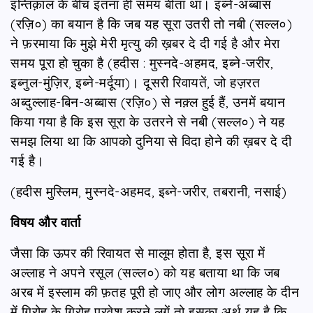
इन्तिक़ाल के बीच इतना ही समय बीता था। इब्ने-अब्बास
(रज़ि०) का बयान है कि जब यह सूरा उतरी तो नबी (सल्ल०)
ने फ़रमाया कि मुझे मेरी मृत्यु की ख़बर दे दी गई है और मेरा
समय पूरा हो चुका है (हदीस : मुस्नदे-अहमद, इब्ने-जरीर,
इब्नुल-मुंज़िर, इब्ने-मर्दूया)। दूसरी रिवायतें, जो हज़रत
अब्दुल्लाह-बिन-अब्बास (रज़ि०) से नक़्ल हुई हैं, उनमें बयान
किया गया है कि इस सूरा के उतरने से नबी (सल्ल०) ने यह
समझ लिया था कि आपको दुनिया से विदा होने की ख़बर दे दी
गई है।
(हदीस मुस्लिम, मुस्नदे-अहमद, इब्ने-जरीर, तबरानी, नसाई)
विषय और वार्ता
जैसा कि ऊपर की रिवायत से मालूम होता है, इस सूरा में
अल्लाह ने अपने रसूल (सल्ल०) को यह बताया था कि जब
अरब में इस्लाम की फ़तह पूरी हो जाए और लोग अल्लाह के दीन
में गिरोह के गिरोह प्रवेश करने लगें तो इसका अर्थ यह है कि