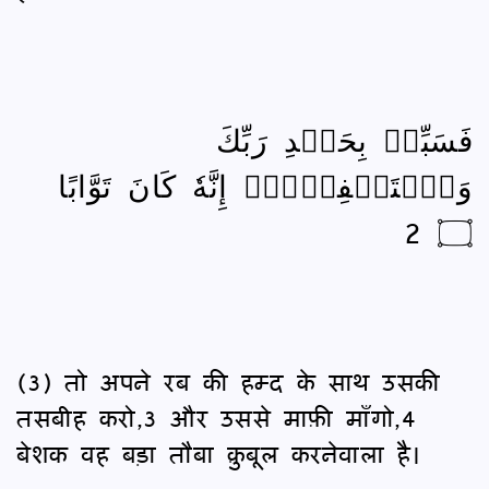
فَسَبِّحۡ بِحَمۡدِ رَبِّكَ
وَٱسۡتَغۡفِرۡهُۚ إِنَّهٗ كَانَ تَوَّابًا
۝ 2
(3) तो अपने रब की हम्द के साथ उसकी
तसबीह करो,3 और उससे माफ़ी माँगो,4
बेशक वह बड़ा तौबा क़ुबूल करनेवाला है।