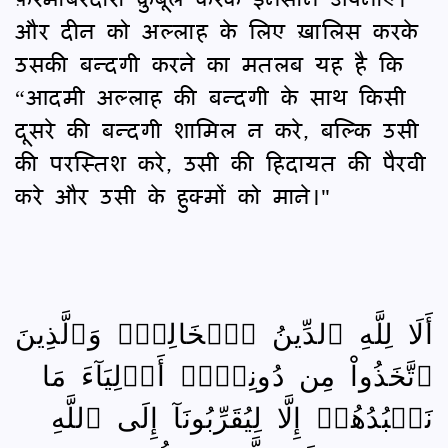
और दीन को अल्लाह के लिए ख़ालिस करके
उसकी बन्दगी करने का मतलब यह है कि
“आदमी अल्लाह की बन्दगी के साथ किसी
दूसरे की बन्दगी शामिल न करे, बल्कि उसी
की परस्तिश करे, उसी की हिदायत की पैरवी
करे और उसी के हुक्मों को माने।"
أَلَا لِلَّهِ ٱلدِّينُ ٱلۡخَالِصُۚ وَٱلَّذِينَ
ٱتَّخَذُواْ مِن دُونِهٖۦٓ أَوۡلِيَآءَ مَا
نَعۡبُدُهُمۡ إِلَّا لِيُقَرِّبُونَآ إِلَى ٱللَّهِ