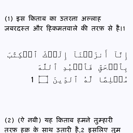
(1) इस किताब का उतरना अल्लाह
ज़बरदस्त और हिकमतवाले की तरफ़ से है।1
إِنَّآ أَنزَلۡنَآ إِلَيۡكَ ٱلۡكِتَٰبَ
بِٱلۡحَقِّ فَٱعۡبُدِ ٱللَّهَ
مُخۡلِصًا لَّهُ ٱلدِّينَ ۝ 1
(2) (ऐ नबी) यह किताब हमने तुम्हारी
तरफ़ हक़ के साथ उतारी है,2 इसलिए तुम