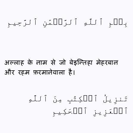
بِسۡمِ ٱللَّهِ ٱلرَّحۡمَٰنِ ٱلرَّحِيمِ
अल्लाह के नाम से जो बेइन्तिहा मेहरबान
और रहम फ़रमानेवाला है।
تَنزِيلُ ٱلۡكِتَٰبِ مِنَ ٱللَّهِ
ٱلۡعَزِيزِ ٱلۡحَكِيمِ