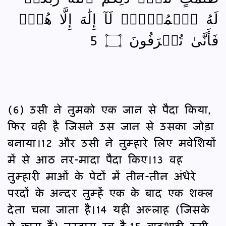
لَهُ ٱلۡمُلۡكُۖ لَآ إِلَٰهَ إِلَّا هُوَۖ
فَأَنَّىٰ تُصۡرَفُونَ ۝ 5
(6) उसी ने तुमको एक जान से पैदा किया,
फिर वही है जिसने उस जान से उसका जोड़ा
बनाया।12 और उसी ने तुम्हारे लिए मवेशियों
में से आठ नर-मादा पैदा किए।13 वह
तुम्हारी माओं के पेटों में तीन-तीन अंधेरे
परदों के अन्दर तुम्हें एक के बाद एक शक्ल
देता चला जाता है।14 यही अल्लाह (जिसके
ये काम हैं) तुम्हारा रब है,15 बादशाही उसी