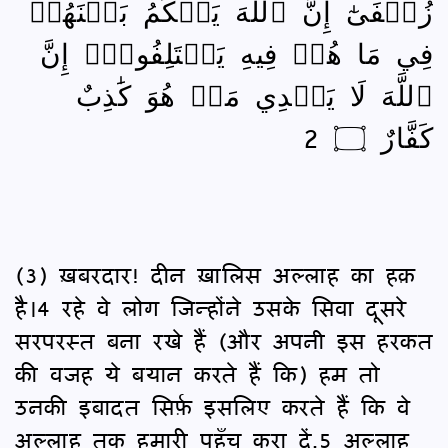
زُلۡفَىٰٓ إِنَّ ٱللَّهَ يَحۡكُمُ بَيۡنَهُمۡ
فِي مَا هُمۡ فِيهِ يَخۡتَلِفُونَۗ إِنَّ
ٱللَّهَ لَا يَهۡدِي مَنۡ هُوَ كَٰذِبٌ
كَفَّارٌ ۝ 2
(3) ख़बरदार! दीन ख़ालिस अल्लाह का हक़
है।4 रहे वे लोग जिन्होंने उसके सिवा दूसरे
सरपरस्त बना रखे हैं (और अपनी इस हरकत
की वजह ये बयान करते हैं कि) हम तो
उनकी इबादत सिर्फ़ इसलिए करते हैं कि वे
अल्लाह तक हमारी पहुँच करा दें,5 अल्लाह