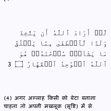
لَّوۡ أَرَادَ ٱللَّهُ أَن يَتَّخِذَ
وَلَدًا لَّٱصۡطَفَىٰ مِمَّا يَخۡلُقُ
مَا يَشَآءُۚ سُبۡحَٰنَهُۥۖ هُوَ
ٱللَّهُ ٱلۡوَٰحِدُ ٱلۡقَهَّارُ ۝ 3
(4) अगर अल्लाह किसी को बेटा बनाना
चाहता तो अपनी मख़लूक़ (सृष्टि) में से