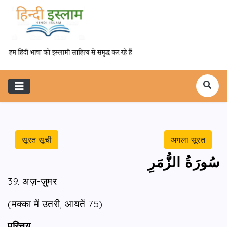
सूरत सूची
अगला सूरत
سُورَةُ الزُّمَرِ
39. अज़-ज़ुमर
(मक्‍का में उतरी, आयतें 75)
परिचय