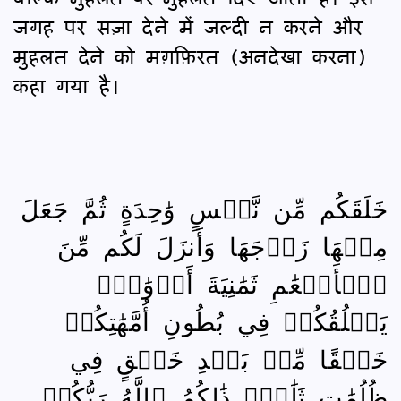
जगह पर सज़ा देने में जल्दी न करने और
मुहलत देने को मग़फ़िरत (अनदेखा करना)
कहा गया है।
خَلَقَكُم مِّن نَّفۡسٍ وَٰحِدَةٍ ثُمَّ جَعَلَ
مِنۡهَا زَوۡجَهَا وَأَنزَلَ لَكُم مِّنَ
ٱلۡأَنۡعَٰمِ ثَمَٰنِيَةَ أَزۡوَٰجٍۚ
يَخۡلُقُكُمۡ فِي بُطُونِ أُمَّهَٰتِكُمۡ
خَلۡقًا مِّنۢ بَعۡدِ خَلۡقٍ فِي
ظُلُمَٰتٍ ثَلَٰثٍۚ ذَٰلِكُمُ ٱللَّهُ رَبُّكُمۡ