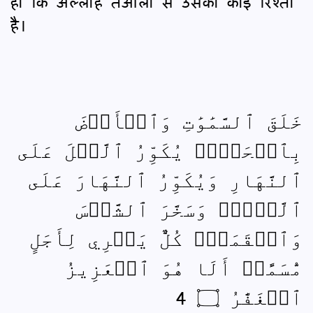
हो कि अल्लाह तआला से उसका कोई रिश्ता
है।
خَلَقَ ٱلسَّمَٰوَٰتِ وَٱلۡأَرۡضَ
بِٱلۡحَقِّۖ يُكَوِّرُ ٱلَّيۡلَ عَلَى
ٱلنَّهَارِ وَيُكَوِّرُ ٱلنَّهَارَ عَلَى
ٱلَّيۡلِۖ وَسَخَّرَ ٱلشَّمۡسَ
وَٱلۡقَمَرَۖ كُلٌّ يَجۡرِي لِأَجَلٍ
مُّسَمًّىۗ أَلَا هُوَ ٱلۡعَزِيزُ
ٱلۡغَفَّٰرُ ۝ 4