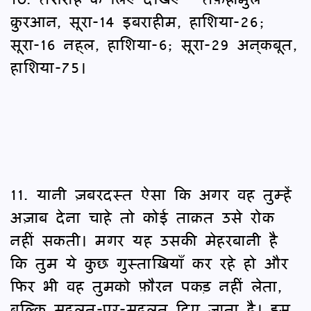
क़ुरआन, सूरा-14 इबराहीम, हाशिया-26;
सूरा-16 नह्‌ल, हाशिया-6; सूरा-29 अन्‌कबूत,
हाशिया-75।
11. यानी ज़बरदस्त ऐसा कि अगर वह तुम्हें
अज़ाब देना चाहे तो कोई ताक़त उसे रोक
नहीं सकती। मगर यह उसकी मेहरबानी है
कि तुम ये कुछ गुस्ताख़ियाँ कर रहे हो और
फिर भी वह तुमको फ़ौरन पकड़ नहीं लेता,
बल्कि मुहलत-पर-मुहलत दिए जाता है। इस