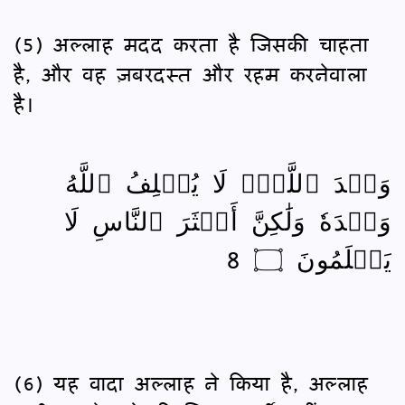
(5) अल्लाह मदद करता है जिसकी चाहता
है, और वह ज़बरदस्त और रहम करनेवाला
है।
وَعۡدَ ٱللَّهِۖ لَا يُخۡلِفُ ٱللَّهُ
وَعۡدَهٗ وَلَٰكِنَّ أَكۡثَرَ ٱلنَّاسِ لَا
يَعۡلَمُونَ ۝ 8
(6) यह वादा अल्लाह ने किया है, अल्लाह