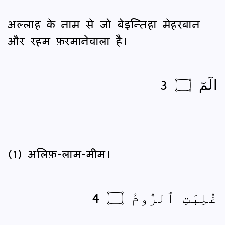
अल्लाह के नाम से जो बेइन्तिहा मेहरबान
और रहम फ़रमानेवाला है।
الٓمٓ ۝ 3
(1) अलिफ़-लाम-मीम।
غُلِبَتِ ٱلرُّومُ ۝ 4