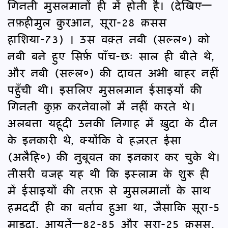
गिनती मुसलमानों ही में होती है। (देखिए—
तफ़हीमुल क़ुरआन, सूरा-28 क़सस
हाशिया-73) । उस वक़्त नबी (सल्ल०) को
नबी बने हुए सिर्फ़ पाँच-छः साल ही बीते थे,
और नबी (सल्ल०) की दावत अभी बाहर नहीं
पहुँची थी। इसलिए मुसलमान ईसाइयों की
गिनती कुफ़्र करनेवालों में नहीं करते थे।
अलबत्ता यहूदी उनकी निगाह में ख़ुदा के दीन
के इनकारी थे, क्योंकि वे हज़रत ईसा
(अलैहि०) की नुबूवत का इनकार कर चुके थे।
तीसरी वजह यह थी कि इस्लाम के शुरू ही
में ईसाइयों की तरफ़ से मुसलमानों के साथ
हमदर्दी ही का बर्ताव हुआ था, जैसाकि सूरा-5
माइदा, आयतें—82-85 और सूरा-25 क़सस,