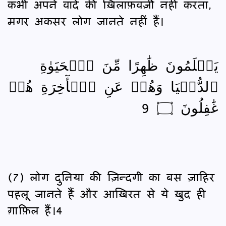
कभी अपने वादे की ख़िलाफ़वर्ज़ी नहीं करता,
मगर अकसर लोग जानते नहीं हैं।
يَعۡلَمُونَ ظَٰهِرًا مِّنَ ٱلۡحَيَوٰةِ
ٱلدُّنۡيَا وَهُمۡ عَنِ ٱلۡأٓخِرَةِ هُمۡ
غَٰفِلُونَ ۝ 9
(7) लोग दुनिया की ज़िन्दगी का बस ज़ाहिर
पहलू जानते हैं और आख़िरत से ये ख़ुद ही
ग़ाफ़िल हैं।4