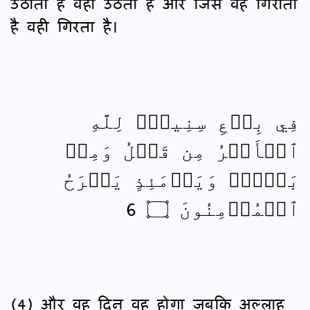
उठाता है वही उठता है और जिसे वह गिराता
है वही गिरता है।
فِي بِضۡعِ سِنِينَۗ لِلَّهِ
ٱلۡأَمۡرُ مِن قَبۡلُ وَمِنۢ
بَعۡدُۚ وَيَوۡمَئِذٍ يَفۡرَحُ
ٱلۡمُؤۡمِنُونَ ۝ 6
(4) और वह दिन वह होगा जबकि अल्लाह