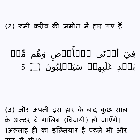
(2) रूमी क़रीब की ज़मीन में हार गए हैं
فِيٓ أَدۡنَى ٱلۡأَرۡضِ وَهُم مِّنۢ
بَعۡدِ غَلَبِهِمۡ سَيَغۡلِبُونَ ۝ 5
(3) और अपनी इस हार के बाद कुछ साल
के अन्दर वे ग़ालिब (विजयी) हो जाएँगे।
1अल्लाह ही का इख़्तियार है पहले भी और