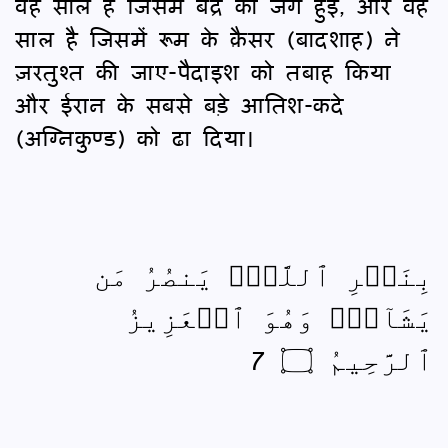
वह साल है जिसमें बद्र की जंग हुई, और वह
साल है जिसमें रूम के क़ैसर (बादशाह) ने
ज़रतुश्त की जाए-पैदाइश को तबाह किया
और ईरान के सबसे बड़े आतिश-कदे
(अग्निकुण्ड) को ढा दिया।
بِنَصۡرِ ٱللَّهِۚ يَنصُرُ مَن
يَشَآءُۖ وَهُوَ ٱلۡعَزِيزُ
ٱلرَّحِيمُ ۝ 7