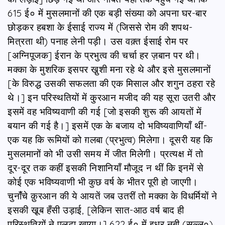
615 ई० में मुसलमानों की एक बड़ी संख्या को अपना घर-बार
छोड़कर हबशा के ईसाई राज्य में (जिससे रोम की शपथ-
मित्रता थी) पनाह लेनी पड़ी। उस वक़्त ईसाई रोम पर
[अग्निपूजक] ईरान के प्रभुत्व की चर्चा हर ज़बान पर थी।
मक्का के मुशरिक इसपर खु़शी मना रहे थे और इसे मुसलमानों
[के विरुद्ध उसकी सफलता की एक मिसाल और शगुन ठहरा रहे
थे।] इन परिस्थतियों में कु़रआन मजीद की यह सूरा उतरी और
इसमें वह भविष्यवाणी की गई [जो इसकी शुरू की आयतों में
बयान की गई है।] इसमें एक के बजाय दो भविष्यवाणियाँ थीं-
एक यह कि रूमियों को ग़लबा (प्रभुत्व) मिलेगा। दूसरी यह कि
मुसलमानों को भी उसी समय में जीत मिलेगी। प्रत्यक्ष में तो
दूर-दूर तक कहीं इसकी निशानियाँ मौजूद न थीं कि इनमें से
कोई एक भविष्यवाणी भी कुछ वर्ष के भीतर पूरी हो जाएगी।
चुनांँचे क़ुरआन की ये आयतें जब उतरीं तो मक्का के विधर्मियों ने
इसकी खू़ब हँसी उड़ाई, [लेकिन सात-आठ वर्ष बाद ही
परिस्थतियों ने पलटा खाया।] 622 ई० में इधर नबी (सल्ल०)