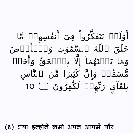
أَوَلَمۡ يَتَفَكَّرُواْ فِيٓ أَنفُسِهِمۗ مَّا
خَلَقَ ٱللَّهُ ٱلسَّمَٰوَٰتِ وَٱلۡأَرۡضَ
وَمَا بَيۡنَهُمَآ إِلَّا بِٱلۡحَقِّ وَأَجَلٖ
مُّسَمًّىۗ وَإِنَّ كَثِيرًا مِّنَ ٱلنَّاسِ
بِلِقَآيِٕ رَبِّهِمۡ لَكَٰفِرُونَ ۝ 10
(8) क्या इन्होंने कभी अपने आपमें ग़ौर-