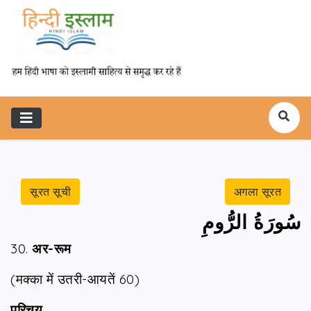
सूरत सूची
अगला सूरत
سُورَةُ الرُّومِ
30.
अर-रूम
(मक्का में उतरी-आयतें 60)
परिचय