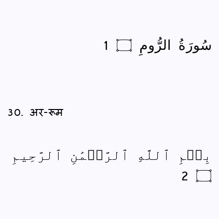
سُورَةُ الرُّومِ ۝ 1
30. अर-रूम
بِسۡمِ ٱللَّهِ ٱلرَّحۡمَٰنِ ٱلرَّحِيمِ
۝ 2