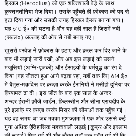
हिरक़्ल (Heraclius) को एक शक्तिशाली बेड़े के साथ
क़ुस्तनतीनिया भेज दिया। उसके पहुँचते ही फ़ोकास को पद से
हटा दिया गया और उसकी जगह हिरक़्ल कै़सर बनाया गया।
यह 610 ई० की घटना है और यह वही साल है जिसमें नबी
(सल्ल०) अल्लाह की ओर से नबी बनाए गए।
ख़ुसरो परवेज़ ने फ़ोकास के हटाए और क़त्ल कर दिए जाने के
बाद भी लड़ाई जारी रखी, और अब इस लड़ाई को उसने
मजूसियों (अग्नि-पूजकों) और ईसाइयों के धर्मयुद्ध का रंग दे
दिया [वह जीतता हुआ आगे बढ़ता रहा, यहाँ तक कि] 614 ई०
में बैतुल-मक़दिस पर क़ब्ज़ा करके ईरानियों ने मसीही दुनिया पर
क़ियामत ढा दी। इस जीत के बाद एक साल के अन्दर-
अन्दर ईरानी फ़ौजें जार्डन, फ़िलस्तीन और सीना प्रायद्वीप के
पूरे इलाके़ पर क़ब्ज़ा करके मिस्र की सीमाओं तक पहुँच गईं।
यह वह समय था जब मक्का मुअज़्ज़मा में एक ओर उससे कई
गुना अधिक ऐतिहासिक महत्त्ववाली लड़ाई [कुफ्र और इस्लाम
की लड़ाई] छिड़ गई थी और नौबत यहाँ तक पहुँच गई थी कि