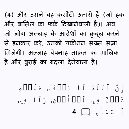
(4) और उसने वह कसौटी उतारी है (जो हक़
और बातिल का फ़र्क़ दिखानेवाली है)। अब
जो लोग अल्लाह के आदेशों का क़ुबूल करने
से इनकार करें, उनको यक़ीनन सख़्त सज़ा
मिलेगी। अल्लाह बेपनाह ताक़त का मालिक
है और बुराई का बदला देनेवाला है।
إِنَّ ٱللَّهَ لَا يَخۡفَىٰ عَلَيۡهِ
شَيۡءٌ فِي ٱلۡأَرۡضِ وَلَا فِي
ٱلسَّمَآءِ ۝ 4