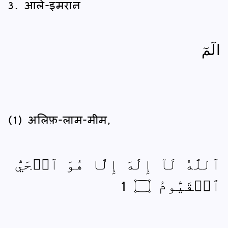
3. आले-इमरान
الٓمٓ
(1) अलिफ़-लाम-मीम,
ٱللَّهُ لَآ إِلَٰهَ إِلَّا هُوَ ٱلۡحَيُّ
ٱلۡقَيُّومُ ۝ 1