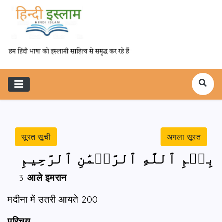
सूरत सूची
अगला सूरत
بِسۡمِ ٱللَّهِ ٱلرَّحۡمَٰنِ ٱلرَّحِيمِ
आले इमरान
मदीना में उतरी आयते 200
परिचय