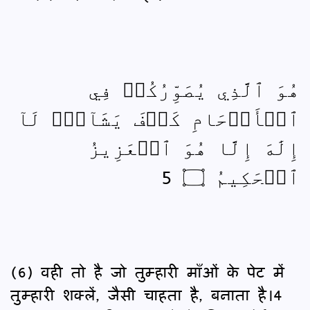
هُوَ ٱلَّذِي يُصَوِّرُكُمۡ فِي
ٱلۡأَرۡحَامِ كَيۡفَ يَشَآءُۚ لَآ
إِلَٰهَ إِلَّا هُوَ ٱلۡعَزِيزُ
ٱلۡحَكِيمُ ۝ 5
(6) वही तो है जो तुम्हारी माँओं के पेट में
तुम्हारी शक्लें, जैसी चाहता है, बनाता है।4