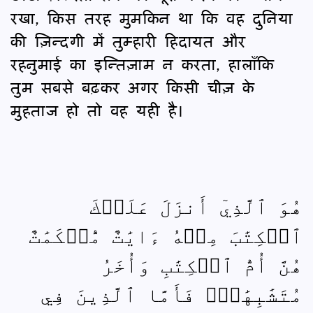
रखा, किस तरह मुमकिन था कि वह दुनिया
की ज़िन्दगी में तुम्हारी हिदायत और
रहनुमाई का इन्तिज़ाम न करता, हालाँकि
तुम सबसे बढ़कर अगर किसी चीज़ के
मुहताज हो तो वह यही है।
هُوَ ٱلَّذِيٓ أَنزَلَ عَلَيۡكَ
ٱلۡكِتَٰبَ مِنۡهُ ءَايَٰتٌ مُّحۡكَمَٰتٌ
هُنَّ أُمُّ ٱلۡكِتَٰبِ وَأُخَرُ
مُتَشَٰبِهَٰتٞۖ فَأَمَّا ٱلَّذِينَ فِي