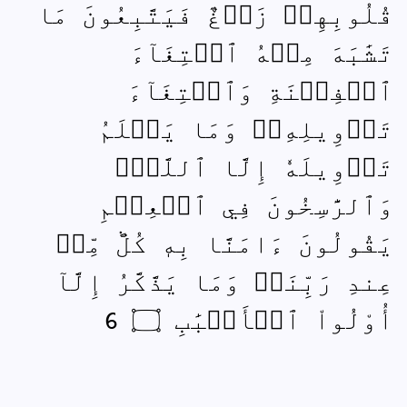
قُلُوبِهِمۡ زَيۡغٌ فَيَتَّبِعُونَ مَا
تَشَٰبَهَ مِنۡهُ ٱبۡتِغَآءَ
ٱلۡفِتۡنَةِ وَٱبۡتِغَآءَ
تَأۡوِيلِهِۦۖ وَمَا يَعۡلَمُ
تَأۡوِيلَهٗ إِلَّا ٱللَّهُۗ
وَٱلرَّٰسِخُونَ فِي ٱلۡعِلۡمِ
يَقُولُونَ ءَامَنَّا بِهٖ كُلّٞ مِّنۡ
عِندِ رَبِّنَاۗ وَمَا يَذَّكَّرُ إِلَّآ
أُوْلُواْ ٱلۡأَلۡبَٰبِ ۝ 6