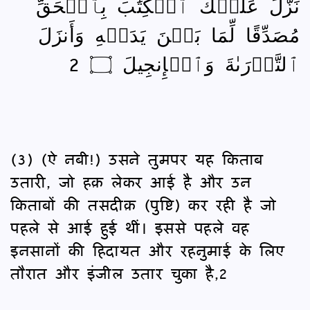
نَزَّلَ عَلَيۡكَ ٱلۡكِتَٰبَ بِٱلۡحَقِّ
مُصَدِّقًا لِّمَا بَيۡنَ يَدَيۡهِ وَأَنزَلَ
ٱلتَّوۡرَىٰةَ وَٱلۡإِنجِيلَ ۝ 2
(3) (ऐ नबी!) उसने तुमपर यह किताब
उतारी, जो हक़ लेकर आई है और उन
किताबों की तसदीक़ (पुष्टि) कर रही है जो
पहले से आई हुई थीं। इससे पहले वह
इनसानों की हिदायत और रहनुमाई के लिए
तौरात और इंजील उतार चुका है,2