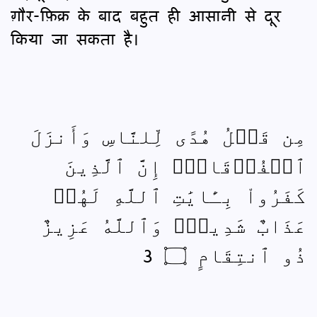
ग़ौर-फ़िक्र के बाद बहुत ही आसानी से दूर
किया जा सकता है।
مِن قَبۡلُ هُدًى لِّلنَّاسِ وَأَنزَلَ
ٱلۡفُرۡقَانَۗ إِنَّ ٱلَّذِينَ
كَفَرُواْ بِـَٔايَٰتِ ٱللَّهِ لَهُمۡ
عَذَابٌ شَدِيدٞۗ وَٱللَّهُ عَزِيزٌ
ذُو ٱنتِقَامٍ ۝ 3