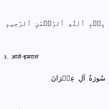
بِسۡمِ ٱللَّهِ ٱلرَّحۡمَٰنِ ٱلرَّحِيمِ
3. आले-इमरान
سُورَةُ آلِ عِمۡرَانَ