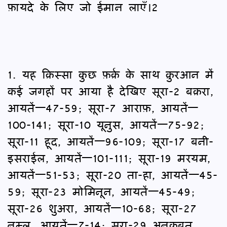
फ़ायदे के लिए जो ईमान लाएँ।2
1. यह क़िस्सा कुछ फ़र्क़ के साथ क़ुरआन में
कई जगहों पर आया है देखिए सूरा-2 बक़रा,
आयतें—47-59; सूरा-7 आराफ़, आयतें—
100-141; सूरा-10 यूनुस, आयतें—75-92;
सूरा-11 हूद, आयतें—96-109; सूरा-17 बनी-
इसराईल, आयतें—101-111; सूरा-19 मरयम,
आयतें—51-53; सूरा-20 ता-हा, आयतें—45-
59; सूरा-23 मोमिनून, आयतें—45-49;
सूरा-26 शुअरा, आयतें—10-68; सूरा-27
नम्ल, आयतें—7-14; सूरा-29 अन्‌कबूत,