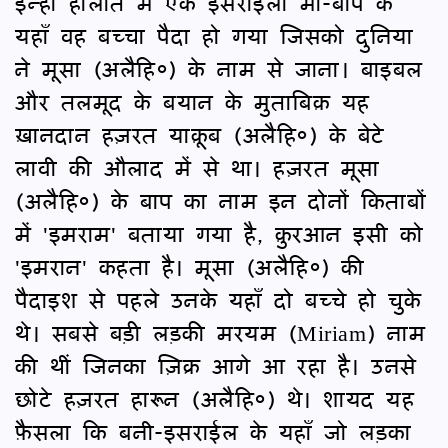
इन्हीं हालात में एक इसराईली माँ-बाप के
यहाँ वह बच्चा पैदा हो गया जिसको दुनिया
ने मूसा (अलैहि०) के नाम से जाना। बाइबल
और तलमूद के बयान के मुताबिक़ यह
ख़ानदान हज़रत याक़ूब (अलैहि०) के बेटे
लावी की औलाद में से था। हज़रत मूसा
(अलैहि०) के बाप का नाम इन दोनों किताबों
में 'इमराम' बताया गया है, क़ुरआन इसी को
'इमरान' कहता है। मूसा (अलैहि०) की
पैदाइश से पहले उनके यहाँ दो बच्चे हो चुके
थे। सबसे बड़ी लड़की मरयम (Miriam) नाम
की थीं जिनका ज़िक्र आगे आ रहा है। उनसे
छोटे हज़रत हारून (अलैहि०) थे। शायद यह
फ़ैसला कि बनी-इसराईल के यहाँ जो लड़का