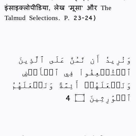
इंसाइक्लोपीडिया, लेख 'मूसा' और The
Talmud Selections. P. 23-24)
وَنُرِيدُ أَن نَّمُنَّ عَلَى ٱلَّذِينَ
ٱسۡتُضۡعِفُواْ فِي ٱلۡأَرۡضِ
وَنَجۡعَلَهُمۡ أَئِمَّةً وَنَجۡعَلَهُمُ
ٱلۡوَٰرِثِينَ ۝ 4