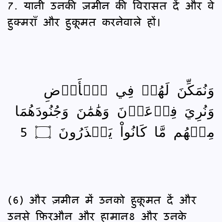
7. यानी उनकी ज़मीन की विरासत दें और वे
हुक्मराँ और हुकूमत करनेवाले हों।
وَنُمَكِّنَ لَهُمۡ فِي ٱلۡأَرۡضِ
وَنُرِيَ فِرۡعَوۡنَ وَهَٰمَٰنَ وَجُنُودَهُمَا
مِنۡهُم مَّا كَانُواْ يَحۡذَرُونَ ۝ 5
(6) और ज़मीन में उनको हुकूमत दें और
उनसे फ़िरऔन और हामान8 और उनके