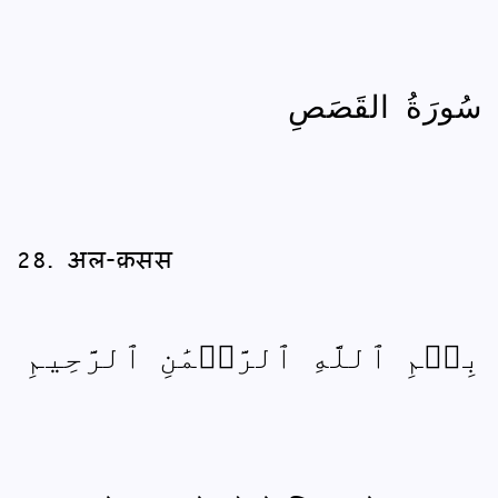
سُورَةُ القَصَصِ
28. अल-क़सस
بِسۡمِ ٱللَّهِ ٱلرَّحۡمَٰنِ ٱلرَّحِيمِ