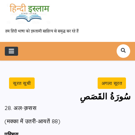
सूरत सूची
अगला सूरत
سُورَةُ القَصَصِ
28. अल-क़सस
(मक्का में उतरी-आयतें 88)
परिचय