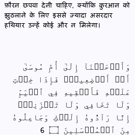
फ़ौरन छपवा देनी चाहिए, क्योंकि क़ुरआन को
झुठलाने के लिए इससे ज़्यादा असरदार
हथियार उन्हें कोई और न मिलेगा।
وَأَوۡحَيۡنَآ إِلَىٰٓ أُمِّ مُوسَىٰٓ
أَنۡ أَرۡضِعِيهِۖ فَإِذَا خِفۡتِ
عَلَيۡهِ فَأَلۡقِيهِ فِي ٱلۡيَمِّ
وَلَا تَخَافِي وَلَا تَحۡزَنِيٓۖ
إِنَّا رَآدُّوهُ إِلَيۡكِ وَجَاعِلُوهُ
مِنَ ٱلۡمُرۡسَلِينَ ۝ 6