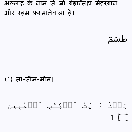
अल्लाह के नाम से जो बेइन्तिहा मेहरबान
और रहम फ़रमानेवाला है।
طسٓمٓ
(1) ता-सीम-मीम।
تِلۡكَ ءَايَٰتُ ٱلۡكِتَٰبِ ٱلۡمُبِينِ
۝ 1