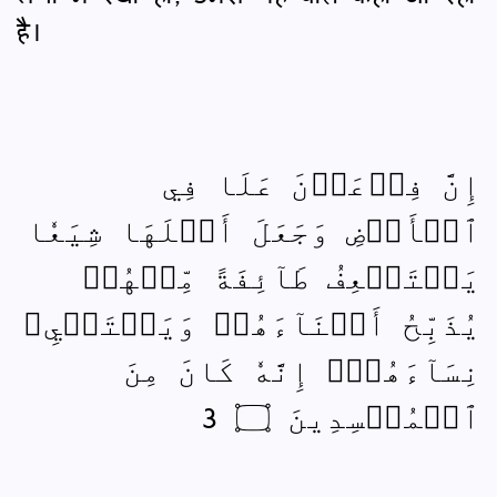
है।
إِنَّ فِرۡعَوۡنَ عَلَا فِي
ٱلۡأَرۡضِ وَجَعَلَ أَهۡلَهَا شِيَعٗا
يَسۡتَضۡعِفُ طَآئِفَةً مِّنۡهُمۡ
يُذَبِّحُ أَبۡنَآءَهُمۡ وَيَسۡتَحۡيِۦ
نِسَآءَهُمۡۚ إِنَّهٗ كَانَ مِنَ
ٱلۡمُفۡسِدِينَ ۝ 3