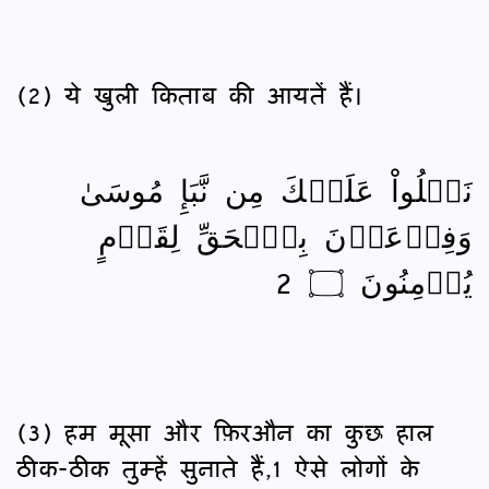
(2) ये खुली किताब की आयतें हैं।
نَتۡلُواْ عَلَيۡكَ مِن نَّبَإِ مُوسَىٰ
وَفِرۡعَوۡنَ بِٱلۡحَقِّ لِقَوۡمٍ
يُؤۡمِنُونَ ۝ 2
(3) हम मूसा और फ़िरऔन का कुछ हाल
ठीक-ठीक तुम्हें सुनाते हैं,1 ऐसे लोगों के