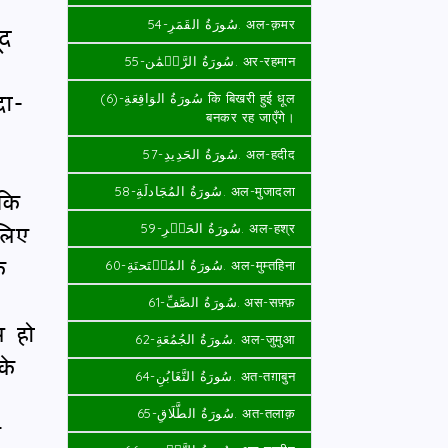
سُورَةُ القَمَرِ-54. अल-क़मर
ूद
سُورَةُ الرَّحۡمَٰن-55. अर-रहमान
दा-
سُورَةُ الوَاقِعَةِ-(6) कि बिखरी हुई धूल
बनकर रह जाएँगे।
سُورَةُ الحَدِيدِ-57. अल-हदीद
कि
سُورَةُ المُجَادلَةِ-58. अल-मुजादला
लिए
سُورَةُ الحَشۡرِ-59. अल-हश्र
ि
سُورَةُ المُمۡتَحنَةِ-60. अल-मुम्तहिना
سُورَةُ الصَّفِّ-61. अस-सफ़्फ़
ल हो
سُورَةُ الجُمُعَةِ-62. अल-जुमुआ
के
سُورَةُ التَّغَابُنِ-64. अत-तग़ाबुन
سُورَةُ الطَّلَاقِ-65. अत-तलाक़
र