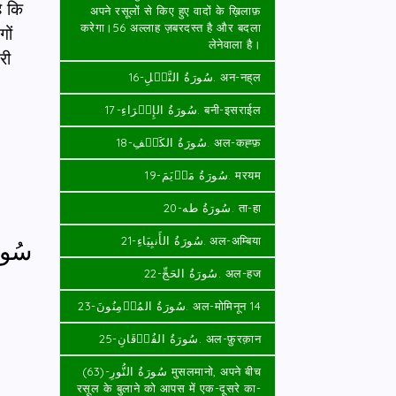
ै कि
अपने रसूलों से किए हुए वादों के ख़िलाफ़
करेगा।56 अल्लाह ज़बरदस्त है और बदला
गों
लेनेवाला है।
री
سُورَةُ النَّحۡلِ-16. अन-नह्‌ल
سُورَةُ الإِسۡرَاءِ-17. बनी-इसराईल
سُورَةُ الكَهۡفِ-18. अल-कह्फ़
سُورَةُ مَرۡيَمَ-19. मरयम
سُورَةُ طه-20. ता-हा
سُورَ
سُورَةُ الأَنبِيَاءِ-21. अल-अम्बिया
سُورَةُ الحَجِّ-22. अल-हज
سُورَةُ المُؤۡمِنُونَ-23. अल-मोमिनून 14
سُورَةُ الفُرۡقَانِ-25. अल-फ़ुरक़ान
سُورَةُ النُّورِ-(63) मुसलमानो, अपने बीच
रसूल के बुलाने को आपस में एक-दूसरे का-