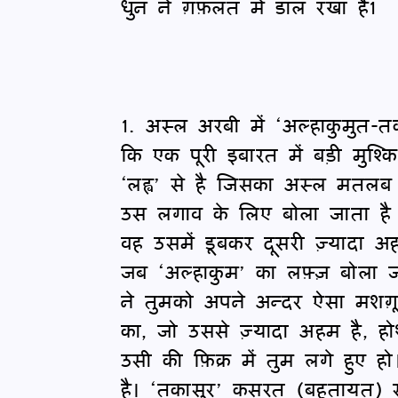
धुन ने ग़फ़लत में डाल रखा है1
1. अस्ल अरबी में ‘अल्हाकुमुत-त
कि एक पूरी इबारत में बड़ी मुश
‘लह्व’ से है जिसका अस्ल मतलब
उस लगाव के लिए बोला जाता है
वह उसमें डूबकर दूसरी ज़्यादा अह
जब ‘अल्हाकुम’ का लफ़्ज़ बोला
ने तुमको अपने अन्दर ऐसा मशग़ू
का, जो उससे ज़्यादा अहम है, ह
उसी की फ़िक्र में तुम लगे हुए
है। ‘तकासुर’ कसरत (बहुतायत)