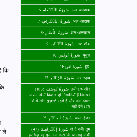
سُورَةُ الأَنۡعَامِ-6. अल-अनआम
سُورَةُ الأَعۡرَافِ-7. अल-आराफ़
سُورَةُ الأَنفَالِ-8. अल-अनफ़ाल
म
سُورَةُ التَّوۡبَةِ-9. अत-तौबा
سُورَةُ يُونُسَ-10. यूनुस
سُورَةُ هُودٍ-11. हूद.
ै कि
سُورَةُ الرَّعۡدِ-13. अर-रअ़द
के
سُورَةُ يُوسُفَ-(105) ज़मीन74 और
आसमानों में कितनी ही निशानियाँ हैं जिनपर
से ये लोग गुज़रते रहते हैं और ज़रा ध्यान
नहीं देते।75
سُورَةُ الحِجۡرِ-15. अल-हिज्र
े
سُورَةُ إِبۡرَاهِيمَ-(47) तो ऐ नबी! तुम
 ले
हरगिज़ यह गुमान न करो कि अल्लाह कभी