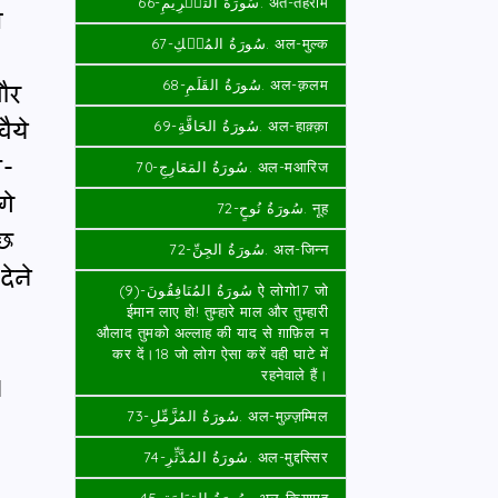
سُورَةُ التَّحۡرِيمِ-66. अत-तहरीम
त
سُورَةُ المُلۡكِ-67. अल-मुल्क
और
سُورَةُ القَلَمِ-68. अल-क़लम
ैये
سُورَةُ الحَاقَّةِ-69. अल-हाक़्क़ा
े-
سُورَةُ المَعَارِجِ-70. अल-मआरिज
गे
سُورَةُ نُوحٍ-72. नूह
ुछ
سُورَةُ الجِنِّ-72. अल-जिन्न
ेने
سُورَةُ المُنَافِقُونَ-(9) ऐ लोगो17 जो
ईमान लाए हो! तुम्हारे माल और तुम्हारी
औलाद तुमको अल्लाह की याद से ग़ाफ़िल न
कर दें।18 जो लोग ऐसा करें वही घाटे में
।
रहनेवाले हैं।
سُورَةُ المُزَّمِّلِ-73. अल-मुज़्ज़म्मिल
سُورَةُ المُدَّثِّرِ-74. अल-मुद्दस्सिर
سُورَةُ القِيَامَةِ-45. अल-क़ियामह