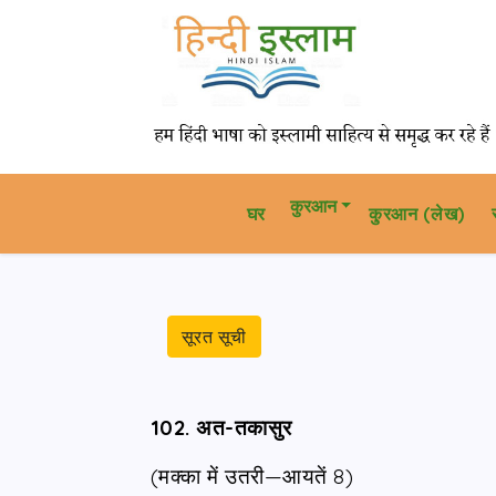
कुरआन
घर
कु़रआन (लेख)
सूरत सूची
102. अत-तकासुर
(मक्का में उतरी—आयतें 8)