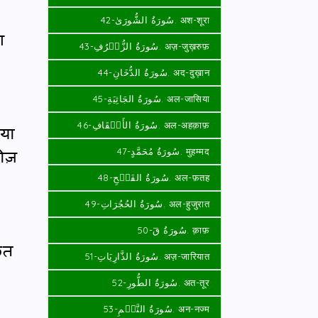
سُورَةُ الشُّورَىٰ-42. अश-शूरा
ग
سُورَةُ الزُّخۡرُفِ-43. अज़-जुख़रुफ़
سُورَةُ الدُّخَانِ-44. अद-दुख़ान
سُورَةُ الجَاثِيَةِ-45. अल-जासिया
سُورَةُ الأَحۡقَافِ-46. अल-अहक़ाफ़
गया
चीज़
سُورَةُ مُحَمَّدٍ-47. मुहम्मद
سُورَةُ الفَتۡحِ-48. अल-फ़तह
سُورَةُ الحُجُرَاتِ-49. अल-हुजुरात
سُورَةُ قٓ-50. क़ाफ़
क़त
سُورَةُ الذَّارِيَاتِ-51. अज़-जारियात
سُورَةُ الطُّورِ-52. अत-तूर
سُورَةُ النَّجۡمِ-53. अन-नज्म