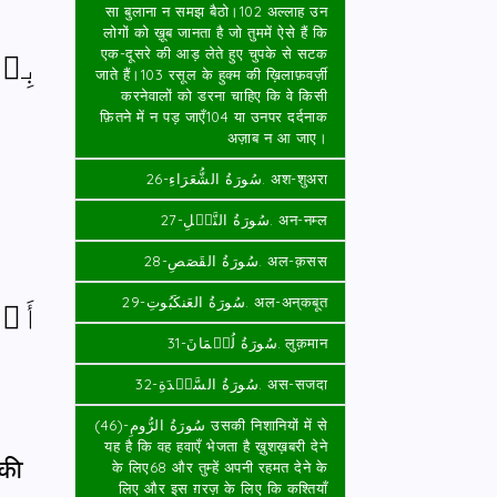
सा बुलाना न समझ बैठो।102 अल्लाह उन
लोगों को ख़ूब जानता है जो तुममें ऐसे हैं कि
بِسۡ
एक-दूसरे की आड़ लेते हुए चुपके से सटक
जाते हैं।103 रसूल के हुक्म की ख़िलाफ़वर्ज़ी
करनेवालों को डरना चाहिए कि वे किसी
फ़ितने में न पड़ जाएँ104 या उनपर दर्दनाक
अज़ाब न आ जाए।
سُورَةُ الشُّعَرَاءِ-26. अश-शुअरा
سُورَةُ النَّمۡلِ-27. अन-नम्ल
سُورَةُ القَصَصِ-28. अल-क़सस
أَلۡ
سُورَةُ العَنكَبُوتِ-29. अल-अन्‌कबूत
سُورَةُ لُقۡمَانَ-31. लुक़मान
سُورَةُ السَّجۡدَةِ-32. अस-सजदा
سُورَةُ الرُّومِ-(46) उसकी निशानियों में से
यह है कि वह हवाएँ भेजता है ख़ुशख़बरी देने
 की
के लिए68 और तुम्हें अपनी रहमत देने के
लिए और इस ग़रज़ के लिए कि कश्तियाँ