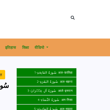
इतिहास
शिक्षा
वीडियो
سُورَةُ الفَاتِحَةِ-1. अल-फ़ातिहा
रत
سُورَةُ البَقَرَةِ-2. अल-बक़रा
سُورَ
سُورَةُ آلِ عِمۡرَانَ-3. आले-इमरान
سُورَةُ النِّسَاءِ-4. अन-निसा
سُورَةُ المَائـِدَةِ-5. अल-माइदा