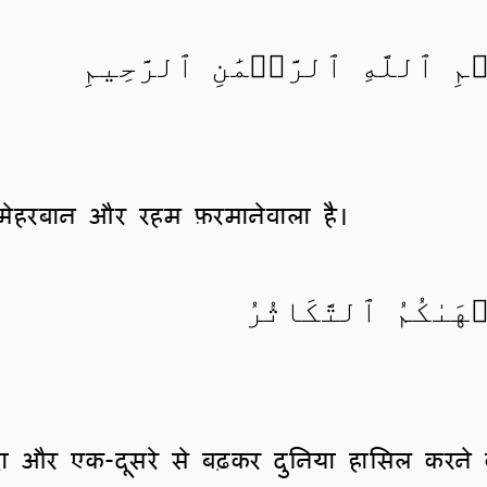
مِ ٱللَّهِ ٱلرَّحۡمَٰنِ ٱلرَّحِيمِ
 मेहरबान और रहम फ़रमानेवाला है।
هَىٰكُمُ ٱلتَّكَاثُرُ
्यादा और एक-दूसरे से बढ़कर दुनिया हासिल करने