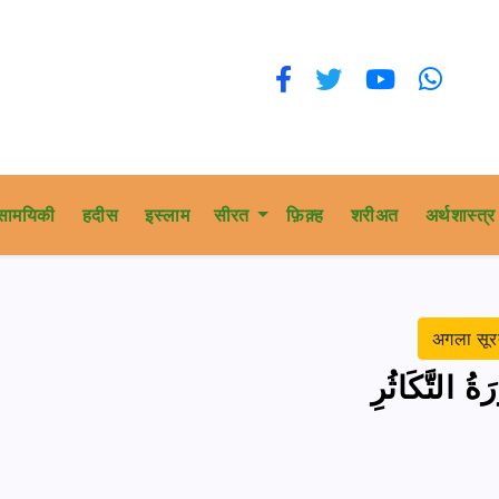
सामयिकी
हदीस
इस्लाम
सीरत
फ़िक़्ह
शरीअत
अर्थशास्त्र
अगला सू
ةُ التَّكَاثُرِ