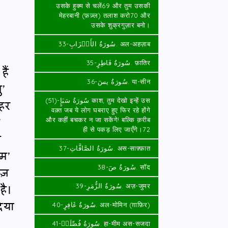
उसके हुक्म से चलें69 और तुम उसकी
मेहरबानी (फ़ज़्ल) तलाश करो70 और
उसके शुक्रगुज़ार बनो।
سُورَةُ الأَحۡزَابِ-33. अल-अहज़ाब
سُورَةُ فَاطِرٍ-35. फ़ातिर
ैं
سُورَةُ يسٓ-36. या-सीन
ु’
हर
سُورَةُ سَبَإٍ-(51) काश, तुम देखो इन्हें उस
वक़्त जब ये लोग घबराए हुए फिर रहे होंगे
ि
और कहीं बचकर न जा सकेंगे! बल्कि क़रीब
ही से पकड़ लिए जाएँगे।72
े
سُورَةُ الصَّافَّاتِ-37. अस-साफ़्फ़ात
म’
ीज़
سُورَةُ صٓ-38. सॉद
है।
سُورَةُ الزُّمَرِ-39. अज़-जुमर
िया
سُورَةُ غَافِرٍ-40. अल-मोमिन (ग़ाफ़िर)
سُورَةُ فُصِّلَتۡ-41. हा-मीम अस-सजदा