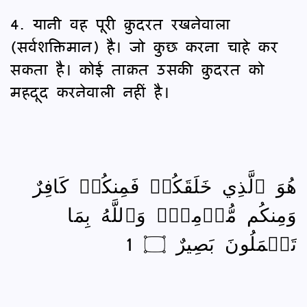
4. यानी वह पूरी क़ुदरत रखनेवाला
(सर्वशक्तिमान) है। जो कुछ करना चाहे कर
सकता है। कोई ताक़त उसकी क़ुदरत को
महदूद करनेवाली नहीं है।
هُوَ ٱلَّذِي خَلَقَكُمۡ فَمِنكُمۡ كَافِرٌ
وَمِنكُم مُّؤۡمِنٞۚ وَٱللَّهُ بِمَا
تَعۡمَلُونَ بَصِيرٌ ۝ 1