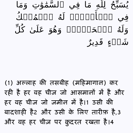
يُسَبِّحُ لِلَّهِ مَا فِي ٱلسَّمَٰوَٰتِ وَمَا
فِي ٱلۡأَرۡضِۖ لَهُ ٱلۡمُلۡكُ
وَلَهُ ٱلۡحَمۡدُۖ وَهُوَ عَلَىٰ كُلِّ
شَيۡءٍ قَدِيرٌ
(1) अल्लाह की तसबीह (महिमागान) कर
रही है हर वह चीज़ जो आसमानों में है और
हर वह चीज़ जो ज़मीन में है।1 उसी की
बादशाही है2 और उसी के लिए तारीफ़ है,3
और वह हर चीज़ पर क़ुदरत रखता है।4