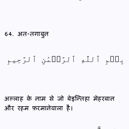
64. अत-तग़ाबुन
بِسۡمِ ٱللَّهِ ٱلرَّحۡمَٰنِ ٱلرَّحِيمِ
अल्लाह के नाम से जो बेइन्तिहा मेहरबान
और रहम फ़रमानेवाला है।