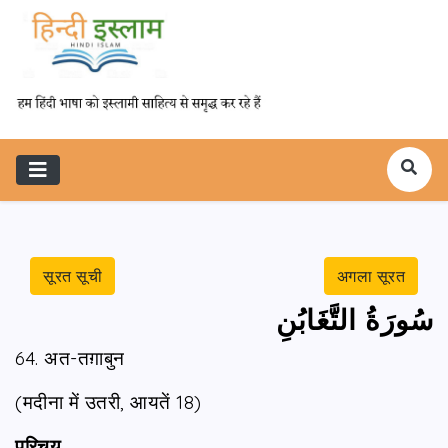
सूरत सूची
अगला सूरत
سُورَةُ التَّغَابُنِ
64. अत-तग़ाबुन
(मदीना में उतरी, आयतें 18)
परिचय