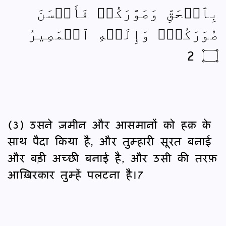
بِٱلۡحَقِّ وَصَوَّرَكُمۡ فَأَحۡسَنَ
صُوَرَكُمۡۖ وَإِلَيۡهِ ٱلۡمَصِيرُ
۝ 2
(3) उसने ज़मीन और आसमानों को हक़ के
साथ पैदा किया है, और तुम्हारी सूरत बनाई
और बड़ी अच्छी बनाई है, और उसी की तरफ़
आख़िरकार तुम्हें पलटना है।7