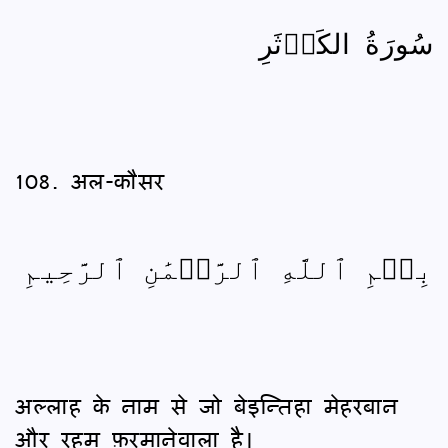
سُورَةُ الكَوۡثَرِ
108. अल-कौसर
بِسۡمِ ٱللَّهِ ٱلرَّحۡمَٰنِ ٱلرَّحِيمِ
अल्लाह के नाम से जो बेइन्तिहा मेहरबान
और रहम फ़रमानेवाला है।