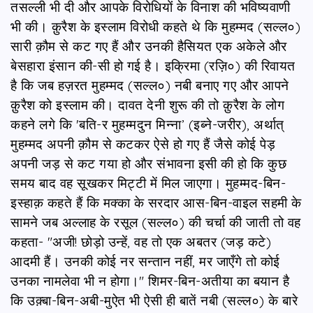
तसल्ली भी दी और आपके विरोधियों के विनाश की भविष्यवाणी
भी की। क़ुरैश के इस्लाम विरोधी कहते थे कि मुहम्मद (सल्ल०)
सारी क़ौम से कट गए हैं और उनकी हैसियत एक अकेले और
बेसहारा इंसान की-सी हो गई है। इक्रिमा (रज़ि०) की रिवायत
है कि जब हज़रत मुहम्मद (सल्ल०) नबी बनाए गए और आपने
क़ुरैश को इस्लाम की। दावत देनी शुरू की तो क़ुरैश के लोग
कहने लगे कि 'बति-र मुहम्मदुन मिन्ना’ (इब्ने-जरीर), अर्थात्
मुहम्मद अपनी क़ौम से कटकर ऐसे हो गए हैं जैसे कोई पेड़
अपनी जड़ से कट गया हो और संभावना इसी की हो कि कुछ
समय बाद वह सूखकर मिट्टी में मिल जाएगा। मुहम्मद-बिन-
इस्हाक़ कहते हैं कि मक्का के सरदार आस-बिन-वाइल सहमी के
सामने जब अल्लाह के रसूल (सल्ल०) की चर्चा की जाती तो वह
कहता- "अजी! छोड़ो उन्हें, वह तो एक अबतर (जड़ कटे)
आदमी हैं। उनकी कोई नर सन्तान नहीं, मर जाएँगे तो कोई
उनका नामलेवा भी न होगा।" शिमर-बिन-अतीया का बयान है
कि उक़्बा-बिन-अबी-मुऐत भी ऐसी ही बातें नबी (सल्ल०) के बारे