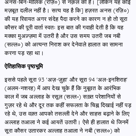
अनस-बिन-मालिक (रज़ि०) से नक़ल की है। [लेकिन यह कोई
मज़बूत दलील नहीं है। सत्य यह है कि] हज़रत अनस (रज़ि०)
की यह रिवायत अगर संदेह पैदा करने का कारण न हो तो सूरा
कौसर की पूरी वार्ता स्वतः इस बात की गवाही देती है कि यह
मक्का मुअज़्ज़मा में उतरी है और उस समय उतरी जब नबी
(सल्ल०) को अत्यन्त निराश कर देनेवाले हालात का सामना
करना पड़ रहा था।
ऐतिहासिक पृष्ठभूमि
इससे पहले सूरा 93 'अज़-ज़ुहा' और सूरा 94 'अल-इनशिराह'
(अलम-नशरह) में आप देख चुके हैं कि नुबूवत के आरंभिक
काल में जब अल्लाह के रसूल (सल्ल॰) सख़्त परेशानियों से
गुज़र रहे थे और दूर तक कहीं सफलता के चिह्न दिखाई नहीं पड़
रहे थे, उस वक़्त आपको तसल्ली देने और साहस बढ़ाने के लिए
अल्लाह तआला ने कई आयतें उतारी। ऐसे ही हालात थे जिनमें
सूरा कौसर उतारकर अल्लाह तआला ने नबी (सल्ल०) को