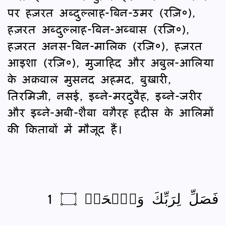
فَصَلِّ لِرَبِّكَ وَٱنۡحَرۡ ۝ 1