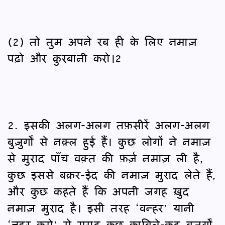
(2) तो तुम अपने रब ही के लिए नमाज़
पढ़ो और क़ुरबानी करो।2
2. इसकी अलग-अलग तफ़सीरें अलग-अलग
बुज़ुर्गों से नक़्ल हुई हैं। कुछ लोगों ने नमाज़
से मुराद पाँच वक़्त की फ़र्ज़ नमाज़ ली है,
कुछ इससे बक़र-ईद की नमाज़ मुराद लेते हैं,
और कुछ कहते हैं कि अपनी जगह ख़ुद
नमाज़ मुराद है। इसी तरह ‘वन्हर’ यानी
‘नह्‍र करो’ से मुराद कुछ क़ाबिले-क़द्र बुज़ुर्गों