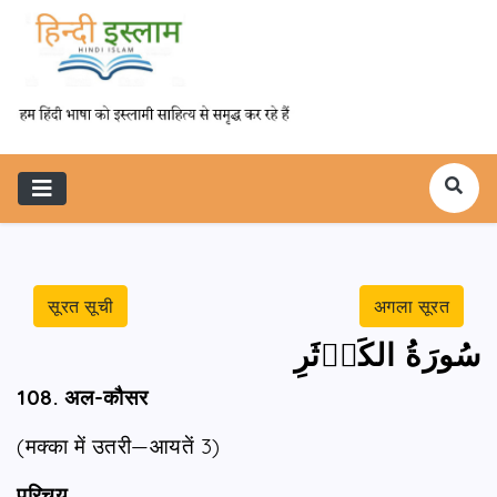
सूरत सूची
अगला सूरत
سُورَةُ الكَوۡثَرِ
108. अल-कौसर
(मक्का में उतरी—आयतें 3)
परिचय