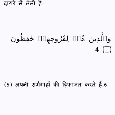
दायरे में लेती है।
وَٱلَّذِينَ هُمۡ لِفُرُوجِهِمۡ حَٰفِظُونَ
۝ 4
(5) अपनी शर्मगाहों की हिफ़ाजत करते हैं,6