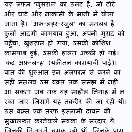
यह लफ़्ज़ 'ख़ुसरान' का उलट है, जो टोटे
और घाटे और नाकामी के मानी में बोला
जाता है। ‘अफ़-लहर-रजुल' का मतलब है
फ़ुलाँ आदमी कामयाब हुआ, अपनी मुराद को
पहुँचा, ख़ुशहाल हो गया, उसकी कोशिश
कामयाब हुई, उसकी हालत अच्छी हो गई।
'क़द अफ़-ल-ह' (यक़ीनन कामयाबी पाई)।
बात की शुरुआत इन अलफ़ाज़ से करने का
सही मतलब उस वक़्त तक समझ में नहीं
आ सकता जब तक वह माहौल निगाह में न
रखा जाए जिसमें यह तक़रीर की जा रही थी।
उस वक़्त एक तरफ़ इस्लामी दावत की
मुख़ालफ़त करनेवाले मक्का के सरदार थे,
जिनकी तिजारतें चमक रही थीं, जिनके पास