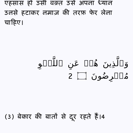
एहसास हो उसी वक़्त उसे अपना ध्यान
उनसे हटाकर नमाज़ की तरफ़ फेर लेना
चाहिए।
وَٱلَّذِينَ هُمۡ عَنِ ٱللَّغۡوِ
مُعۡرِضُونَ ۝ 2
(3) बेकार की बातों से दूर रहते हैं।4