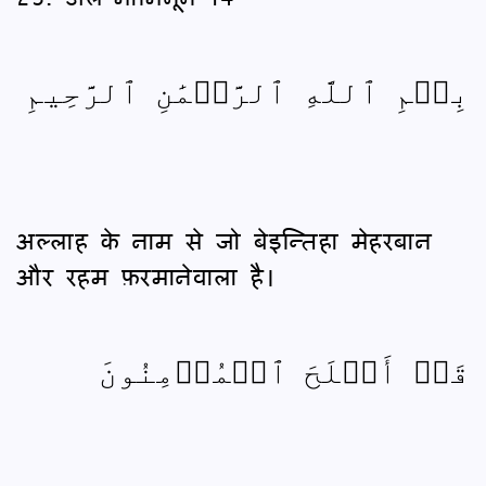
بِسۡمِ ٱللَّهِ ٱلرَّحۡمَٰنِ ٱلرَّحِيمِ
अल्लाह के नाम से जो बेइन्तिहा मेहरबान
और रहम फ़रमानेवाला है।
قَدۡ أَفۡلَحَ ٱلۡمُؤۡمِنُونَ