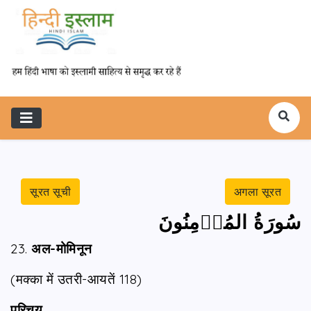
सूरत सूची
अगला सूरत
سُورَةُ المُؤۡمِنُونَ
23.
अल-मोमिनून
(मक्का में उतरी-आयतें 118)
परिचय