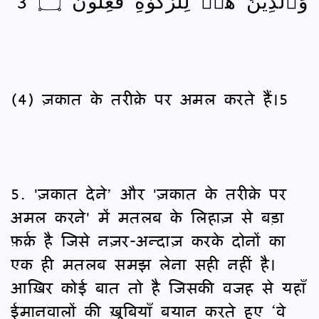
وَٱلَّذِينَ هُمۡ لِلزَّكَوٰةِ فَٰعِلُونَ ۝ 3
(4) ज़कात के तरीक़े पर अमल करते हैं।5
5. 'ज़कात देने’ और 'ज़कात के तरीक़े पर
अमल करने' में मतलब के लिहाज़ से बड़ा
फ़र्क़ है जिसे नज़र-अन्दाज़ करके दोनों का
एक ही मतलब समझ लेना सही नहीं है।
आख़िर कोई बात तो है जिसकी वजह से यहाँ
ईमानवालों की ख़ूबियाँ बयान करते हुए ‘वे