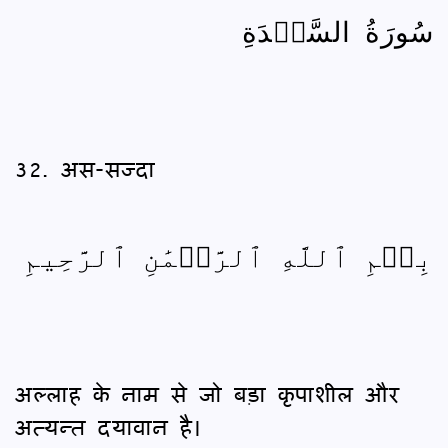
سُورَةُ السَّجۡدَةِ
32. अस-सज्दा
بِسۡمِ ٱللَّهِ ٱلرَّحۡمَٰنِ ٱلرَّحِيمِ
अल्लाह के नाम से जो बड़ा कृपाशील और
अत्यन्त दयावान है।