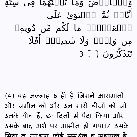
وَٱلۡأَرۡضَ وَمَا بَيۡنَهُمَا فِي سِتَّةِ
أَيَّامٖ ثُمَّ ٱسۡتَوَىٰ عَلَى
ٱلۡعَرۡشِۖ مَا لَكُم مِّن دُونِهِۦ
مِن وَلِيّٖ وَلَا شَفِيعٍۚ أَفَلَا
تَتَذَكَّرُونَ ۝ 3
(4) वह अल्लाह 6 ही है जिसने आसमानों
और ज़मीन को और उन सारी चीज़ों को जो
उनके बीच हैं, छः दिनों में पैदा किया और
उसके बाद अर्श पर आसीन हो गया।7 उसके
सिवा न तुम्हारा कोई समर्थक व सहायक है