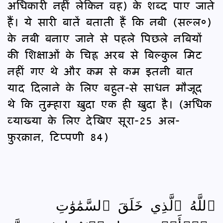
अधिकारी नहीं लेकिन वह) के शब्‍द पाए जाते
हैं। ये सारी बातें बताती हैं कि नबी (सल्‍ल०)
के नबी बनाए जाने से पहले पिछले नबियों
की शिक्षाओं के चिह्न अरब से बिल्‍कुल मिट
नहीं गए थे और कम से कम इतनी बात
याद दिलाने के लिए बहुत-से साधन मौजूद
थे कि तुम्हारा ख़ुदा एक ही ख़ुदा है। (अधिक
व्‍याख्‍या के लिए देखिए सूरा-25 अल-
फ़ुरक़ान, टिप्‍पणी 84)
ٱللَّهُ ٱلَّذِي خَلَقَ ٱلسَّمَٰوَٰتِ