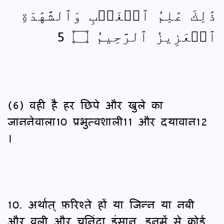
ذَٰلِكَ عَٰلِمُ ٱلۡغَيۡبِ وَٱلشَّهَٰدَةِ
ٱلۡعَزِيزُ ٱلرَّحِيمُ ۝ 5
(6) वही है हर छिपे और खुले का
जाननेवाला10 प्रभुत्वशाली11 और दयावान12
।
10. अर्थात् फ़रिश्ते हों या जिन्न या नबी
और वली और चुनिंदा इंसान, इनमें से कोई