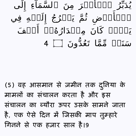
يُدَبِّرُ ٱلۡأَمۡرَ مِنَ ٱلسَّمَآءِ إِلَى
ٱلۡأَرۡضِ ثُمَّ يَعۡرُجُ إِلَيۡهِ فِي
يَوۡمٖ كَانَ مِقۡدَارُهُۥٓ أَلۡفَ
سَنَةٖ مِّمَّا تَعُدُّونَ ۝ 4
(5) वह आसमान से ज़मीन तक दुनिया के
मामलों का संचालन करता है और इस
संचालन का ब्यौरा ऊपर उसके सामने जाता
है, एक ऐसे दिन में जिसकी माप तुम्हारे
गिनने से एक हज़ार साल है।9