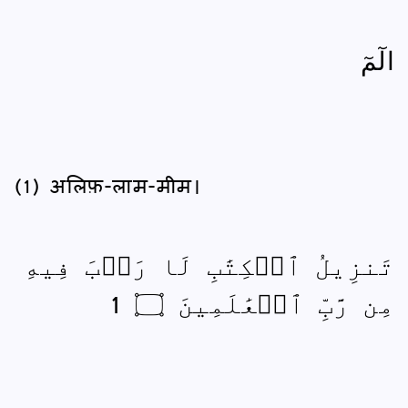
الٓمٓ
(1) अलिफ़-लाम-मीम।
تَنزِيلُ ٱلۡكِتَٰبِ لَا رَيۡبَ فِيهِ
مِن رَّبِّ ٱلۡعَٰلَمِينَ ۝ 1