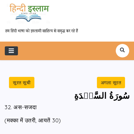
सूरत सूची
अगला सूरत
سُورَةُ السَّجۡدَةِ
32. अस-सजदा
(मक्का में उतरी, आयतें 30)