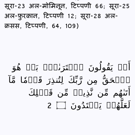
सूरा-23 अल-मोमिनून, टिप्पणी 66; सूरा-25
अल-फ़ुरक़ान, टिप्पणी 12; सूरा-28 अल-
क्रसस, टिप्पणी, 64, 109)
أَمۡ يَقُولُونَ ٱفۡتَرَىٰهُۚ بَلۡ هُوَ
ٱلۡحَقُّ مِن رَّبِّكَ لِتُنذِرَ قَوۡمٗا مَّآ
أَتَىٰهُم مِّن نَّذِيرٖ مِّن قَبۡلِكَ
لَعَلَّهُمۡ يَهۡتَدُونَ ۝ 2