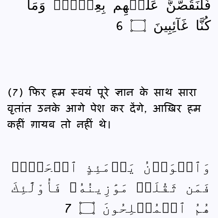
فَلَنَقُصَّنَّ عَلَيۡهِم بِعِلۡمٖۖ وَمَا
كُنَّا غَآئِبِينَ ۝ 6
(7) फिर हम स्वयं पूरे ज्ञान के साथ सारा
वृतांत उनके आगे पेश कर देंगे, आख़िर हम
कहीं ग़ायब तो नहीं थे।
وَٱلۡوَزۡنُ يَوۡمَئِذٍ ٱلۡحَقُّۚ
فَمَن ثَقُلَتۡ مَوَٰزِينُهُۥ فَأُوْلَٰٓئِكَ
هُمُ ٱلۡمُفۡلِحُونَ ۝ 7