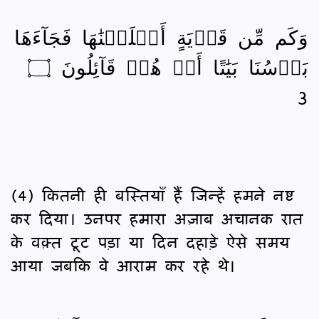
وَكَم مِّن قَرۡيَةٍ أَهۡلَكۡنَٰهَا فَجَآءَهَا
بَأۡسُنَا بَيَٰتًا أَوۡ هُمۡ قَآئِلُونَ ۝
3
(4) कितनी ही बस्तियाँ हैं जिन्हें हमने नष्ट
कर दिया। उनपर हमारा अज़ाब अचानक रात
के वक़्त टूट पड़ा या दिन दहाड़े ऐसे समय
आया जबकि वे आराम कर रहे थे।