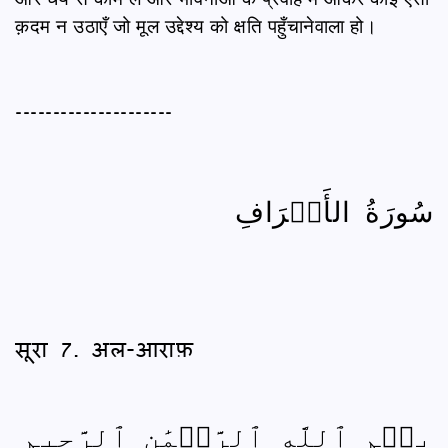
क़दम न उठाएँ जो मूल उद्देश्य को क्षति पहुँचानेवाला हो।
---------------------
سُورَةُ الأَعۡرَافِ
सूरा 7. अल-आराफ़
بِسۡمِ ٱللَّهِ ٱلرَّحۡمَٰنِ ٱلرَّحِيمِ