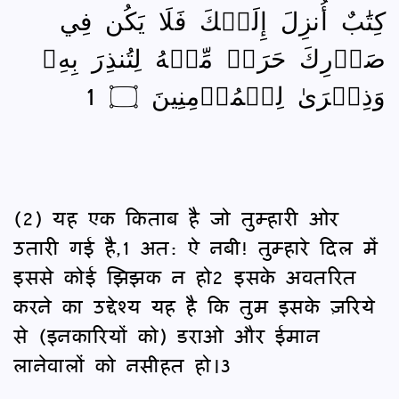
كِتَٰبٌ أُنزِلَ إِلَيۡكَ فَلَا يَكُن فِي
صَدۡرِكَ حَرَجٞ مِّنۡهُ لِتُنذِرَ بِهِۦ
وَذِكۡرَىٰ لِلۡمُؤۡمِنِينَ ۝ 1
(2) यह एक किताब है जो तुम्हारी ओर
उतारी गई है,1 अत: ऐ नबी! तुम्हारे दिल में
इससे कोई झिझक न हो2 इसके अवतरित
करने का उद्देश्य यह है कि तुम इसके ज़रिये
से (इनकारियों को) डराओ और ईमान
लानेवालों को नसीहत हो।3