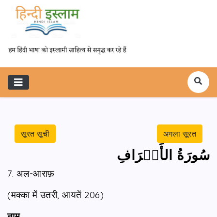
सूरत सूची
अगला सूरत
سُورَةُ الأَعۡرَافِ
7. अल-आराफ़
(मक्का में उतरी, आयतें 206)
नाम