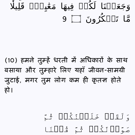
وَجَعَلۡنَا لَكُمۡ فِيهَا مَعَٰيِشَۗ قَلِيلٗا
مَّا تَشۡكُرُونَ ۝ 9
(10) हमने तुम्हें धरती में अधिकारों के साथ
बसाया और तुम्हारे लिए यहाँ जीवन-सामग्री
जुटाई, मगर तुम लोग कम ही कृतज्ञ होते
हो।
وَلَقَدۡ خَلَقۡنَٰكُمۡ ثُمَّ
صَوَّرۡنَٰكُمۡ ثُمَّ قُلۡنَا