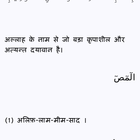
अल्लाह के नाम से जो बड़ा कृपाशील और
अत्यन्त दयावान है।
الٓمٓصٓ
(1) अलिफ़-लाम-मीम-साद ।