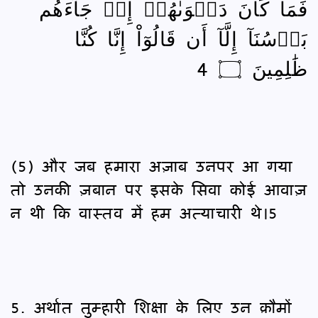
فَمَا كَانَ دَعۡوَىٰهُمۡ إِذۡ جَآءَهُم
بَأۡسُنَآ إِلَّآ أَن قَالُوٓاْ إِنَّا كُنَّا
ظَٰلِمِينَ ۝ 4
(5) और जब हमारा अज़ाब उनपर आ गया
तो उनकी ज़बान पर इसके सिवा कोई आवाज़
न थी कि वास्तव में हम अत्याचारी थे।5
5. अर्थात तुम्हारी शिक्षा के लिए उन क़ौमों