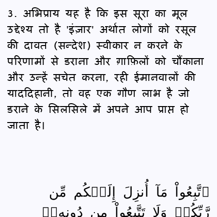
3. अभिप्राय यह है कि इस सूरा का मूल
उद्देश्य तो है 'इंज़ार' अर्थात लोगों को रसूल
की दावत (सन्देश) स्वीकार न करने के
परिणामों से डराना और ग़ाफ़िलों को चौंकाना
और उन्हें सचेत करना, रही ईमानवालों की
याददिहानी, तो वह एक गौण लाभ है जो
डराने के सिलसिले में अपने आप प्राप्त हो
जाता है।
ٱتَّبِعُواْ مَآ أُنزِلَ إِلَيۡكُم مِّن
رَّبِّكُمۡ وَلَا تَتَّبِعُواْ مِن دُونِهِۦٓ