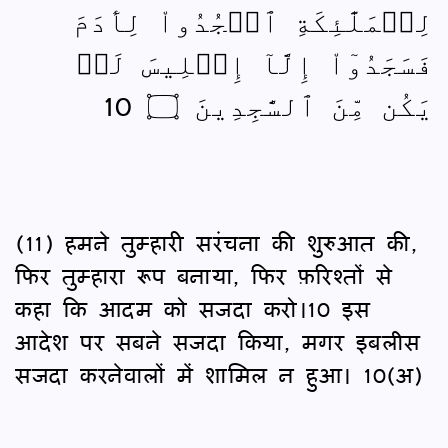
لِلۡمَلَٰٓئِكَةِ ٱسۡجُدُواْ لِأٓدَمَ
فَسَجَدُوٓاْ إِلَّآ إِبۡلِيسَ لَمۡ
يَكُن مِّنَ ٱلسَّٰجِدِينَ ۝ 10
(11) हमने तुम्हारी सरंचना की शुरुआत की,
फिर तुम्हारा रूप बनाया, फिर फ़रिश्तों से
कहा कि आदम को सजदा करो।10 इस
आदेश पर सबने सजदा किया, मगर इबलीस
सजदा करनेवालों में शामिल न हुआ। 10(अ)