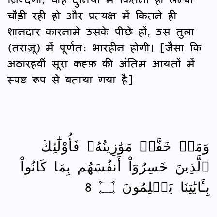
चौड़ी रही हो और प्रत्यक्ष में कितने ही
शानदार कारनामे उसके पीछे हों, उस तुला
(तराज़ू) में पूर्णत: भारहीन होगी। [जैसा कि
अठारहवीं सूरा कह्फ़ की अंतिम आयतों में
स्पष्ट रूप से बताया गया है]
وَمَنۡ خَفَّتۡ مَوَٰزِينُهُۥ فَأُوْلَٰٓئِكَ
ٱلَّذِينَ خَسِرُوٓاْ أَنفُسَهُم بِمَا كَانُواْ
بِـَٔايَٰتِنَا يَظۡلِمُونَ ۝ 8