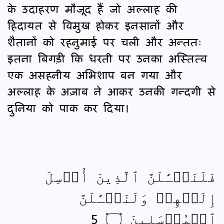
के उदाहरण मौजूद हैं जो अल्लाह की
हिदायत से विमुख होकर इनसानों और
शैतानों को रहनुमाई पर चली और अन्ततः
इतना बिगड़ी कि धरती पर उनका अस्तित्व
एक असहनीय अभिशाप बन गया और
अल्लाह के अज़ाब ने आकर उनकी गन्दगी से
दुनिया को पाक कर दिया।
فَلَنَسۡـَٔلَنَّ ٱلَّذِينَ أُرۡسِلَ
إِلَيۡهِمۡ وَلَنَسۡـَٔلَنَّ
ٱلۡمُرۡسَلِينَ ۝ 5