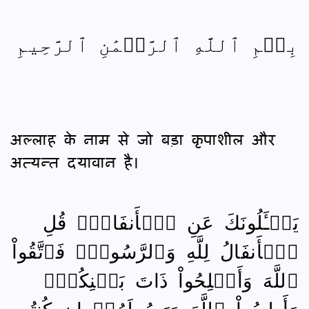
بِسۡمِ ٱللَّهِ ٱلرَّحۡمَٰنِ ٱلرَّحِيمِ
अल्लाह के नाम से जो बड़ा कृपाशील और
अत्यन्त दयावान है।
يَسۡـَٔلُونَكَ عَنِ ٱلۡأَنفَالِۖ قُلِ
ٱلۡأَنفَالُ لِلَّهِ وَٱلرَّسُولِۖ فَٱتَّقُواْ
ٱللَّهَ وَأَصۡلِحُواْ ذَاتَ بَيۡنِكُمۡۖ
وَأَطِيعُواْ ٱللَّهَ وَرَسُولَهُۥٓ إِن كُنتُم