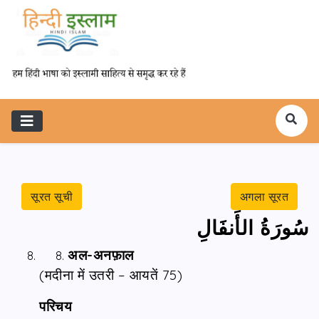
सूरत सूची
अगला सूरत
سُورَةُ الأَنفَالِ
अल-अनफ़ाल
(मदीना में उतरी – आयतें 75)
परिचय