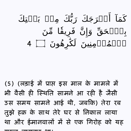
كَمَآ أَخۡرَجَكَ رَبُّكَ مِنۢ بَيۡتِكَ
بِٱلۡحَقِّ وَإِنَّ فَرِيقٗا مِّنَ
ٱلۡمُؤۡمِنِينَ لَكَٰرِهُونَ ۝ 4
(5) (लड़ाई में प्राप्त इस माल के मामले में
भी वैसी ही स्थिति सामने आ रही है जैसी
उस समय सामने आई थी, जबकि) तेरा रब
तुझे हक़ के साथ तेरे घर से निकाल लाया
था और ईमानवालों में से एक गिरोह को यह