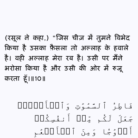
(रसूल ने कहा,) "जिस चीज़ में तुमने विभेद
किया है उसका फ़ैसला तो अल्लाह के हवाले
है। वही अल्लाह मेरा रब है। उसी पर मैंने
भरोसा किया है और उसी की ओर में रुजू
करता हूँ।॥10॥
فَاطِرُ ٱلسَّمَٰوَٰتِ وَٱلۡأَرۡضِۚ
جَعَلَ لَكُم مِّنۡ أَنفُسِكُمۡ
أَزۡوَٰجٗا وَمِنَ ٱلۡأَنۡعَٰمِ