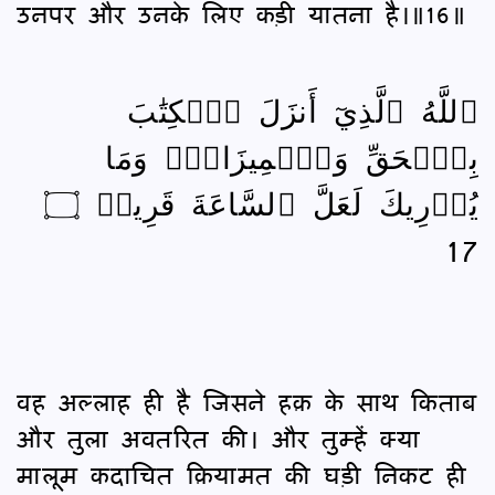
उनपर और उनके लिए कड़ी यातना है।॥16॥
ٱللَّهُ ٱلَّذِيٓ أَنزَلَ ٱلۡكِتَٰبَ
بِٱلۡحَقِّ وَٱلۡمِيزَانَۗ وَمَا
يُدۡرِيكَ لَعَلَّ ٱلسَّاعَةَ قَرِيبٞ ۝
17
वह अल्लाह ही है जिसने हक़ के साथ किताब
और तुला अवतरित की। और तुम्हें क्या
मालूम कदाचित क़ियामत की घड़ी निकट ही