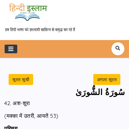
सूरत सूची
अगला सूरत
سُورَةُ الشُّورَىٰ
42. अश-शूरा
(मक्का में उतरी, आयतें 53)
परिचय