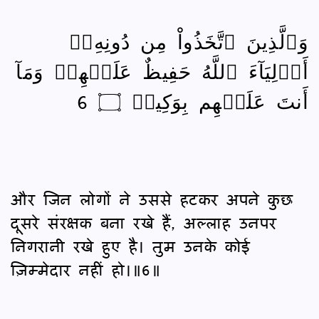
وَٱلَّذِينَ ٱتَّخَذُواْ مِن دُونِهِۦٓ
أَوۡلِيَآءَ ٱللَّهُ حَفِيظٌ عَلَيۡهِمۡ وَمَآ
أَنتَ عَلَيۡهِم بِوَكِيلٖ ۝ 6
और जिन लोगों ने उससे हटकर अपने कुछ
दूसरे संरक्षक बना रखे हैं, अल्लाह उनपर
निगरानी रखे हुए है। तुम उनके कोई
ज़िम्मेदार नहीं हो।॥6॥