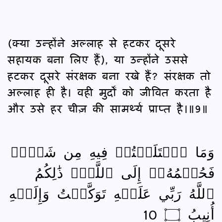
(क्या उन्होंने अल्लाह से हटकर दूसरे
सहायक बना लिए हैं), या उन्होंने उससे
हटकर दूसरे संरक्षक बना रखे हैं? संरक्षक तो
अल्लाह ही है। वही मुर्दों को जीवित करता है
और उसे हर चीज़ की सामर्थ्य प्राप्‍त है।॥9॥
وَمَا ٱخۡتَلَفۡتُمۡ فِيهِ مِن شَيۡءٖ
فَحُكۡمُهُۥٓ إِلَى ٱللَّهِۚ ذَٰلِكُمُ
ٱللَّهُ رَبِّي عَلَيۡهِ تَوَكَّلۡتُ وَإِلَيۡهِ
أُنِيبُ ۝ 10