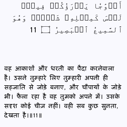
أَزۡوَٰجٗا يَذۡرَؤُكُمۡ فِيهِۚ
لَيۡسَ كَمِثۡلِهِۦ شَيۡءٞۖ وَهُوَ
ٱلسَّمِيعُ ٱلۡبَصِيرُ ۝ 11
वह आकाशों और धरती का पैदा करनेवाला
है। उसने तुम्हारे लिए तुम्हारी अपनी ही
सहजाति से जोड़े बनाए, और चौपायों के जोड़े
भी। फैला रहा है वह तुमको अपने में। उसके
सदृश कोई चीज़ नहीं। वही सब कुछ सुनता,
देखता है।॥11॥