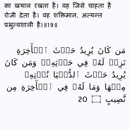
का ख़याल रखता है। वह जिसे चाहता है
रोज़ी देता है। वह शक्तिमान, अत्यन्त
प्रभुत्वशाली है।॥19॥
مَن كَانَ يُرِيدُ حَرۡثَ ٱلۡأٓخِرَةِ
نَزِدۡ لَهُۥ فِي حَرۡثِهِۦۖ وَمَن كَانَ
يُرِيدُ حَرۡثَ ٱلدُّنۡيَا نُؤۡتِهِۦ
مِنۡهَا وَمَا لَهُۥ فِي ٱلۡأٓخِرَةِ مِن
نَّصِيبٍ ۝ 20