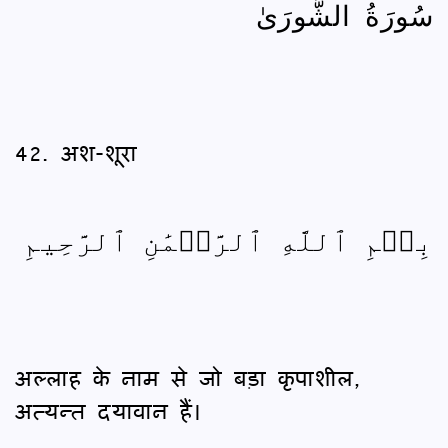
سُورَةُ الشُّورَىٰ
42. अश-शूरा
بِسۡمِ ٱللَّهِ ٱلرَّحۡمَٰنِ ٱلرَّحِيمِ
अल्लाह के नाम से जो बड़ा कृपाशील,
अत्यन्त दयावान हैं।