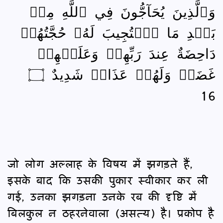
وَٱلَّذِينَ يُحَآجُّونَ فِي ٱللَّهِ مِنۢ
بَعۡدِ مَا ٱسۡتُجِيبَ لَهُۥ حُجَّتُهُمۡ
دَاحِضَةٌ عِندَ رَبِّهِمۡ وَعَلَيۡهِمۡ
غَضَبٞ وَلَهُمۡ عَذَابٞ شَدِيدٌ ۝
16
जो लोग अल्लाह के विषय में झगड़ते हैं,
इसके बाद कि उसकी पुकार स्वीकार कर ली
गई, उनका झगड़ना उनके रब की दृ‍ष्टि में
बिलकुल न ठहरनेवाला (असत्य) है। प्रकोप है