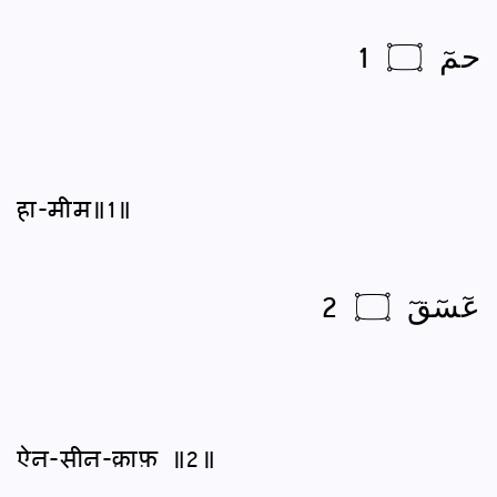
حمٓ ۝ 1
हा-मीम॥1॥
عٓسٓقٓ ۝ 2
ऐन-सीन-क़ाफ़ ॥2॥