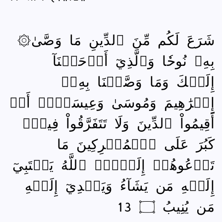
۞شَرَعَ لَكُم مِّنَ ٱلدِّينِ مَا وَصَّىٰ
بِهِۦ نُوحٗا وَٱلَّذِيٓ أَوۡحَيۡنَآ
إِلَيۡكَ وَمَا وَصَّيۡنَا بِهِۦٓ
إِبۡرَٰهِيمَ وَمُوسَىٰ وَعِيسَىٰٓۖ أَنۡ
أَقِيمُواْ ٱلدِّينَ وَلَا تَتَفَرَّقُواْ فِيهِۚ
كَبُرَ عَلَى ٱلۡمُشۡرِكِينَ مَا
تَدۡعُوهُمۡ إِلَيۡهِۚ ٱللَّهُ يَجۡتَبِيٓ
إِلَيۡهِ مَن يَشَآءُ وَيَهۡدِيٓ إِلَيۡهِ
مَن يُنِيبُ ۝ 13