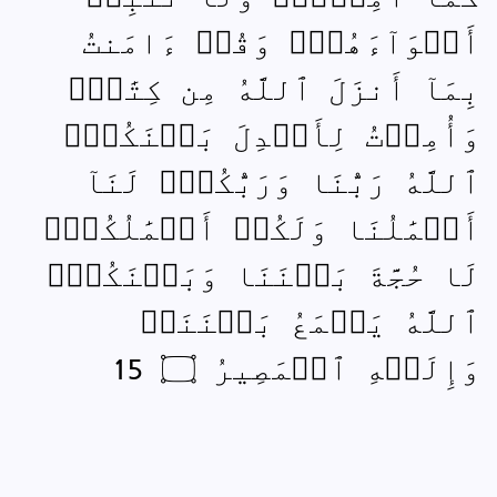
أَهۡوَآءَهُمۡۖ وَقُلۡ ءَامَنتُ
بِمَآ أَنزَلَ ٱللَّهُ مِن كِتَٰبٖۖ
وَأُمِرۡتُ لِأَعۡدِلَ بَيۡنَكُمُۖ
ٱللَّهُ رَبُّنَا وَرَبُّكُمۡۖ لَنَآ
أَعۡمَٰلُنَا وَلَكُمۡ أَعۡمَٰلُكُمۡۖ
لَا حُجَّةَ بَيۡنَنَا وَبَيۡنَكُمُۖ
ٱللَّهُ يَجۡمَعُ بَيۡنَنَاۖ
وَإِلَيۡهِ ٱلۡمَصِيرُ ۝ 15