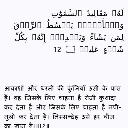
لَهُۥ مَقَالِيدُ ٱلسَّمَٰوَٰتِ
وَٱلۡأَرۡضِۖ يَبۡسُطُ ٱلرِّزۡقَ
لِمَن يَشَآءُ وَيَقۡدِرُۚ إِنَّهُۥ بِكُلِّ
شَيۡءٍ عَلِيمٞ ۝ 12
आकाशों और धरती की कुंजियाँ उसी के पास
हैं। वह जिसके लिए चाहता है रोज़ी कुशादा
कर देता है और जिसके लिए चाहता है नपी-
तुली कर देता है। निस्सन्‍देह उसे हर चीज़
का ज्ञान है।॥12॥