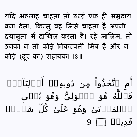
यदि अल्लाह चाहता तो उन्हें एक ही समुदाय
बना देता, किन्तु वह जिसे चाहता है अपनी
दयालुता में दाख़िल करता है। रहे ज़ालिम, तो
उनका न तो कोई निकटवर्ती मित्र है और न
कोई (दूर का) सहायक।॥8॥
أَمِ ٱتَّخَذُواْ مِن دُونِهِۦٓ أَوۡلِيَآءَۖ
فَٱللَّهُ هُوَ ٱلۡوَلِيُّ وَهُوَ يُحۡيِ
ٱلۡمَوۡتَىٰ وَهُوَ عَلَىٰ كُلِّ شَيۡءٖ
قَدِيرٞ ۝ 9