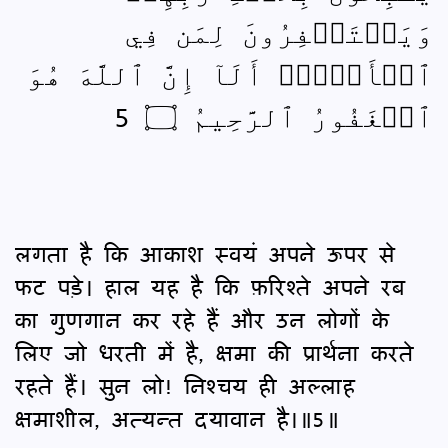
وَيَسۡتَغۡفِرُونَ لِمَن فِي
ٱلۡأَرۡضِۗ أَلَآ إِنَّ ٱللَّهَ هُوَ
ٱلۡغَفُورُ ٱلرَّحِيمُ ۝ 5
लगता है कि आकाश स्वयं अपने ऊपर से
फट पड़े। हाल यह है कि फ़रिश्ते अपने रब
का गुणगान कर रहे हैं और उन लोगों के
लिए जो धरती में है, क्षमा की प्रार्थना करते
रहते हैं। सुन लो! निश्‍चय ही अल्लाह
क्षमाशील, अत्यन्त दयावान है।॥5॥