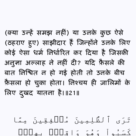
(क्या उन्हें समझ नहीं) या उनके कुछ ऐसे
(ठहराए हुए) साझीदार हैं जिन्होंने उनके लिए
कोई ऐसा धर्म निर्धारित कर दिया है जिसकी
अनुज्ञा अल्लाह ने नहीं दी? यदि फ़ैसले की
बात निश्चित न हो गई होती तो उनके बीच
फ़ैसला हो चुका होता। निश्‍चय ही ज़ालिमों के
लिए दुखद यातना है।॥21॥
تَرَى ٱلظَّٰلِمِينَ مُشۡفِقِينَ مِمَّا
كَسَبُواْ وَهُوَ وَاقِعُۢ بِهِمۡۗ