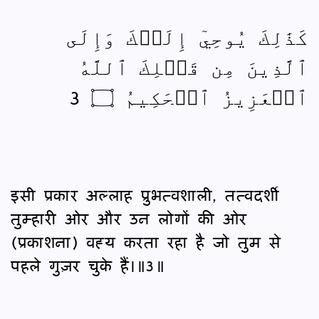
كَذَٰلِكَ يُوحِيٓ إِلَيۡكَ وَإِلَى
ٱلَّذِينَ مِن قَبۡلِكَ ٱللَّهُ
ٱلۡعَزِيزُ ٱلۡحَكِيمُ ۝ 3
इसी प्रकार अल्लाह प्रुभत्वशाली, तत्वदर्शी
तुम्हारी ओर और उन लोगों की ओर
(प्रकाशना) वह्‍य करता रहा है जो तुम से
पहले गुज़र चुके हैं।॥3॥