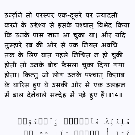
उन्होंने तो परस्पर एक-दूसरे पर ज़्यादती
करने के उद्देश्य से इसके पश्‍चात् विभेद किया
कि उनके पास ज्ञान आ चुका था। और यदि
तुम्हारे रब की ओर से एक नियत अवधि
तक के लिए बात पहले निश्चित न हो चुकी
होती तो उनके बीच फ़ैसला चुका दिया गया
होता। किन्तु जो लोग उनके पश्‍चात् किताब
के वारिस हुए वे उसकी ओर से एक उलझन
में डाल देनेवाले सन्देह में पड़े हुए हैं।॥14॥
فَلِذَٰلِكَ فَٱدۡعُۖ وَٱسۡتَقِمۡ
كَمَآ أُمِرۡتَۖ وَلَا تَتَّبِعۡ