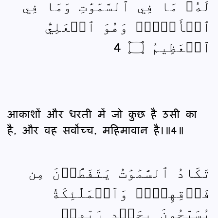
لَهُۥ مَا فِي ٱلسَّمَٰوَٰتِ وَمَا فِي
ٱلۡأَرۡضِۖ وَهُوَ ٱلۡعَلِيُّ
ٱلۡعَظِيمُ ۝ 4
आकाशों और धरती में जो कुछ है उसी का
है, और वह सर्वोच्‍च, महिमावान है।॥4॥
تَكَادُ ٱلسَّمَٰوَٰتُ يَتَفَطَّرۡنَ مِن
فَوۡقِهِنَّۚ وَٱلۡمَلَٰٓئِكَةُ
يُسَبِّحُونَ بِحَمۡدِ رَبِّهِمۡ