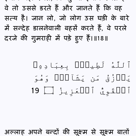
वे तो उससे डरते हैं और जानते हैं कि वह
सत्य है। जान लो, जो लोग उस घड़ी के बारे
में सन्देह डालनेवाली बहसें करते हैं, वे परले
दरजे की गुमराही में पड़े हुए हैं।॥18॥
ٱللَّهُ لَطِيفُۢ بِعِبَادِهِۦ
يَرۡزُقُ مَن يَشَآءُۖ وَهُوَ
ٱلۡقَوِيُّ ٱلۡعَزِيزُ ۝ 19
अल्लाह अपने बन्दों की सूक्ष्‍म से सूक्ष्‍म बातों