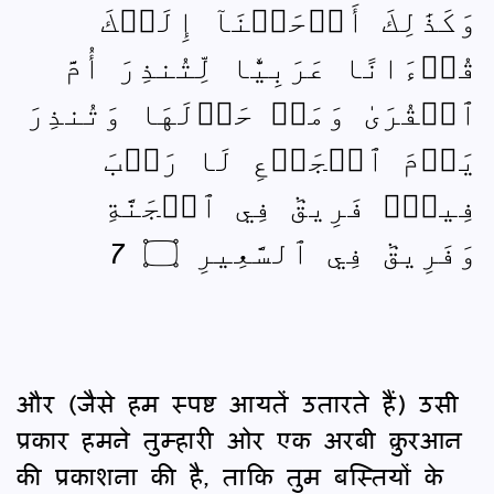
وَكَذَٰلِكَ أَوۡحَيۡنَآ إِلَيۡكَ
قُرۡءَانًا عَرَبِيّٗا لِّتُنذِرَ أُمَّ
ٱلۡقُرَىٰ وَمَنۡ حَوۡلَهَا وَتُنذِرَ
يَوۡمَ ٱلۡجَمۡعِ لَا رَيۡبَ
فِيهِۚ فَرِيقٞ فِي ٱلۡجَنَّةِ
وَفَرِيقٞ فِي ٱلسَّعِيرِ ۝ 7
और (जैसे हम स्पष्ट आयतें उतारते हैं) उसी
प्रकार हमने तुम्हारी ओर एक अरबी क़ुरआन
की प्रकाशना की है, ताकि तुम बस्तियों के