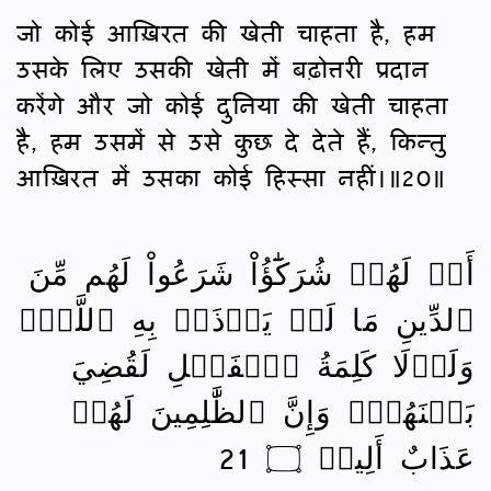
जो कोई आख़िरत की खेती चाहता है, हम
उसके लिए उसकी खेती में बढ़ोत्तरी प्रदान
करेंगे और जो कोई दुनिया की खेती चाहता
है, हम उसमें से उसे कुछ दे देते हैं, किन्तु
आख़िरत में उसका कोई हिस्सा नहीं।॥20॥
أَمۡ لَهُمۡ شُرَكَٰٓؤُاْ شَرَعُواْ لَهُم مِّنَ
ٱلدِّينِ مَا لَمۡ يَأۡذَنۢ بِهِ ٱللَّهُۚ
وَلَوۡلَا كَلِمَةُ ٱلۡفَصۡلِ لَقُضِيَ
بَيۡنَهُمۡۗ وَإِنَّ ٱلظَّٰلِمِينَ لَهُمۡ
عَذَابٌ أَلِيمٞ ۝ 21