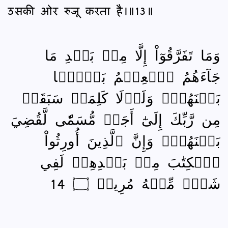
उसकी ओर रुजू करता है।॥13॥
وَمَا تَفَرَّقُوٓاْ إِلَّا مِنۢ بَعۡدِ مَا
جَآءَهُمُ ٱلۡعِلۡمُ بَغۡيَۢا
بَيۡنَهُمۡۚ وَلَوۡلَا كَلِمَةٞ سَبَقَتۡ
مِن رَّبِّكَ إِلَىٰٓ أَجَلٖ مُّسَمّٗى لَّقُضِيَ
بَيۡنَهُمۡۚ وَإِنَّ ٱلَّذِينَ أُورِثُواْ
ٱلۡكِتَٰبَ مِنۢ بَعۡدِهِمۡ لَفِي
شَكّٖ مِّنۡهُ مُرِيبٖ ۝ 14