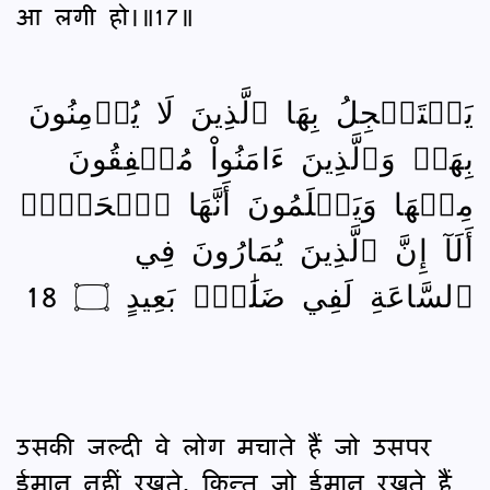
आ लगी हो।॥17॥
يَسۡتَعۡجِلُ بِهَا ٱلَّذِينَ لَا يُؤۡمِنُونَ
بِهَاۖ وَٱلَّذِينَ ءَامَنُواْ مُشۡفِقُونَ
مِنۡهَا وَيَعۡلَمُونَ أَنَّهَا ٱلۡحَقُّۗ
أَلَآ إِنَّ ٱلَّذِينَ يُمَارُونَ فِي
ٱلسَّاعَةِ لَفِي ضَلَٰلِۭ بَعِيدٍ ۝ 18
उसकी जल्दी वे लोग मचाते हैं जो उसपर
ईमान नहीं रखते, किन्तु जो ईमान रखते हैं