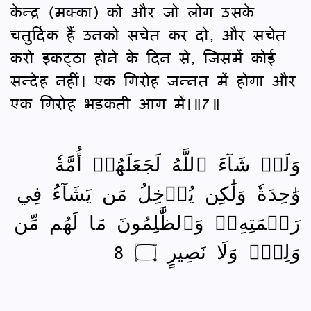
केन्द्र (मक्‍का) को और जो लोग उसके
चतुर्दिक हैं उनको सचेत कर दो, और सचेत
करो इकट्ठा होने के दिन से, जिसमें कोई
सन्देह नहीं। एक गिरोह जन्‍नत में होगा और
एक गिरोह भड़कती आग में।॥7॥
وَلَوۡ شَآءَ ٱللَّهُ لَجَعَلَهُمۡ أُمَّةٗ
وَٰحِدَةٗ وَلَٰكِن يُدۡخِلُ مَن يَشَآءُ فِي
رَحۡمَتِهِۦۚ وَٱلظَّٰلِمُونَ مَا لَهُم مِّن
وَلِيّٖ وَلَا نَصِيرٍ ۝ 8