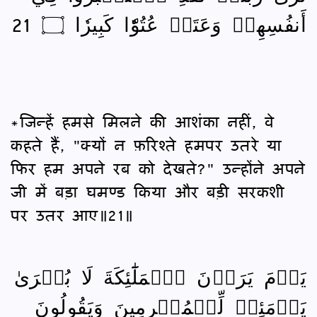
أَنفُسِهِمۡ وَعَتَوۡ عُتُوّٗا كَبِيرٗا ۝ 21
*जिन्हें हमसे मिलने की आशंका नहीं, वे
कहते हैं, "क्यों न फ़रिश्ते हमपर उतरे या
फिर हम अपने रब को देखते?" उन्होंने अपने
जी में बड़ा घमण्‍ड किया और बड़ी सरकशी
पर उतर आए॥21॥
يَوۡمَ يَرَوۡنَ ٱلۡمَلَٰٓئِكَةَ لَا بُشۡرَىٰ
يَوۡمَئِذٖ لِّلۡمُجۡرِمِينَ وَيَقُولُونَ