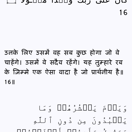
16
उनके लिए उसमें वह सब कुछ होगा जो वे
चाहेंगे। उसमें वे सदैव रहेंगे। यह तुम्हारे रब
के ज़िम्मे एक ऐसा वादा है जो प्रार्थनीय है॥
16॥
وَيَوۡمَ يَحۡشُرُهُمۡ وَمَا
يَعۡبُدُونَ مِن دُونِ ٱللَّهِ
فَيَقُولُ ءَأَنتُمۡ أَضۡلَلۡتُمۡ