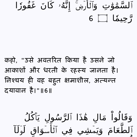
ٱلسَّمَٰوَٰتِ وَٱلۡأَرۡضِۚ إِنَّهُۥ كَانَ غَفُورٗا
رَّحِيمٗا ۝ 6
कहो, "उसे अवतरित किया है उसने जो
आकाशों और धरती के रहस्य जानता है।
निश्‍चय ही वह बहुत क्षमाशील, अत्यन्त
दयावान है।"॥6॥
وَقَالُواْ مَالِ هَٰذَا ٱلرَّسُولِ يَأۡكُلُ
ٱلطَّعَامَ وَيَمۡشِي فِي ٱلۡأَسۡوَاقِ لَوۡلَآ