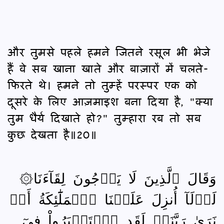
और तुमसे पहले हमने जितने रसूल भी भेजे
हैं वे सब खाना खाते और बाज़ारों में चलते-
फिरते थे। हमने तो तुम्हें परस्पर एक को
दूसरे के लिए आज़माइश बना दिया है, "क्या
तुम धैर्य दिखाते हो?" तुम्हारा रब तो सब
कुछ देखता है॥20॥
۞وَقَالَ ٱلَّذِينَ لَا يَرۡجُونَ لِقَآءَنَا
لَوۡلَآ أُنزِلَ عَلَيۡنَا ٱلۡمَلَٰٓئِكَةُ أَوۡ
نَرَىٰ رَبَّنَاۗ لَقَدِ ٱسۡتَكۡبَرُواْ فِيٓ