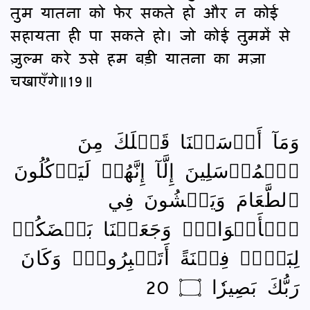
तुम यातना को फेर सकते हो और न कोई
सहायता ही पा सकते हो। जो कोई तुममें से
ज़ुल्म करे उसे हम बड़ी यातना का मज़ा
चखाएँगे॥19॥
وَمَآ أَرۡسَلۡنَا قَبۡلَكَ مِنَ
ٱلۡمُرۡسَلِينَ إِلَّآ إِنَّهُمۡ لَيَأۡكُلُونَ
ٱلطَّعَامَ وَيَمۡشُونَ فِي
ٱلۡأَسۡوَاقِۗ وَجَعَلۡنَا بَعۡضَكُمۡ
لِبَعۡضٖ فِتۡنَةً أَتَصۡبِرُونَۗ وَكَانَ
رَبُّكَ بَصِيرٗا ۝ 20