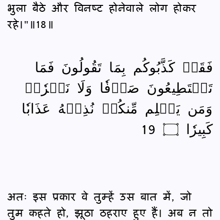
भुला बैठे और विनष्‍ट होनेवाले लोग होकर
रहे।"॥18॥
فَقَدۡ كَذَّبُوكُم بِمَا تَقُولُونَ فَمَا
تَسۡتَطِيعُونَ صَرۡفٗا وَلَا نَصۡرٗاۚ
وَمَن يَظۡلِم مِّنكُمۡ نُذِقۡهُ عَذَابٗا
كَبِيرٗا ۝ 19
अतः इस प्रकार वे तुम्हें उस बात में, जो
तुम कहते हो, झूठा ठहराए हुए हैं। अब न तो