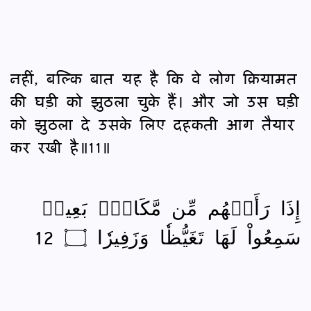
नहीं, बल्कि बात यह है कि वे लोग क़ियामत
की घड़ी को झुठला चुके हैं। और जो उस घड़ी
को झुठला दे उसके लिए दहकती आग तैयार
कर रखी है॥11॥
إِذَا رَأَتۡهُم مِّن مَّكَانِۭ بَعِيدٖ
سَمِعُواْ لَهَا تَغَيُّظٗا وَزَفِيرٗا ۝ 12