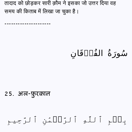
तादाद को छोड़कर सारी क़ौम ने इसका जो उत्तर दिया वह
समय की किताब में लिखा जा चुका है।
---------------------
سُورَةُ الفُرۡقَانِ
25. अल-फ़ुरक़ान
بِسۡمِ ٱللَّهِ ٱلرَّحۡمَٰنِ ٱلرَّحِيمِ