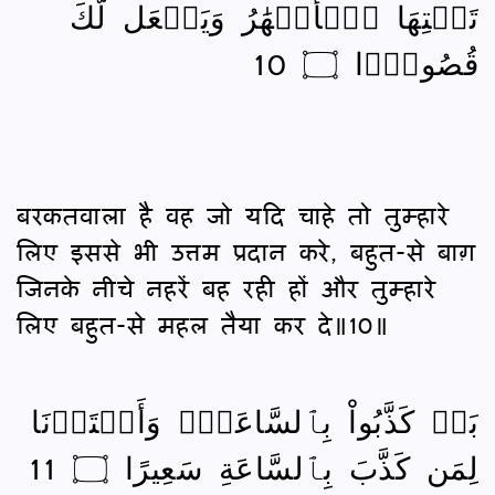
تَحۡتِهَا ٱلۡأَنۡهَٰرُ وَيَجۡعَل لَّكَ
قُصُورَۢا ۝ 10
बरकतवाला है वह जो यदि चाहे तो तुम्हारे
लिए इससे भी उत्तम प्रदान करे, बहुत-से बाग़
जिनके नीचे नहरें बह रही हों और तुम्हारे
लिए बहुत-से महल तैया कर दे॥10॥
بَلۡ كَذَّبُواْ بِٱلسَّاعَةِۖ وَأَعۡتَدۡنَا
لِمَن كَذَّبَ بِٱلسَّاعَةِ سَعِيرًا ۝ 11