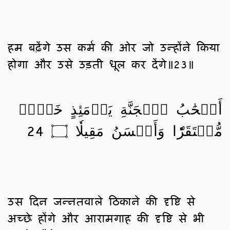
हम बढ़ेंगे उस कर्म की ओर जो उन्होंने किया
होगा और उसे उड़ती धूल कर देंगे॥23॥
أَصۡحَٰبُ ٱلۡجَنَّةِ يَوۡمَئِذٍ خَيۡرٞ
مُّسۡتَقَرّٗا وَأَحۡسَنُ مَقِيلٗا ۝ 24
उस दिन जन्‍नतवाले ठिकाने की दृष्टि से
अच्छे होंगे और आरामगाह की दृष्टि से भी