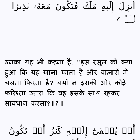
أُنزِلَ إِلَيۡهِ مَلَكٞ فَيَكُونَ مَعَهُۥ نَذِيرًا
۝ 7
उनका यह भी कहना है, "इस रसूल को क्या
हुआ कि यह खाना खाता है और बाज़ारों में
चलता-फिरता है? क्यों न इसकी ओर कोई
फ़रिश्ता उतरा कि वह इसके साथ रहकर
सावधान करता?॥7॥
أَوۡ يُلۡقَىٰٓ إِلَيۡهِ كَنزٌ أَوۡ تَكُونُ