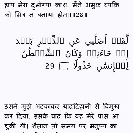
हाय मेरा दुर्भाग्य! काश, मैंने अमुक व्यक्ति
को मित्र न बनाया होता!॥28॥
لَّقَدۡ أَضَلَّنِي عَنِ ٱلذِّكۡرِ بَعۡدَ
إِذۡ جَآءَنِيۗ وَكَانَ ٱلشَّيۡطَٰنُ
لِلۡإِنسَٰنِ خَذُولٗا ۝ 29
उसने मुझे भटकाकर याददिहानी से विमुख
कर दिया, इसके बाद कि वह मेरे पास आ
चुकी थी। शैतान तो समय पर मनुष्य का