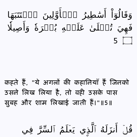
وَقَالُوٓاْ أَسَٰطِيرُ ٱلۡأَوَّلِينَ ٱكۡتَتَبَهَا
فَهِيَ تُمۡلَىٰ عَلَيۡهِ بُكۡرَةٗ وَأَصِيلٗا
۝ 5
कहते हैं, "ये अगलों की कहानियाँ हैं जिनको
उसने लिख लिया है, तो वही उसके पास
सुबह और शाम लिखाई जाती हैं।"॥5॥
قُلۡ أَنزَلَهُ ٱلَّذِي يَعۡلَمُ ٱلسِّرَّ فِي