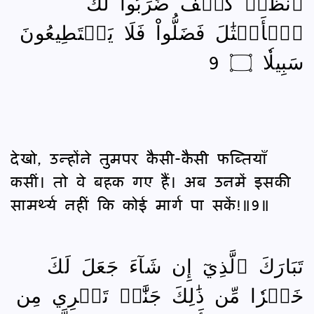
ٱنظُرۡ كَيۡفَ ضَرَبُواْ لَكَ
ٱلۡأَمۡثَٰلَ فَضَلُّواْ فَلَا يَسۡتَطِيعُونَ
سَبِيلٗا ۝ 9
देखो, उन्होंने तुमपर कैसी-कैसी फब्तियाँ
कसीं। तो वे बहक गए हैं। अब उनमें इसकी
सामर्थ्य नहीं कि कोई मार्ग पा सकें!॥9॥
تَبَارَكَ ٱلَّذِيٓ إِن شَآءَ جَعَلَ لَكَ
خَيۡرٗا مِّن ذَٰلِكَ جَنَّٰتٖ تَجۡرِي مِن