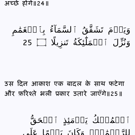
अच्छे होंगे॥24॥
وَيَوۡمَ تَشَقَّقُ ٱلسَّمَآءُ بِٱلۡغَمَٰمِ
وَنُزِّلَ ٱلۡمَلَٰٓئِكَةُ تَنزِيلًا ۝ 25
उस दिन आकाश एक बादल के साथ फटेगा
और फ़रिश्ते भली प्रकार उतारे जाएँगे॥25॥
ٱلۡمُلۡكُ يَوۡمَئِذٍ ٱلۡحَقُّ
لِلرَّحۡمَٰنِۚ وَكَانَ يَوۡمًا عَلَى