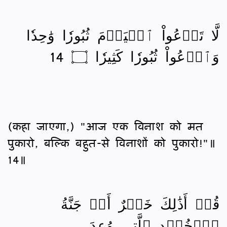
لَّا تَدۡعُواْ ٱلۡيَوۡمَ ثُبُورٗا وَٰحِدٗا
وَٱدۡعُواْ ثُبُورٗا كَثِيرٗا ۝ 14
(कहा जाएगा,) "आज एक विनाश को मत
पुकारो, बल्कि बहुत-से विनाशों को पुकारो!"॥
14॥
قُلۡ أَذَٰلِكَ خَيۡرٌ أَمۡ جَنَّةُ
ٱلۡخُلۡدِ ٱلَّتِي وُعِدَ