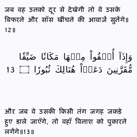
जब वह उनको दूर से देखेगी तो वे उसके
बिफरने और साँस खींचने की आवाज़ें सुनेंगे॥
12॥
وَإِذَآ أُلۡقُواْ مِنۡهَا مَكَانٗا ضَيِّقٗا
مُّقَرَّنِينَ دَعَوۡاْ هُنَالِكَ ثُبُورٗا ۝ 13
और जब वे उसकी किसी तंग जगह जकड़े
हुए डाले जाएँगे, तो वहाँ विनाश को पुकारने
लगेंगे॥13॥