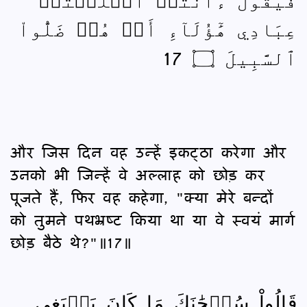
عِبَادِي هَٰٓؤُلَآءِ أَمۡ هُمۡ ضَلُّواْ
ٱلسَّبِيلَ ۝ 17
और जिस दिन वह उन्हें इकट्ठा करेगा और
उनको भी जिन्हें वे अल्लाह को छोड़ कर
पूजते हैं, फिर वह कहेगा, "क्या मेरे बन्दों
को तुमने पथभ्रष्‍ट किया था या वे स्वयं मार्ग
छोड़ बैठे थे?"॥17॥
قَالُواْ سُبۡحَٰنَكَ مَا كَانَ يَنۢبَغِي