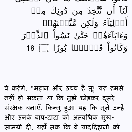
لَنَآ أَن نَّتَّخِذَ مِن دُونِكَ مِنۡ
أَوۡلِيَآءَ وَلَٰكِن مَّتَّعۡتَهُمۡ
وَءَابَآءَهُمۡ حَتَّىٰ نَسُواْ ٱلذِّكۡرَ
وَكَانُواْ قَوۡمَۢا بُورٗا ۝ 18
वे कहेंगे, "महान और उच्च है तू! यह हमसे
नहीं हो सकता था कि तुझे छोड़कर दूसरे
संरक्षक बनाएँ, किन्तु हुआ यह कि तूने उन्हें
और उनके बाप-दादा को अत्यधिक सुख-
सामग्री दी, यहाँ तक कि वे याददिहानी को