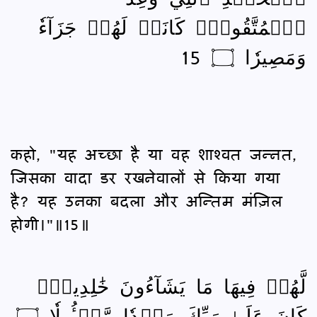
ٱلۡمُتَّقُونَۚ كَانَتۡ لَهُمۡ جَزَآءٗ
وَمَصِيرٗا ۝ 15
कहो, "यह अच्छा है या वह शाश्‍वत जन्‍नत,
जिसका वादा डर रखनेवालों से किया गया
है? यह उनका बदला और अन्तिम मंज़िल
होगी।"॥15॥
لَّهُمۡ فِيهَا مَا يَشَآءُونَ خَٰلِدِينَۚ
كَانَ عَلَىٰ رَبِّكَ وَعۡدٗا مَّسۡـُٔولٗا ۝