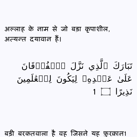
अल्लाह के नाम से जो बड़ा कृपाशील,
अत्यन्त दयावान हैं।
تَبَارَكَ ٱلَّذِي نَزَّلَ ٱلۡفُرۡقَانَ
عَلَىٰ عَبۡدِهِۦ لِيَكُونَ لِلۡعَٰلَمِينَ
نَذِيرًا ۝ 1
बड़ी बरकतवाला है वह जिसने यह फ़ुरक़ान1