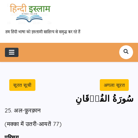
सूरत सूची
अगला सूरत
سُورَةُ الفُرۡقَانِ
25. अल-फ़ुरक़ान
(मक्का में उतरी-आयतें 77)
परिचय