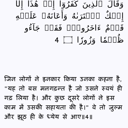
وَقَالَ ٱلَّذِينَ كَفَرُوٓاْ إِنۡ هَٰذَآ إِلَّآ
إِفۡكٌ ٱفۡتَرَىٰهُ وَأَعَانَهُۥ عَلَيۡهِ
قَوۡمٌ ءَاخَرُونَۖ فَقَدۡ جَآءُو
ظُلۡمٗا وَزُورٗا ۝ 4
जिन लोगों ने इनकार किया उनका कहना है,
"यह तो बस मनगढ़न्‍त है जो उसने स्वयं ही
गढ़ लिया है। और कुछ दूसरे लोगों ने इस
काम में उसकी सहायता की है।" वे तो ज़ुल्म
और झूठ ही के ध्येय से आए॥4॥