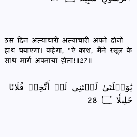
उस दिन अत्याचारी अत्याचारी अपने दोनों
हाथ चबाएगा। कहेगा, "ऐ काश, मैंने रसूल के
साथ मार्ग अपनाया होता!॥27॥
يَٰوَيۡلَتَىٰ لَيۡتَنِي لَمۡ أَتَّخِذۡ فُلَانًا
خَلِيلٗا ۝ 28