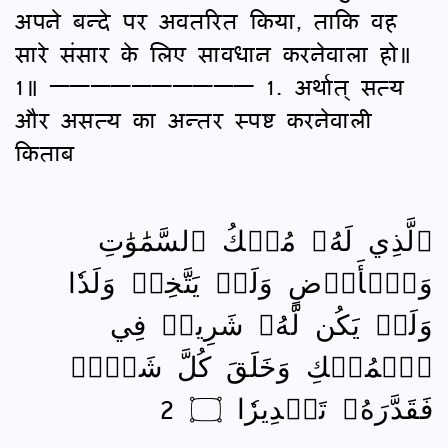
अपने बन्दे पर अवतरित किया, ताकि वह
सारे संसार के लिए सावधान करनेवाला हो॥
1॥ —————————— 1. अर्थात् सत्य
और असत्य का अन्तर स्पष्ट करनेवाली
किताब
ٱلَّذِي لَهُۥ مُلۡكُ ٱلسَّمَٰوَٰتِ
وَٱلۡأَرۡضِ وَلَمۡ يَتَّخِذۡ وَلَدٗا
وَلَمۡ يَكُن لَّهُۥ شَرِيكٞ فِي
ٱلۡمُلۡكِ وَخَلَقَ كُلَّ شَيۡءٖ
فَقَدَّرَهُۥ تَقۡدِيرٗا ۝ 2