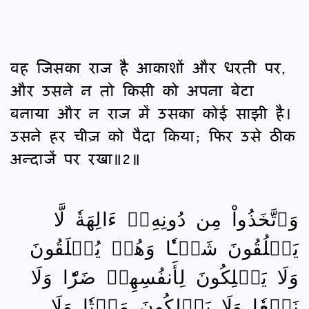
वह जिसका राज है आकाशों और धरती पर,
और उसने न तो किसी को अपना बेटा
बनाया और न राज में उसका कोई साझी है।
उसने हर चीज़ को पैदा किया; फिर उसे ठीक
अन्दाजें पर रखा॥2॥
وَٱتَّخَذُواْ مِن دُونِهِۦٓ ءَالِهَةٗ لَّا
يَخۡلُقُونَ شَيۡـٔٗا وَهُمۡ يُخۡلَقُونَ
وَلَا يَمۡلِكُونَ لِأَنفُسِهِمۡ ضَرّٗا وَلَا
نَفۡعٗا وَلَا يَمۡلِكُونَ مَوۡتٗا وَلَا