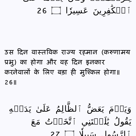
ٱلۡكَٰفِرِينَ عَسِيرٗا ۝ 26
उस दिन वास्तविक राज्य रहमान (करुणामय
प्रभु) का होगा और वह दिन इनकार
करनेवालों के लिए बड़ा ही मुश्किल होगा॥
26॥
وَيَوۡمَ يَعَضُّ ٱلظَّالِمُ عَلَىٰ يَدَيۡهِ
يَقُولُ يَٰلَيۡتَنِي ٱتَّخَذۡتُ مَعَ
ٱلرَّسُولِ سَبِيلٗا ۝ 27