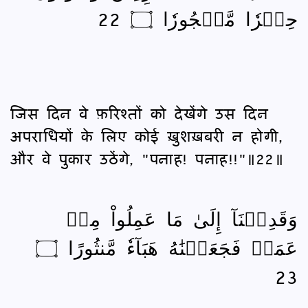
حِجۡرٗا مَّحۡجُورٗا ۝ 22
जिस दिन वे फ़रिश्तों को देखेंगे उस दिन
अपराधियों के लिए कोई ख़ुशख़बरी न होगी,
और वे पुकार उठेंगे, "पनाह! पनाह!!"॥22॥
وَقَدِمۡنَآ إِلَىٰ مَا عَمِلُواْ مِنۡ
عَمَلٖ فَجَعَلۡنَٰهُ هَبَآءٗ مَّنثُورًا ۝
23