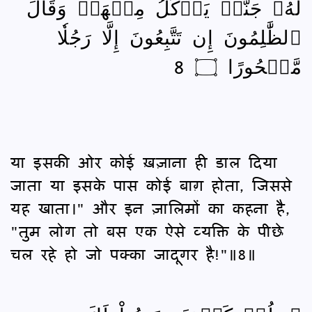
لَهُۥ جَنَّةٞ يَأۡكُلُ مِنۡهَاۚ وَقَالَ
ٱلظَّٰلِمُونَ إِن تَتَّبِعُونَ إِلَّا رَجُلٗا
مَّسۡحُورًا ۝ 8
या इसकी ओर कोई ख़ज़ाना ही डाल दिया
जाता या इसके पास कोई बाग़ होता, जिससे
यह खाता।" और इन ज़ालिमों का कहना है,
"तुम लोग तो बस एक ऐसे व्यक्ति के पीछे
चल रहे हो जो पक्‍का जादूगर है!"॥8॥