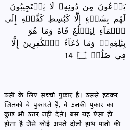
يَدۡعُونَ مِن دُونِهِۦ لَا يَسۡتَجِيبُونَ
لَهُم بِشَيۡءٍ إِلَّا كَبَٰسِطِ كَفَّيۡهِ إِلَى
ٱلۡمَآءِ لِيَبۡلُغَ فَاهُ وَمَا هُوَ
بِبَٰلِغِهِۦۚ وَمَا دُعَآءُ ٱلۡكَٰفِرِينَ إِلَّا
فِي ضَلَٰلٖ ۝ 14
उसी के लिए सच्ची पुकार है। उससे हटकर
जिनको वे पुकारते हैं, वे उनकी पुकार का
कुछ भी उत्तर नहीं देते। बस यह ऐसा ही
होता है जैसे कोई अपने दोनों हाथ पानी की