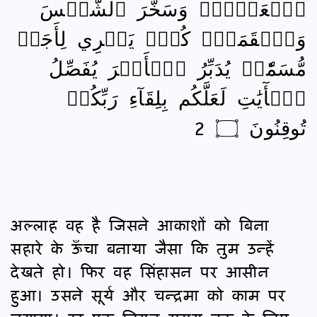
ٱلۡعَرۡشِۖ وَسَخَّرَ ٱلشَّمۡسَ
وَٱلۡقَمَرَۖ كُلّٞ يَجۡرِي لِأَجَلٖ
مُّسَمّٗىۚ يُدَبِّرُ ٱلۡأَمۡرَ يُفَصِّلُ
ٱلۡأٓيَٰتِ لَعَلَّكُم بِلِقَآءِ رَبِّكُمۡ
تُوقِنُونَ ۝ 2
अल्लाह वह है जिसने आकाशों को बिना
सहारे के ऊँचा बनाया जैसा कि तुम उन्हें
देखते हो। फिर वह सिंहासन पर आसीन
हुआ। उसने सूर्य और चन्द्रमा को काम पर