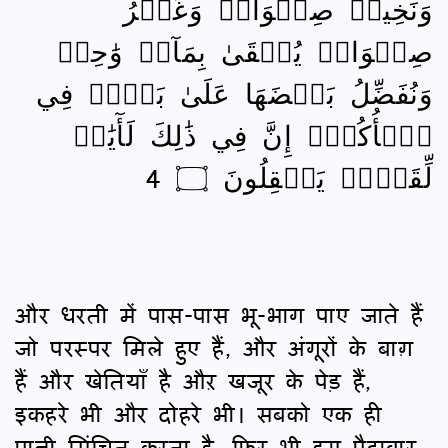
وَنَخِيلٞ صِنۡوَانٞ وَغَيۡرُ
صِنۡوَانٖ يُسۡقَىٰ بِمَآءٖ وَٰحِدٖ
وَنُفَضِّلُ بَعۡضَهَا عَلَىٰ بَعۡضٖ فِي
ٱلۡأُكُلِۚ إِنَّ فِي ذَٰلِكَ لَأٓيَٰتٖ
لِّقَوۡمٖ يَعۡقِلُونَ ۝ 4
और धरती में पास-पास भू-भाग पाए जाते हैं
जो परस्पर मिले हुए हैं, और अंगूरों के बाग़
हैं और खेतियाँ है औऱ खजूर के पेड़ हैं,
इकहरे भी और दोहरे भी। सबको एक ही
पानी सिंचित करता है, फिर भी हम पैदावार