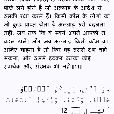
पीछे लगे होते हैं जो अल्लाह के आदेश से
उसकी रक्षा करते हैं। किसी क़ौम के लोगों को
जो कुछ प्राप्त़ होता है अल्लाह उसे बदलता
नहीं, जब तक कि वे स्वयं अपने आपको न
बदल डालें। और जब अल्लाह किसी क़ौम का
अनिष्ट चाहता है तो फिर वह उससे टल नहीं
सकता, और उससे हटकर उनका कोई
समर्थक और संरक्षक भी नहीं॥11॥
هُوَ ٱلَّذِي يُرِيكُمُ ٱلۡبَرۡقَ
خَوۡفٗا وَطَمَعٗا وَيُنشِئُ ٱلسَّحَابَ
ٱلثِّقَالَ ۝ 12