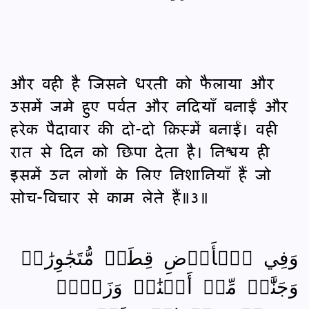
और वही है जिसने धरती को फैलाया और
उसमें जमे हुए पर्वत और नदियाँ बनाईं और
हरेक पैदावार की दो-दो क़िस्में बनाईं। वही
रात से दिन को छिपा देता है। निश्चय ही
इसमें उन लोगों के लिए निशानियाँ हैं जो
सोच-विचार से काम लेते हैं॥3॥
وَفِي ٱلۡأَرۡضِ قِطَعٞ مُّتَجَٰوِرَٰتٞ
وَجَنَّٰتٞ مِّنۡ أَعۡنَٰبٖ وَزَرۡعٞ