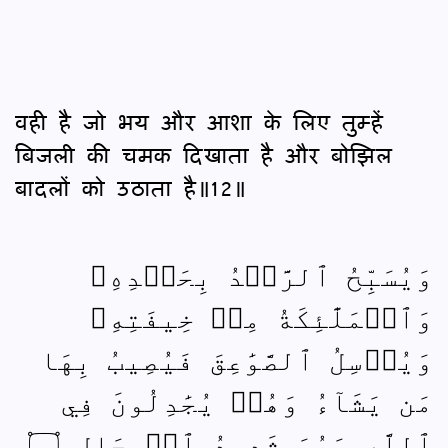
वही है जो भय और आशा के लिए तुम्हें
बिजली की चमक दिखाता है और बोझिल
बादलों को उठाता है॥12॥
وَيُسَبِّحُ ٱلرَّعۡدُ بِحَمۡدِهِۦ
وَٱلۡمَلَٰٓئِكَةُ مِنۡ خِيفَتِهِۦ
وَيُرۡسِلُ ٱلصَّوَٰعِقَ فَيُصِيبُ بِهَا
مَن يَشَآءُ وَهُمۡ يُجَٰدِلُونَ فِي
ٱللَّهِ وَهُوَ شَدِيدُ ٱلۡمِحَالِ ۝