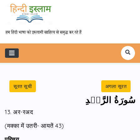
सूरत सूची
अगला सूरत
سُورَةُ الرَّعۡدِ
13. अर-रअद
(मक्का में उतरी- आयतें 43)
परिचय