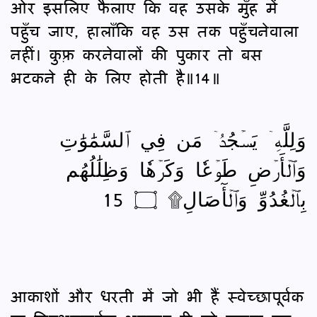
ओर इसलिए फैलाए कि वह उसके मुँह में
पहुँच जाए, हालाँकि वह उस तक पहुँचनेवाला
नहीं। कुफ़्र करनेवालों की पुकार तो बस
भटकने ही के लिए होती है॥14॥
وَلِلَّهِۤ يَسۡجُدُۤ مَن فِي ٱلسَّمَٰوَٰتِ
وَٱلۡأَرۡضِ طَوۡعٗا وَكَرۡهٗا وَظِلَٰلُهُم
بِٱلۡغُدُوِّ وَٱلۡأٓصَالِ۩ ۝ 15
आकाशों और धरती में जो भी हैं स्वेच्छापूर्वक