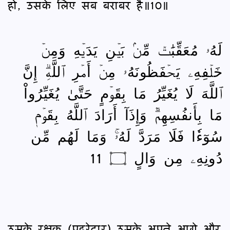
हो, उसके लिए सब बराबर है॥10॥
لَهُۥ مُعَقِّبَٰتٞ مِّنۢ بَيۡنِ يَدَيۡهِ وَمِنۡ
خَلۡفِهِۦ يَحۡفَظُونَهُۥ مِنۡ أَمۡرِ ٱللَّهِۗ إِنَّ
ٱللَّهَ لَا يُغَيِّرُ مَا بِقَوۡمٍ حَتَّىٰ يُغَيِّرُواْ
مَا بِأَنفُسِهِمۡۗ وَإِذَآ أَرَادَ ٱللَّهُ بِقَوۡمٖ
سُوٓءٗا فَلَا مَرَدَّ لَهُۥۚ وَمَا لَهُم مِّن
دُونِهِۦ مِن وَالٍ ۝ 11
उसके रक्षक (पहरेदार) उसके अपने आगे और