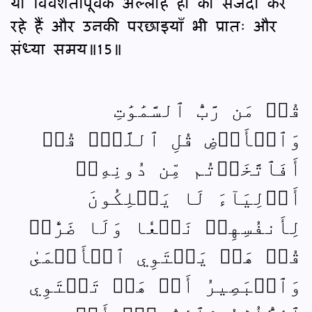
या विवशतापूर्वक अल्लाह ही को सजदा कर
रहे हैं और उनकी परछाइयाँ भी प्रातः और
संध्या समय॥15॥
قُلۡ مَن رَّبُّ ٱلسَّمَٰوَٰتِ
وَٱلۡأَرۡضِ قُلِ ٱللَّهُۚ قُلۡ
أَفَٱتَّخَذۡتُم مِّن دُونِهِۦٓ
أَوۡلِيَآءَ لَا يَمۡلِكُونَ
لِأَنفُسِهِمۡ نَفۡعٗا وَلَا ضَرّٗاۚ
قُلۡ هَلۡ يَسۡتَوِي ٱلۡأَعۡمَىٰ
وَٱلۡبَصِيرُ أَمۡ هَلۡ تَسۡتَوِي