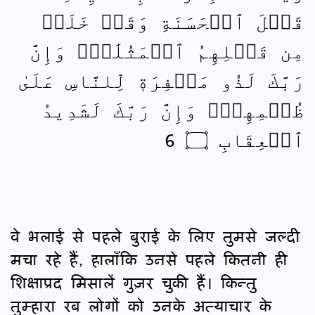
قَبۡلَ ٱلۡحَسَنَةِ وَقَدۡ خَلَتۡ
مِن قَبۡلِهِمُ ٱلۡمَثُلَٰتُۗ وَإِنَّ
رَبَّكَ لَذُو مَغۡفِرَةٖ لِّلنَّاسِ عَلَىٰ
ظُلۡمِهِمۡۖ وَإِنَّ رَبَّكَ لَشَدِيدُ
ٱلۡعِقَابِ ۝ 6
वे भलाई से पहले बुराई के लिए तुमसे जल्दी
मचा रहे हैं, हालाँकि उनसे पहले कितनी ही
शिक्षाप्रद मिसालें गुज़र चुकी हैं। किन्तु
तुम्हारा रब लोगों को उनके अत्याचार के