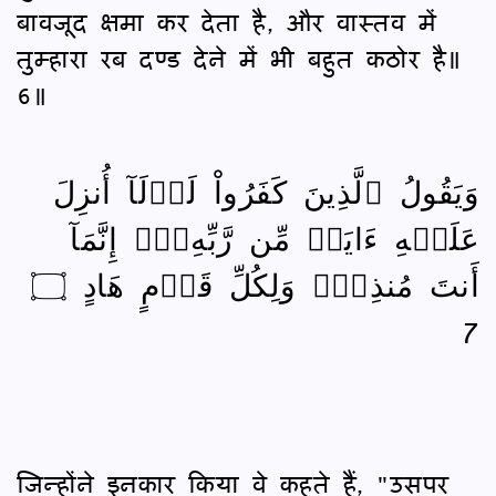
बावजूद क्षमा कर देता है, और वास्तव में
तुम्हारा रब दण्ड देने में भी बहुत कठोर है॥
6॥
وَيَقُولُ ٱلَّذِينَ كَفَرُواْ لَوۡلَآ أُنزِلَ
عَلَيۡهِ ءَايَةٞ مِّن رَّبِّهِۦٓۗ إِنَّمَآ
أَنتَ مُنذِرٞۖ وَلِكُلِّ قَوۡمٍ هَادٍ ۝
7
जिन्होंने इनकार किया वे कहते हैं, "उसपर