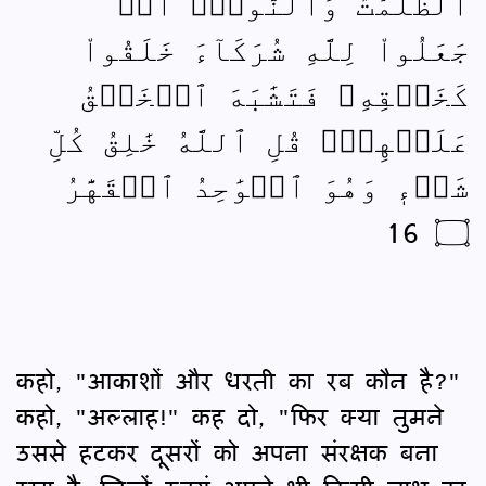
ٱلظُّلُمَٰتُ وَٱلنُّورُۗ أَمۡ
جَعَلُواْ لِلَّهِ شُرَكَآءَ خَلَقُواْ
كَخَلۡقِهِۦ فَتَشَٰبَهَ ٱلۡخَلۡقُ
عَلَيۡهِمۡۚ قُلِ ٱللَّهُ خَٰلِقُ كُلِّ
شَيۡءٖ وَهُوَ ٱلۡوَٰحِدُ ٱلۡقَهَّٰرُ
۝ 16
कहो, "आकाशों और धरती का रब कौन है?"
कहो, "अल्लाह!" कह दो, "फिर क्या तुमने
उससे हटकर दूसरों को अपना संरक्षक बना