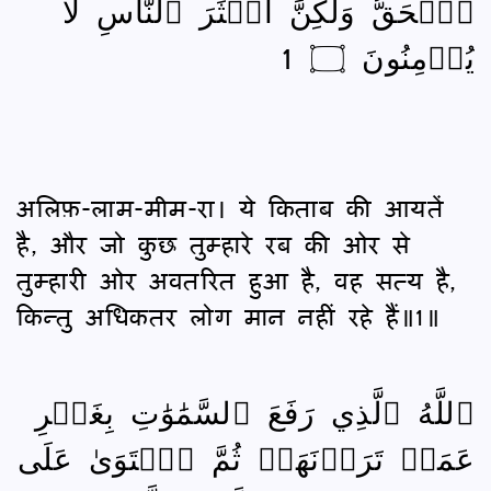
ٱلۡحَقُّ وَلَٰكِنَّ أَكۡثَرَ ٱلنَّاسِ لَا
يُؤۡمِنُونَ ۝ 1
अलिफ़-लाम-मीम-रा। ये किताब की आयतें
है, और जो कुछ तुम्हारे रब की ओर से
तुम्हारी ओर अवतरित हुआ है, वह सत्य है,
किन्तु अधिकतर लोग मान नहीं रहे हैं॥1॥
ٱللَّهُ ٱلَّذِي رَفَعَ ٱلسَّمَٰوَٰتِ بِغَيۡرِ
عَمَدٖ تَرَوۡنَهَاۖ ثُمَّ ٱسۡتَوَىٰ عَلَى