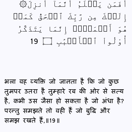
۞أَفَمَن يَعۡلَمُ أَنَّمَآ أُنزِلَ
إِلَيۡكَ مِن رَّبِّكَ ٱلۡحَقُّ كَمَنۡ
هُوَ أَعۡمَىٰٓۚ إِنَّمَا يَتَذَكَّرُ
أُوْلُواْ ٱلۡأَلۡبَٰبِ ۝ 19
भला वह व्यक्ति जो जानता है कि जो कुछ
तुमपर उतरा है तुम्हारे रब की ओर से सत्य
है, कभी उस जैसा हो सकता है जो अंधा है?
परन्तु समझते तो वही हैं जो बुद्धि और
समझ रखते हैं,॥19॥