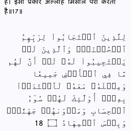
है। इसी प्रकार अल्लाह मिसालें पेश करता
है॥17॥
لِلَّذِينَ ٱسۡتَجَابُواْ لِرَبِّهِمُ
ٱلۡحُسۡنَىٰۚ وَٱلَّذِينَ لَمۡ
يَسۡتَجِيبُواْ لَهُۥ لَوۡ أَنَّ لَهُم
مَّا فِي ٱلۡأَرۡضِ جَمِيعٗا
وَمِثۡلَهُۥ مَعَهُۥ لَٱفۡتَدَوۡاْ
بِهِۦٓۚ أُوْلَٰٓئِكَ لَهُمۡ سُوٓءُ
ٱلۡحِسَابِ وَمَأۡوَىٰهُمۡ جَهَنَّمُۖ
وَبِئۡسَ ٱلۡمِهَادُ ۝ 18