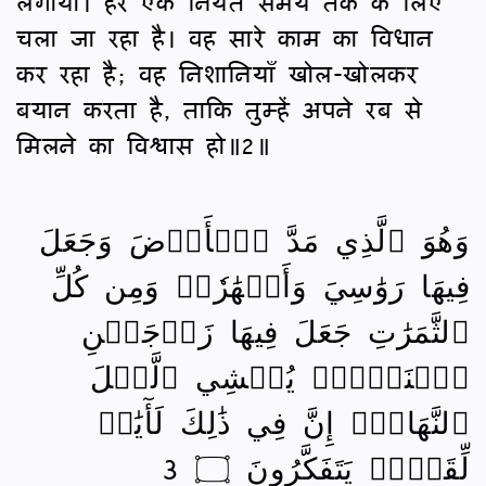
लगाया। हर एक नियत समय तक के लिए
चला जा रहा है। वह सारे काम का विधान
कर रहा है; वह निशानियाँ खोल-खोलकर
बयान करता है, ताकि तुम्हें अपने रब से
मिलने का विश्वास हो॥2॥
وَهُوَ ٱلَّذِي مَدَّ ٱلۡأَرۡضَ وَجَعَلَ
فِيهَا رَوَٰسِيَ وَأَنۡهَٰرٗاۖ وَمِن كُلِّ
ٱلثَّمَرَٰتِ جَعَلَ فِيهَا زَوۡجَيۡنِ
ٱثۡنَيۡنِۖ يُغۡشِي ٱلَّيۡلَ
ٱلنَّهَارَۚ إِنَّ فِي ذَٰلِكَ لَأٓيَٰتٖ
لِّقَوۡمٖ يَتَفَكَّرُونَ ۝ 3