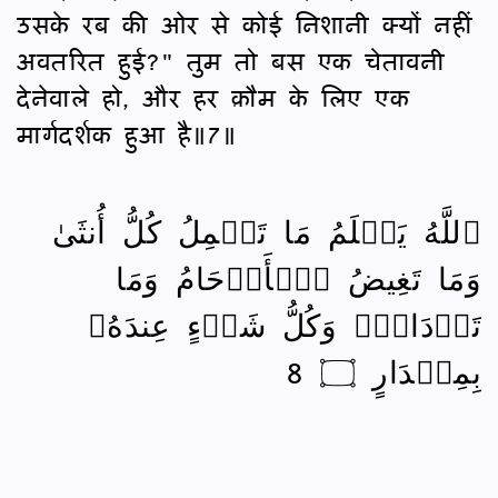
उसके रब की ओर से कोई निशानी क्यों नहीं
अवतरित हुई?" तुम तो बस एक चेतावनी
देनेवाले हो, और हर क़ौम के लिए एक
मार्गदर्शक हुआ है॥7॥
ٱللَّهُ يَعۡلَمُ مَا تَحۡمِلُ كُلُّ أُنثَىٰ
وَمَا تَغِيضُ ٱلۡأَرۡحَامُ وَمَا
تَزۡدَادُۚ وَكُلُّ شَيۡءٍ عِندَهُۥ
بِمِقۡدَارٍ ۝ 8