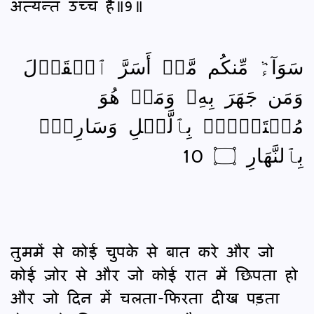
अत्यन्त उच्च है॥9॥
سَوَآءٞ مِّنكُم مَّنۡ أَسَرَّ ٱلۡقَوۡلَ
وَمَن جَهَرَ بِهِۦ وَمَنۡ هُوَ
مُسۡتَخۡفِۭ بِٱلَّيۡلِ وَسَارِبُۢ
بِٱلنَّهَارِ ۝ 10
तुममें से कोई चुपके से बात करे और जो
कोई ज़ोर से और जो कोई रात में छिपता हो
और जो दिन में चलता-फिरता दीख पड़ता