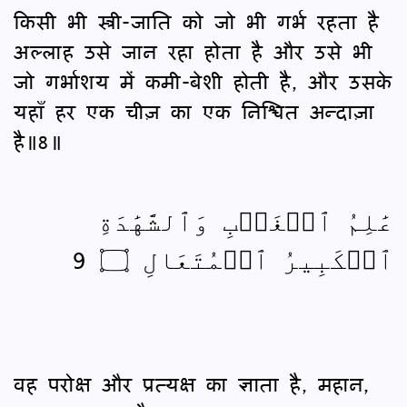
किसी भी स्त्री-जाति को जो भी गर्भ रहता है
अल्लाह उसे जान रहा होता है और उसे भी
जो गर्भाशय में कमी-बेशी होती है, और उसके
यहाँ हर एक चीज़ का एक निश्चित अन्दाज़ा
है॥8॥
عَٰلِمُ ٱلۡغَيۡبِ وَٱلشَّهَٰدَةِ
ٱلۡكَبِيرُ ٱلۡمُتَعَالِ ۝ 9
वह परोक्ष और प्रत्यक्ष का ज्ञाता है, महान,