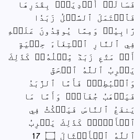
فَسَالَتۡ أَوۡدِيَةُۢ بِقَدَرِهَا
فَٱحۡتَمَلَ ٱلسَّيۡلُ زَبَدٗا
رَّابِيٗاۖ وَمِمَّا يُوقِدُونَ عَلَيۡهِ
فِي ٱلنَّارِ ٱبۡتِغَآءَ حِلۡيَةٍ
أَوۡ مَتَٰعٖ زَبَدٞ مِّثۡلُهُۥۚ كَذَٰلِكَ
يَضۡرِبُ ٱللَّهُ ٱلۡحَقَّ
وَٱلۡبَٰطِلَۚ فَأَمَّا ٱلزَّبَدُ
فَيَذۡهَبُ جُفَآءٗۖ وَأَمَّا مَا
يَنفَعُ ٱلنَّاسَ فَيَمۡكُثُ فِي
ٱلۡأَرۡضِۚ كَذَٰلِكَ يَضۡرِبُ
ٱللَّهُ ٱلۡأَمۡثَالَ ۝ 17