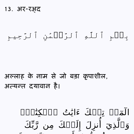
13. अर-रअ्द
بِسۡمِ ٱللَّهِ ٱلرَّحۡمَٰنِ ٱلرَّحِيمِ
अल्लाह के नाम से जो बड़ा कृपाशील,
अत्यन्त दयावान है।
الٓمٓرۚ تِلۡكَ ءَايَٰتُ ٱلۡكِتَٰبِۗ
وَٱلَّذِيٓ أُنزِلَ إِلَيۡكَ مِن رَّبِّكَ