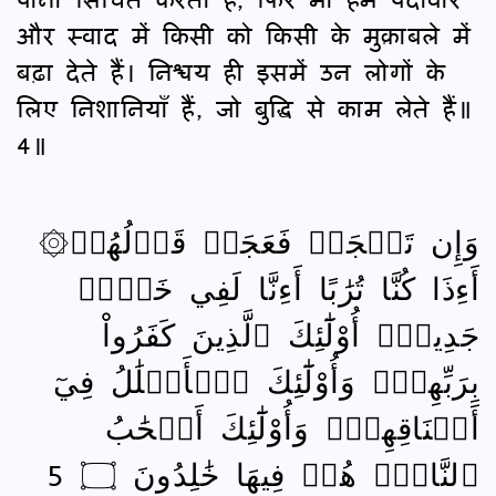
और स्वाद में किसी को किसी के मुक़ाबले में
बढ़ा देते हैं। निश्चय ही इसमें उन लोगों के
लिए निशानियाँ हैं, जो बुद्धि से काम लेते हैं॥
4॥
۞وَإِن تَعۡجَبۡ فَعَجَبٞ قَوۡلُهُمۡ
أَءِذَا كُنَّا تُرَٰبًا أَءِنَّا لَفِي خَلۡقٖ
جَدِيدٍۗ أُوْلَٰٓئِكَ ٱلَّذِينَ كَفَرُواْ
بِرَبِّهِمۡۖ وَأُوْلَٰٓئِكَ ٱلۡأَغۡلَٰلُ فِيٓ
أَعۡنَاقِهِمۡۖ وَأُوْلَٰٓئِكَ أَصۡحَٰبُ
ٱلنَّارِۖ هُمۡ فِيهَا خَٰلِدُونَ ۝ 5