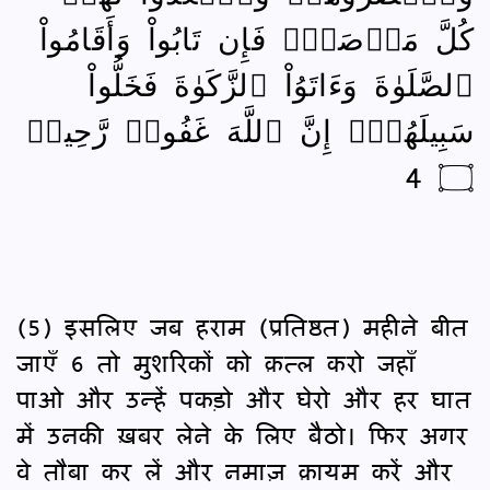
كُلَّ مَرۡصَدٖۚ فَإِن تَابُواْ وَأَقَامُواْ
ٱلصَّلَوٰةَ وَءَاتَوُاْ ٱلزَّكَوٰةَ فَخَلُّواْ
سَبِيلَهُمۡۚ إِنَّ ٱللَّهَ غَفُورٞ رَّحِيمٞ
۝ 4
(5) इसलिए जब हराम (प्रतिष्ठत) महीने बीत
जाएँ 6 तो मुशरिकों को क़त्ल करो जहाँ
पाओ और उन्हें पकड़ो और घेरो और हर घात
में उनकी ख़बर लेने के लिए बैठो। फिर अगर
वे तौबा कर लें और नमाज़ क़ायम करें और