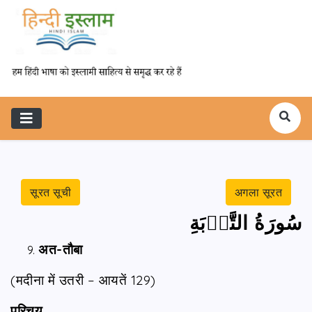
सूरत सूची
अगला सूरत
سُورَةُ التَّوۡبَةِ
अत-तौबा
(मदीना में उतरी – आयतें 129)
परिचय