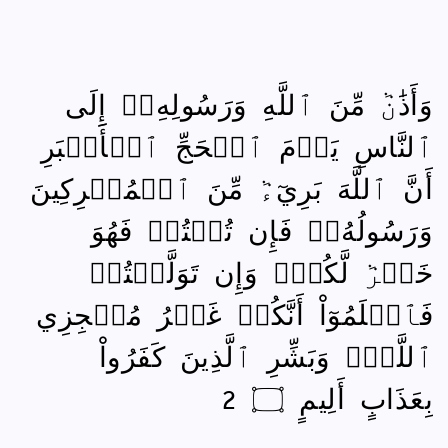
وَأَذَٰنٞ مِّنَ ٱللَّهِ وَرَسُولِهِۦٓ إِلَى
ٱلنَّاسِ يَوۡمَ ٱلۡحَجِّ ٱلۡأَكۡبَرِ
أَنَّ ٱللَّهَ بَرِيٓءٞ مِّنَ ٱلۡمُشۡرِكِينَ
وَرَسُولُهُۥۚ فَإِن تُبۡتُمۡ فَهُوَ
خَيۡرٞ لَّكُمۡۖ وَإِن تَوَلَّيۡتُمۡ
فَٱعۡلَمُوٓاْ أَنَّكُمۡ غَيۡرُ مُعۡجِزِي
ٱللَّهِۗ وَبَشِّرِ ٱلَّذِينَ كَفَرُواْ
بِعَذَابٍ أَلِيمٍ ۝ 2