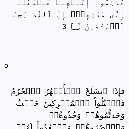
فَأَتِمُّوٓاْ إِلَيۡهِمۡ عَهۡدَهُمۡ
إِلَىٰ مُدَّتِهِمۡۚ إِنَّ ٱللَّهَ يُحِبُّ
ٱلۡمُتَّقِينَ ۝ 3
0
فَإِذَا ٱنسَلَخَ ٱلۡأَشۡهُرُ ٱلۡحُرُمُ
فَٱقۡتُلُواْ ٱلۡمُشۡرِكِينَ حَيۡثُ
وَجَدتُّمُوهُمۡ وَخُذُوهُمۡ
وَٱحۡصُرُوهُمۡ وَٱقۡعُدُواْ لَهُمۡ