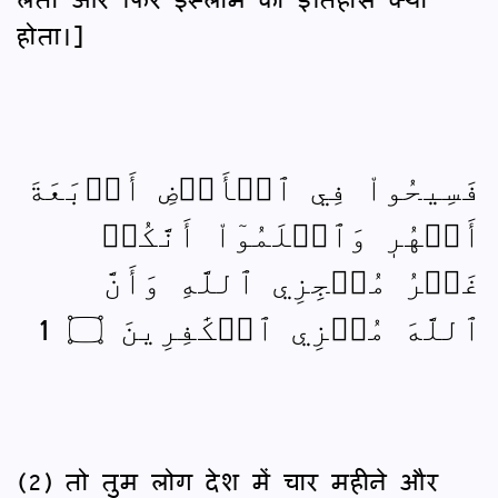
होता।]
فَسِيحُواْ فِي ٱلۡأَرۡضِ أَرۡبَعَةَ
أَشۡهُرٖ وَٱعۡلَمُوٓاْ أَنَّكُمۡ
غَيۡرُ مُعۡجِزِي ٱللَّهِ وَأَنَّ
ٱللَّهَ مُخۡزِي ٱلۡكَٰفِرِينَ ۝ 1
(2) तो तुम लोग देश में चार महीने और