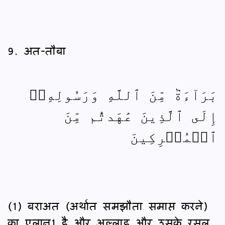
9. अत-तौबा
بَرَآءَةٞ مِّنَ ٱللَّهِ وَرَسُولِهِۦٓ
إِلَى ٱلَّذِينَ عَٰهَدتُّم مِّنَ
ٱلۡمُشۡرِكِينَ
(1) बराअत (अर्थात समझौता समाप्त करने)
का एलान1 है और अल्लाह और उसके रसूल