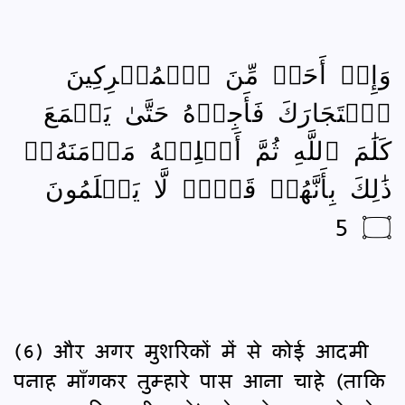
وَإِنۡ أَحَدٞ مِّنَ ٱلۡمُشۡرِكِينَ
ٱسۡتَجَارَكَ فَأَجِرۡهُ حَتَّىٰ يَسۡمَعَ
كَلَٰمَ ٱللَّهِ ثُمَّ أَبۡلِغۡهُ مَأۡمَنَهُۥۚ
ذَٰلِكَ بِأَنَّهُمۡ قَوۡمٞ لَّا يَعۡلَمُونَ
۝ 5
(6) और अगर मुशरिकों में से कोई आदमी
पनाह माँगकर तुम्हारे पास आना चाहे (ताकि