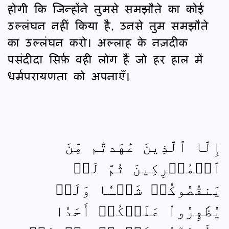
होगी कि जिन्होंने तुमसे समझौते का कोई
उल्लंघन नहीं किया है, उनसे तुम समझौते
का उल्लंघन करो। अल्लाह के नज़दीक
पसंदीदा सिर्फ़ वही लोग हैं जो हर हाल में
धर्मपरायणता को अपनाएँ।
إِلَّا ٱلَّذِينَ عَٰهَدتُّم مِّنَ
ٱلۡمُشۡرِكِينَ ثُمَّ لَمۡ
يَنقُصُوكُمۡ شَيۡـٔٗا وَلَمۡ
يُظَٰهِرُواْ عَلَيۡكُمۡ أَحَدٗا