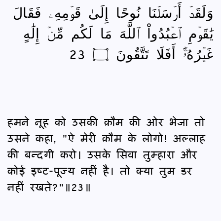
وَلَقَدۡ أَرۡسَلۡنَا نُوحًا إِلَىٰ قَوۡمِهِۦ فَقَالَ
يَٰقَوۡمِ ٱعۡبُدُواْ ٱللَّهَ مَا لَكُم مِّنۡ إِلَٰهٍ
غَيۡرُهُۥٓۚ أَفَلَا تَتَّقُونَ ۝ 23
हमने नूह को उसकी क़ौम की ओर भेजा तो
उसने कहा, "ऐ मेरी क़ौम के लोगो! अल्लाह
की बन्दगी करो। उसके सिवा तुम्हारा और
कोई इष्‍ट-पूज्य नहीं है। तो क्या तुम डर
नहीं रखते?"॥23॥