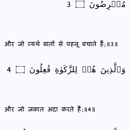
مُعۡرِضُونَ ۝ 3
और जो व्यर्थ बातों से पहलू बचाते हैं;॥3॥
وَٱلَّذِينَ هُمۡ لِلزَّكَوٰةِ فَٰعِلُونَ ۝ 4
और जो ज़कात अदा करते हैं;॥4॥