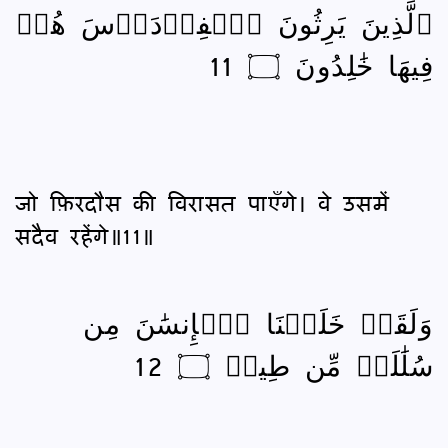
ٱلَّذِينَ يَرِثُونَ ٱلۡفِرۡدَوۡسَ هُمۡ
فِيهَا خَٰلِدُونَ ۝ 11
जो फ़िरदौस की विरासत पाएँगे। वे उसमें
सदैव रहेंगे॥11॥
وَلَقَدۡ خَلَقۡنَا ٱلۡإِنسَٰنَ مِن
سُلَٰلَةٖ مِّن طِينٖ ۝ 12