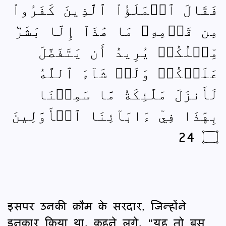
فَقَالَ ٱلۡمَلَؤُاْ ٱلَّذِينَ كَفَرُواْ
مِن قَوۡمِهِۦ مَا هَٰذَآ إِلَّا بَشَرٞ
مِّثۡلُكُمۡ يُرِيدُ أَن يَتَفَضَّلَ
عَلَيۡكُمۡ وَلَوۡ شَآءَ ٱللَّهُ
لَأَنزَلَ مَلَٰٓئِكَةٗ مَّا سَمِعۡنَا
بِهَٰذَا فِيٓ ءَابَآئِنَا ٱلۡأَوَّلِينَ
۝ 24
इसपर उनकी क़ौम के सरदार, जिन्होंने
इनकार किया था, कहने लगे, "यह तो बस