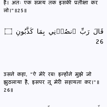
है। अतः एक समय तक इसकी प्रतीक्षा कर
लो।"॥25॥
قَالَ رَبِّ ٱنصُرۡنِي بِمَا كَذَّبُونِ ۝
26
उसने कहा, "ऐ मेरे रब! इन्होंने मुझे जो
झुठलाया है, इसपर तू मेरी सहायता कर।"॥
26॥