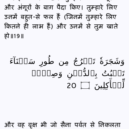
और अंगूरों के बाग़ पैदा किए। तुम्हारे लिए
उनमें बहुत-से फल हैं (जिनमें तुम्हारे लिए
कितने ही लाभ हैं) और उनमें से तुम खाते
हो॥19॥
وَشَجَرَةٗ تَخۡرُجُ مِن طُورِ سَيۡنَآءَ
تَنۢبُتُ بِٱلدُّهۡنِ وَصِبۡغٖ
لِّلۡأٓكِلِينَ ۝ 20
और वह वृक्ष भी जो सैना पर्वत से निकलता