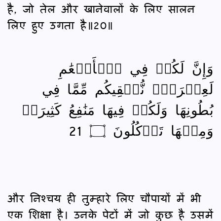
है, जो तेल और खानेवालों के लिए सालन
लिए हुए उगता है॥20॥
وَإِنَّ لَكُمۡ فِي ٱلۡأَنۡعَٰمِ
لَعِبۡرَةٗۖ نُّسۡقِيكُم مِّمَّا فِي
بُطُونِهَا وَلَكُمۡ فِيهَا مَنَٰفِعُ كَثِيرَةٞ
وَمِنۡهَا تَأۡكُلُونَ ۝ 21
और निश्‍चय ही तुम्हारे लिए चौपायों में भी
एक शिक्षा है। उनके पेटों में जो कुछ है उसमें