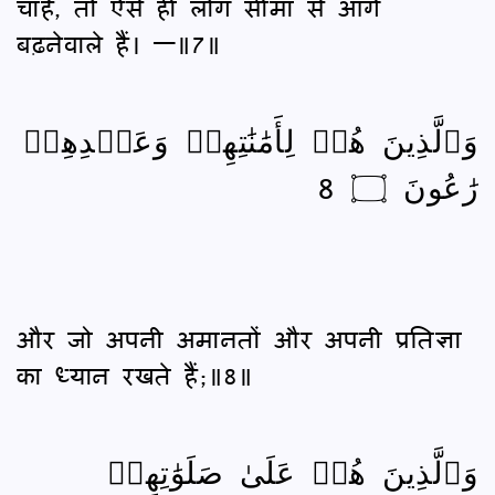
चाहे, तो ऐसे ही लोग सीमा से आगे
बढ़नेवाले हैं। —॥7॥
وَٱلَّذِينَ هُمۡ لِأَمَٰنَٰتِهِمۡ وَعَهۡدِهِمۡ
رَٰعُونَ ۝ 8
और जो अपनी अमानतों और अपनी प्रतिज्ञा
का ध्यान रखते हैं;॥8॥
وَٱلَّذِينَ هُمۡ عَلَىٰ صَلَوَٰتِهِمۡ