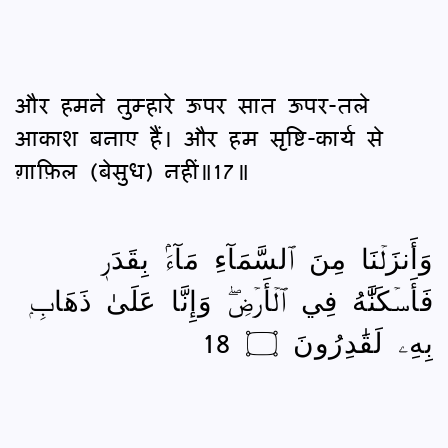
और हमने तुम्हारे ऊपर सात ऊपर-तले
आकाश बनाए हैं। और हम सृष्टि-कार्य से
ग़ाफ़िल (बेसुध) नहीं॥17॥
وَأَنزَلۡنَا مِنَ ٱلسَّمَآءِ مَآءَۢ بِقَدَرٖ
فَأَسۡكَنَّٰهُ فِي ٱلۡأَرۡضِۖ وَإِنَّا عَلَىٰ ذَهَابِۭ
بِهِۦ لَقَٰدِرُونَ ۝ 18