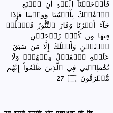
فَأَوۡحَيۡنَآ إِلَيۡهِ أَنِ ٱصۡنَعِ
ٱلۡفُلۡكَ بِأَعۡيُنِنَا وَوَحۡيِنَا فَإِذَا
جَآءَ أَمۡرُنَا وَفَارَ ٱلتَّنُّورُ فَٱسۡلُكۡ
فِيهَا مِن كُلّٖ زَوۡجَيۡنِ
ٱثۡنَيۡنِ وَأَهۡلَكَ إِلَّا مَن سَبَقَ
عَلَيۡهِ ٱلۡقَوۡلُ مِنۡهُمۡۖ وَلَا
تُخَٰطِبۡنِي فِي ٱلَّذِينَ ظَلَمُوٓاْ إِنَّهُم
مُّغۡرَقُونَ ۝ 27
तब हमने उसकी ओर प्रकाशना की कि