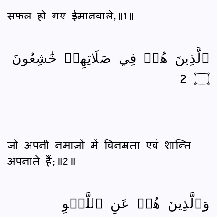
सफल हो गए ईमानवाले,॥1॥
ٱلَّذِينَ هُمۡ فِي صَلَاتِهِمۡ خَٰشِعُونَ
۝ 2
जो अपनी नमाज़ों में विनम्रता एवं शान्ति
अपनाते हैं;॥2॥
وَٱلَّذِينَ هُمۡ عَنِ ٱللَّغۡوِ