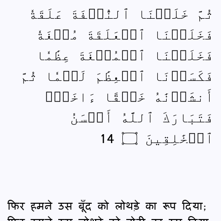
ثُمَّ خَلَقۡنَا ٱلنُّطۡفَةَ عَلَقَةٗ
فَخَلَقۡنَا ٱلۡعَلَقَةَ مُضۡغَةٗ
فَخَلَقۡنَا ٱلۡمُضۡغَةَ عِظَٰمٗا
فَكَسَوۡنَا ٱلۡعِظَٰمَ لَحۡمٗا ثُمَّ
أَنشَأۡنَٰهُ خَلۡقًا ءَاخَرَۚ
فَتَبَارَكَ ٱللَّهُ أَحۡسَنُ
ٱلۡخَٰلِقِينَ ۝ 14
फिर हमने उस बूँद को लोथड़े का रूप दिया;