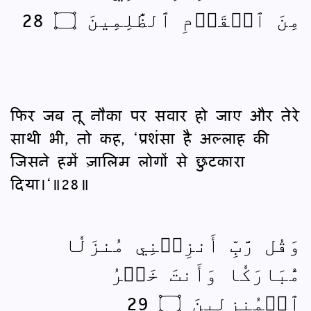
مِنَ ٱلۡقَوۡمِ ٱلظَّٰلِمِينَ ۝ 28
फिर जब तू नौका पर सवार हो जाए और तेरे
साथी भी, तो कह, ‘प्रशंसा है अल्लाह की
जिसने हमें ज़ालिम लोगों से छुटकारा
दिया।‘॥28॥
وَقُل رَّبِّ أَنزِلۡنِي مُنزَلٗا
مُّبَارَكٗا وَأَنتَ خَيۡرُ
ٱلۡمُنزِلِينَ ۝ 29