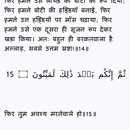
फिर हमने उस लोथड़े को बोटी का रूप दिया;
फिर हमने बोटी की हड्डियाँ बनाईं, फिर
हमने उन हड्डियों पर माँस चढ़ाया; फिर
हमने उसे एक दूसरा ही सृजन रूप देकर
खड़ा किया। अतः बहुत ही बरकतवाला है
अल्लाह, सबसे उत्तम स्रष्टा!॥14॥
ثُمَّ إِنَّكُم بَعۡدَ ذَٰلِكَ لَمَيِّتُونَ ۝ 15
फिर तुम अवश्य मरनेवाले हो॥15॥