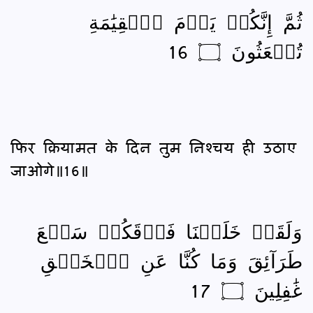
ثُمَّ إِنَّكُمۡ يَوۡمَ ٱلۡقِيَٰمَةِ
تُبۡعَثُونَ ۝ 16
फिर क़ियामत के दिन तुम निश्‍चय ही उठाए
जाओगे॥16॥
وَلَقَدۡ خَلَقۡنَا فَوۡقَكُمۡ سَبۡعَ
طَرَآئِقَ وَمَا كُنَّا عَنِ ٱلۡخَلۡقِ
غَٰفِلِينَ ۝ 17