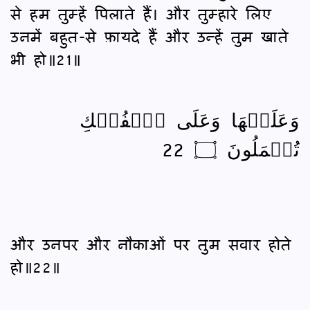
से हम तुम्हें पिलाते हैं। और तुम्हारे लिए
उनमें बहुत-से फ़ायदे हैं और उन्हें तुम खाते
भी हो॥21॥
وَعَلَيۡهَا وَعَلَى ٱلۡفُلۡكِ
تُحۡمَلُونَ ۝ 22
और उनपर और नौकाओं पर तुम सवार होते
हो॥22॥