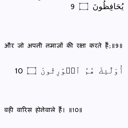
يُحَافِظُونَ ۝ 9
और जो अपनी नमाज़ों की रक्षा करते हैं;॥9॥
أُوْلَٰٓئِكَ هُمُ ٱلۡوَٰرِثُونَ ۝ 10
वही वारिस होनेवाले हैं। ॥10॥