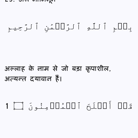
بِسۡمِ ٱللَّهِ ٱلرَّحۡمَٰنِ ٱلرَّحِيمِ
अल्लाह के नाम से जो बड़ा कृपाशील,
अत्यन्त दयावान हैं।
قَدۡ أَفۡلَحَ ٱلۡمُؤۡمِنُونَ ۝ 1