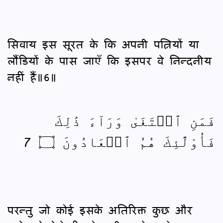
सिवाय इस सूरत के कि अपनी पत्नियों या
लौंडियों के पास जाएँ कि इसपर वे निन्दनीय
नहीं हैं॥6॥
فَمَنِ ٱبۡتَغَىٰ وَرَآءَ ذَٰلِكَ
فَأُوْلَٰٓئِكَ هُمُ ٱلۡعَادُونَ ۝ 7
परन्तु जो कोई इसके अतिरिक्त कुछ और