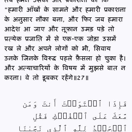
"हमारी आँखों के सामने और हमारी प्रकाशना
के अनुसार नौका बना, और फिर जब हमारा
आदेश आ जाए और तूफ़ान उमड़ पड़े तो
प्रत्येक प्रजाति में से एक-एक जोड़ा उसमें
रख ले और अपने लोगों को भी, सिवाय
उनके जिनके विरुद्ध पहले फ़ैसला हो चुका है।
और अत्याचारियों के विषय में मुझसे बात न
करना। वे तो डूबकर रहेंगे॥27॥
فَإِذَا ٱسۡتَوَيۡتَ أَنتَ وَمَن
مَّعَكَ عَلَى ٱلۡفُلۡكِ فَقُلِ
ٱلۡحَمۡدُ لِلَّهِ ٱلَّذِي نَجَّىٰنَا