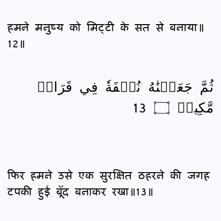
हमने मनुष्य को मिट्टी के सत से बनाया॥
12॥
ثُمَّ جَعَلۡنَٰهُ نُطۡفَةٗ فِي قَرَارٖ
مَّكِينٖ ۝ 13
फिर हमने उसे एक सुरक्षित ठहरने की जगह
टपकी हुई बूँद बनाकर रखा॥13॥