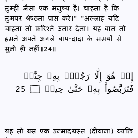
तुम्हीं जैसा एक मनुष्य है। चाहता है कि
तुमपर श्रेष्‍ठता प्राप्त करे।" "अल्लाह यदि
चाहता तो फ़रिश्ते उतार देता। यह बात तो
हमने अपने अगले बाप-दादा के समयों से
सुनी ही नहीं॥24॥
إِنۡ هُوَ إِلَّا رَجُلُۢ بِهِۦ جِنَّةٞ
فَتَرَبَّصُواْ بِهِۦ حَتَّىٰ حِينٖ ۝ 25
यह तो बस एक उन्मादग्रस्त (दीवाना) व्यक्ति