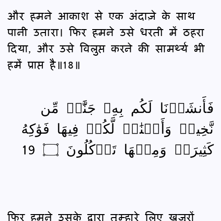
और हमने आकाश से एक अंदाज़े के साथ
पानी उतारा। फिर हमने उसे धरती में ठहरा
दिया, और उसे विलुप्त करने की सामर्थ्य भी
हमें प्राप्त है॥18॥
فَأَنشَأۡنَا لَكُم بِهِۦ جَنَّٰتٖ مِّن
نَّخِيلٖ وَأَعۡنَٰبٖ لَّكُمۡ فِيهَا فَوَٰكِهُ
كَثِيرَةٞ وَمِنۡهَا تَأۡكُلُونَ ۝ 19
फिर हमने उसके द्वारा तुम्हारे लिए खजूरों