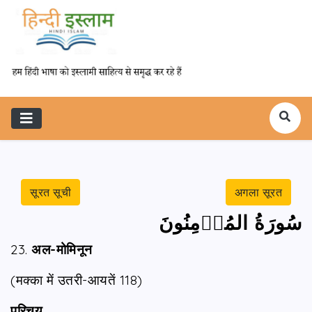
सूरत सूची
अगला सूरत
سُورَةُ المُؤۡمِنُونَ
23.
अल-मोमिनून
(मक्का में उतरी-आयतें 118)
परिचय