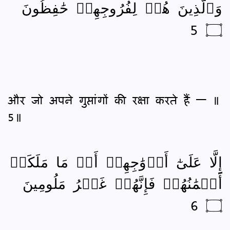
وَٱلَّذِينَ هُمۡ لِفُرُوجِهِمۡ حَٰفِظُونَ
۝ 5
और जो अपने गुप्तांगों की रक्षा करते हैं — ॥
5॥
إِلَّا عَلَىٰٓ أَزۡوَٰجِهِمۡ أَوۡ مَا مَلَكَتۡ
أَيۡمَٰنُهُمۡ فَإِنَّهُمۡ غَيۡرُ مَلُومِينَ
۝ 6