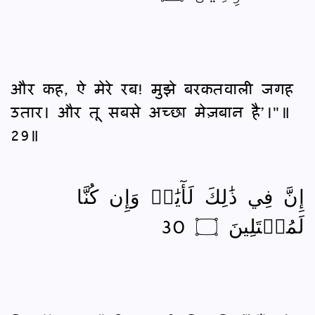
और कह, ऐ मेरे रब! मुझे बरकतवाली जगह
उतार। और तू सबसे अच्छा मेज़बान है’।"॥
29॥
إِنَّ فِي ذَٰلِكَ لَأٓيَٰتٖ وَإِن كُنَّا
لَمُبۡتَلِينَ ۝ 30