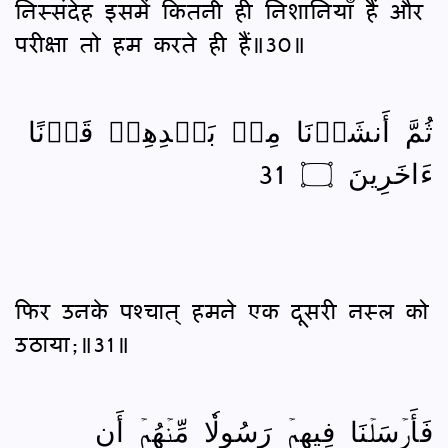
निस्संदेह इसमें कितनी ही निशानियाँ हैं और
परीक्षा तो हम करते ही हैं॥30॥
ثُمَّ أَنشَأۡنَا مِنۢ بَعۡدِهِمۡ قَرۡنًا
ءَاخَرِينَ ۝ 31
फिर उनके पश्‍चात् हमने एक दूसरी नस्ल को
उठाया;॥31॥
فَأَرۡسَلۡنَا فِيهِمۡ رَسُولٗا مِّنۡهُمۡ أَنِ