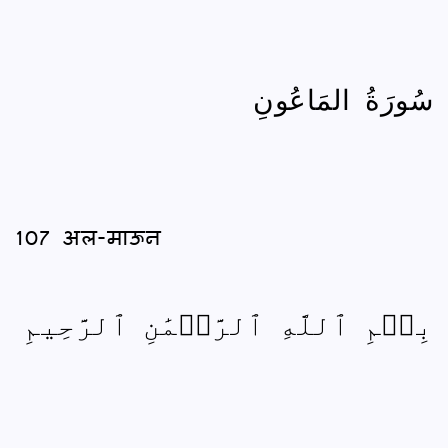
سُورَةُ المَاعُونِ
107 अल-माऊन
بِسۡمِ ٱللَّهِ ٱلرَّحۡمَٰنِ ٱلرَّحِيمِ