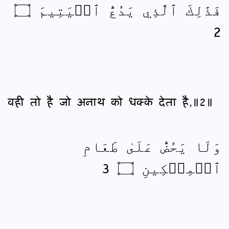
فَذَٰلِكَ ٱلَّذِي يَدُعُّ ٱلۡيَتِيمَ ۝
2
वही तो है जो अनाथ को धक्‍के देता है,॥2॥
وَلَا يَحُضُّ عَلَىٰ طَعَامِ
ٱلۡمِسۡكِينِ ۝ 3