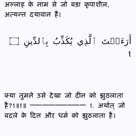
अल्लाह के नाम से जो बड़ा कृपाशील,
अत्यन्त दयावान हैं।
أَرَءَيۡتَ ٱلَّذِي يُكَذِّبُ بِٱلدِّينِ ۝
1
क्या तुमने उसे देखा जो दीन को झुठलाता
है?1॥1॥ ————————— 1. अर्थात् जो
बदले के दिन और धर्म को झुठलाता है।