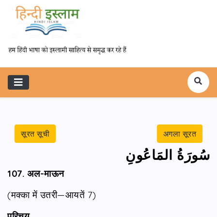
सूरत सूची
अगला सूरत
سُورَةُ المَاعُونِ
107. अल-माऊन
(मक्का में उतरी—आयतें 7)
परिचय