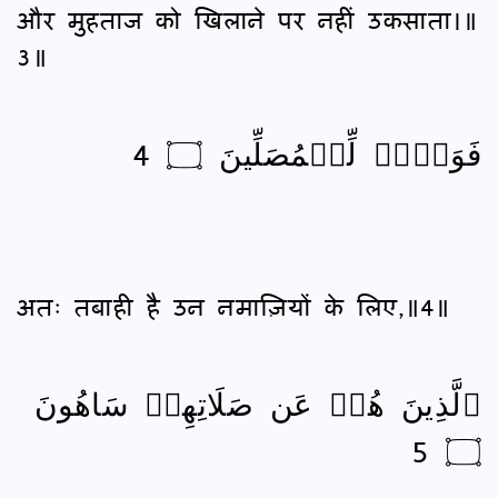
और मुहताज को खिलाने पर नहीं उकसाता।॥
3॥
فَوَيۡلٞ لِّلۡمُصَلِّينَ ۝ 4
अतः तबाही है उन नमाज़ियों के लिए,॥4॥
ٱلَّذِينَ هُمۡ عَن صَلَاتِهِمۡ سَاهُونَ
۝ 5