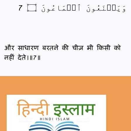
وَيَمۡنَعُونَ ٱلۡمَاعُونَ ۝ 7
और साधारण बरतने की चीज़ भी किसी को
नहीं देते।॥7॥