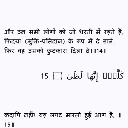
और उन सभी लोगों को जो धरती में रहते हैं,
फ़िदया (मुक्ति-प्रतिदान) के रूप में दे डाले,
फिर वह उसको छुटकारा दिला दे।॥14॥
كَلَّآۖ إِنَّهَا لَظَىٰ ۝ 15
कदापि नहीं! वह लपट मारती हुई आग है, ॥
15॥