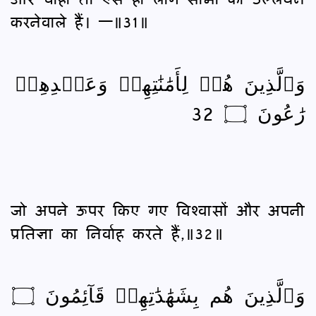
करनेवाले हैं। —॥31॥
وَٱلَّذِينَ هُمۡ لِأَمَٰنَٰتِهِمۡ وَعَهۡدِهِمۡ
رَٰعُونَ ۝ 32
जो अपने ऊपर किए गए विश्‍वासों और अपनी
प्रतिज्ञा का निर्वाह करते हैं,॥32॥
وَٱلَّذِينَ هُم بِشَهَٰدَٰتِهِمۡ قَآئِمُونَ ۝