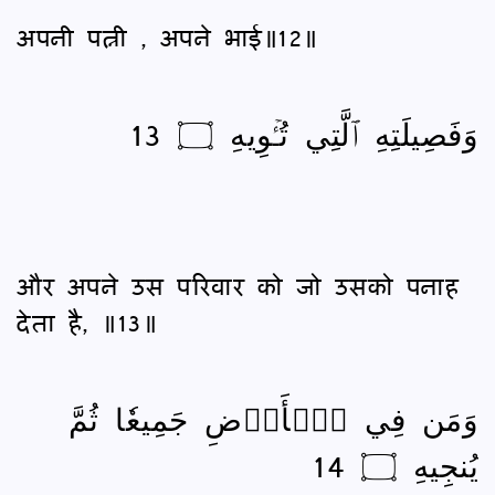
अपनी पत्नी , अपने भाई॥12॥
وَفَصِيلَتِهِ ٱلَّتِي تُـٔۡوِيهِ ۝ 13
और अपने उस परिवार को जो उसको पनाह
देता है, ॥13॥
وَمَن فِي ٱلۡأَرۡضِ جَمِيعٗا ثُمَّ
يُنجِيهِ ۝ 14