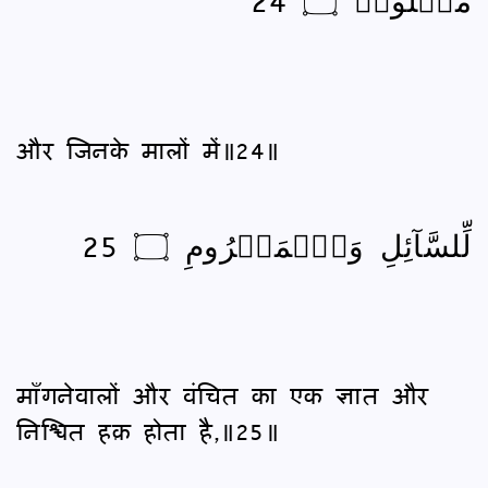
और जिनके मालों में॥24॥
لِّلسَّآئِلِ وَٱلۡمَحۡرُومِ ۝ 25
माँगनेवालों और वंचित का एक ज्ञात और
निश्चित हक़ होता है,॥25॥