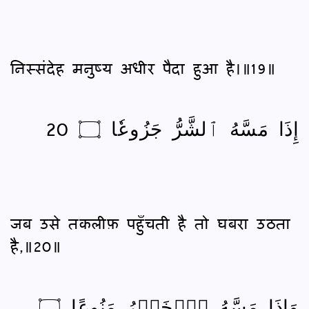
निस्संदेह मनुष्य अधीर पैदा हुआ है।॥19॥
إِذَا مَسَّهُ ٱلشَّرُّ جَزُوعٗا ۝ 20
जब उसे तकलीफ़ पहुँचती है तो घबरा उठता
है,॥20॥
وَإِذَا مَسَّهُ ٱلۡخَيۡرُ مَنُوعًا ۝