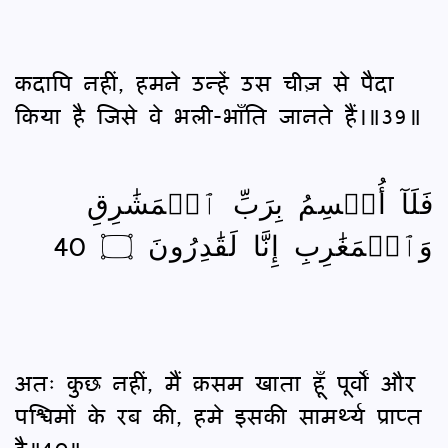
कदापि नहीं, हमने उन्हें उस चीज़ से पैदा
किया है जिसे वे भली-भाँति जानते हैं।॥39॥
فَلَآ أُقۡسِمُ بِرَبِّ ٱلۡمَشَٰرِقِ
وَٱلۡمَغَٰرِبِ إِنَّا لَقَٰدِرُونَ ۝ 40
अतः कुछ नहीं, मैं क़सम खाता हूँ पूर्वों और
पश्चिमों के रब की, हमे इसकी सामर्थ्य प्राप्‍त