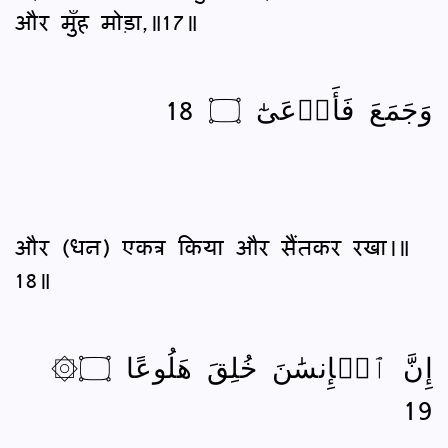
और मुँह मोड़ा,॥17॥
وَجَمَعَ فَأَوۡعَىٰٓ ۝ 18
और (धन) एकत्र किया और सैंतकर रखा।॥
18॥
۞إِنَّ ٱلۡإِنسَٰنَ خُلِقَ هَلُوعًا ۝
19