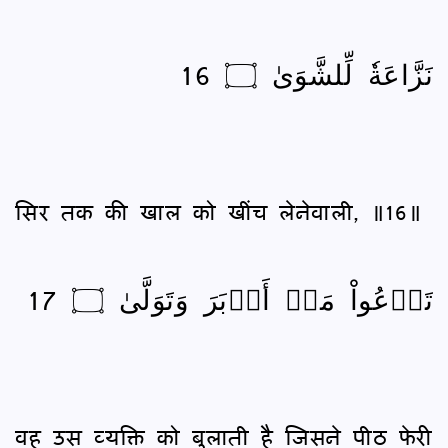
نَزَّاعَةٗ لِّلشَّوَىٰ ۝ 16
सिर तक की खाल को खींच लेनेवाली, ॥16॥
تَدۡعُواْ مَنۡ أَدۡبَرَ وَتَوَلَّىٰ ۝ 17
वह उस व्यक्ति को बुलाती है जिसने पीठ फेरी