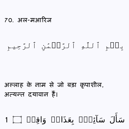
70. अल-मआरिज
بِسۡمِ ٱللَّهِ ٱلرَّحۡمَٰنِ ٱلرَّحِيمِ
अल्लाह के नाम से जो बड़ा कृपाशील,
अत्यन्त दयावान हैं।
سَأَلَ سَآئِلُۢ بِعَذَابٖ وَاقِعٖ ۝ 1