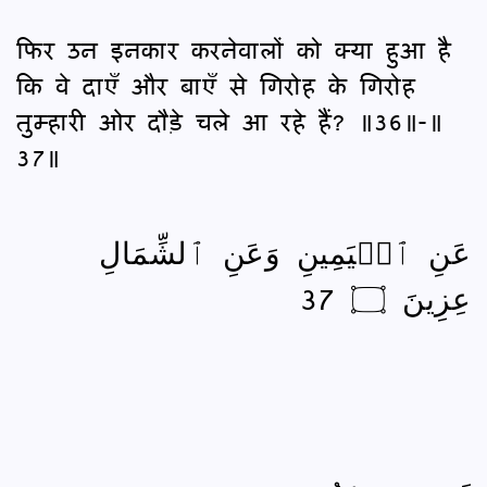
फिर उन इनकार करनेवालों को क्या हुआ है
कि वे दाएँ और बाएँ से गिरोह के गिरोह
तुम्हारी ओर दौड़े चले आ रहे हैं? ॥36॥-॥
37॥
عَنِ ٱلۡيَمِينِ وَعَنِ ٱلشِّمَالِ
عِزِينَ ۝ 37