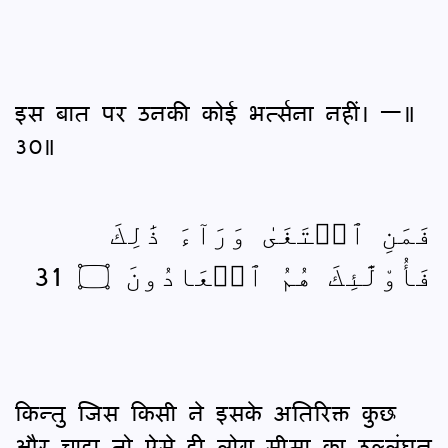
इस बात पर उनकी कोई भर्त्सना नहीं। —॥
30॥
فَمَنِ ٱبۡتَغَىٰ وَرَآءَ ذَٰلِكَ
فَأُوْلَٰٓئِكَ هُمُ ٱلۡعَادُونَ ۝ 31
किन्तु जिस किसी ने इसके अतिरिक्त कुछ
और चाहा तो ऐसे ही लोग सीमा का उल्लंघन