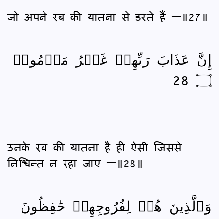
जो अपने रब की यातना से डरते हैं —॥27॥
إِنَّ عَذَابَ رَبِّهِمۡ غَيۡرُ مَأۡمُونٖ
۝ 28
उनके रब की यातना है ही ऐसी जिससे
निश्चिन्त न रहा जाए —॥28॥
وَٱلَّذِينَ هُمۡ لِفُرُوجِهِمۡ حَٰفِظُونَ