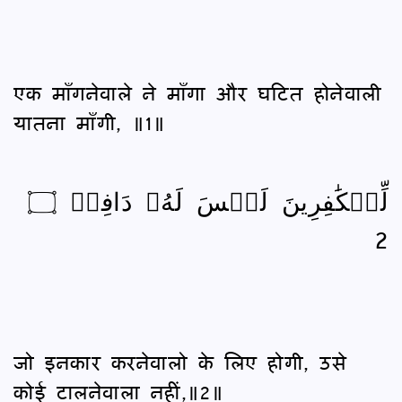
एक माँगनेवाले ने माँगा और घटित होनेवाली
यातना माँगी, ॥1॥
لِّلۡكَٰفِرِينَ لَيۡسَ لَهُۥ دَافِعٞ ۝
2
जो इनकार करनेवालो के लिए होगी, उसे
कोई टालनेवाला नहीं,॥2॥