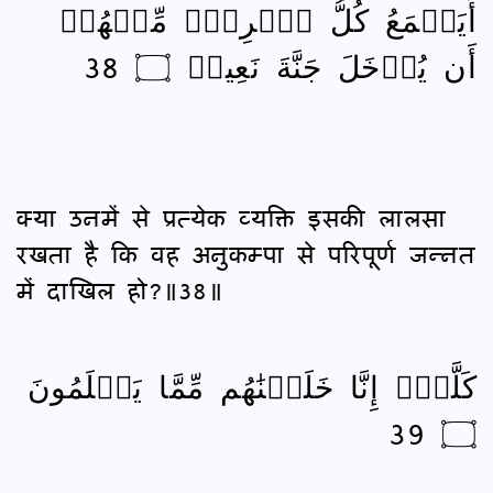
أَيَطۡمَعُ كُلُّ ٱمۡرِيٕٖ مِّنۡهُمۡ
أَن يُدۡخَلَ جَنَّةَ نَعِيمٖ ۝ 38
क्या उनमें से प्रत्येक व्यक्ति इसकी लालसा
रखता है कि वह अनुकम्पा से परिपूर्ण जन्‍नत
में दाखिल हो?॥38॥
كَلَّآۖ إِنَّا خَلَقۡنَٰهُم مِّمَّا يَعۡلَمُونَ
۝ 39