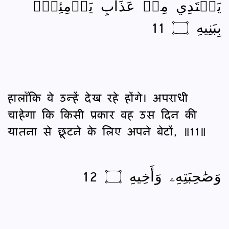
يَفۡتَدِي مِنۡ عَذَابِ يَوۡمِئِذِۭ
بِبَنِيهِ ۝ 11
हालाँकि वे उन्‍हें देख रहे होंगे। अपराधी
चाहेगा कि किसी प्रकार वह उस दिन की
यातना से छूटने के लिए अपने बेटों, ॥11॥
وَصَٰحِبَتِهِۦ وَأَخِيهِ ۝ 12