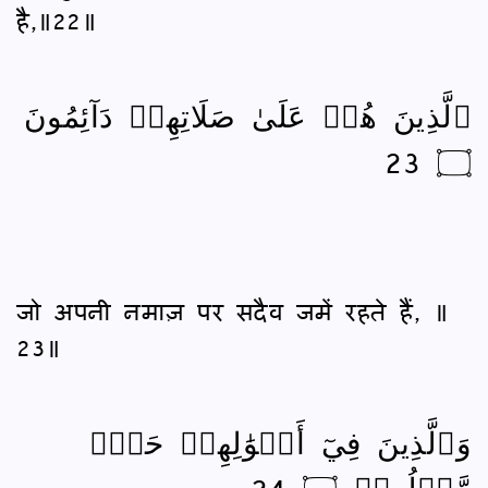
है,॥22॥
ٱلَّذِينَ هُمۡ عَلَىٰ صَلَاتِهِمۡ دَآئِمُونَ
۝ 23
जो अपनी नमाज़ पर सदैव जमें रहते हैं, ॥
23॥
وَٱلَّذِينَ فِيٓ أَمۡوَٰلِهِمۡ حَقّٞ
مَّعۡلُومٞ ۝ 24