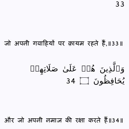
33
जो अपनी गवाहियों पर क़़ायम रहते हैं,॥33॥
وَٱلَّذِينَ هُمۡ عَلَىٰ صَلَاتِهِمۡ
يُحَافِظُونَ ۝ 34
और जो अपनी नमाज़ की रक्षा करते हैं॥34॥