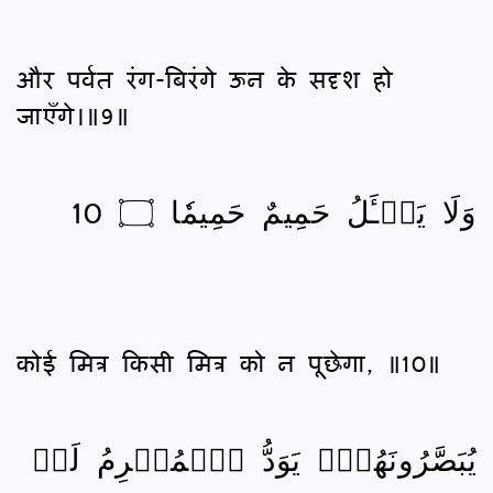
और पर्वत रंग-बिरंगे ऊन के सदृश हो
जाएँगे।॥9॥
وَلَا يَسۡـَٔلُ حَمِيمٌ حَمِيمٗا ۝ 10
कोई मित्र किसी मित्र को न पूछेगा, ॥10॥
يُبَصَّرُونَهُمۡۚ يَوَدُّ ٱلۡمُجۡرِمُ لَوۡ