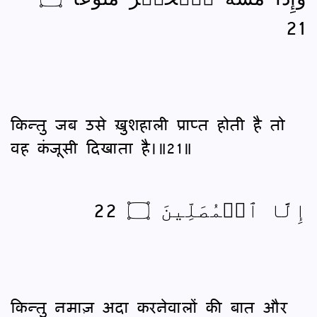
21
किन्तु जब उसे ख़ुशहाली प्राप्‍त होती है तो
वह कंजूसी दिखाता है।॥21॥
إِلَّا ٱلۡمُصَلِّينَ ۝ 22
किन्तु नमाज़ अदा करनेवालों की बात और