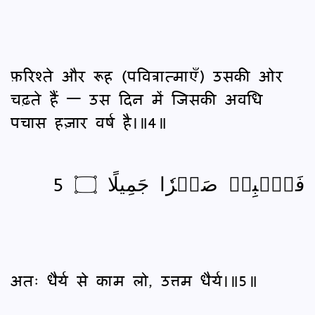
फ़रिश्ते और रूह (पवित्रात्‍माएँ) उसकी ओर
चढ़ते हैं — उस दिन में जिसकी अवधि
पचास हज़ार वर्ष है।॥4॥
فَٱصۡبِرۡ صَبۡرٗا جَمِيلًا ۝ 5
अतः धैर्य से काम लो, उत्तम धैर्य।॥5॥