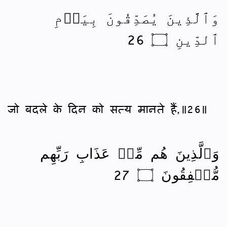
وَٱلَّذِينَ يُصَدِّقُونَ بِيَوۡمِ
ٱلدِّينِ ۝ 26
जो बदले के दिन को सत्य मानते हैं,॥26॥
وَٱلَّذِينَ هُم مِّنۡ عَذَابِ رَبِّهِم
مُّشۡفِقُونَ ۝ 27