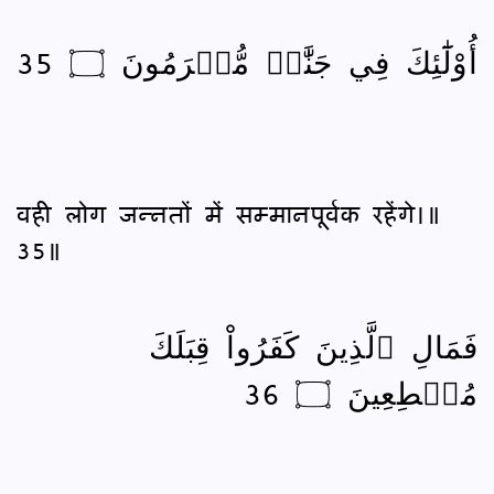
أُوْلَٰٓئِكَ فِي جَنَّٰتٖ مُّكۡرَمُونَ ۝ 35
वही लोग जन्‍नतों में सम्मानपूर्वक रहेंगे।॥
35॥
فَمَالِ ٱلَّذِينَ كَفَرُواْ قِبَلَكَ
مُهۡطِعِينَ ۝ 36