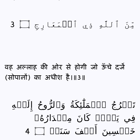
مِّنَ ٱللَّهِ ذِي ٱلۡمَعَارِجِ ۝ 3
वह अल्लाह की ओर से होगी जो ऊँचे दर्जे
(सोपानों) का अधीश है।॥3॥
تَعۡرُجُ ٱلۡمَلَٰٓئِكَةُ وَٱلرُّوحُ إِلَيۡهِ
فِي يَوۡمٖ كَانَ مِقۡدَارُهُۥ
خَمۡسِينَ أَلۡفَ سَنَةٖ ۝ 4