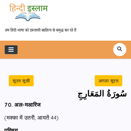
सूरत सूची
अगला सूरत
سُورَةُ المَعَارِجِ
70. अल-मआरिज
(मक्का में उतरी, आयतें 44)
परिचय