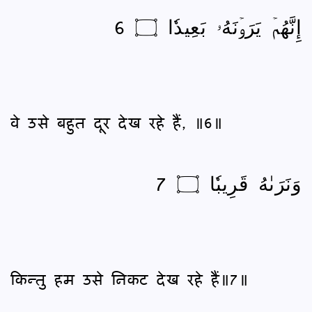
إِنَّهُمۡ يَرَوۡنَهُۥ بَعِيدٗا ۝ 6
वे उसे बहुत दूर देख रहे हैं, ॥6॥
وَنَرَىٰهُ قَرِيبٗا ۝ 7
किन्तु हम उसे निकट देख रहे हैं॥7॥