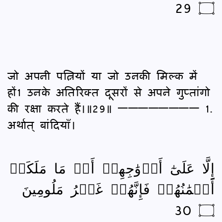
۝ 29
जो अपनी पत्नियों या जो उनकी मिल्‍क में
हों1 उनके अतिरिक्‍त दूसरों से अपने गुप्‍तांगो
की रक्षा करते हैं।॥29॥ ———————— 1.
अर्थात् बांदियाँ।
إِلَّا عَلَىٰٓ أَزۡوَٰجِهِمۡ أَوۡ مَا مَلَكَتۡ
أَيۡمَٰنُهُمۡ فَإِنَّهُمۡ غَيۡرُ مَلُومِينَ
۝ 30