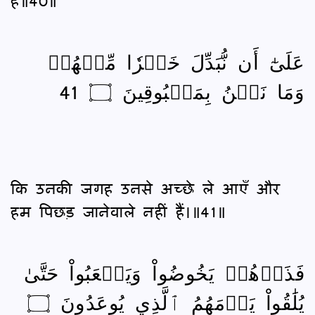
है॥40॥
عَلَىٰٓ أَن نُّبَدِّلَ خَيۡرٗا مِّنۡهُمۡ
وَمَا نَحۡنُ بِمَسۡبُوقِينَ ۝ 41
कि उनकी जगह उनसे अच्छे ले आएँ और
हम पिछड़ जानेवाले नहीं हैं।॥41॥
فَذَرۡهُمۡ يَخُوضُواْ وَيَلۡعَبُواْ حَتَّىٰ
يُلَٰقُواْ يَوۡمَهُمُ ٱلَّذِي يُوعَدُونَ ۝