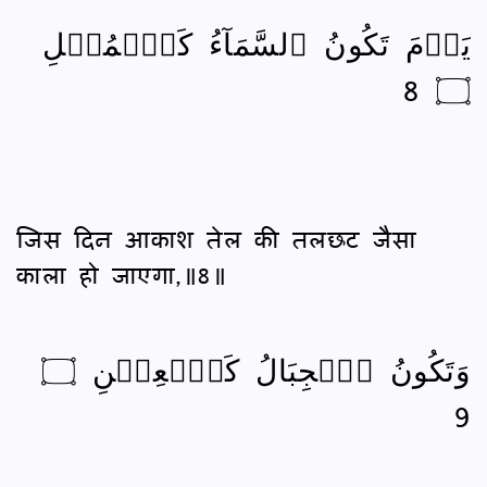
يَوۡمَ تَكُونُ ٱلسَّمَآءُ كَٱلۡمُهۡلِ
۝ 8
जिस दिन आकाश तेल की तलछट जैसा
काला हो जाएगा,॥8॥
وَتَكُونُ ٱلۡجِبَالُ كَٱلۡعِهۡنِ ۝
9