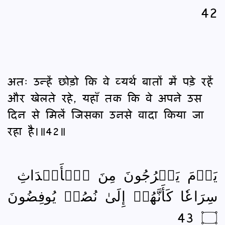
42
अतः उन्हें छोड़ो कि वे व्यर्थ बातों में पड़े रहें
और खेलते रहे, यहाँ तक कि वे अपने उस
दिन से मिलें जिसका उनसे वादा किया जा
रहा है।॥42॥
يَوۡمَ يَخۡرُجُونَ مِنَ ٱلۡأَجۡدَاثِ
سِرَاعٗا كَأَنَّهُمۡ إِلَىٰ نُصُبٖ يُوفِضُونَ
۝ 43