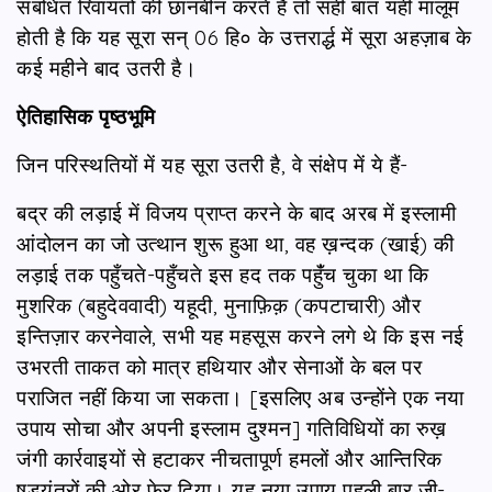
संबंधित रिवायतों की छानबीन करते हैं तो सही बात यही मालूम
होती है कि यह सूरा सन् 06 हि० के उत्तरार्द्ध में सूरा अहज़ाब के
कई महीने बाद उतरी है।
ऐतिहासिक पृष्ठभूमि
जिन परिस्थतियों में यह सूरा उतरी है, वे संक्षेप में ये हैं-
बद्र की लड़ाई में विजय प्राप्त करने के बाद अरब में इस्लामी
आंदोलन का जो उत्थान शुरू हुआ था, वह ख़न्दक (खाई) की
लड़ाई तक पहुँचते-पहुँचते इस हद तक पहुंँच चुका था कि
मुशरिक (बहुदेववादी) यहूदी, मुनाफ़िक़ (कपटाचारी) और
इन्तिज़ार करनेवाले, सभी यह महसूस करने लगे थे कि इस नई
उभरती ताकत को मात्र हथियार और सेनाओं के बल पर
पराजित नहीं किया जा सकता। [इसलिए अब उन्होंने एक नया
उपाय सोचा और अपनी इस्लाम दुश्मन] गतिविधियों का रुख़
जंगी कार्रवाइयों से हटाकर नीचतापूर्ण हमलों और आन्तिरिक
षड्‍यंत्रों की ओर फेर दिया। यह नया उपाय पहली बार ज़ी-