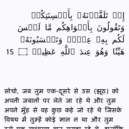
إِذۡ تَلَقَّوۡنَهُۥ بِأَلۡسِنَتِكُمۡ
وَتَقُولُونَ بِأَفۡوَاهِكُم مَّا لَيۡسَ
لَكُم بِهِۦ عِلۡمٞ وَتَحۡسَبُونَهُۥ
هَيِّنٗا وَهُوَ عِندَ ٱللَّهِ عَظِيمٞ ۝ 15
सोचो, जब तुम एक-दूसरे से उस (झूठ) को
अपनी ज़बानों पर लेते जा रहे थे और तुम
अपने मुँह से वह कुछ कहे जो रहे थे जिसके
विषय में तुम्हें कोई ज्ञान न था और तुम
उसे एक साधारण बात समझ रहे थे; हालाँकि