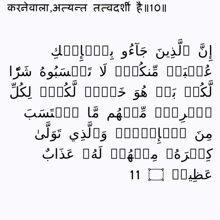
करनेवाला,अत्यन्त तत्वदर्शी है॥10॥
إِنَّ ٱلَّذِينَ جَآءُو بِٱلۡإِفۡكِ
عُصۡبَةٞ مِّنكُمۡۚ لَا تَحۡسَبُوهُ شَرّٗا
لَّكُمۖ بَلۡ هُوَ خَيۡرٞ لَّكُمۡۚ لِكُلِّ
ٱمۡرِيٕٖ مِّنۡهُم مَّا ٱكۡتَسَبَ
مِنَ ٱلۡإِثۡمِۚ وَٱلَّذِي تَوَلَّىٰ
كِبۡرَهُۥ مِنۡهُمۡ لَهُۥ عَذَابٌ
عَظِيمٞ ۝ 11