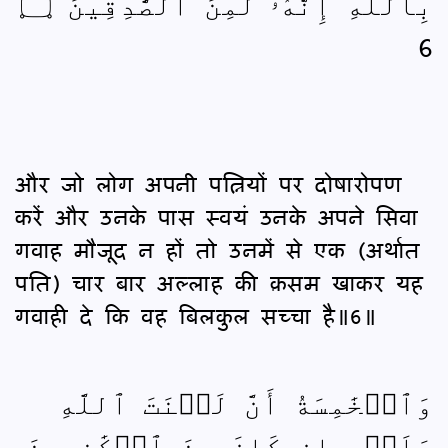
بِٱللَّهِ إِنَّهُۥ لَمِنَ ٱلصَّٰدِقِينَ ۝
6
और जो लोग अपनी पत्नियों पर दोषारोपण
करें और उनके पास स्वयं उनके अपने सिवा
गवाह मौजूद न हों तो उनमें से एक (अर्थात
पति) चार बार अल्लाह की क़सम खाकर यह
गवाही दे कि वह बिलकुल सच्चा है॥6॥
وَٱلۡخَٰمِسَةُ أَنَّ لَعۡنَتَ ٱللَّهِ
عَلَيۡهِ إِن كَانَ مِنَ ٱلۡكَٰذِبِينَ