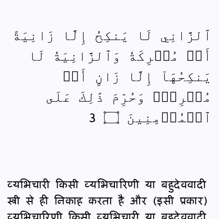
ٱلزَّانِي لَا يَنكِحُ إِلَّا زَانِيَةً
أَوۡ مُشۡرِكَةٗ وَٱلزَّانِيَةُ لَا
يَنكِحُهَآ إِلَّا زَانٍ أَوۡ
مُشۡرِكٞۚ وَحُرِّمَ ذَٰلِكَ عَلَى
ٱلۡمُؤۡمِنِينَ ۝ 3
व्यभिचारी किसी व्यभिचारिणी या बहुदेववादी
स्त्री से ही निकाह करता है और (इसी प्रकार)
व्यभिचारिणी किसी व्यभिचारी या बहुदेववादी