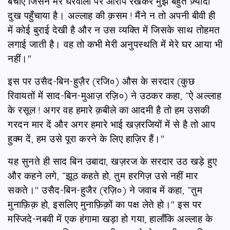
बचाए जिसने मेरे घरवालो पर आरोप रखकर मुझे बहुत ज़्यादा
दुख पहुँचाया है। अल्लाह की क़सम ! मैंने न तो अपनी बीवी ही
में कोई बुराई देखी है और न उस व्यक्ति में जिसके साथ तोहमत
लगाई जाती है। वह तो कभी मेरी अनुपस्थति में मेरे घर आया भी
नहीं।"
इस पर उसैद-बिन-हुज़ैर (रजि०) औस के सरदार (कुछ
रिवायतों में साद-बिन-मुआज़ रज़ि०) ने उठकर कहा, “ऐ अल्लाह
के रसूल ! अगर वह हमारे क़बीले का आदमी है तो हम उसकी
गरदन मार दें और अगर हमारे भाई खज़रजियों में से है तो आप
हुक्म दें, हम उसे पूरा करने के लिए हाज़िर हैं।"
यह सुनते ही साद बिन उबादा, खज़रज के सरदार उठ खड़े हुए
और कहने लगे, “झूठ कहते हो, तुम हरगिज़ उसे नहीं मार
सकते।" उसैद-बिन-हुजैर (रज़ि०) ने जवाब में कहा, “तुम
मुनाफ़िक़ हो, इसलिए मुनाफ़िक़ों का पक्ष लेते हो।" इस पर
मस्जिदे-नबवी में एक हंगामा खड़ा हो गया, हालाँकि अल्लाह के