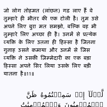
जो लोग तोहमत (लांछन) गढ़ लाए हैं वे
तुम्हारे ही भीतर की एक टोली है। तुम उसे
अपने लिए बुरा मत समझो, बल्कि वह भी
तुम्हारे लिए अच्छा ही है। उनमें से प्रत्येक
व्यक्ति के लिए उतना ही हिस्सा है जितना
गुनाह उसने कमाया और उनमें से जिस
व्यक्ति ने उसकी ज़िम्मेदारी का एक बड़ा
हिस्सा अपने सिर लिया उसके लिए बड़ी
यातना है॥11॥
لَّوۡلَآ إِذۡ سَمِعۡتُمُوهُ ظَنَّ
ٱلۡمُؤۡمِنُونَ وَٱلۡمُؤۡمِنَٰتُ