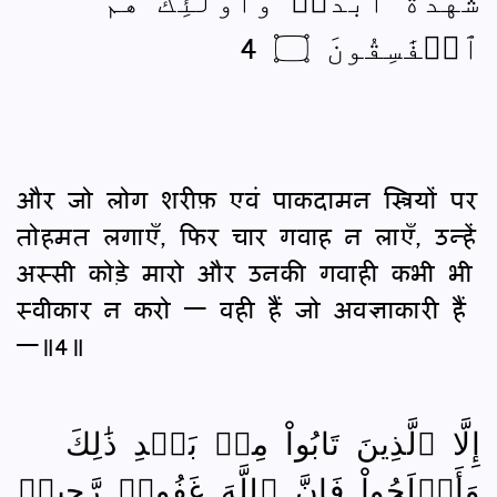
ٱلۡفَٰسِقُونَ ۝ 4
और जो लोग शरीफ़ एवं पाकदामन स्त्रियों पर
तोहमत लगाएँ, फिर चार गवाह न लाएँ, उन्हें
अस्सी कोड़े मारो और उनकी गवाही कभी भी
स्वीकार न करो — वही हैं जो अवज्ञाकारी हैं
—॥4॥
إِلَّا ٱلَّذِينَ تَابُواْ مِنۢ بَعۡدِ ذَٰلِكَ
وَأَصۡلَحُواْ فَإِنَّ ٱللَّهَ غَفُورٞ رَّحِيمٞ