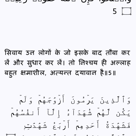
۝ 5
सिवाय उन लोगों के जो इसके बाद तौबा कर
लें और सुधार कर लें। तो निश्‍चय ही अल्लाह
बहुत क्षमाशील, अत्यन्त दयावान है॥5॥
وَٱلَّذِينَ يَرۡمُونَ أَزۡوَٰجَهُمۡ وَلَمۡ
يَكُن لَّهُمۡ شُهَدَآءُ إِلَّآ أَنفُسُهُمۡ
فَشَهَٰدَةُ أَحَدِهِمۡ أَرۡبَعُ شَهَٰدَٰتِۭ