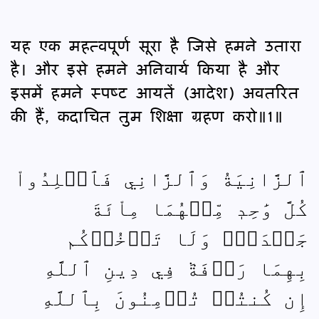
यह एक महत्वपूर्ण सूरा है जिसे हमने उतारा
है। और इसे हमने अनिवार्य किया है और
इसमें हमने स्पष्‍ट आयतें (आदेश) अवतरित
की हैं, कदाचित तुम शिक्षा ग्रहण करो॥1॥
ٱلزَّانِيَةُ وَٱلزَّانِي فَٱجۡلِدُواْ
كُلَّ وَٰحِدٖ مِّنۡهُمَا مِاْئَةَ
جَلۡدَةٖۖ وَلَا تَأۡخُذۡكُم
بِهِمَا رَأۡفَةٞ فِي دِينِ ٱللَّهِ
إِن كُنتُمۡ تُؤۡمِنُونَ بِٱللَّهِ