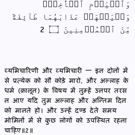
وَٱلۡيَوۡمِ ٱلۡأٓخِرِۖ
وَلۡيَشۡهَدۡ عَذَابَهُمَا طَآئِفَةٞ
مِّنَ ٱلۡمُؤۡمِنِينَ ۝ 2
व्यभिचारिणी और व्यभिचारी — इन दोनों में
से प्रत्येक को सौ कोड़े मारो, और अल्लाह के
धर्म (क़ानून) के विषय में तुम्हें उनपर तरस
न आए यदि तुम अल्लाह और अन्तिम दिन
को मानते हो। और उन्हें दण्‍ड देते समय
मोमिनों में से कुछ लोगों को उपस्थित रहना
चाहिए॥2॥