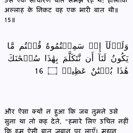
अल्लाह के निकट वह एक भारी बात थी॥
15॥
وَلَوۡلَآ إِذۡ سَمِعۡتُمُوهُ قُلۡتُم مَّا
يَكُونُ لَنَآ أَن نَّتَكَلَّمَ بِهَٰذَا سُبۡحَٰنَكَ
هَٰذَا بُهۡتَٰنٌ عَظِيمٞ ۝ 16
और ऐसा क्यों न हुआ कि जब तुमने उसे
सुना था तो कह देते, "हमारे लिए उचित नहीं
कि हम ऐसी बात ज़बान पर लाएँ। महान