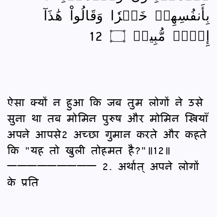
بِأَنفُسِهِمۡ خَيۡرٗا وَقَالُواْ هَٰذَآ
إِفۡكٞ مُّبِينٞ ۝ 12
ऐसा क्यों न हुआ कि जब तुम लोगों ने उसे
सुना था तब मोमिन पुरुष और मोमिन स्त्रियाँ
अपने आपसे2 अच्छा गुमान करते और कहते
कि "यह तो खुली तोहमत है?"॥12॥
————————— 2. अर्थात् अपने लोगों
के प्रति