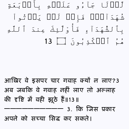
لَّوۡلَا جَآءُو عَلَيۡهِ بِأَرۡبَعَةِ
شُهَدَآءَۚ فَإِذۡ لَمۡ يَأۡتُواْ
بِٱلشُّهَدَآءِ فَأُوْلَٰٓئِكَ عِندَ ٱللَّهِ
هُمُ ٱلۡكَٰذِبُونَ ۝ 13
आख़िर वे इसपर चार गवाह क्यों न लाए?3
अब जबकि वे गवाह नहीं लाए तो अल्लाह
की दृष्टि में वही झूठे हैं॥13॥
—————————— 3. कि जिस प्रकार
अपने को सच्चा सिद्ध कर सकते।