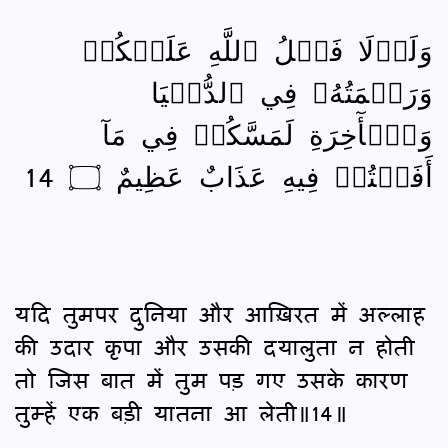
وَلَوۡلَا فَضۡلُ ٱللَّهِ عَلَيۡكُمۡ
وَرَحۡمَتُهُۥ فِي ٱلدُّنۡيَا
وَٱلۡأٓخِرَةِ لَمَسَّكُمۡ فِي مَآ
أَفَضۡتُمۡ فِيهِ عَذَابٌ عَظِيمٌ ۝ 14
यदि तुमपर दुनिया और आख़िरत में अल्लाह
की उदार कृपा और उसकी दयालुता न होती
तो जिस बात में तुम पड़ गए उसके कारण
तुम्हें एक बड़ी यातना आ लेती॥14॥