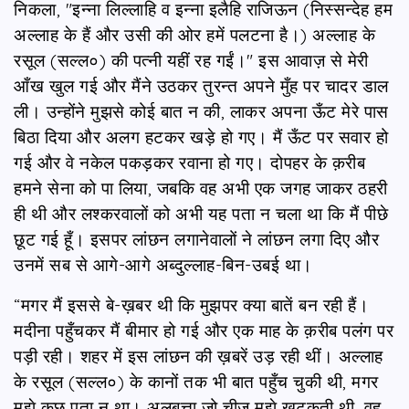
निकला, "इन्ना लिल्लाहि व इन्ना इलैहि राजिऊन (निस्सन्देह हम
अल्लाह के हैं और उसी की ओर हमें पलटना है।) अल्लाह के
रसूल (सल्ल०) की पत्नी यहीं रह गईं।" इस आवाज़ से मेरी
आँख खुल गई और मैंने उठकर तुरन्त अपने मुँह पर चादर डाल
ली। उन्होंने मुझसे कोई बात न की, लाकर अपना ऊँट मेरे पास
बिठा दिया और अलग हटकर खड़े हो गए। मैं ऊँट पर सवार हो
गई और वे नकेल पकड़कर रवाना हो गए। दोपहर के क़रीब
हमने सेना को पा लिया, जबकि वह अभी एक जगह जाकर ठहरी
ही थी और लश्करवालों को अभी यह पता न चला था कि मैं पीछे
छूट गई हूँ। इसपर लांछन लगानेवालों ने लांछन लगा दिए और
उनमें सब से आगे-आगे अब्दुल्लाह-बिन-उबई था।
“मगर मैं इससे बे-ख़बर थी कि मुझपर क्या बातें बन रही हैं।
मदीना पहुँचकर मैं बीमार हो गई और एक माह के क़रीब पलंग पर
पड़ी रही। शहर में इस लांछन की ख़बरें उड़ रही थीं। अल्लाह
के रसूल (सल्ल०) के कानों तक भी बात पहुँच चुकी थी, मगर
मुझे कुछ पता न था। अलबत्ता जो चीज़ मुझे खटकती थी, वह