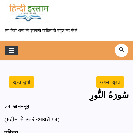
सूरत सूची
अगला सूरत
سُورَةُ النُّورِ
24.
अन-नूर
(मदीना में उतरी-आयतें 64)
परिचय