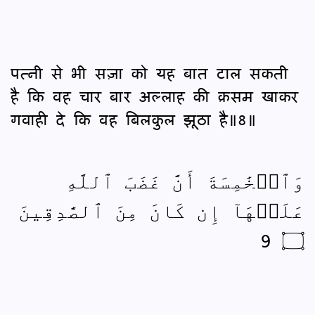
पत्‍नी से भी सज़ा को यह बात टाल सकती
है कि वह चार बार अल्लाह की क़सम खाकर
गवाही दे कि वह बिलकुल झूठा है॥8॥
وَٱلۡخَٰمِسَةَ أَنَّ غَضَبَ ٱللَّهِ
عَلَيۡهَآ إِن كَانَ مِنَ ٱلصَّٰدِقِينَ
۝ 9