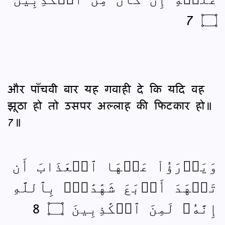
۝ 7
और पाँचवी बार यह गवाही दे कि यदि वह
झूठा हो तो उसपर अल्लाह की फिटकार हो॥
7॥
وَيَدۡرَؤُاْ عَنۡهَا ٱلۡعَذَابَ أَن
تَشۡهَدَ أَرۡبَعَ شَهَٰدَٰتِۭ بِٱللَّهِ
إِنَّهُۥ لَمِنَ ٱلۡكَٰذِبِينَ ۝ 8