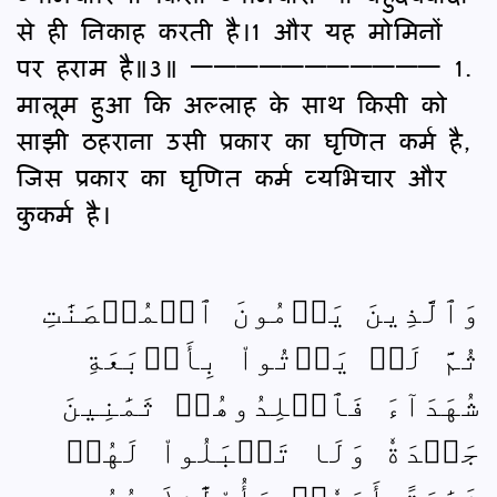
से ही निकाह करती है।1 और यह मोमिनों
पर हराम है॥3॥ ——————————— 1.
मालूम हुआ कि अल्लाह के साथ किसी को
साझी ठहराना उसी प्रकार का घृणित कर्म है,
जिस प्रकार का घृणित कर्म व्यभिचार और
कुकर्म है।
وَٱلَّذِينَ يَرۡمُونَ ٱلۡمُحۡصَنَٰتِ
ثُمَّ لَمۡ يَأۡتُواْ بِأَرۡبَعَةِ
شُهَدَآءَ فَٱجۡلِدُوهُمۡ ثَمَٰنِينَ
جَلۡدَةٗ وَلَا تَقۡبَلُواْ لَهُمۡ
شَهَٰدَةً أَبَدٗاۚ وَأُوْلَٰٓئِكَ هُمُ