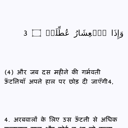
وَإِذَا ٱلۡعِشَارُ عُطِّلَتۡ ۝ 3
(4) और जब दस महीने की गर्भवती
ऊँटनियाँ अपने हाल पर छोड़ दी जाएँगी4,
4. अरबवालों के लिए उस ऊँटनी से अधिक