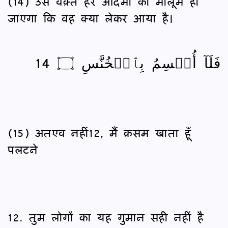
(14) उस वक़्त हर आदमी को मालूम हो
जाएगा कि वह क्या लेकर आया है।
فَلَآ أُقۡسِمُ بِٱلۡخُنَّسِ ۝ 14
(15) अतएव नहीं12, मैं क़सम खाता हूँ
पलटने
12. तुम लोगों का यह गुमान सही नहीं है