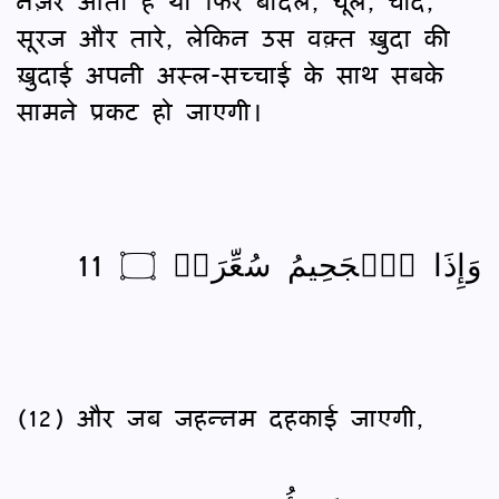
नज़र आता है या फिर बादल, धूल, चाँद,
सूरज और तारे, लेकिन उस वक़्त ख़ुदा की
ख़ुदाई अपनी अस्ल-सच्चाई के साथ सबके
सामने प्रकट हो जाएगी।
وَإِذَا ٱلۡجَحِيمُ سُعِّرَتۡ ۝ 11
(12) और जब जहन्नम दहकाई जाएगी,