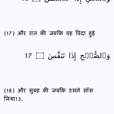
(17) और रात की जबकि वह विदा हुई
وَٱلصُّبۡحِ إِذَا تَنَفَّسَ ۝ 17
(18) और सुबह की जबकि उसने साँस
लिया13,