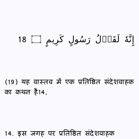
إِِنَّهٗ لَقَوۡلُ رَسُولٍ كَرِيمٍ ۝ 18
(19) यह वास्तव में एक प्रतिष्ठित संदेशवाहक
का कथन है14,
14. इस जगह पर प्रतिष्ठित संदेशवाहक