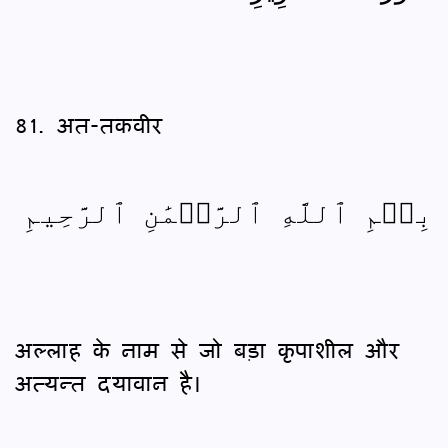
81. अत-तकवीर
بِسۡمِ ٱللَّهِ ٱلرَّحۡمَٰنِ ٱلرَّحِيمِ
अल्लाह के नाम से जो बड़ा कृपाशील और
अत्यन्त दयावान है।