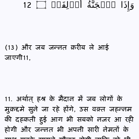
وَإِذَا ٱلۡجَنَّةُ أُزۡلِفَتۡ ۝ 12
(13) और जब जन्नत क़रीब ले आई
जाएगी11,
11. अर्थात् हश्र के मैदान में जब लोगों के
मुक़द्दमे सुने जा रहे होंगे, उस वक़्त जहन्नम
की दहकती हुई आग भी सबको नज़र आ रही
होगी और जन्नत भी अपनी सारी नेमतों के