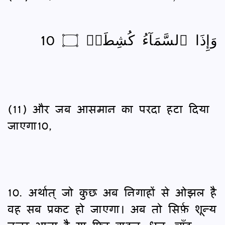
وَإِذَا ٱلسَّمَآءُ كُشِطَتۡ ۝ 10
(11) और जब आसमान का परदा हटा दिया
जाएगा10,
10. अर्थात् जो कुछ अब निगाहों से ओझल है
वह सब प्रकट हो जाएगा। अब तो सिर्फ़ शून्य