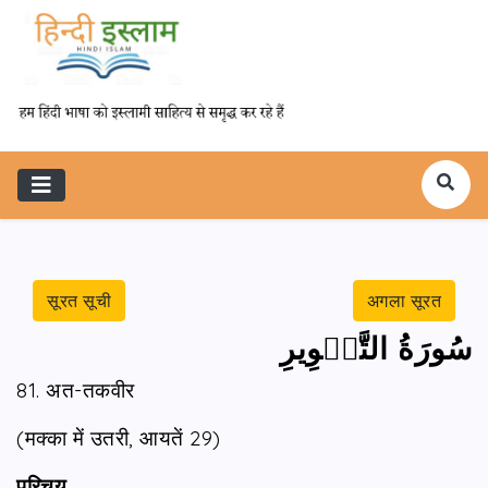
सूरत सूची
अगला सूरत
سُورَةُ التَّكۡوِيرِ
81. अत-तकवीर
(मक्का में उतरी, आयतें 29)
परिचय