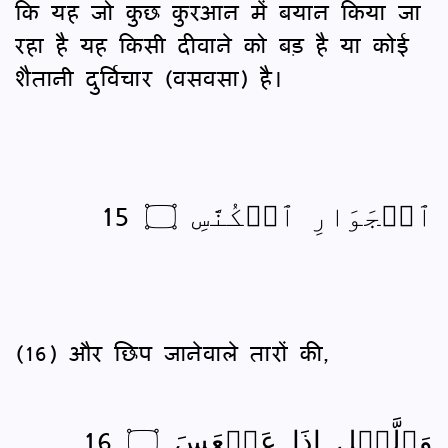
कि यह जो कुछ कुरआन में बयान किया जा
रहा है यह किसी दीवाने को बड़ है या कोई
शैतानी दुर्विचार (वसवसा) है।
ٱلۡجَوَارِ ٱلۡكُنَّسِ ۝ 15
(16) और छिप जानेवाले तारों की,
وَٱلَّيۡلِ إِذَا عَسۡعَسَ ۝ 16