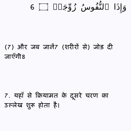
وَإِذَا ٱلنُّفُوسُ زُوِّجَتۡ ۝ 6
(7) और जब जानें7 (शरीरों से) जोड़ दी
जाएँगी8
7. यहाँ से क़ियामत के दूसरे चरण का
उल्लेख शुरू होता है।