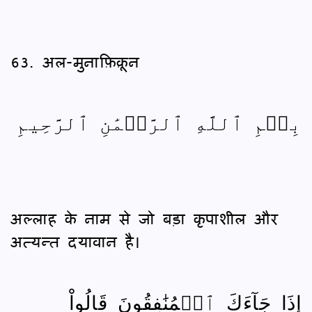
63. अल-मुनाफ़िक़ून
بِسۡمِ ٱللَّهِ ٱلرَّحۡمَٰنِ ٱلرَّحِيمِ
अल्लाह के नाम से जो बड़ा कृपाशील और
अत्यन्त दयावान है।
إِذَا جَآءَكَ ٱلۡمُنَٰفِقُونَ قَالُواْ