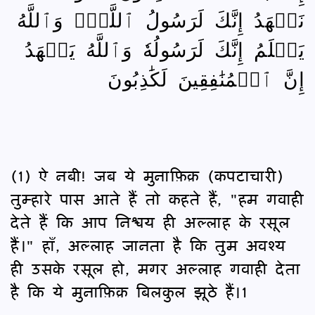
نَشۡهَدُ إِنَّكَ لَرَسُولُ ٱللَّهِۗ وَٱللَّهُ
يَعۡلَمُ إِنَّكَ لَرَسُولُهٗ وَٱللَّهُ يَشۡهَدُ
إِنَّ ٱلۡمُنَٰفِقِينَ لَكَٰذِبُونَ
(1) ऐ नबी! जब ये मुनाफ़िक़ (कपटाचारी)
तुम्हारे पास आते हैं तो कहते हैं, "हम गवाही
देते हैं कि आप निश्चय ही अल्लाह के रसूल
हैं।" हाँ, अल्लाह जानता है कि तुम अवश्य
ही उसके रसूल हो, मगर अल्लाह गवाही देता
है कि ये मुनाफ़िक़ बिलकुल झूठे हैं।1