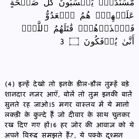
مُّسَنَّدَةٌۖ يَحۡسَبُونَ كُلَّ صَيۡحَةٍ
عَلَيۡهِمۡۚ هُمُ ٱلۡعَدُوُّ
فَٱحۡذَرۡهُمۡۚ قَٰتَلَهُمُ ٱللَّهُۖ
أَنَّىٰ يُؤۡفَكُونَ ۝ 3
(4) इन्हें देखो तो इनके डील-डौल तुम्हें बड़े
शानदार नज़र आएँ, बोलें तो तुम इनकी बातें
सुनते रह जाओ।5 मगर वास्तव में ये मानो
लकड़ी के कुन्दे हैं जो दीवार के साथ चुनकर
रख दिए गए हों।6 हर ज़ोर की आवाज़ को ये
अपने विरुद्ध समझते हैं7, ये पक्के दुश्मन