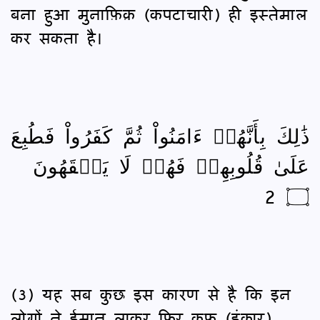
बना हुआ मुनाफ़िक़ (कपटाचारी) ही इस्तेमाल
कर सकता है।
ذَٰلِكَ بِأَنَّهُمۡ ءَامَنُواْ ثُمَّ كَفَرُواْ فَطُبِعَ
عَلَىٰ قُلُوبِهِمۡ فَهُمۡ لَا يَفۡقَهُونَ
۝ 2
(3) यह सब कुछ इस कारण से है कि इन
लोगों ने ईमान लाकर फिर कुफ़्र (इंकार)