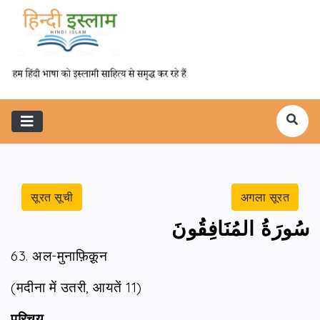
सूरत सूची
अगला सूरत
سُورَةُ المُنَافِقُونَ
63. अल-मुनाफ़िक़ून
(मदीना में उतरी, आयतें 11)
परिचय