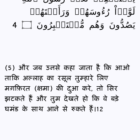
لَوَّوۡاْ رُءُوسَهُمۡ وَرَأَيۡتَهُمۡ
يَصُدُّونَ وَهُم مُّسۡتَكۡبِرُونَ ۝ 4
(5) और जब उनसे कहा जाता है कि आओ
ताकि अल्लाह का रसूल तुम्हारे लिए
मग़फ़िरत (क्षमा) की दुआ करे, तो सिर
झटकते हैं और तुम देखते हो कि वे बड़े
घमंड के साथ आने से रुकते हैं।12