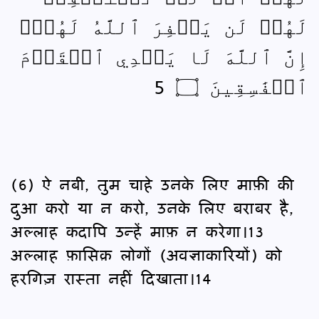
لَهُمۡ لَن يَغۡفِرَ ٱللَّهُ لَهُمۡۚ
إِنَّ ٱللَّهَ لَا يَهۡدِي ٱلۡقَوۡمَ
ٱلۡفَٰسِقِينَ ۝ 5
(6) ऐ नबी, तुम चाहे उनके लिए माफ़ी की
दुआ करो या न करो, उनके लिए बराबर है,
अल्लाह कदापि उन्हें माफ़ न करेगा।13
अल्लाह फ़ासिक़ लोगों (अवज्ञाकारियों) को
हरगिज़ रास्ता नहीं दिखाता।14