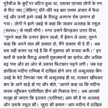
मुरैसीअ के कुएँ पर घटित हुआ था, उसका प्रभाव लोगों के मन
से मिट जाए [लेकिन] धीरे-धीरे यह बात तमाम अंसार में फैल
गई और उनमें इब्‍ने-उबई के विरुद्ध अत्यन्त रोष उत्पन्न हो
गया। लोगों ने इब्‍ने-उबई से कहा कि जाकर अल्लाह के रसूल
(सल्ल०) से माफ़ी माँगो। मगर उसने बिगड़कर उत्तर दिया,
"तुमने कहा कि उनपर ईमान लाओ, मैं ईमान ले आया; तुमने
कहा कि अपने माल की ज़कात दो, मैंने ज़कात भी दे दी। अब
बस यही कसर रह गई है कि मैं मुहम्मद को सजदा करूँ।" इन
बातों से उसके विरुद्ध अंसारी मुसलमानों का क्रोध और अधिक
बढ़ गया और हर ओर से उसपर फिटकार पड़ने लगी। जब यह
क़ाफ़िला मदीना तय्यिबा में दाखिल होने लगा तो अब्दुल्लाह-बिन-
उबई के बेटे जिनका नाम भी अब्दुल्लाह ही था, तलवार खींचकर
बाप के आगे खड़े हो गए और बोले, "आपने कहा था कि मदीना
वापस पहुँचकर प्रतिष्ठित हीन को निकाल देगा। अब आपको
मालूम हो जाएगा कि इज़्ज़त (प्रतिष्ठा) आप की है या अल्लाह
और उसके रसूल की। ख़ुदा की क़सम ! आप मदीना में दाखिल