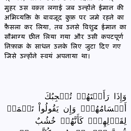
मुहर उस वक़्त लगाई जब उन्होंने ईमान की
अभिव्यक्ति के बावजूद कुफ़्र पर जमे रहने का
फ़ैसला कर लिया, तब उनसे विशुद्ध ईमान का
सौभाग्य छीन लिया गया और उसी कपटपूर्ण
निफ़ाक़ के साधन उनके लिए जुटा दिए गए
जिसे उन्होंने स्वयं अपनाया था।
وَإِذَا رَأَيۡتَهُمۡ تُعۡجِبُكَ
أَجۡسَامُهُمۡۖ وَإِن يَقُولُواْ تَسۡمَعۡ
لِقَوۡلِهِمۡۖ كَأَنَّهُمۡ خُشُبٌ