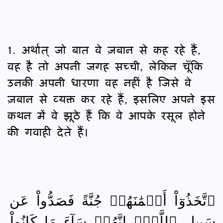
1. अर्थात् जो बात वे ज़बान से कह रहे हैं,
वह है तो अपनी जगह सच्ची, लेकिन चूँकि
उनकी अपनी धारणा वह नहीं है जिसे वे
ज़बान से व्यक्त कर रहे हैं, इसलिए अपने इस
कथन में वे झूठे हैं कि वे आपके रसूल होने
की गवाही देते हैं।
ٱتَّخَذُوٓاْ أَيۡمَٰنَهُمۡ جُنَّةً فَصَدُّواْ عَن
سَبِيلِ ٱللَّهِۚ إِنَّهُمۡ سَآءَ مَا كَانُواْ