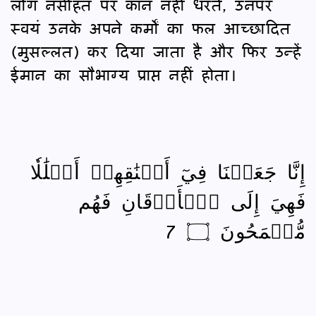
लोग नसीहत पर कान नहीं धरते, उनपर
स्वयं उनके अपने कर्मों का फल आच्छादित
(मुसल्लत) कर दिया जाता है और फिर उन्हें
ईमान का सौभाग्य प्राप्त नहीं होता।
إِنَّا جَعَلۡنَا فِيٓ أَعۡنَٰقِهِمۡ أَغۡلَٰلٗا
فَهِيَ إِلَى ٱلۡأَذۡقَانِ فَهُم
مُّقۡمَحُونَ ۝ 7