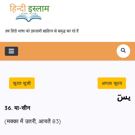
सूरत सूची
अगला सूरत
يسٓ
36. या-सीन
(मक्का में उतरी, आयतें 83)