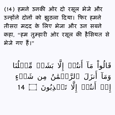
(14) हमने उनकी ओर दो रसूल भेजे और
उन्होंने दोनों को झुठला दिया। फिर हमने
तीसरा मदद के लिए भेजा और उन सबने
कहा, “हम तुम्हारी ओर रसूल की हैसियत से
भेजे गए हैं।”
قَالُواْ مَآ أَنتُمۡ إِلَّا بَشَرٞ مِّثۡلُنَا
وَمَآ أَنزَلَ ٱلرَّحۡمَٰنُ مِن شَيۡءٍ
إِنۡ أَنتُمۡ إِلَّا تَكۡذِبُونَ ۝ 14