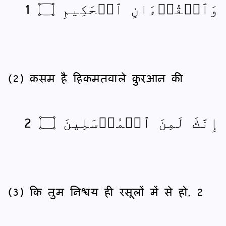
وَٱلۡقُرۡءَانِ ٱلۡحَكِيمِ ۝ 1
(2) क़सम है हिकमतवाले क़ुरआन की
إِنَّكَ لَمِنَ ٱلۡمُرۡسَلِينَ ۝ 2
(3) कि तुम निश्चय ही रसूलों में से हो, 2