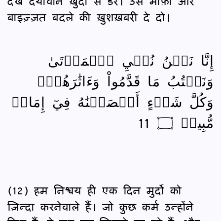
देखे दयावान ख़ुदा से डरे। उसे माफ़ी और
बाइज़्ज़त बदले की ख़ुशख़बरी दे दो।
إِنَّا نَحۡنُ نُحۡيِ ٱلۡمَوۡتَىٰ
وَنَكۡتُبُ مَا قَدَّمُواْ وَءَاثَٰرَهُمۡۚ
وَكُلَّ شَيۡءٍ أَحۡصَيۡنَٰهُ فِيٓ إِمَامٖ
مُّبِينٖ ۝ 11
(12) हम निश्चय ही एक दिन मुर्दो को
ज़िन्दा करनेवाले हैं। जो कुछ कर्म उन्होंने