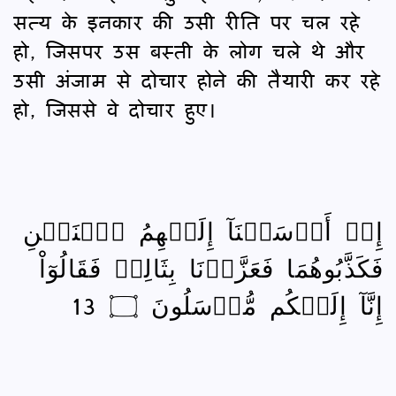
सत्य के इनकार की उसी रीति पर चल रहे
हो, जिसपर उस बस्ती के लोग चले थे और
उसी अंजाम से दोचार होने की तैयारी कर रहे
हो, जिससे वे दोचार हुए।
إِذۡ أَرۡسَلۡنَآ إِلَيۡهِمُ ٱثۡنَيۡنِ
فَكَذَّبُوهُمَا فَعَزَّزۡنَا بِثَالِثٖ فَقَالُوٓاْ
إِنَّآ إِلَيۡكُم مُّرۡسَلُونَ ۝ 13