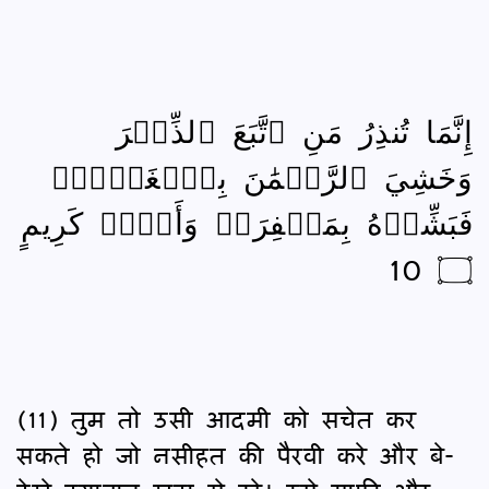
إِنَّمَا تُنذِرُ مَنِ ٱتَّبَعَ ٱلذِّكۡرَ
وَخَشِيَ ٱلرَّحۡمَٰنَ بِٱلۡغَيۡبِۖ
فَبَشِّرۡهُ بِمَغۡفِرَةٖ وَأَجۡرٖ كَرِيمٍ
۝ 10
(11) तुम तो उसी आदमी को सचेत कर
सकते हो जो नसीहत की पैरवी करे और बे-