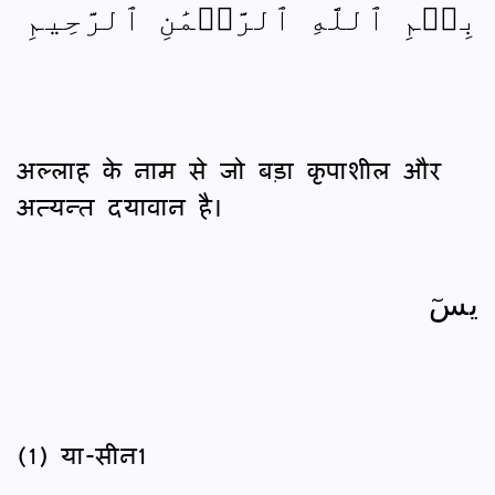
بِسۡمِ ٱللَّهِ ٱلرَّحۡمَٰنِ ٱلرَّحِيمِ
अल्लाह के नाम से जो बड़ा कृपाशील और
अत्यन्त दयावान है।
يسٓ
(1) या-सीन1