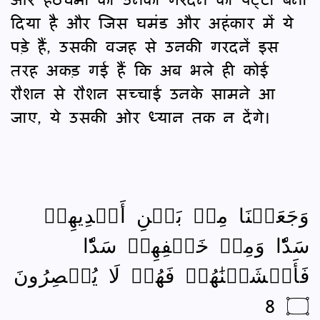
दिया है और जिस घमंड और अहंकार में ये
पड़े हैं, उसकी वजह से उनकी गरदनें इस
तरह अकड़ गई हैं कि अब भले ही कोई
रौशन से रौशन सच्चाई उनके सामने आ
जाए, ये उसकी ओर ध्यान तक न देंगे।
وَجَعَلۡنَا مِنۢ بَيۡنِ أَيۡدِيهِمۡ
سَدّٗا وَمِنۡ خَلۡفِهِمۡ سَدّٗا
فَأَغۡشَيۡنَٰهُمۡ فَهُمۡ لَا يُبۡصِرُونَ
۝ 8