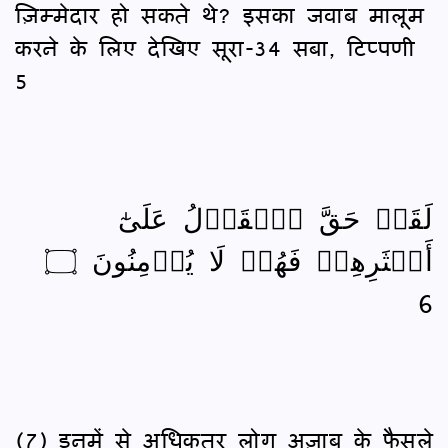
ज़िम्मेदार हो सकते थे? इसका जवाब मालूम
करने के लिए देखिए सूरा-34 सबा, टिप्पणी
5
لَقَدۡ حَقَّ ٱلۡقَوۡلُ عَلَىٰٓ
أَكۡثَرِهِمۡ فَهُمۡ لَا يُؤۡمِنُونَ ۝
6
(7) इनमें से अधिकतर लोग अज़ाब के फै़सले