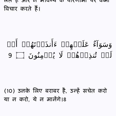
विचार करते हैं।
وَسَوَآءٌ عَلَيۡهِمۡ ءَأَنذَرۡتَهُمۡ أَمۡ
لَمۡ تُنذِرۡهُمۡ لَا يُؤۡمِنُونَ ۝ 9
(10) उनके लिए बराबर है, उन्हें सचेत करो
या न करो, ये न मानेंगे।8