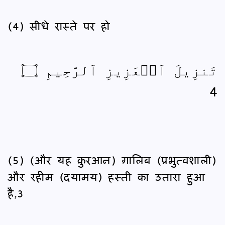
(4) सीधे रास्ते पर हो
تَنزِيلَ ٱلۡعَزِيزِ ٱلرَّحِيمِ ۝
4
(5) (और यह क़ुरआन) ग़ालिब (प्रभुत्वशाली)
और रहीम (दयामय) हस्ती का उतारा हुआ
है,3