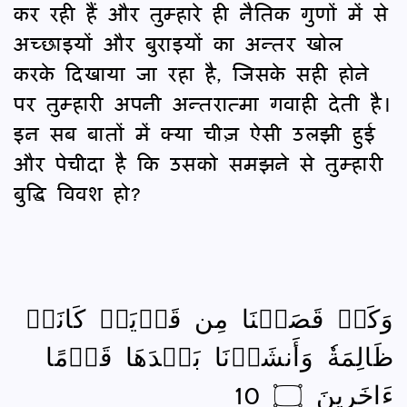
कर रही हैं और तुम्हारे ही नैतिक गुणों में से
अच्छाइयों और बुराइयों का अन्तर खोल
करके दिखाया जा रहा है, जिसके सही होने
पर तुम्हारी अपनी अन्तरात्मा गवाही देती है।
इन सब बातों में क्या चीज़ ऐसी उलझी हुई
और पेचीदा है कि उसको समझने से तुम्हारी
बुद्धि विवश हो?
وَكَمۡ قَصَمۡنَا مِن قَرۡيَةٖ كَانَتۡ
ظَالِمَةٗ وَأَنشَأۡنَا بَعۡدَهَا قَوۡمًا
ءَاخَرِينَ ۝ 10