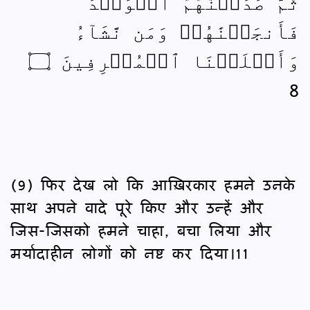
ثُمَّ صَدَقۡنَٰهُمُ ٱلۡوَعۡدَ
فَأَنجَيۡنَٰهُمۡ وَمَن نَّشَآءُ
وَأَهۡلَكۡنَا ٱلۡمُسۡرِفِينَ ۝
8
(9) फिर देख लो कि आख़िरकार हमने उनके
साथ अपने वादे पूरे किए और उन्हें और
जिस-जिसको हमने चाहा, बचा लिया और
मर्यादाहीन लोगों को नष्ट कर दिया।11