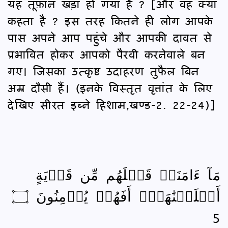
यह तूफ़ान खड़ा हो गया है ? [और वह क्या
कहता है ? इस तरह कितने ही लोग आपके
पास अपने आप पहुंचे और आपकी दावत से
प्रभावित होकर आपको पैरवी करनेवाले बन
गए। जिसका उत्कृष्ट उदाहरण तुफैल बिन
अम्र दौसी हैं। (इनके विस्तृत वृत्तांत के लिए
देखिए सीरत इब्ने हिशाम,खण्ड-2. 22-24)]
مَآ ءَامَنَتۡ قَبۡلَهُم مِّن قَرۡيَةٍ
أَهۡلَكۡنَٰهَآۖ أَفَهُمۡ يُؤۡمِنُونَ ۝
5