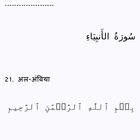
---------------------
سُورَةُ الأَنبِيَاءِ
21. अल-अंबिया
بِسۡمِ ٱللَّهِ ٱلرَّحۡمَٰنِ ٱلرَّحِيمِ