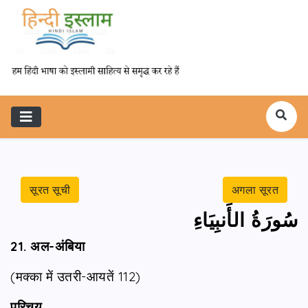
सूरत सूची
अगला सूरत
سُورَةُ الأَنبِيَاءِ
21. अल-अंबिया
(मक्का में उतरी-आयतें 112)
परिचय