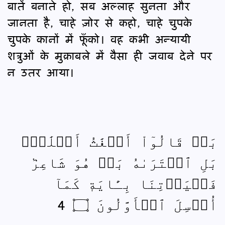
बातें बनाते हो, सब अल्लाह सुनता और
जानता है, चाहे ज़ोर से कहो, चाहे चुपके
चुपके कानों में फूँको। वह कभी अन्यायी
शत्रुओं के मुक़ाबले में वैसा ही जवाब देने पर
न उतर आया।
بَلۡ قَالُوٓاْ أَضۡغَٰثُ أَحۡلَٰمِۭ
بَلِ ٱفۡتَرَىٰهُ بَلۡ هُوَ شَاعِرٞ
فَلۡيَأۡتِنَا بِـَٔايَةٖ كَمَآ
أُرۡسِلَ ٱلۡأَوَّلُونَ ۝ 4