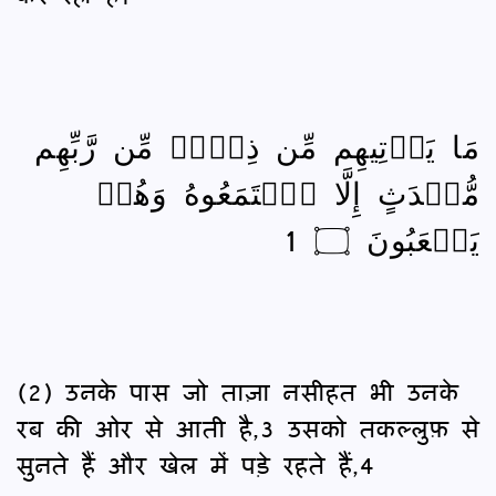
مَا يَأۡتِيهِم مِّن ذِكۡرٖ مِّن رَّبِّهِم
مُّحۡدَثٍ إِلَّا ٱسۡتَمَعُوهُ وَهُمۡ
يَلۡعَبُونَ ۝ 1
(2) उनके पास जो ताज़ा नसीहत भी उनके
रब की ओर से आती है,3 उसको तकल्लुफ़ से
सुनते हैं और खेल में पड़े रहते हैं,4