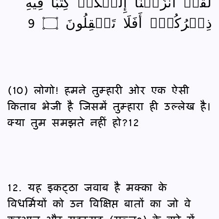
لَقَدۡ أَنزَلۡنَآ إِلَيۡكُمۡ كِتَٰبٗا فِيهِ
ذِكۡرُكُمۡۚ أَفَلَا تَعۡقِلُونَ ۝ 9
(10) लोगो! हमने तुम्हारी ओर एक ऐसी
किताब भेजी है जिसमें तुम्हारा ही उल्लेख है।
क्या तुम समझते नहीं हो?12
12. यह इकट्ठा जवाब है मक्का के
विधर्मियों को उन विक्षिप्त बातों का जो वे