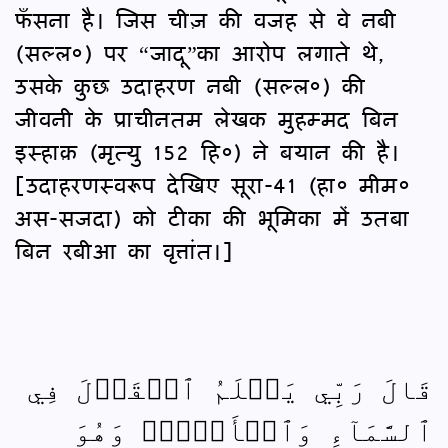
फँसना है। जिस चीज़ की वजह से वे नबी
(सल्ल०) पर “जादू”का आरोप लगाते थे,
उसके कुछ उदाहरण नबी (सल्ल०) की
जीवनी के प्राचीनतम लेखक मुहम्मद बिन
इस्हाक़ (मृत्यु 152 हि०) ने बयान की है।
[उदाहरणस्वरूप देखिए सूरा-41 (हा० मीम०
अस-सजदा) को टीका की भूमिका में उतबा
बिन रबीआ का वृत्तांत।]
قَالَ رَبِّي يَعۡلَمُ ٱلۡقَوۡلَ فِي
ٱلسَّمَآءِ وَٱلۡأَرۡضِۖ وَهُوَ