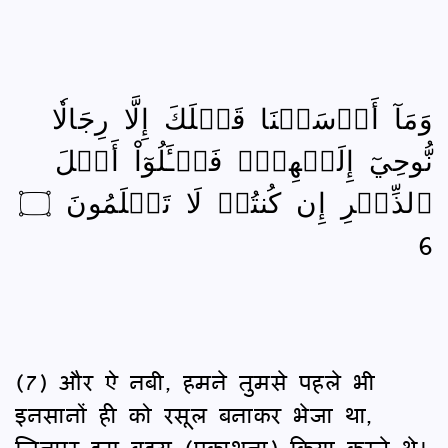
وَمَآ أَرۡسَلۡنَا قَبۡلَكَ إِلَّا رِجَالٗا
نُّوحِيٓ إِلَيۡهِمۡۖ فَسۡـَٔلُوٓاْ أَهۡلَ
ٱلذِّكۡرِ إِن كُنتُمۡ لَا تَعۡلَمُونَ ۝
6
(7) और ऐ नबी, हमने तुमसे पहले भी
इनसानों ही को रसूल बनाकर भेजा था,
जिनपर हम वह्‌य (प्रकाशना) किया करते थे।