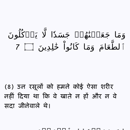
وَمَا جَعَلۡنَٰهُمۡ جَسَدٗا لَّا يَأۡكُلُونَ
ٱلطَّعَامَ وَمَا كَانُواْ خَٰلِدِينَ ۝ 7
(8) उन रसूलों को हमने कोई ऐसा शरीर
नहीं दिया था कि वे खाते न हों और न वे
सदा जीनेवाले थे।