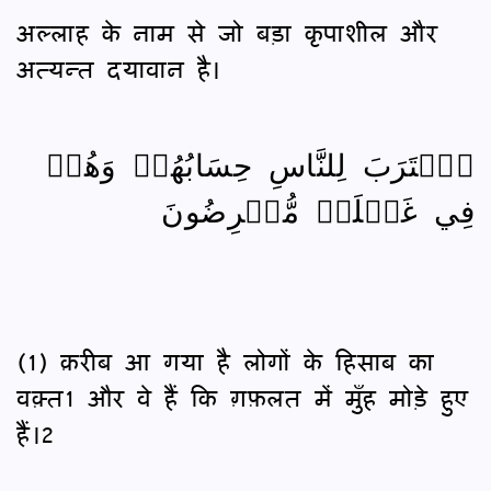
अल्लाह के नाम से जो बड़ा कृपाशील और
अत्यन्त दयावान है।
ٱقۡتَرَبَ لِلنَّاسِ حِسَابُهُمۡ وَهُمۡ
فِي غَفۡلَةٖ مُّعۡرِضُونَ
(1) क़रीब आ गया है लोगों के हिसाब का
वक़्त1 और वे हैं कि ग़फ़लत में मुँह मोड़े हुए
हैं।2