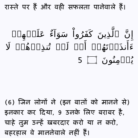
रास्ते पर हैं और वही सफलता पानेवाले हैं।
إِنَّ ٱلَّذِينَ كَفَرُواْ سَوَآءٌ عَلَيۡهِمۡ
ءَأَنذَرۡتَهُمۡ أَمۡ لَمۡ تُنذِرۡهُمۡ لَا
يُؤۡمِنُونَ ۝ 5
(6) जिन लोगों ने (इन बातों को मानने से)
इनकार कर दिया, 9 उनके लिए बराबर है,
चाहे तुम उन्हें ख़बरदार करो या न करो,
बहरहाल वे माननेवाले नहीं हैं।