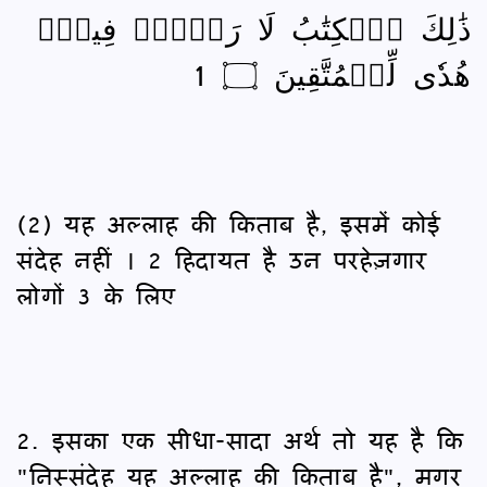
ذَٰلِكَ ٱلۡكِتَٰبُ لَا رَيۡبَۛ فِيهِۛ
هُدٗى لِّلۡمُتَّقِينَ ۝ 1
(2) यह अल्लाह की किताब है, इसमें कोई
संदेह नहीं । 2 हिदायत है उन परहेज़गार
लोगों 3 के लिए
2. इसका एक सीधा-सादा अर्थ तो यह है कि
"निस्संदेह यह अल्लाह की किताब है", मगर