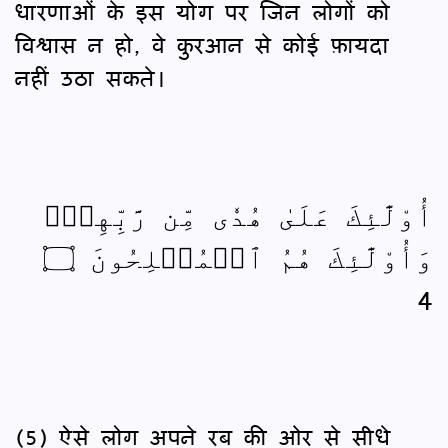
धारणाओं के इस योग पर जिन लोगों को
विश्वास न हो, वे कुरआन से कोई फ़ायदा
नहीं उठा सकते।
أُوْلَٰٓئِكَ عَلَىٰ هُدٗى مِّن رَّبِّهِمۡۖ
وَأُوْلَٰٓئِكَ هُمُ ٱلۡمُفۡلِحُونَ ۝
4
(5) ऐसे लोग अपने रब की ओर से सीधे