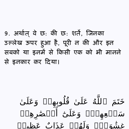
9. अर्थात् वे छ: की छ: शर्ते, जिनका
उल्लेख ऊपर हुआ है, पूरी न की और इन
सबको या इनमें से किसी एक को भी मानने
से इनकार कर दिया।
خَتَمَ ٱللَّهُ عَلَىٰ قُلُوبِهِمۡ وَعَلَىٰ
سَمۡعِهِمۡۖ وَعَلَىٰٓ أَبۡصَٰرِهِمۡ
غِشَٰوَةٞۖ وَلَهُمۡ عَذَابٌ عَظِيمٞ