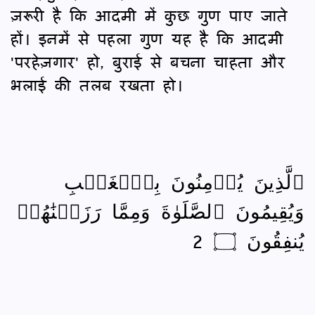
ज़रूरी है कि आदमी में कुछ गुण पाए जाते
हों। इनमें से पहला गुण यह है कि आदमी
'परहेज़गार' हो, बुराई से बचना चाहता और
भलाई की तलब रखता हो।
ٱلَّذِينَ يُؤۡمِنُونَ بِٱلۡغَيۡبِ
وَيُقِيمُونَ ٱلصَّلَوٰةَ وَمِمَّا رَزَقۡنَٰهُمۡ
يُنفِقُونَ ۝ 2