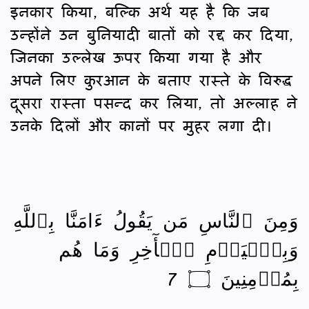
इनकार किया, बल्कि अर्थ यह है कि जब
उन्होंने उन बुनियादी बातों को रद्द कर दिया,
जिनका उल्लेख ऊपर किया गया है और
अपने लिए कुरआन के बताए रास्ते के विरुद्ध
दूसरा रास्ता पसन्द कर लिया, तो अल्लाह ने
उनके दिलों और कानों पर मुहर लगा दी।
وَمِنَ ٱلنَّاسِ مَن يَقُولُ ءَامَنَّا بِٱللَّهِ
وَبِٱلۡيَوۡمِ ٱلۡأٓخِرِ وَمَا هُم
بِمُؤۡمِنِينَ ۝ 7