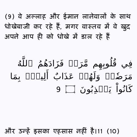
(9) वे अल्लाह और ईमान लानेवालों के साथ
धोखेबाजी कर रहे हैं, मगर वास्तव में वे ख़ुद
अपने आप ही को धोखे में डाल रहे हैं
فِي قُلُوبِهِم مَّرَضٞ فَزَادَهُمُ ٱللَّهُ
مَرَضٗاۖ وَلَهُمۡ عَذَابٌ أَلِيمُۢ بِمَا
كَانُواْ يَكۡذِبُونَ ۝ 9
और उन्हें इसका एहसास नहीं है।11 (10)