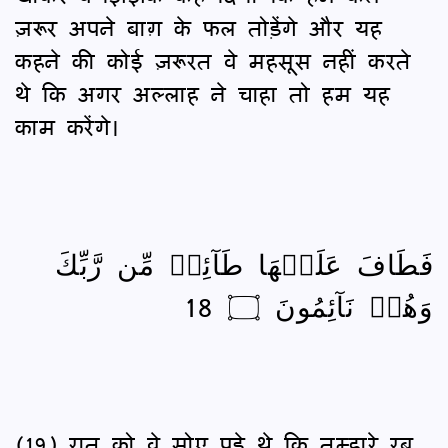
ज़रूर अपने बाग़ के फल तोड़ेंगे और यह
कहने की कोई ज़रूरत वे महसूस नहीं करते
थे कि अगर अल्लाह ने चाहा तो हम यह
काम करेंगे।
فَطَافَ عَلَيۡهَا طَآئِفٞ مِّن رَّبِّكَ
وَهُمۡ نَآئِمُونَ ۝ 18
(19) रात को वे सोए पड़े थे कि तुम्हारे रब