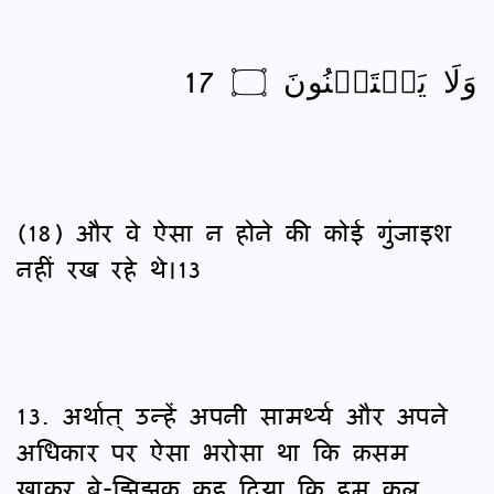
وَلَا يَسۡتَثۡنُونَ ۝ 17
(18) और वे ऐसा न होने की कोई गुंजाइश
नहीं रख रहे थे।13
13. अर्थात् उन्हें अपनी सामर्थ्य और अपने
अधिकार पर ऐसा भरोसा था कि क़सम
खाकर बे-झिझक कह दिया कि हम कल