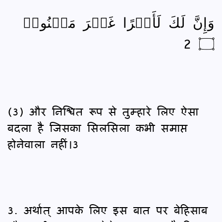
وَإِنَّ لَكَ لَأَجۡرًا غَيۡرَ مَمۡنُونٖ
۝ 2
(3) और निश्चित रूप से तुम्हारे लिए ऐसा
बदला है जिसका सिलसिला कभी समाप्त
होनेवाला नहीं।3
3. अर्थात् आपके लिए इस बात पर बेहिसाब