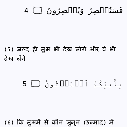
فَسَتُبۡصِرُ وَيُبۡصِرُونَ ۝ 4
(5) जल्द ही तुम भी देख लोगे और वे भी
देख लेंगे
بِأَييِّكُمُ ٱلۡمَفۡتُونُ ۝ 5
(6) कि तुममें से कौन जुनून (उन्माद) में