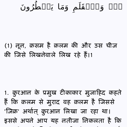
نٓۚ وَٱلۡقَلَمِ وَمَا يَسۡطُرُونَ
(1) नून, क़सम है क़लम की और उस चीज़
की जिसे लिखनेवाले लिख रहे हैं।1
1. क़ुरआन के प्रमुख टीकाकार मुजाहिद कहते
हैं कि क़लम से मुराद वह क़लम है जिससे
'ज़िक्र' अर्थात् क़ुरआन लिखा जा रहा था।
इससे अपने आप यह नतीजा निकलता है कि