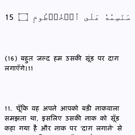
سَنَسِمُهٗ عَلَى ٱلۡخُرۡطُومِ ۝ 15
(16) बहुत जल्द हम उसकी सूंड पर दाग़
लगाएँगे।11
11. चूँकि वह अपने आपको बड़ी नाकवाला
समझता था, इसलिए उसकी नाक को सूँड
कहा गया है और नाक पर 'दाग़ लगाने' से