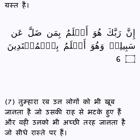
ग्रस्त है।
إِنَّ رَبَّكَ هُوَ أَعۡلَمُ بِمَن ضَلَّ عَن
سَبِيلِهٖ وَهُوَ أَعۡلَمُ بِٱلۡمُهۡتَدِينَ
۝ 6
(7) तुम्हारा रब उन लोगों को भी ख़ूब
जानता है जो उसकी राह से भटके हुए हैं
और वही उनको भी अच्छी तरह जानता है
जो सीधे रास्ते पर हैं।