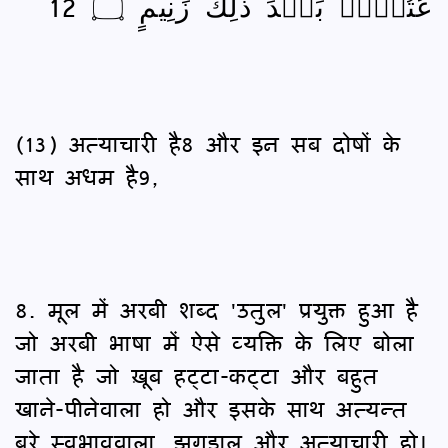
عُتُلٍّۭ بَعۡدَ ذَٰلِكَ زَنِيمٍ ۝ 12
(13) अत्याचारी है8 और इन सब दोषों के
साथ अधम है9,
8. मूल में अरबी शब्द 'उतुल' प्रयुक्त हुआ है
जो अरबी भाषा में ऐसे व्यक्ति के लिए बोला
जाता है जो ख़ूब हट्टा-कट्टा और बहुत
खाने-पीनेवाला हो और इसके साथ अत्यन्त
बुरे स्वभाववाला, झगड़ालू और अत्याचारी हो।