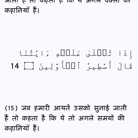
कहानियाँ हैं।
إِذَا تُتۡلَىٰ عَلَيۡهِ ءَايَٰتُنَا
قَالَ أَسَٰطِيرُ ٱلۡأَوَّلِينَ ۝ 14
(15) जब हमारी आयतें उसको सुनाई जाती
हैं तो कहता है कि ये तो अगले समयों की
कहानियाँ हैं।