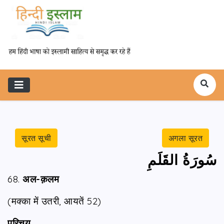
सूरत सूची
अगला सूरत
سُورَةُ القَلَمِ
68.
अल-क़लम
(मक्का में उतरी, आयतें 52)
परिचय