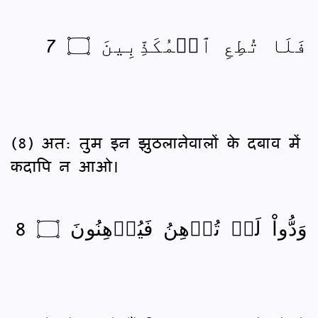
فَلَا تُطِعِ ٱلۡمُكَذِّبِينَ ۝ 7
(8) अत: तुम इन झुठलानेवालों के दबाव में
कदापि न आओ।
وَدُّواْ لَوۡ تُدۡهِنُ فَيُدۡهِنُونَ ۝ 8