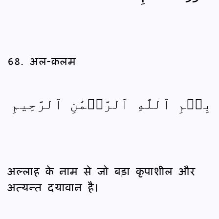
68. अल-क़लम
بِسۡمِ ٱللَّهِ ٱلرَّحۡمَٰنِ ٱلرَّحِيمِ
अल्लाह के नाम से जो बड़ा कृपाशील और
अत्यन्त दयावान है।