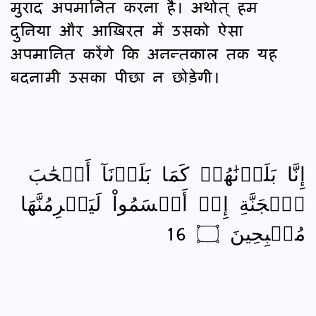
मुराद अपमानित करना है। अर्थात् हम
दुनिया और आख़िरत में उसको ऐसा
अपमानित करेंगे कि अनन्तकाल तक यह
बदनामी उसका पीछा न छोड़ेगी।
إِنَّا بَلَوۡنَٰهُمۡ كَمَا بَلَوۡنَآ أَصۡحَٰبَ
ٱلۡجَنَّةِ إِذۡ أَقۡسَمُواْ لَيَصۡرِمُنَّهَا
مُصۡبِحِينَ ۝ 16