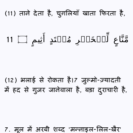
(11) ताने देता है, चुग़लियाँ खाता फिरता है,
مَّنَّاعٍ لِّلۡخَيۡرِ مُعۡتَدٍ أَثِيمٍ ۝ 11
(12) भलाई से रोकता है।7 ज़ुल्मो-ज़्यादती
में हद से गुज़र जानेवाला है, बड़ा दुराचारी है,
7. मूल में अरबी शब्द 'मन्नाइल-लिल-ख़ैर'