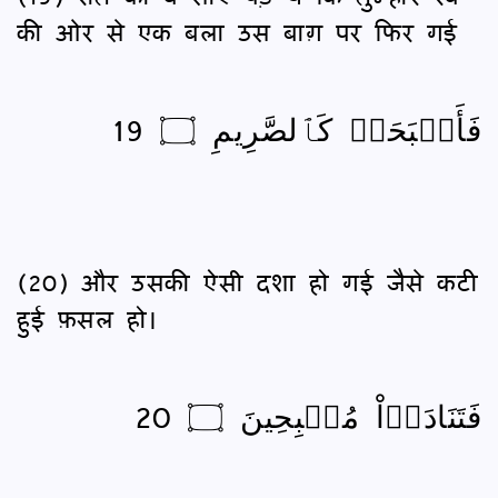
की ओर से एक बला उस बाग़ पर फिर गई
فَأَصۡبَحَتۡ كَٱلصَّرِيمِ ۝ 19
(20) और उसकी ऐसी दशा हो गई जैसे कटी
हुई फ़सल हो।
فَتَنَادَوۡاْ مُصۡبِحِينَ ۝ 20