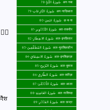
سُورَةُ النَّبَإِ-78. अन-नबा
سُورَةُ النَّازِعَاتِ-79. अन-नाज़िआत
سُورَةُ عَبَسَ-80. अ़-ब-स
اٖلٰف
سُورَةُ التَّكۡوِيرِ-81. अत-तकवीर
سُورَةُ الانفِطَارِ-82. अल-इनफ़ितार
سُورَةُ المُطَفِّفِينَ-83. अल-मुतफ़्फ़‍िफ़ीन
سُورَةُ الانشِقَاقِ-84. अल-इनशिक़ाक़
سُورَةُ البُرُوجِ-85. अल-बुरूज
سُورَةُ الطَّارِقِ-86. अत-तारिक़
سُورَةُ الأَعۡلَىٰ-87. अल-आला
سُورَةُ الغَاشِيَةِ-88. अल-ग़ाशियह
ुरैश
سُورَةُ الفَجۡرِ-89. अल-फ़ज्र