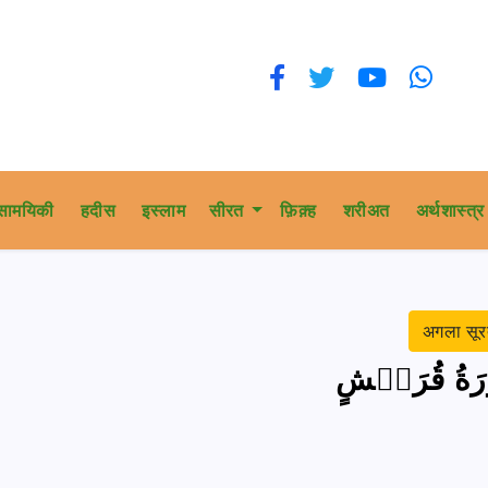
सामयिकी
हदीस
इस्लाम
सीरत
फ़िक़्ह
शरीअत
अर्थशास्त्र
अगला सू
َةُ قُرَيۡشٍ