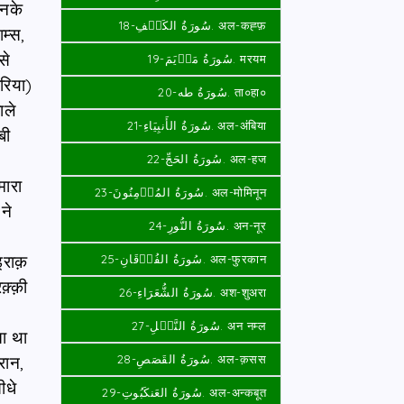
उनके
سُورَةُ الكَهۡفِ-18. अल-कह्फ़
शम्स,
से
سُورَةُ مَرۡيَمَ-19. मरयम
ीरिया)
سُورَةُ طه-20. ता०हा०
ाले
سُورَةُ الأَنبِيَاءِ-21. अल-अंबिया
बी
سُورَةُ الحَجِّ-22. अल-हज
मारा
سُورَةُ المُؤۡمِنُونَ-23. अल-मोमिनून
ने
سُورَةُ النُّورِ-24. अन-नूर
इराक़
سُورَةُ الفُرۡقَانِ-25. अल-फुरकान
़्क़ी
سُورَةُ الشُّعَرَاءِ-26. अश-शुअरा
سُورَةُ النَّمۡلِ-27. अन नम्ल
ता था
रान,
سُورَةُ القَصَصِ-28. अल-क़सस
ीधे
سُورَةُ العَنكَبُوتِ-29. अल-अन्कबूत