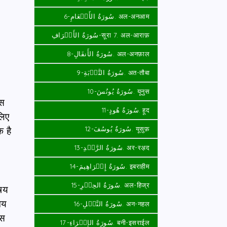
سُورَةُ الأَنۡعَامِ-6. अल-अनआम
سُورَةُ الأَعۡرَافِ-सूरा 7. अल-आराफ़
سُورَةُ الأَنفَالِ-8. अल-अनफ़ाल
سُورَةُ التَّوۡبَةِ-9. अत-तौबा
سُورَةُ يُونُسَ-10. यूनुस
इस
سُورَةُ هُودٍ-11. हूद
लिए
़ है
سُورَةُ يُوسُفَ-12. यूसुफ़
سُورَةُ الرَّعۡدِ-13. अर-रअ़द
سُورَةُ إِبۡرَاهِيمَ-14. इबराहीम
سُورَةُ الحِجۡرِ-15. अल-हिज्र
िषय
मय
سُورَةُ النَّحۡلِ-16. अन-नहल
इस
سُورَةُ الإِسۡرَاءِ-17. बनी-इसराईल