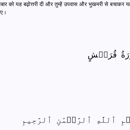
कारोबार को यह बढ़ोत्तरी दी और तुम्हें उपवास और भुखमरी से बचाकर य
हिए।
َةُ قُرَيۡشٍ
مِ ٱللَّهِ ٱلرَّحۡمَٰنِ ٱلرَّحِيمِ