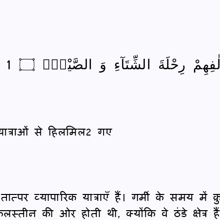
ِهِمْ رِحْلَةَ الشِّتَآءِ وَ الصَّیْفِۚ ۝ 1
 यात्राओं से हिलमिल2 गए
ात्पर व्यापारिक यात्राएँ हैं। गर्मी के समय में क़
स्तीन की ओर होती थी, क्योंकि वे ठंडे क्षेत्र हैं