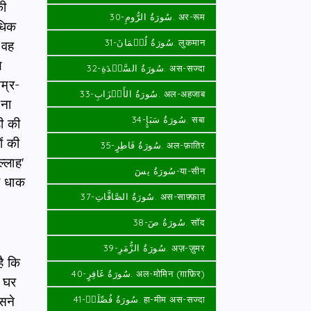
की
سُورَةُ الرُّومِ-30. अर-रूम
अधिक
سُورَةُ لُقۡمَانَ-31. लुकमान
ग वह
े
سُورَةُ السَّجۡدَةِ-32. अस-सज्दा
अम्र-
سُورَةُ الأَحۡزَابِ-33. अल-अहजाब
टना
سُورَةُ سَبَإٍ-34. सबा
ी की
ं की
سُورَةُ فَاطِرٍ-35. अल-फ़ातिर
्लाह'
سُورَةُ يسٓ-या-सीन
ी धाक
سُورَةُ الصَّافَّاتِ-37. अस-साफ़्फ़ात
سُورَةُ صٓ-38. सॉद
سُورَةُ الزُّمَرِ-39. अज़-ज़ुमर
ै कि
سُورَةُ غَافِرٍ-40. अल-मोमिन (ग़ाफ़िर)
स घर
िसने
سُورَةُ فُصِّلَتۡ-41. हा-मीम अस-सज्‍दा