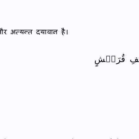
और अत्यन्त दयावान है।
يلَٰفِ قُرَيۡشٍ