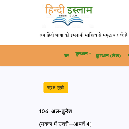
कुरआन
घर
कु़रआन (लेख)
सूरत सूची
106. अल-क़ुरैश
(मक्का में उतरी—आयतें 4)