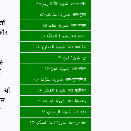
ी
سُورَةُ التَّحۡرِيمِ-66. अत-तहरीम
سُورَةُ المُلۡكِ-67. अल-मुल्क
ों
سُورَةُ القَلَمِ-68. अल-क़लम
 और
سُورَةُ الحَاقَّةِ-69. अल-हाक़्क़ा
سُورَةُ المَعَارِجِ-70. अल-मआरिज
سُورَةُ نُوحٍ-71. नूह
ाह
र
سُورَةُ الجِنِّ-72. अल-जिन्न
سُورَةُ المُزَّمِّلِ-73. अल-मुज़्ज़म्मिल
 यों
سُورَةُ المُدَّثِّرِ-74. अल-मुद्दस्सिर
मत
سُورَةُ القِيَامَةِ-75. अल-क़ियामह
ि
سُورَةُ الإِنسَانِ-76. अद-दहर
سُورَةُ المُرۡسَلَاتِ-77. अल-मुर्सलात