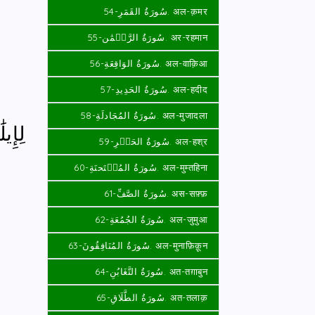
سُورَةُ القَمَرِ-54. अल-क़मर
سُورَةُ الرَّحۡمَٰن-55. अर-रहमान
سُورَةُ الوَاقِعَةِ-56. अल-वाक़िआ
سُورَةُ الحَدِيدِ-57. अल-हदीद
سُورَةُ المُجَادلَةِ-58. अल-मुजादला
لِإِ
سُورَةُ الحَشۡرِ-59. अल-हश्र
سُورَةُ المُمۡتَحنَةِ-60. अल-मुम्तहिना
سُورَةُ الصَّفِّ-61. अस-सफ़्फ़
سُورَةُ الجُمُعَةِ-62. अल-जुमुआ
سُورَةُ المُنَافِقُونَ-63. अल-मुनाफ़िक़ून
سُورَةُ التَّغَابُنِ-64. अत-तग़ाबुन
سُورَةُ الطَّلَاقِ-65. अत-तलाक़