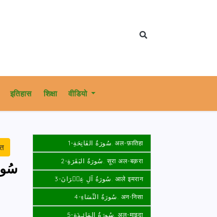
इतिहास
शिक्षा
वीडियो
سُورَةُ الفَاتِحَةِ-1. अल-फ़ातिहा
रत
سُورَةُ البَقَرَةِ-2. सूरा अल-बक़रा
سُور
سُورَةُ آلِ عِمۡرَانَ-3. आले इमरान
سُورَةُ النِّسَاءِ-4. अन-निसा
سُورَةُ المَائـِدَةِ-5. अल-माइदा