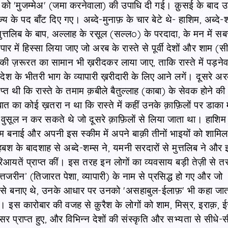
 को 'मुजम्मेअ' (जमा करनेवाला) की उपाधि दी गई। क़ुसई के बाद 
ाज्य के पद बाँट दिए गए। अब्दे-मुनाफ़ के चार बेटे थे- हाशिम, अब्दे-
ुत्तलिब के बाप, अल्लाह के रसूल (सल्लo) के परदादा, के मन में सब
ार में हिस्सा लिया जाए जो अरब के रास्ते से पूर्वी देशों और शाम (स
 ज़रूरत का सामान भी ख़रीदकर लाया जाए, ताकि रास्ते में पड़नेव
देश के भीतरी भाग के व्यापारी ख़रीदारी के लिए आने लगें। दूसरे अर
्राप्त थी कि रास्ते के तमाम क़बीले बैतुल्लाह (काबा) के सेवक होने की
ात का कोई ख़तरा न था कि रास्ते में कहीं उनके क़ाफ़िलों पर डाका 
 वुसूल न कर सकते थे जो दूसरे क़ाफ़िलों से लिया जाता था। हाशिम 
ीम बनाई और अपनी इस स्कीम में अपने बाक़ी तीनों भाइयों को शामिल
बश के बादशाह से अब्दे-शम्स ने, यमनी सरदारों से मुत्तलिब ने और 
आयतें प्राप्त कीं। इस तरह इन लोगों का व्यवसाय बड़ी तेज़ी से तरक
तजरीन’ (तिजारत पेशा, व्यापारी) के नाम से प्रसिद्ध हो गए और जो
्यों से बनाए थे, उनके आधार पर उनको 'असहाबुल-ईलाफ़' भी कहा जा
'। इस कारोबार की वजह से क़ुरैश के लोगों को शाम, मिस्र, इराक़, ई
र प्राप्त हुए, और विभिन्न देशों की संस्कृति और सभ्यता से सीधे-स