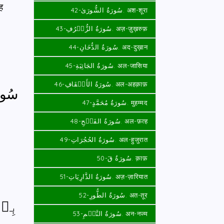
ह
سُورَةُ الشُّورَىٰ-42. अश-शूरा
سُورَةُ الزُّخۡرُفِ-43. अज़-ज़ुख़रुफ़
سُورَةُ الدُّخَانِ-44. अद-दुख़ान
سُورَةُ الجَاثِيَةِ-45. अल-जासिया
سُورَةُ الأَحۡقَافِ-46. अल-अहक़ाफ़
سُور
سُورَةُ مُحَمَّدٍ-47. मुहम्मद
سُورَةُ الفَتۡحِ-48. अल-फ़त्ह
سُورَةُ الحُجُرَاتِ-49. अल-हुजुरात
سُورَةُ قٓ-50. क़ाफ़
سُورَةُ الذَّارِيَاتِ-51. अज़-ज़ारियात
سُورَةُ الطُّورِ-52. अत-तूर
بِسۡ
سُورَةُ النَّجۡمِ-53. अन-नज्म