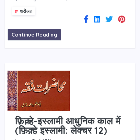
#
शरीअत
Continue Reading
फ़िक़्हे-इस्लामी आधुनिक काल में
(फ़िक़्हे इस्लामी: लेक्चर 12)