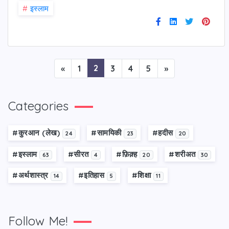
#
इस्लाम
2
«
1
3
4
5
»
Categories
#कु़रआन (लेख)
#सामयिकी
#हदीस
24
23
20
#इस्लाम
#सीरत
#फ़िक़्ह
#शरीअत
63
4
20
30
#अर्थशास्त्र
#इतिहास
#शिक्षा
14
5
11
Follow Me!