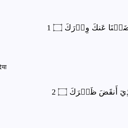
َعۡنَا عَنكَ وِزۡرَكَ ۝ 1
िया
ِيٓ أَنقَضَ ظَهۡرَكَ ۝ 2