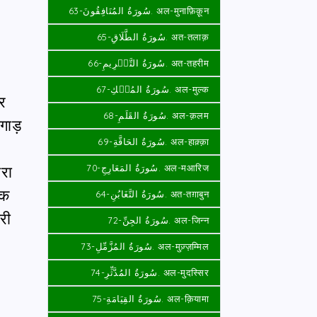
سُورَةُ المُنَافِقُونَ-63. अल-मुनाफ़िक़ून
سُورَةُ الطَّلَاقِ-65. अत-तलाक़
سُورَةُ التَّحۡرِيمِ-66. अत-तहरीम
سُورَةُ المُلۡكِ-67. अल-मुल्क
र
سُورَةُ القَلَمِ-68. अल-क़लम
गाड़
سُورَةُ الحَاقَّةِ-69. अल-हाक़्क़ा
سُورَةُ المَعَارِجِ-70. अल-मआरिज
रा
कि
سُورَةُ التَّغَابُنِ-64. अत-तग़ाबुन
री
سُورَةُ الجِنِّ-72. अल-जिन्न
سُورَةُ المُزَّمِّلِ-73. अल-मुज़्ज़म्मिल
سُورَةُ المُدَّثِّرِ-74. अल-मुदस्सिर
سُورَةُ القِيَامَةِ-75. अल-क़ियामा