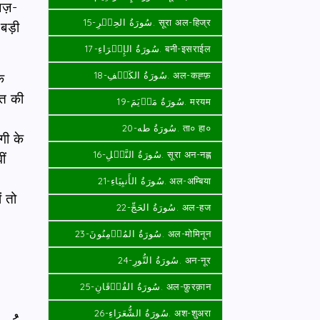
अज़-
سُورَةُ الحِجۡرِ-15. सूरा अल-हिज्र
बड़ी
سُورَةُ الإِسۡرَاءِ-17. बनी-इसराईल
سُورَةُ الكَهۡفِ-18. अल-कह्फ़
ि
मत की
سُورَةُ مَرۡيَمَ-19. मरयम
سُورَةُ طه-20. ता० हा०
गी के
سُورَةُ النَّحۡلِ-16. सूरा अन-नह्ल
ीं
سُورَةُ الأَنبِيَاءِ-21. अल-अम्बिया
ं तो
سُورَةُ الحَجِّ-22. अल-हज
سُورَةُ المُؤۡمِنُونَ-23. अल-मोमिनून
سُورَةُ النُّورِ-24. अन-नूर
سُورَةُ الفُرۡقَانِ-25. अल-फ़ुरक़ान
سُورَةُ الشُّعَرَاءِ-26. अश-शुअरा