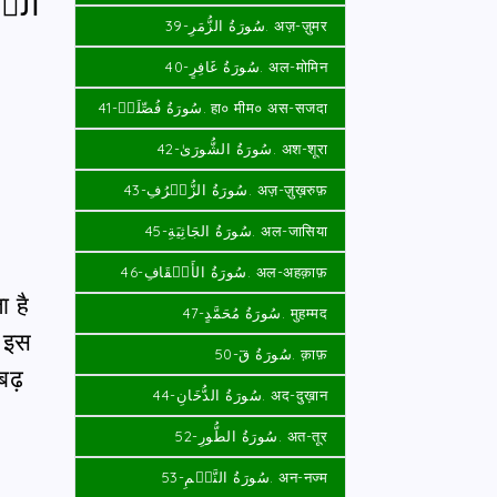
أَلَ
سُورَةُ الزُّمَرِ-39. अज़-ज़ुमर
سُورَةُ غَافِرٍ-40. अल-मोमिन
سُورَةُ فُصِّلَتۡ-41. हा० मीम० अस-सजदा
سُورَةُ الشُّورَىٰ-42. अश-शूरा
سُورَةُ الزُّخۡرُفِ-43. अज़-ज़ुख़रुफ़
سُورَةُ الجَاثِيَةِ-45. अल-जासिया
سُورَةُ الأَحۡقَافِ-46. अल-अहक़ाफ़
ा है
سُورَةُ مُحَمَّدٍ-47. मुहम्मद
न इस
سُورَةُ قٓ-50. क़ाफ़
बढ़
سُورَةُ الدُّخَانِ-44. अद-दुख़ान
سُورَةُ الطُّورِ-52. अत-तूर
سُورَةُ النَّجۡمِ-53. अन-नज्म