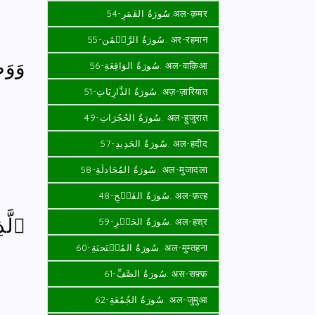
سُورَةُ القَمَرِ-54.अल-क़मर
سُورَةُ الرَّحۡمَٰن-55. अर-रहमान
وَوَض
سُورَةُ الوَاقِعَةِ-56. अल-वाक़िआ
سُورَةُ الذَّارِيَاتِ-51. अज़-ज़ारियात
سُورَةُ الحُجُرَاتِ-49. अल-हुजुरात
سُورَةُ الحَدِيدِ-57. अल-हदीद
سُورَةُ المُجَادلَةِ-58. अल-मुजादला
سُورَةُ الفَتۡحِ-48. अल-फ़त्ह
ٱلَّذ
سُورَةُ الحَشۡرِ-59. अल-हश्र
سُورَةُ المُمۡتَحنَةِ-60. अल-मुम्तहना
سُورَةُ الصَّفِّ-61. अस-सफ़्फ़
سُورَةُ الجُمُعَةِ-62. अल-जुमुआ