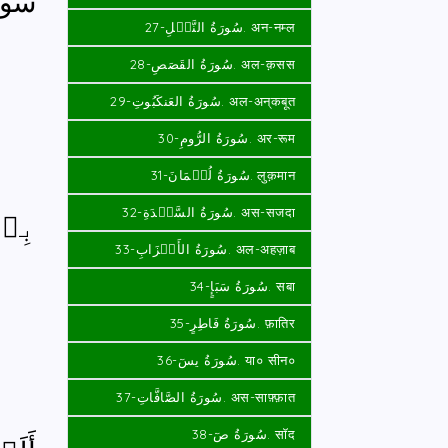
سُور
سُورَةُ النَّمۡلِ-27. अन-नम्ल
سُورَةُ القَصَصِ-28. अल-क़सस
سُورَةُ العَنكَبُوتِ-29. अल-अन्‌कबूत
سُورَةُ الرُّومِ-30. अर-रूम
سُورَةُ لُقۡمَانَ-31. लुक़मान
سُورَةُ السَّجۡدَةِ-32. अस-सजदा
بِسۡ
سُورَةُ الأَحۡزَابِ-33. अल-अहज़ाब
سُورَةُ سَبَإٍ-34. सबा
سُورَةُ فَاطِرٍ-35. फ़ातिर
سُورَةُ يسٓ-36. या० सीन०
سُورَةُ الصَّافَّاتِ-37. अस-साफ़्फ़ात
سُورَةُ صٓ-38. सॉद