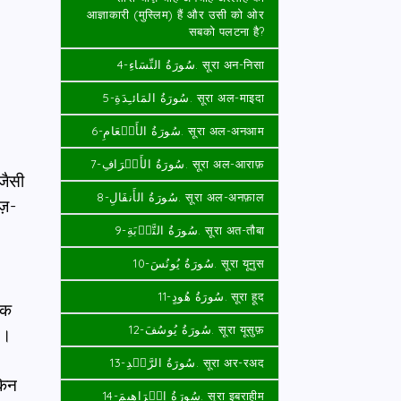
आज्ञाकारी (मुस्लिम) हैं और उसी को ओर
सबको पलटना है?
سُورَةُ النِّسَاءِ-4. सूरा अन-निसा
سُورَةُ المَائـِدَةِ-5. सूरा अल-माइदा
سُورَةُ الأَنۡعَامِ-6. सूरा अल-अनआम
سُورَةُ الأَعۡرَافِ-7. सूरा अल-आराफ़
जैसी
سُورَةُ الأَنفَالِ-8. सूरा अल-अनफ़ाल
ज़-
سُورَةُ التَّوۡبَةِ-9. सूरा अत-तौबा
سُورَةُ يُونُسَ-10. सूरा यूनुस
سُورَةُ هُودٍ-11. सूरा हूद
नक
سُورَةُ يُوسُفَ-12. सूरा यूसुफ़
ा।
े
سُورَةُ الرَّعۡدِ-13. सूरा अर-रअद
किन
سُورَةُ إِبۡرَاهِيمَ-14. सूरा इबराहीम