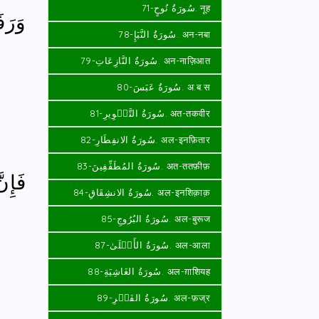
سُورَةُ نُوحٍ-71. नूह
وَرَف
سُورَةُ النَّبَإِ-78. अन-नबा
سُورَةُ النَّازِعَاتِ-79. अन-नाज़िआत
سُورَةُ عَبَسَ-80. अ.ब.स
سُورَةُ التَّكۡوِيرِ-81. अत-तकवीर
سُورَةُ الانفِطَارِ-82. अल-इनफ़ितार
سُورَةُ المُطَفِّفِينَ-83. अत-ततफ़ीफ़
فَإِن
سُورَةُ الانشِقَاقِ-84. अल-इनशिक़ाक़
سُورَةُ البُرُوجِ-85. अल-बुरूज
سُورَةُ الأَعۡلَىٰ-87. अल-आला
سُورَةُ الغَاشِيَةِ-88. अल-ग़ाशियह
سُورَةُ الفَجۡرِ-89. अल-फ़ज्र