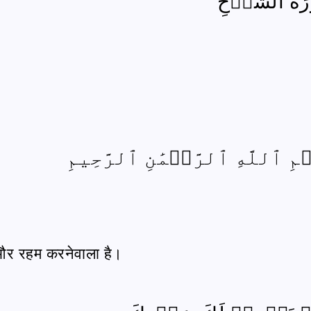
َةُ الشَّرۡحِ
مِ ٱللَّهِ ٱلرَّحۡمَٰنِ ٱلرَّحِيمِ
 और रहम करनेवाला है।