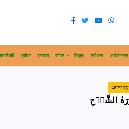
सामयिकी
हदीस
इस्लाम
सीरत
फ़िक़्ह
शरीअत
अर्थशास्त्र
अगला सू
َةُ الشَّرۡحِ