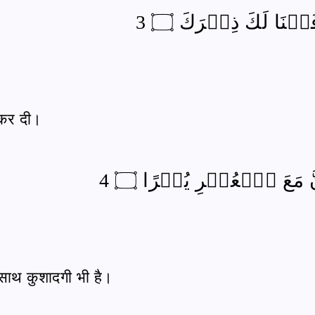
َعۡنَا لَكَ ذِكۡرَكَ ۝ 3
ी कर दी।
َّ مَعَ ٱلۡعُسۡرِ يُسۡرًا ۝ 4
 साथ कुशादगी भी है।