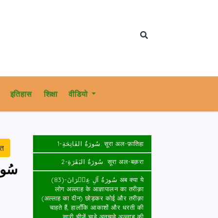
इतिहास
शिक्षा
वीडियो
سُورَةُ الفَاتِحَةِ-1. सूरा अल-फ़ातिहा
रत
سُورَةُ البَقَرَةِ-2. सूरा अल-बक़रा
سُور
سُورَةُ آلِ عِمۡرَانَ-(83) अब क्या ये
लोग अल्लाह के आज्ञापालन का तरीक़ा
(अल्लाह का दीन) छोड़कर कोई और तरीक़ा
चाहते हैं, हालाँकि आकाशों और धरती की
सारी चीज़़ें चाहे अनचाहे अल्लाह की