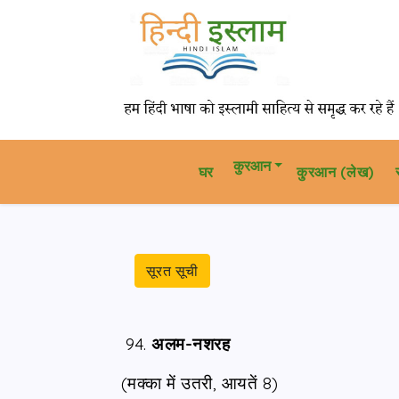
कुरआन
घर
कु़रआन (लेख)
सूरत सूची
94.
अलम-नशरह
(मक्का में उतरी, आयतें 8)