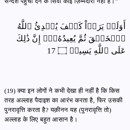
सन्देश पहुँचा देने के सिवा कोई ज़िम्मेदारी नहीं है।"
أَوَلَمۡ يَرَوۡاْ كَيۡفَ يُبۡدِئُ ٱللَّهُ
ٱلۡخَلۡقَ ثُمَّ يُعِيدُهُۥٓۚ إِنَّ ذَٰلِكَ
عَلَى ٱللَّهِ يَسِيرٞ ۝ 17
(19) क्या इन लोगों ने कभी देखा ही नहीं है कि किस
तरह अल्लाह पैदाइश का आरंभ करता है, फिर उसकी
पुनरावृत्ति करता है? यक़ीनन यह (पुनरावृत्ति तो)
अल्लाह के लिए बहुत आसान है।