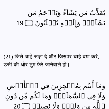
يُعَذِّبُ مَن يَشَآءُ وَيَرۡحَمُ مَن
يَشَآءُۖ وَإِلَيۡهِ تُقۡلَبُونَ ۝ 19
(21) जिसे चाहे सज़ा दे और जिसपर चाहे दया करे,
उसी की ओर तुम फेरे जानेवाले हो।
وَمَآ أَنتُم بِمُعۡجِزِينَ فِي ٱلۡأَرۡضِ
وَلَا فِي ٱلسَّمَآءِۖ وَمَا لَكُم مِّن دُونِ
ٱللَّهِ مِن وَلِيّٖ وَلَا نَصِيرٖ ۝ 20