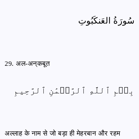
سُورَةُ العَنكَبُوتِ
29. अल-अन्‌कबूत
بِسۡمِ ٱللَّهِ ٱلرَّحۡمَٰنِ ٱلرَّحِيمِ
अल्लाह के नाम से जो बड़ा ही मेहरबान और रहम