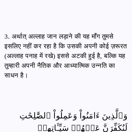
3. अर्थात् अल्लाह जान लड़ाने की यह माँग तुमसे
इसलिए नहीं कर रहा है कि उसकी अपनी कोई ज़रूरत
(अल्लाह पनाह में रखे) इससे अटकी हुई है, बल्कि यह
तुम्हारी अपनी नैतिक और आध्यात्मिक उन्नति का
साधन है।
وَٱلَّذِينَ ءَامَنُواْ وَعَمِلُواْ ٱلصَّٰلِحَٰتِ
لَنُكَفِّرَنَّ عَنۡهُمۡ سَيِّـَٔاتِهِمۡ