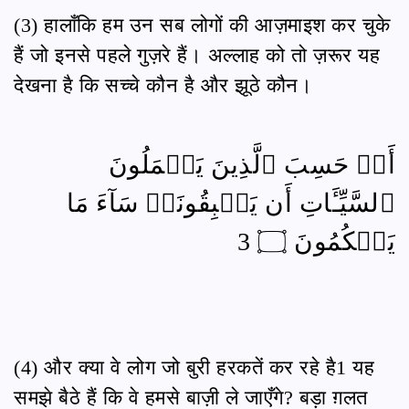
(3) हालाँकि हम उन सब लोगों की आज़माइश कर चुके
हैं जो इनसे पहले गुज़रे हैं। अल्लाह को तो ज़रूर यह
देखना है कि सच्चे कौन है और झूठे कौन।
أَمۡ حَسِبَ ٱلَّذِينَ يَعۡمَلُونَ
ٱلسَّيِّـَٔاتِ أَن يَسۡبِقُونَاۚ سَآءَ مَا
يَحۡكُمُونَ ۝ 3
(4) और क्या वे लोग जो बुरी हरकतें कर रहे है1 यह
समझे बैठे हैं कि वे हमसे बाज़ी ले जाएँगे? बड़ा ग़लत