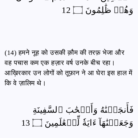
وَهُمۡ ظَٰلِمُونَ ۝ 12
(14) हमने नूह को उसकी क़ौम की तरफ़ भेजा और
वह पचास कम एक हज़ार वर्ष उनके बीच रहा।
आख़िरकार उन लोगों को तूफ़ान ने आ घेरा इस हाल में
कि वे ज़ालिम थे।
فَأَنجَيۡنَٰهُ وَأَصۡحَٰبَ ٱلسَّفِينَةِ
وَجَعَلۡنَٰهَآ ءَايَةٗ لِّلۡعَٰلَمِينَ ۝ 13