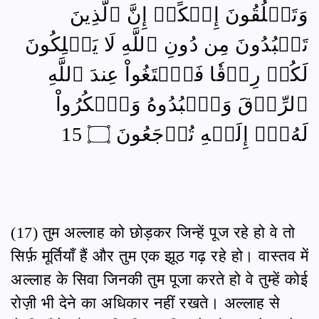
وَتَخۡلُقُونَ إِفۡكًاۚ إِنَّ ٱلَّذِينَ
تَعۡبُدُونَ مِن دُونِ ٱللَّهِ لَا يَمۡلِكُونَ
لَكُمۡ رِزۡقٗا فَٱبۡتَغُواْ عِندَ ٱللَّهِ
ٱلرِّزۡقَ وَٱعۡبُدُوهُ وَٱشۡكُرُواْ
لَهُۥٓۖ إِلَيۡهِ تُرۡجَعُونَ ۝ 15
(17) तुम अल्लाह को छोड़कर जिन्हें पूज रहे हो वे तो
सिर्फ़ मूर्तियाँ हैं और तुम एक झूठ गढ़ रहे हो। वास्तव में
अल्लाह के सिवा जिनकी तुम पूजा करते हो वे तुम्हें कोई
रोज़ी भी देने का अधिकार नहीं रखते। अल्लाह से