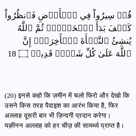
قُلۡ سِيرُواْ فِي ٱلۡأَرۡضِ فَٱنظُرُواْ
كَيۡفَ بَدَأَ ٱلۡخَلۡقَۚ ثُمَّ ٱللَّهُ
يُنشِئُ ٱلنَّشۡأَةَ ٱلۡأٓخِرَةَۚ إِنَّ
ٱللَّهَ عَلَىٰ كُلِّ شَيۡءٖ قَدِيرٞ ۝ 18
(20) इनसे कहो कि ज़मीन में चलो फिरो और देखो कि
उसने किस तरह पैदाइश का आरंभ किया है, फिर
अल्लाह दूसरी बार भी ज़िन्दगी प्रदान करेगा।
यक़ीनन अल्लाह को हर चीज़़ की सामर्थ्य प्राप्त है।