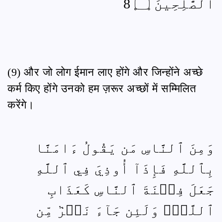
ٱلصَّٰلِحِينَ ۝ 8
(9) और जो लोग ईमान लाए होंगे और जिन्होंने अच्छे
कर्म किए होंगे उनको हम ज़रूर अच्छों में सम्मिलित
करेंगे।
وَمِنَ ٱلنَّاسِ مَن يَقُولُ ءَامَنَّا
بِٱللَّهِ فَإِذَآ أُوذِيَ فِي ٱللَّهِ
جَعَلَ فِتۡنَةَ ٱلنَّاسِ كَعَذَابِ
ٱللَّهِۖ وَلَئِن جَآءَ نَصۡرٞ مِّن