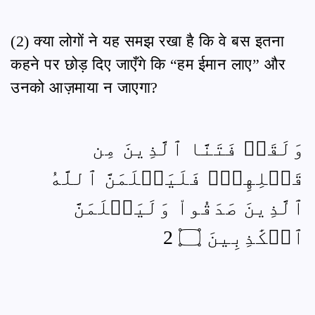
(2) क्या लोगों ने यह समझ रखा है कि वे बस इतना
कहने पर छोड़ दिए जाएँगे कि “हम ईमान लाए” और
उनको आज़माया न जाएगा?
وَلَقَدۡ فَتَنَّا ٱلَّذِينَ مِن
قَبۡلِهِمۡۖ فَلَيَعۡلَمَنَّ ٱللَّهُ
ٱلَّذِينَ صَدَقُواْ وَلَيَعۡلَمَنَّ
ٱلۡكَٰذِبِينَ ۝ 2