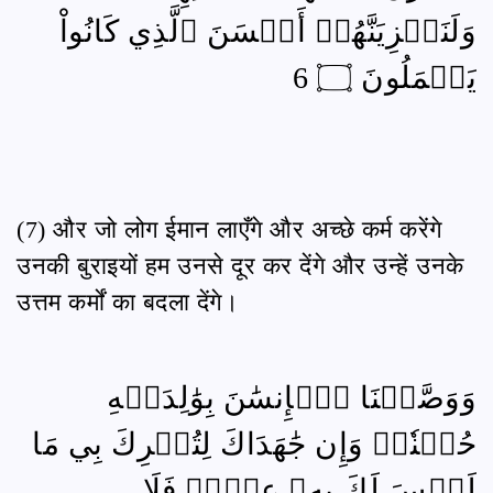
وَلَنَجۡزِيَنَّهُمۡ أَحۡسَنَ ٱلَّذِي كَانُواْ
يَعۡمَلُونَ ۝ 6
(7) और जो लोग ईमान लाएँगे और अच्छे कर्म करेंगे
उनकी बुराइयों हम उनसे दूर कर देंगे और उन्हें उनके
उत्तम कर्मों का बदला देंगे।
وَوَصَّيۡنَا ٱلۡإِنسَٰنَ بِوَٰلِدَيۡهِ
حُسۡنٗاۖ وَإِن جَٰهَدَاكَ لِتُشۡرِكَ بِي مَا
لَيۡسَ لَكَ بِهِۦ عِلۡمٞ فَلَا