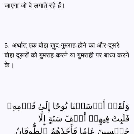
जाएगा जो वे लगाते रहे हैं।
5. अर्थात् एक बोझ ख़ुद गुमराह होने का और दूसरे
बोझ दूसरों को गुमराह करने या गुमराही पर बाध्य करने
के।
وَلَقَدۡ أَرۡسَلۡنَا نُوحًا إِلَىٰ قَوۡمِهِۦ
فَلَبِثَ فِيهِمۡ أَلۡفَ سَنَةٍ إِلَّا
خَمۡسِينَ عَامٗا فَأَخَذَهُمُ ٱلطُّوفَانُ