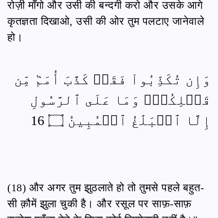
रोज़ी माँगो और उसी की बन्दगी करो और उसके आगे
कृतज्ञता दिखाओ, उसी की ओर तुम पलटाए जानेवाले
हो।
وَإِن تُكَذِّبُواْ فَقَدۡ كَذَّبَ أُمَمٞ مِّن
قَبۡلِكُمۡۖ وَمَا عَلَى ٱلرَّسُولِ
إِلَّا ٱلۡبَلَٰغُ ٱلۡمُبِينُ ۝ 16
(18) और अगर तुम झुठलाते हो तो तुमसे पहले बहुत-
सी क़ौमें झुला चुकी है। और रसूल पर साफ़-साफ़