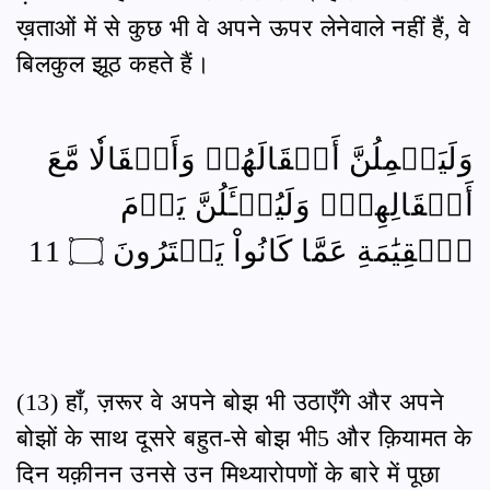
ख़ताओं में से कुछ भी वे अपने ऊपर लेनेवाले नहीं हैं, वे
बिलकुल झूठ कहते हैं।
وَلَيَحۡمِلُنَّ أَثۡقَالَهُمۡ وَأَثۡقَالٗا مَّعَ
أَثۡقَالِهِمۡۖ وَلَيُسۡـَٔلُنَّ يَوۡمَ
ٱلۡقِيَٰمَةِ عَمَّا كَانُواْ يَفۡتَرُونَ ۝ 11
(13) हाँ, ज़रूर वे अपने बोझ भी उठाएँगे और अपने
बोझों के साथ दूसरे बहुत-से बोझ भी5 और क़ियामत के
दिन यक़ीनन उनसे उन मिथ्यारोपणों के बारे में पूछा