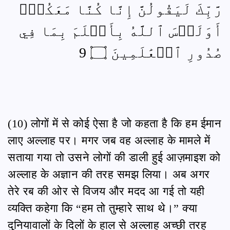
رَّبِّكَ لَيَقُولُنَّ إِنَّا كُنَّا مَعَكُمۡۚ
أَوَلَيۡسَ ٱللَّهُ بِأَعۡلَمَ بِمَا فِي
صُدُورِ ٱلۡعَٰلَمِينَ ۝ 9
(10) लोगों में से कोई ऐसा है जो कहता है कि हम ईमान
लाए अल्लाह पर। मगर जब वह अल्लाह के मामले में
सताया गया तो उसने लोगों की डाली हुई आज़माइश को
अल्लाह के अज्ञान की तरह समझ लिया। अब अगर
तेरे रब की ओर से विजय और मदद आ गई तो यही
व्यक्ति कहेगा कि “हम तो तुम्हारे साथ थे।” क्या
दुनियावालों के दिलों के हाल से अल्लाह अच्छी तरह