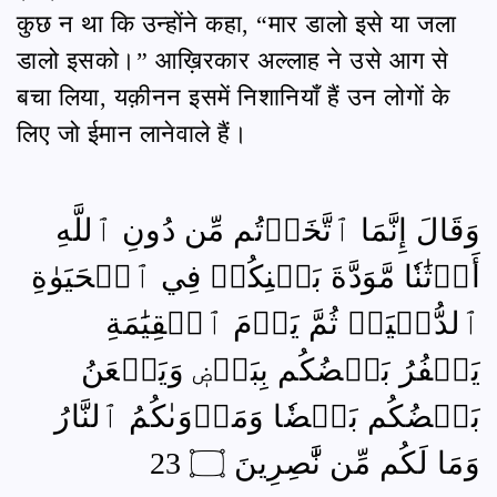
कुछ न था कि उन्होंने कहा, “मार डालो इसे या जला
डालो इसको।” आख़िरकार अल्लाह ने उसे आग से
बचा लिया, यक़ीनन इसमें निशानियाँ हैं उन लोगों के
लिए जो ईमान लानेवाले हैं।
وَقَالَ إِنَّمَا ٱتَّخَذۡتُم مِّن دُونِ ٱللَّهِ
أَوۡثَٰنٗا مَّوَدَّةَ بَيۡنِكُمۡ فِي ٱلۡحَيَوٰةِ
ٱلدُّنۡيَاۖ ثُمَّ يَوۡمَ ٱلۡقِيَٰمَةِ
يَكۡفُرُ بَعۡضُكُم بِبَعۡضٖ وَيَلۡعَنُ
بَعۡضُكُم بَعۡضٗا وَمَأۡوَىٰكُمُ ٱلنَّارُ
وَمَا لَكُم مِّن نَّٰصِرِينَ ۝ 23