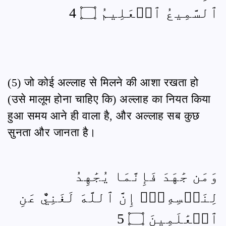
ٱلسَّمِيعُ ٱلۡعَلِيمُ ۝ 4
(5) जो कोई अल्लाह से मिलने की आशा रखता हो
(उसे मालूम होना चाहिए कि) अल्लाह का नियत किया
हुआ समय आने ही वाला है, और अल्लाह सब कुछ
सुनता और जानता है।
وَمَن جَٰهَدَ فَإِنَّمَا يُجَٰهِدُ
لِنَفۡسِهِۦٓۚ إِنَّ ٱللَّهَ لَغَنِيٌّ عَنِ
ٱلۡعَٰلَمِينَ ۝ 5