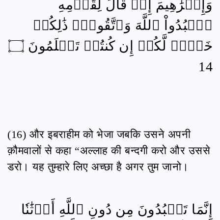
وَإِبۡرَٰهِيمَ إِذۡ قَالَ لِقَوۡمِهِ
ٱعۡبُدُواْ ٱللَّهَ وَٱتَّقُوهُۖ ذَٰلِكُمۡ
خَيۡرٞ لَّكُمۡ إِن كُنتُمۡ تَعۡلَمُونَ ۝
14
(16) और इबराहीम को भेजा जबकि उसने अपनी
क़ौमवालों से कहा “अल्लाह की बन्दगी करो और उससे
डरो। यह तुम्हारे लिए अच्छा है अगर तुम जानो।
إِنَّمَا تَعۡبُدُونَ مِن دُونِ ٱللَّهِ أَوۡثَٰنٗا