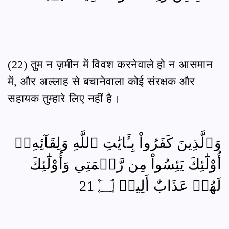
(22) तुम न ज़मीन में विवश करनेवाले हो न आसमान
में, और अल्लाह से बचानेवाला कोई संरक्षक और
सहायक तुम्हारे लिए नहीं है।
وَٱلَّذِينَ كَفَرُواْ بِـَٔايَٰتِ ٱللَّهِ وَلِقَآئِهِۦٓ
أُوْلَٰٓئِكَ يَئِسُواْ مِن رَّحۡمَتِي وَأُوْلَٰٓئِكَ
لَهُمۡ عَذَابٌ أَلِيمٞ ۝ 21