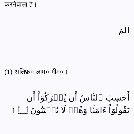
करनेवाला है।
الٓمٓ
(1) अलिफ़० लाम० मीम०।
أَحَسِبَ ٱلنَّاسُ أَن يُتۡرَكُوٓاْ أَن
يَقُولُوٓاْ ءَامَنَّا وَهُمۡ لَا يُفۡتَنُونَ ۝ 1