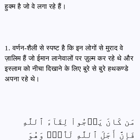
हुक्म है जो वे लगा रहे हैं।
1. वर्णन-शैली से स्पष्ट है कि इन लोगों से मुराद वे
ज़ालिम हैं जो ईमान लानेवालों पर ज़ुल्म कर रहे थे और
इस्लाम को नीचा दिखाने के लिए बुरे से बुरे हथकण्डे
अपना रहे थे।
مَن كَانَ يَرۡجُواْ لِقَآءَ ٱللَّهِ
فَإِنَّ أَجَلَ ٱللَّهِ لَأٓتٖۚ وَهُوَ