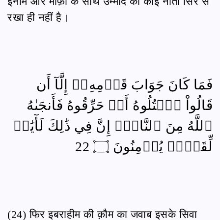
इनाम और माफ़ी के साथ उम्मीद का कोई नाता सिरे से
रखा ही नहीं है।
فَمَا كَانَ جَوَابَ قَوۡمِهِۦٓ إِلَّآ أَن
قَالُواْ ٱقۡتُلُوهُ أَوۡ حَرِّقُوهُ فَأَنجَىٰهُ
ٱللَّهُ مِنَ ٱلنَّارِۚ إِنَّ فِي ذَٰلِكَ لَأٓيَٰتٖ
لِّقَوۡمٖ يُؤۡمِنُونَ ۝ 22
(24) फिर इबराहीम की क़ौम का जवाब इसके सिवा