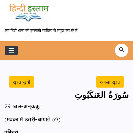
सूरत सूची
अगला सूरत
سُورَةُ العَنكَبُوتِ
29. अल-अन‌्कबूत
(मवका में उतरी-आयातें 69)
परिचय