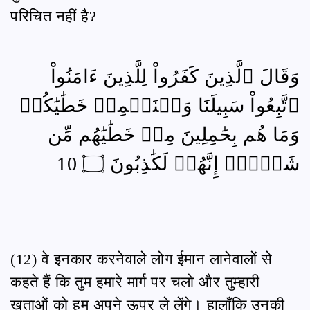
परिचित नहीं है?
وَقَالَ ٱلَّذِينَ كَفَرُواْ لِلَّذِينَ ءَامَنُواْ
ٱتَّبِعُواْ سَبِيلَنَا وَلۡنَحۡمِلۡ خَطَٰيَٰكُمۡ
وَمَا هُم بِحَٰمِلِينَ مِنۡ خَطَٰيَٰهُم مِّن
شَيۡءٍۖ إِنَّهُمۡ لَكَٰذِبُونَ ۝ 10
(12) वे इनकार करनेवाले लोग ईमान लानेवालों से
कहते हैं कि तुम हमारे मार्ग पर चलो और तुम्हारी
ख़ताओं को हम अपने ऊपर ले लेंगे। हालाँकि उनकी