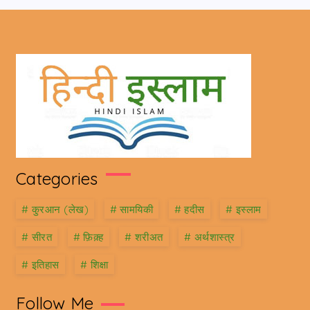
Categories
#
कु़रआन (लेख)
#
सामयिकी
#
हदीस
#
इस्लाम
#
सीरत
#
फ़िक़्ह
#
शरीअत
#
अर्थशास्त्र
#
इतिहास
#
शिक्षा
Follow Me