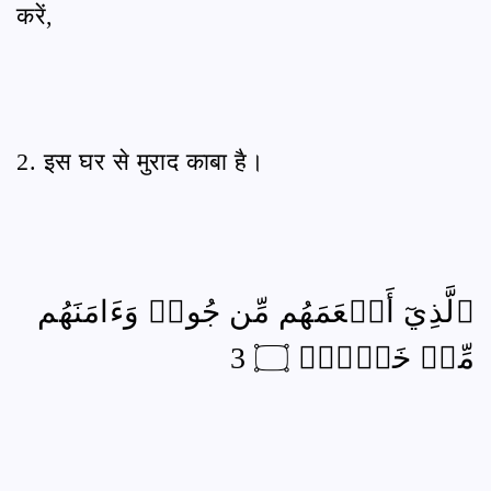
करें,
2. इस घर से मुराद काबा है।
ٱلَّذِيٓ أَطۡعَمَهُم مِّن جُوعٖ وَءَامَنَهُم
مِّنۡ خَوۡفِۭ ۝ 3