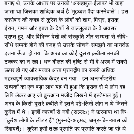
बनाए थे, उनके आधार पर उनको 'असहाबुल-ईलाफ़' भी कहा
जाता था जिसका शाब्दिक अर्थ है 'मुहब्बत पैदा करनेवाले'। इस
कारोबार की वजह से क़ुरैश के लोगों को शाम, मिस्र, इराक़,
ईरान, यमन और हबश के देशों से ताल्लुक़ात के वे अवसर
प्राप्त हुए, और विभिन्न देशों की संस्कृति और सभ्यता से सीधे-
सीधे सम्पर्क होने की वजह से उसके सोचने-समझने का मानदंड
इतना ऊँचा हो गया कि अरब का कोई दूसरा क़बीला उनकी
टक्कर का न रहा। धन दौलत की दृष्टि से भी वे अरब में सबसे
ऊपर हो गए और मक्का अरब प्रायद्वीप का सबसे अधिक
महत्त्वपूर्ण व्यावसायिक केंद्र बन गया। इन अन्तर्राष्ट्रीय
सम्पर्कों का एक बड़ा लाभ यह भी हुआ कि इराक़ से ये लोग वह
लिपि लेकर आए जो क़ुरआन मजीद लिखने में इस्तेमाल हुई।
अरब के किसी दूसरे क़बीले में इतने पढ़े-लिखे लोग न थे जितने
क़ुरैश में थे। इन्हीं कारणों से नबी (सल्लo) ने फ़रमाया था कि-
"क़ुरैश लोगों के लीडर हैं" (मुस्नदे-अहमद, अम्र-बिन-आस की
रिवायतें)। क़ुरैश इसी तरह प्रगति पर प्रगति करते जा रहे थे