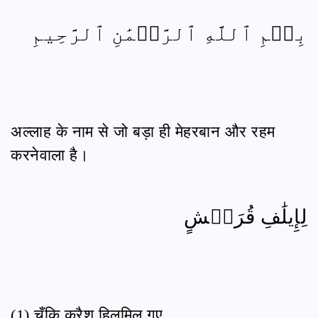
بِسۡمِ ٱللَّهِ ٱلرَّحۡمَٰنِ ٱلرَّحِيمِ
अल्लाह के नाम से जो बड़ा ही मेहरबान और रहम
करनेवाला है।
لِإِيلَٰفِ قُرَيۡشٍ
(1) चूँकि क़ुरैश हिलमिल गए,