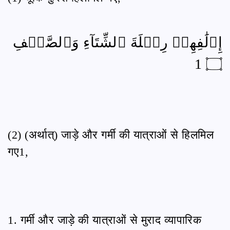
إِۦلَٰفِهِمۡ رِحۡلَةَ ٱلشِّتَآءِ وَٱلصَّيۡفِ
۝ 1
(2) (अर्थात्) जाड़े और गर्मी की यात्राओं से हिलमिल
गए1,
1. गर्मी और जाड़े की यात्राओं से मुराद व्यापारिक