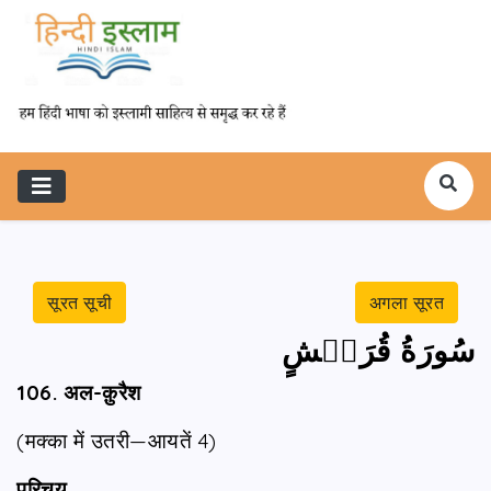
सूरत सूची
अगला सूरत
سُورَةُ قُرَيۡشٍ
106. अल-क़ुरैश
(मक्का में उतरी—आयतें 4)
परिचय