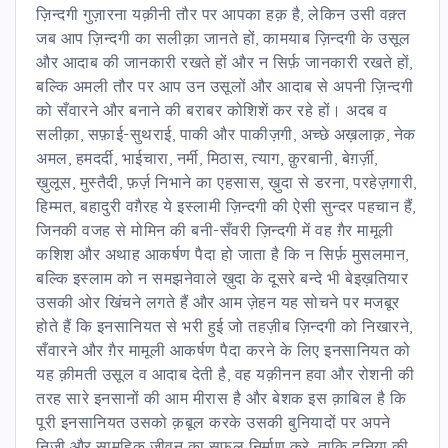
ज़िन्दगी गुज़ारना यक़ीनी तौर पर आपका हक़ है, लेकिन उसी वक़्त
जब आप ज़िन्दगी का सलीक़ा जानते हों, कामयाब ज़िन्दगी के उसूल
और आदाब की जानकारी रखते हों और न सिर्फ़ जानकारी रखते हों,
बल्कि अमली तौर पर आप उन उसूलों और आदाब से अपनी ज़िन्दगी
को सँवारने और बनाने की बराबर कोशिशें कर रहे हों। अदब व
सलीक़ा, सफ़ाई-सुथराई, पाकी और पाकीज़गी, अच्छे अख़लाक़, नेक
अमल, हमदर्दी, भाईचारा, नर्मी, मिठास, त्याग, क़ुरबानी, बेग़र्ज़ी,
ख़ुलूस, मुस्तैदी, फ़र्ज़ निभाने का एहसास, ख़ुदा से डरना, परहेज़गारी,
हिम्मत, बहादुरी वग़ैरह ये इस्लामी ज़िन्दगी की ऐसी सुन्दर पहचान हैं,
जिनकी वजह से मोमिन की बनी-सँवरी ज़िन्दगी में वह ग़ैर मामूली
कशिश और अथाह आकर्षण पैदा हो जाता है कि न सिर्फ़ मुसलमान,
बल्कि इस्लाम को न समझनेवाले ख़ुदा के दूसरे बन्दे भी बेइख़तियार
उसकी ओर खिंचने लगते हैं और आम ज़ेहन यह सोचने पर मजबूर
होते हैं कि इनसानियत से भरी हुई जो तहज़ीब ज़िन्दगी को निखारने,
सँवारने और ग़ैर मामूली आकर्षण पैदा करने के लिए इनसानियत को
यह क़ीमती उसूल व आदाब देती है, वह यक़ीनन हवा और रोशनी की
तरह सारे इनसानों की आम मीरास है और बेशक इस क़ाबिल है कि
पूरी इनसानियत उसको क़बूल करके उसकी बुनियादों पर अपने
निजी और सामूहिक जीवन का सफल निर्माण करे, ताकि दुनिया की