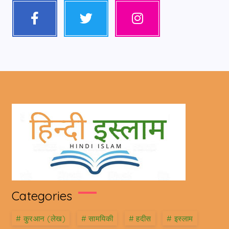
Categories
#
कु़रआन (लेख)
#
सामयिकी
#
हदीस
#
इस्लाम