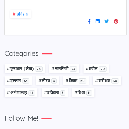
#
इतिहास
Categories
#कु़रआन (लेख)
#सामयिकी
#हदीस
24
23
20
#इस्लाम
#सीरत
#फ़िक़्ह
#शरीअत
63
4
20
30
#अर्थशास्त्र
#इतिहास
#शिक्षा
14
5
11
Follow Me!