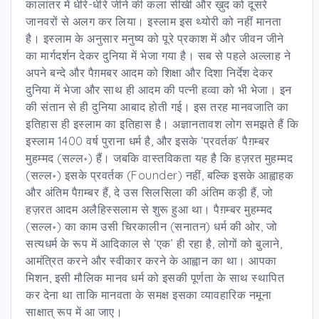
कालांतर में धीरे-धीरे जीने की कला सीखी और ख़ुद को दूसरे
जानवरों से अलग कर लिया। इस्लाम इस थ्योरी को नहीं मानता
है। इस्लाम के अनुसार मनुष्य को पूरे प्रकाश में और जीवन जीने
का मार्गदर्शन देकर दुनिया में भेजा गया है। सब से पहले अल्लाह ने
अपने बन्दे और पैग़मबर आदम को शिक्षा और दिशा निर्देश देकर
दुनिया में भेजा और साथ ही आदम की पत्नी हव्वा को भी भेजा। इन
की संतान से ही दुनिया आबाद होती गई। इस तरह मानवजाति का
इतिहास ही इस्लाम का इतिहास है। अज्ञानतावश लोग समझते हैं कि
इस्लाम 1400 वर्ष पुराना धर्म है, और इसके ‘प्रवर्तक’ पैग़म्बर
मुहम्मद (सल्ल॰) हैं। जबकि वास्तविकता यह है कि हज़रत मुहम्मद
(सल्ल॰) इसके प्रवर्तक (Founder) नहीं, बल्कि इसके आह्वाहक
और अंतिम पैग़म्बर हैं, दे उस सिलसिला की अंतिम कड़ी हैं, जो
हज़रत आदम अलैहिस्सलाम से शुरू हुआ था। पैग़म्बर मुहम्मद
(सल्ल॰) का काम उसी चिरकालीन (सनातन) धर्म की ओर, जो
सत्यधर्म के रूप में आदिकाल से ‘एक’ ही रहा है, लोगों को बुलाने,
आमंत्रित करने और स्वीकार करने के आह्वान का था। आपका
मिशन, इसी मौलिक मानव धर्म को इसकी पूर्णता के साथ स्थापित
कर देना था ताकि मानवता के समक्ष इसका व्यावहारिक नमूना
साक्षात् रूप में आ जाए।