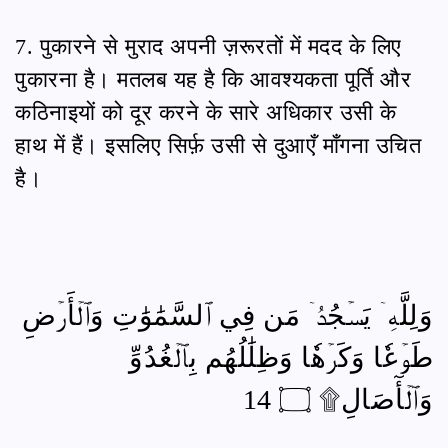
7. पुकारने से मुराद अपनी ज़रूरतों में मदद के लिए
पुकारना है। मतलब यह है कि आवश्यकता पूर्ति और
कठिनाइयों को दूर करने के सारे अधिकार उसी के
हाथ में हैं। इसलिए सिर्फ़ उसी से दुआएँ माँगना उचित
है।
وَلِلَّهِۤ يَسۡجُدُۤ مَن فِي ٱلسَّمَٰوَٰتِ وَٱلۡأَرۡضِ
طَوۡعٗا وَكَرۡهٗا وَظِلَٰلُهُم بِٱلۡغُدُوِّ
وَٱلۡأٓصَالِ۩ ۝ 14