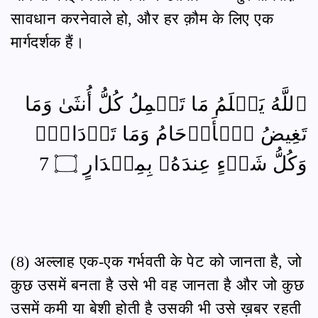
सावधान करनेवाले हो, और हर क़ौम के लिए एक
मार्गदर्शक हैं।
ٱللَّهُ يَعۡلَمُ مَا تَحۡمِلُ كُلُّ أُنثَىٰ وَمَا
تَغِيضُ ٱلۡأَرۡحَامُ وَمَا تَزۡدَادُۚ
وَكُلُّ شَيۡءٍ عِندَهُۥ بِمِقۡدَارٍ ۝ 7
(8) अल्लाह एक-एक गर्भवती के पेट को जानता है, जो
कुछ उसमें बनता है उसे भी वह जानता है और जो कुछ
उसमें कमी या बेशी होती है उसकी भी उसे ख़बर रहती