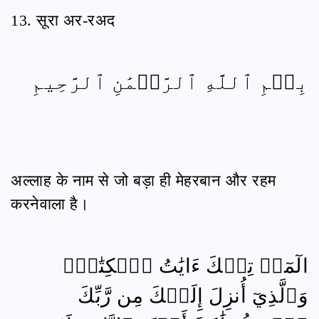
13. सूरा अर-रअद
بِسۡمِ ٱللَّهِ ٱلرَّحۡمَٰنِ ٱلرَّحِيمِ
अल्लाह के नाम से जो बड़ा ही मेहरबान और रहम
करनेवाला है।
الٓمٓرۚ تِلۡكَ ءَايَٰتُ ٱلۡكِتَٰبِۗ
وَٱلَّذِيٓ أُنزِلَ إِلَيۡكَ مِن رَّبِّكَ