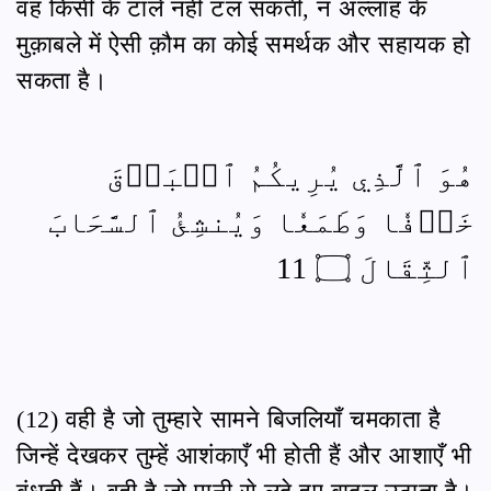
वह किसी के टाले नहीं टल सकती, न अल्लाह के
मुक़ाबले में ऐसी क़ौम का कोई समर्थक और सहायक हो
सकता है।
هُوَ ٱلَّذِي يُرِيكُمُ ٱلۡبَرۡقَ
خَوۡفٗا وَطَمَعٗا وَيُنشِئُ ٱلسَّحَابَ
ٱلثِّقَالَ ۝ 11
(12) वही है जो तुम्हारे सामने बिजलियाँ चमकाता है
जिन्हें देखकर तुम्हें आशंकाएँ भी होती हैं और आशाएँ भी