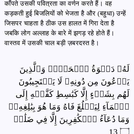
काँपते उसकी पवित्रता का वर्णन करते हैं। वह
कड़कती हुई बिजलियों को भेजता है और (बहुधा) उन्हें
जिसपर चाहता है ठीक उस हालत में गिरा देता है
जबकि लोग अल्लाह के बारे में झगड़ रहे होते हैं।
वास्तव में उसकी चाल बड़ी ज़बरदस्त है।
لَهُۥ دَعۡوَةُ ٱلۡحَقِّۚ وَٱلَّذِينَ
يَدۡعُونَ مِن دُونِهِۦ لَا يَسۡتَجِيبُونَ
لَهُم بِشَيۡءٍ إِلَّا كَبَٰسِطِ كَفَّيۡهِ إِلَى
ٱلۡمَآءِ لِيَبۡلُغَ فَاهُ وَمَا هُوَ بِبَٰلِغِهِۦۚ
وَمَا دُعَآءُ ٱلۡكَٰفِرِينَ إِلَّا فِي ضَلَٰلٖ
۝ 13