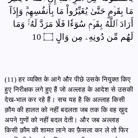
مَا بِقَوۡمٍ حَتَّىٰ يُغَيِّرُواْ مَا بِأَنفُسِهِمۡۗ وَإِذَآ
أَرَادَ ٱللَّهُ بِقَوۡمٖ سُوٓءٗا فَلَا مَرَدَّ لَهُۥۚ وَمَا
لَهُم مِّن دُونِهِۦ مِن وَالٍ ۝ 10
(11) हर व्यक्ति के आगे और पीछे उसके नियुक्त किए
हुए निरीक्षक लगे हुए हैं जो अल्लाह के आदेश से उसकी
देख-भाल कर रहे हैं। सच यह है कि अल्लाह किसी
क़ौम की हालत को नहीं बदलता जब तक कि वह ख़ुद
अपने गुणों को नहीं बदल देती। और जब अल्लाह
किसी क़ौम की शामत लाने का फ़ैसला कर ले तो फिर