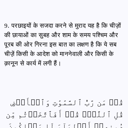
9. परछाइयों के सजदा करने से मुराद यह है कि चीज़़ों
की छायाओं का सुबह और शाम के समय पश्चिम और
पूरब की ओर गिरना इस बात का लक्षण है कि ये सब
चीज़़ें किसी के आदेश को माननेवाली और किसी के
क़ानून से कार्य में लगी हैं।
قُلۡ مَن رَّبُّ ٱلسَّمَٰوَٰتِ وَٱلۡأَرۡضِ
قُلِ ٱللَّهُۚ قُلۡ أَفَٱتَّخَذۡتُم مِّن
دُونِهِۦٓ أَوۡلِيَآءَ لَا يَمۡلِكُونَ