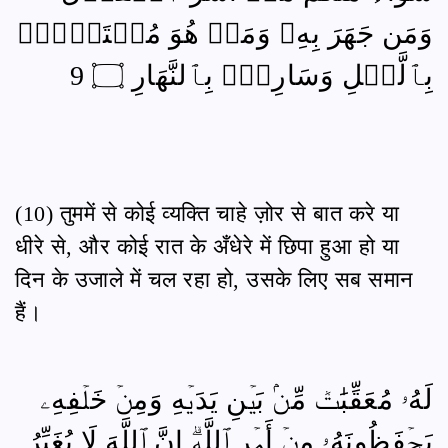
وَمَن جَهَرَ بِهِۦ وَمَنۡ هُوَ مُسۡتَخۡفِۭ
بِٱلَّيۡلِ وَسَارِبُۢ بِٱلنَّهَارِ ۝ 9
(10) तुममें से कोई व्यक्ति चाहे ज़ोर से बात करे या
धीरे से, और कोई रात के अँधेरे में छिपा हुआ हो या
दिन के उजाले में चल रहा हो, उसके लिए सब समान
हैं।
لَهُۥ مُعَقِّبَٰتٞ مِّنۢ بَيۡنِ يَدَيۡهِ وَمِنۡ خَلۡفِهِۦ
يَحۡفَظُونَهُۥ مِنۡ أَمۡرِ ٱللَّهِۗ إِنَّ ٱللَّهَ لَا يُغَيِّرُ