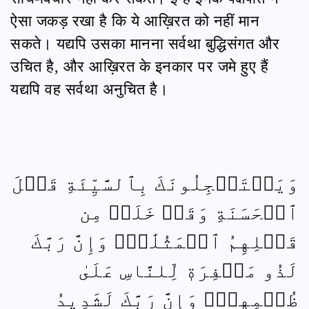
ऐसा जकड़ रखा है कि ये आख़िरत को नहीं मान
सकते। यद्यपि उसका मानना सर्वथा बुद्धिसंगत और
उचित है, और आख़िरत के इनकार पर जमे हुए हैं
यद्यपि वह सर्वथा अनुचित है।
وَيَسۡتَعۡجِلُونَكَ بِٱلسَّيِّئَةِ قَبۡلَ
ٱلۡحَسَنَةِ وَقَدۡ خَلَتۡ مِن
قَبۡلِهِمُ ٱلۡمَثُلَٰتُۗ وَإِنَّ رَبَّكَ
لَذُو مَغۡفِرَةٖ لِّلنَّاسِ عَلَىٰ
ظُلۡمِهِمۡۖ وَإِنَّ رَبَّكَ لَشَدِيدُ