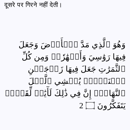
दूसरे पर गिरने नहीं देती।
وَهُوَ ٱلَّذِي مَدَّ ٱلۡأَرۡضَ وَجَعَلَ
فِيهَا رَوَٰسِيَ وَأَنۡهَٰرٗاۖ وَمِن كُلِّ
ٱلثَّمَرَٰتِ جَعَلَ فِيهَا زَوۡجَيۡنِ
ٱثۡنَيۡنِۖ يُغۡشِي ٱلَّيۡلَ
ٱلنَّهَارَۚ إِنَّ فِي ذَٰلِكَ لَأٓيَٰتٖ لِّقَوۡمٖ
يَتَفَكَّرُونَ ۝ 2