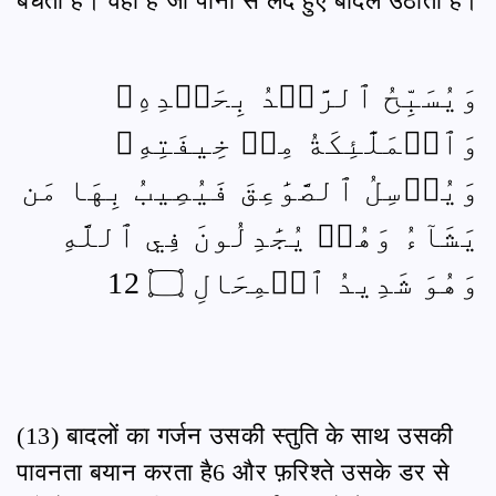
बंधती हैं। वही है जो पानी से लदे हुए बादल उठाता है।
وَيُسَبِّحُ ٱلرَّعۡدُ بِحَمۡدِهِۦ
وَٱلۡمَلَٰٓئِكَةُ مِنۡ خِيفَتِهِۦ
وَيُرۡسِلُ ٱلصَّوَٰعِقَ فَيُصِيبُ بِهَا مَن
يَشَآءُ وَهُمۡ يُجَٰدِلُونَ فِي ٱللَّهِ
وَهُوَ شَدِيدُ ٱلۡمِحَالِ ۝ 12
(13) बादलों का गर्जन उसकी स्तुति के साथ उसकी
पावनता बयान करता है6 और फ़रिश्ते उसके डर से