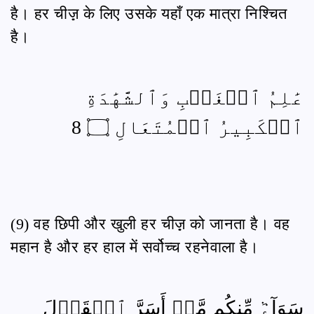
है। हर चीज़़ के लिए उसके यहाँ एक मात्रा निश्चित
है।
عَٰلِمُ ٱلۡغَيۡبِ وَٱلشَّهَٰدَةِ
ٱلۡكَبِيرُ ٱلۡمُتَعَالِ ۝ 8
(9) वह छिपी और खुली हर चीज़़ को जानता है। वह
महान है और हर हाल में सर्वोच्च रहनेवाला है।
سَوَآءٞ مِّنكُم مَّنۡ أَسَرَّ ٱلۡقَوۡلَ