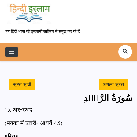
सूरत सूची
अगला सूरत
سُورَةُ الرَّعۡدِ
13. अर-रअद
(मक्का में उतरी- आयतें 43)
परिचय