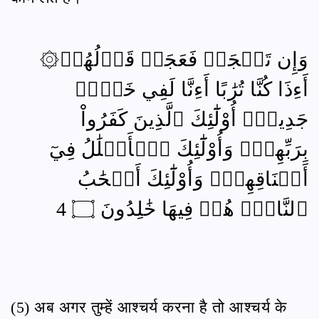
۞وَإِن تَعۡجَبۡ فَعَجَبٞ قَوۡلُهُمۡ
أَءِذَا كُنَّا تُرَٰبًا أَءِنَّا لَفِي خَلۡقٖ
جَدِيدٍۗ أُوْلَٰٓئِكَ ٱلَّذِينَ كَفَرُواْ
بِرَبِّهِمۡۖ وَأُوْلَٰٓئِكَ ٱلۡأَغۡلَٰلُ فِيٓ
أَعۡنَاقِهِمۡۖ وَأُوْلَٰٓئِكَ أَصۡحَٰبُ
ٱلنَّارِۖ هُمۡ فِيهَا خَٰلِدُونَ ۝ 4
(5) अब अगर तुम्हें आश्चर्य करना है तो आश्चर्य के