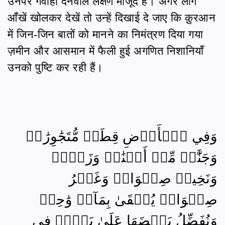
उनपर गवाही देनेवाले लक्षण मौजूद हैं। अगर लोग
आँखें खोलकर देखें तो उन्हें दिखाई दे जाए कि क़ुरआन
में जिन-जिन बातों को मानने का निमंत्रण दिया गया
ज़मीन और आसमान में फैली हुई अगणित निशानियाँ
उनको पुष्टि कर रही हैं।
وَفِي ٱلۡأَرۡضِ قِطَعٞ مُّتَجَٰوِرَٰتٞ
وَجَنَّٰتٞ مِّنۡ أَعۡنَٰبٖ وَزَرۡعٞ
وَنَخِيلٞ صِنۡوَانٞ وَغَيۡرُ
صِنۡوَانٖ يُسۡقَىٰ بِمَآءٖ وَٰحِدٖ
وَنُفَضِّلُ بَعۡضَهَا عَلَىٰ بَعۡضٖ فِي