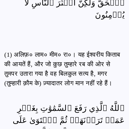
ٱلۡحَقُّ وَلَٰكِنَّ أَكۡثَرَ ٱلنَّاسِ لَا
يُؤۡمِنُونَ
(1) अलिफ़० लाम० मीम० रा०। यह ईश्वरीय किताब
की आयतें हैं, और जो कुछ तुम्हारे रब की ओर से
तुमपर उतारा गया है वह बिलकुल सत्य है, मगर
(तुम्हारी क़ौम के) ज़्यादातर लोग मान नहीं रहे हैं।
ٱللَّهُ ٱلَّذِي رَفَعَ ٱلسَّمَٰوَٰتِ بِغَيۡرِ
عَمَدٖ تَرَوۡنَهَاۖ ثُمَّ ٱسۡتَوَىٰ عَلَى