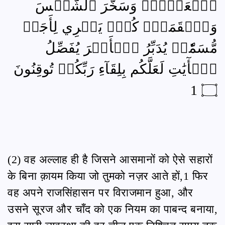
ٱلۡعَرۡشِۖ وَسَخَّرَ ٱلشَّمۡسَ
وَٱلۡقَمَرَۖ كُلّٞ يَجۡرِي لِأَجَلٖ
مُّسَمّٗىۚ يُدَبِّرُ ٱلۡأَمۡرَ يُفَصِّلُ
ٱلۡأٓيَٰتِ لَعَلَّكُم بِلِقَآءِ رَبِّكُمۡ تُوقِنُونَ
۝ 1
(2) वह अल्लाह ही है जिसने आसमानों को ऐसे सहारों
के बिना क़ायम किया जो तुमको नज़र आते हों,1 फिर
वह अपने राजसिंहासन पर विराजमान हुआ, और
उसने सूरज और चाँद को एक नियम का पाबन्द बनाया,