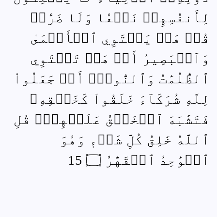
لِأَنفُسِهِمۡ نَفۡعٗا وَلَا ضَرّٗاۚ
قُلۡ هَلۡ يَسۡتَوِي ٱلۡأَعۡمَىٰ
وَٱلۡبَصِيرُ أَمۡ هَلۡ تَسۡتَوِي
ٱلظُّلُمَٰتُ وَٱلنُّورُۗ أَمۡ جَعَلُواْ
لِلَّهِ شُرَكَآءَ خَلَقُواْ كَخَلۡقِهِۦ
فَتَشَٰبَهَ ٱلۡخَلۡقُ عَلَيۡهِمۡۚ قُلِ
ٱللَّهُ خَٰلِقُ كُلِّ شَيۡءٖ وَهُوَ
ٱلۡوَٰحِدُ ٱلۡقَهَّٰرُ ۝ 15