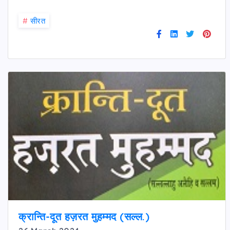
#
सीरत
क्रान्ति-दूत हज़रत मुहम्मद (सल्ल.)