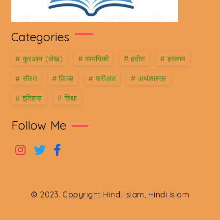
Categories
#
कु़रआन (लेख)
#
सामयिकी
#
हदीस
#
इस्लाम
#
सीरत
#
फ़िक़्ह
#
शरीअत
#
अर्थशास्त्र
#
इतिहास
#
शिक्षा
Follow Me
© 2023. Copyright Hindi Islam, Hindi Islam