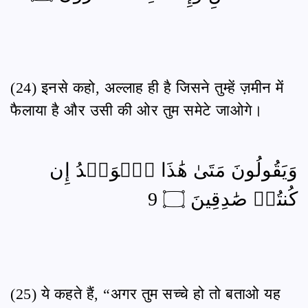
(24) इनसे कहो, अल्लाह ही है जिसने तुम्हें ज़मीन में
फैलाया है और उसी की ओर तुम समेटे जाओगे।
وَيَقُولُونَ مَتَىٰ هَٰذَا ٱلۡوَعۡدُ إِن
كُنتُمۡ صَٰدِقِينَ ۝ 9
(25) ये कहते हैं, “अगर तुम सच्चे हो तो बताओ यह