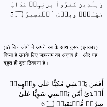
وَلِلَّذِينَ كَفَرُواْ بِرَبِّهِمۡ عَذَابُ
جَهَنَّمَۖ وَبِئۡسَ ٱلۡمَصِيرُ ۝ 5
(6) जिन लोगों ने अपने रब के साथ कुफ़्र (इनकार)
किया है उनके लिए जहन्नम का अज़ाब है। और वह
बहुत ही बुरा ठिकाना है।
أَفَمَن يَمۡشِي مُكِبًّا عَلَىٰ وَجۡهِهِۦٓ
أَهۡدَىٰٓ أَمَّن يَمۡشِي سَوِيًّا عَلَىٰ
صِرَٰطٖ مُّسۡتَقِيمٖ ۝ 6