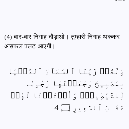
(4) बार-बार निगाह दौड़ाओ। तुम्हारी निगाह थककर
असफल पलट आएगी।
وَلَقَدۡ زَيَّنَّا ٱلسَّمَآءَ ٱلدُّنۡيَا
بِمَصَٰبِيحَ وَجَعَلۡنَٰهَا رُجُومٗا
لِّلشَّيَٰطِينِۖ وَأَعۡتَدۡنَا لَهُمۡ
عَذَابَ ٱلسَّعِيرِ ۝ 4