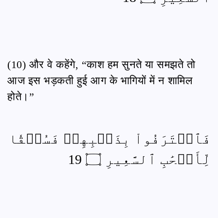
(10) और वे कहेंगे, “काश हम सुनते या समझते तो
आज इस भड़कती हुई आग के भागियों में न शामिल
होते।”
فَٱعۡتَرَفُواْ بِذَنۢبِهِمۡ فَسُحۡقٗا
لِّأَصۡحَٰبِ ٱلسَّعِيرِ ۝ 19