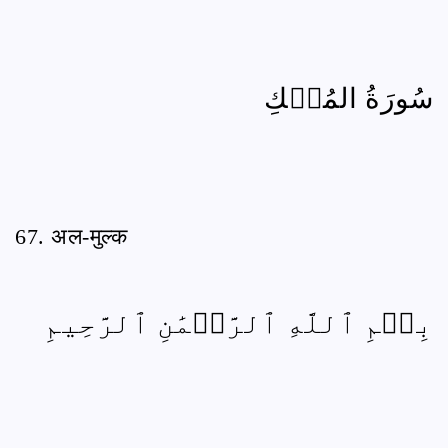
سُورَةُ المُلۡكِ
67. अल-मुल्क
بِسۡمِ ٱللَّهِ ٱلرَّحۡمَٰنِ ٱلرَّحِيمِ