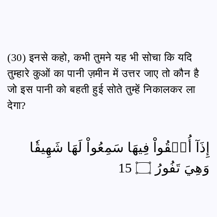
(30) इनसे कहो, कभी तुमने यह भी सोचा कि यदि
तुम्हारे कुओं का पानी ज़मीन में उत्तर जाए तो कौन है
जो इस पानी को बहती हुई सोते तुम्हें निकालकर ला
देगा?
إِذَآ أُلۡقُواْ فِيهَا سَمِعُواْ لَهَا شَهِيقٗا
وَهِيَ تَفُورُ ۝ 15