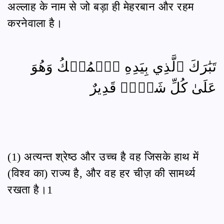
अल्लाह के नाम से जो बड़ा ही मेहरबान और रहम
करनेवाला है।
تَبَٰرَكَ ٱلَّذِي بِيَدِهِ ٱلۡمُلۡكُ وَهُوَ
عَلَىٰ كُلِّ شَيۡءٖ قَدِيرٌ
(1) अत्यन्त श्रेष्ठ और उच्च है वह जिसके हाथ में
(विश्व का) राज्य है, और वह हर चीज़ की सामर्थ्य
रखता है।1