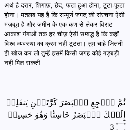
अर्थ है दरार, शिगाफ़, छेद, फटा हुआ होना, टूटा-फूटा
होना। मतलब यह है कि सम्पूर्ण जगत् की संरचना ऐसी
मज़बूत है और ज़मीन के एक कण से लेकर विराट
आकाश गंगाओं तक हर चीज़ ऐसी सम्बद्ध है कि कहीं
विश्व व्यवस्था का क्रम नहीं टूटता। तुम चाहे जितनी
ही खोज कर लो तुम्हें इसमें किसी जगह कोई गड़बड़ी
नहीं मिल सकती।
ثُمَّ ٱرۡجِعِ ٱلۡبَصَرَ كَرَّتَيۡنِ يَنقَلِبۡ
إِلَيۡكَ ٱلۡبَصَرُ خَاسِئٗا وَهُوَ حَسِيرٞ
۝ 3