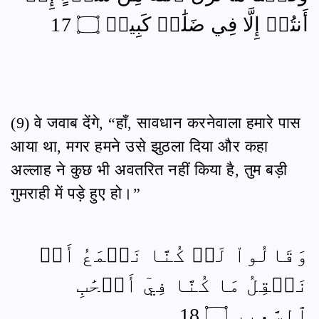
أَنتُمۡ إِلَّا فِي ضَلَٰلٖ كَبِيرٖ ۝ 17
(9) वे जवाब देंगे, “हाँ, सावधान करनेवाला हमारे पास
आया था, मगर हमने उसे झुठला दिया और कहा
अल्लाह ने कुछ भी अवतरित नहीं किया है, तुम बड़ी
गुमराही में पड़े हुए हो।”
وَقَالُواْ لَوۡ كُنَّا نَسۡمَعُ أَوۡ
نَعۡقِلُ مَا كُنَّا فِيٓ أَصۡحَٰبِ
ٱلسَّعِيرِ ۝ 18