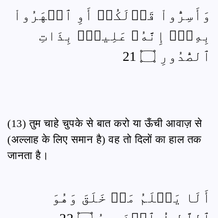
وَأَسِرُّواْ قَوۡلَكُمۡ أَوِ ٱجۡهَرُواْ
بِهِۦٓۖ إِنَّهُۥ عَلِيمُۢ بِذَاتِ
ٱلصُّدُورِ ۝ 21
(13) तुम चाहे चुपके से बात करो या ऊँची आवाज़ से
(अल्लाह के लिए समान है) वह तो दिलों का हाल तक
जानता है।
أَلَا يَعۡلَمُ مَنۡ خَلَقَ وَهُوَ