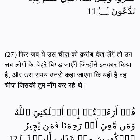
تَدَّعُونَ ۝ 11
(27) फिर जब ये उस चीज़ को क़रीब देख लेंगे तो उन
सब लोगों के चेहरे बिगड़ जाएँगे जिन्होंने इनकार किया
है, और उस समय उनसे कहा जाएगा कि यही है वह
चीज़़ जिसकी तुम माँग कर रहे थे।
قُلۡ أَرَءَيۡتُمۡ إِنۡ أَهۡلَكَنِيَ ٱللَّهُ
وَمَن مَّعِيَ أَوۡ رَحِمَنَا فَمَن يُجِيرُ
ٱلۡكَٰفِرِينَ مِنۡ عَذَابٍ أَلِيمٖ ۝ 12