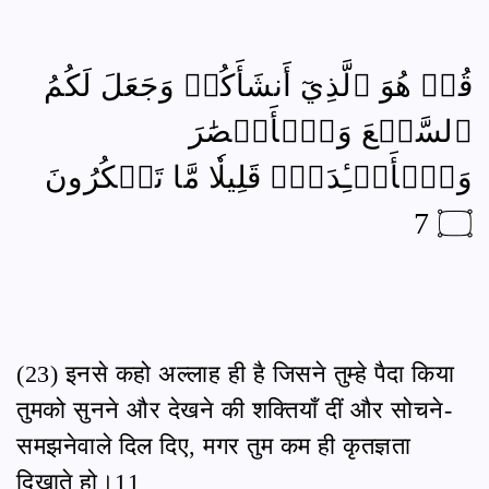
قُلۡ هُوَ ٱلَّذِيٓ أَنشَأَكُمۡ وَجَعَلَ لَكُمُ
ٱلسَّمۡعَ وَٱلۡأَبۡصَٰرَ
وَٱلۡأَفۡـِٔدَةَۚ قَلِيلٗا مَّا تَشۡكُرُونَ
۝ 7
(23) इनसे कहो अल्लाह ही है जिसने तुम्हे पैदा किया
तुमको सुनने और देखने की शक्तियाँ दीं और सोचने-
समझनेवाले दिल दिए, मगर तुम कम ही कृतज्ञता
दिखाते हो।11