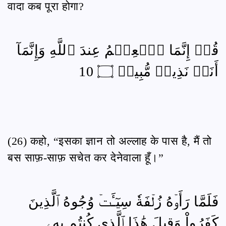
वादा कब पूरा होगा?
قُلۡ إِنَّمَا ٱلۡعِلۡمُ عِندَ ٱللَّهِ وَإِنَّمَآ
أَنَا۠ نَذِيرٞ مُّبِينٞ ۝ 10
(26) कहो, “इसका ज्ञान तो अल्लाह के पास है, मैं तो
बस साफ़-साफ़ सचेत कर देनेवाला हूँ।”
فَلَمَّا رَأَوۡهُ زُلۡفَةٗ سِيٓـَٔتۡ وُجُوهُ ٱلَّذِينَ
كَفَرُواْ وَقِيلَ هَٰذَا ٱلَّذِي كُنتُم بِهِۦ