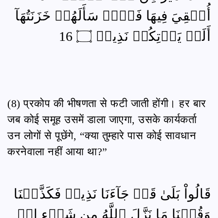
أُلۡقِيَ فِيهَا فَوۡجٞ سَأَلَهُمۡ خَزَنَتُهَآ
أَلَمۡ يَأۡتِكُمۡ نَذِيرٞ ۝ 16
(8) प्रकोप की भीषणता से फटी जाती होंगी। हर बार
जब कोई समूह उसमें डाला जाएगा, उसके कार्यकर्ता
उन लोगों से पूछेंगे, “क्या तुम्हारे पास कोई सावधान
करनेवाला नहीं आया था?”
قَالُواْ بَلَىٰ قَدۡ جَآءَنَا نَذِيرٞ فَكَذَّبۡنَا
وَقُلۡنَا مَا نَزَّلَ ٱللَّهُ مِن شَيۡءٍ إِنۡ