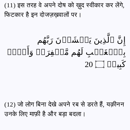
(11) इस तरह वे अपने दोष को ख़ुद स्वीकार कर लेंगे,
फिटकार है इन दोजज़ख़वालों पर।
إِنَّ ٱلَّذِينَ يَخۡشَوۡنَ رَبَّهُم
بِٱلۡغَيۡبِ لَهُم مَّغۡفِرَةٞ وَأَجۡرٞ
كَبِيرٞ ۝ 20
(12) जो लोग बिना देखे अपने रब से डरते हैं, यक़ीनन
उनके लिए माफ़ी है और बड़ा बदला।