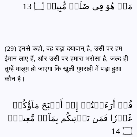
مَنۡ هُوَ فِي ضَلَٰلٖ مُّبِينٖ ۝ 13
(29) इनसे कहो, वह बड़ा दयावान् है, उसी पर हम
ईमान लाए हैं, और उसी पर हमारा भरोसा है, जल्द ही
तुम्हें मालूम हो जाएगा कि खुली गुमराही में पड़ा हुआ
कौन है।
قُلۡ أَرَءَيۡتُمۡ إِنۡ أَصۡبَحَ مَآؤُكُمۡ
غَوۡرٗا فَمَن يَأۡتِيكُم بِمَآءٖ مَّعِينِۭ
۝ 14