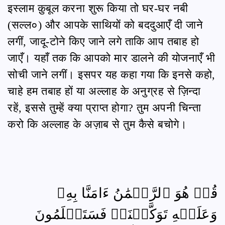
इस्लाम क़ुबूल करना शुरू किया तो घर-घर नबी
(सल्ल०) और आपके साथियों को बददुआएँ दी जाने
लगीं, जादू-टोने किए जाने लगे ताकि आप तबाह हो
जाएँ। यहाँ तक कि आपको मार डालने की योजनाएँ भी
सोची जाने लगीं। इसपर यह कहा गया कि इनसे कहो,
चाहे हम तबाह हों या अल्लाह के अनुग्रह से ज़िन्दा
रहें, इससे तुम्हें क्या प्राप्त होगा? तुम अपनी चिन्ता
करो कि अल्लाह के अज़ाब से तुम कैसे बचोगे।
قُلۡ هُوَ ٱلرَّحۡمَٰنُ ءَامَنَّا بِهِۦ
وَعَلَيۡهِ تَوَكَّلۡنَاۖ فَسَتَعۡلَمُونَ