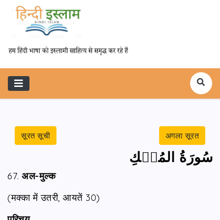
सूरत सूची
अगला सूरत
سُورَةُ المُلۡكِ
67.
अल-मुल्क
(मक्का में उतरी, आयतें 30)
परिचय