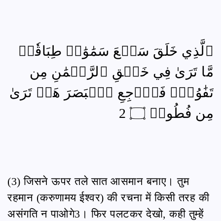
ٱلَّذِي خَلَقَ سَبۡعَ سَمَٰوَٰتٖ طِبَاقٗاۖ
مَّا تَرَىٰ فِي خَلۡقِ ٱلرَّحۡمَٰنِ مِن
تَفَٰوُتٖۖ فَٱرۡجِعِ ٱلۡبَصَرَ هَلۡ تَرَىٰ
مِن فُطُورٖ ۝ 2
(3) जिसने ऊपर तले सात आसमान बनाए। तुम
रहमान (करुणामय ईश्वर) की रचना में किसी तरह की
असंगति न पाओगे3। फिर पलटकर देखो, कही तुम्हें