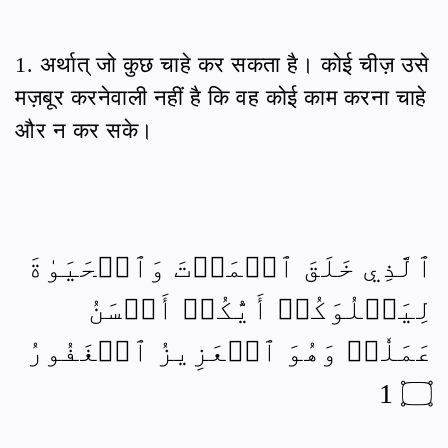
1. अर्थात् जो कुछ चाहे कर सकता है। कोई चीज़ उसे
मज़बूर करनेवाली नहीं है कि वह कोई काम करना चाहे
और न कर सके।
ٱلَّذِي خَلَقَ ٱلۡمَوۡتَ وَٱلۡحَيَوٰةَ
لِيَبۡلُوَكُمۡ أَيُّكُمۡ أَحۡسَنُ
عَمَلٗاۚ وَهُوَ ٱلۡعَزِيزُ ٱلۡغَفُورُ
۝ 1