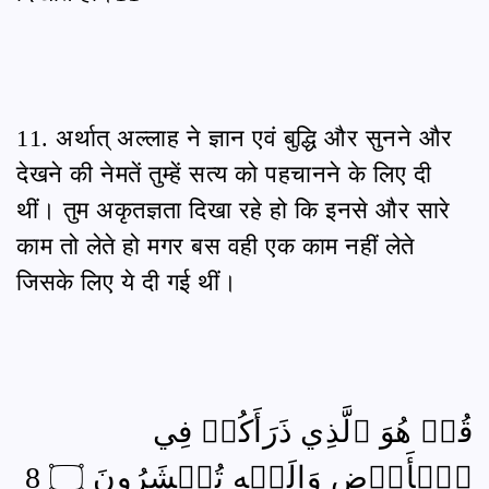
11. अर्थात् अल्लाह ने ज्ञान एवं बुद्धि और सुनने और
देखने की नेमतें तुम्हें सत्य को पहचानने के लिए दी
थीं। तुम अकृतज्ञता दिखा रहे हो कि इनसे और सारे
काम तो लेते हो मगर बस वही एक काम नहीं लेते
जिसके लिए ये दी गई थीं।
قُلۡ هُوَ ٱلَّذِي ذَرَأَكُمۡ فِي
ٱلۡأَرۡضِ وَإِلَيۡهِ تُحۡشَرُونَ ۝ 8