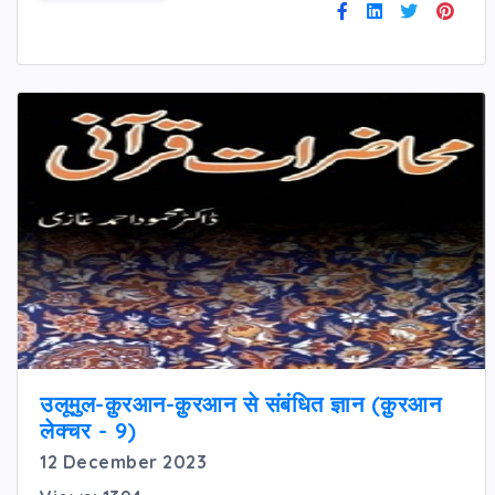
उलूमुल-क़ुरआन-क़ुरआन से संबंधित ज्ञान (क़ुरआन
लेक्चर - 9)
12 December 2023