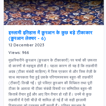
इस्लामी इतिहास में क़ुरआन के कुछ बड़े टीकाकार
(क़ुरआन लेक्चर - 6)
12 December 2023
Views: 966
मुफ़स्सिरीने-क़ुरआन (क़ुरआन के टीकाकारों) पर चर्चा की ज़रूरत
दो कारणों से महसूस होती है। पहला कारण तो यह है कि तफ़सीरी
अदब (टीका संबंधी साहित्य) में जिस प्रकार से और जिस तेज़ी के
साथ व्यापकता पैदा हुई उसके परिणामस्वरूप बहुत-सी तफ़सीरें
(टीकाएँ) लिखी गईं। पूरे पवित्र क़ुरआन की विधिवत तथा पूरी
टीका के अलावा भी टीका संबंधी विषयों पर सम्मिलित बहुत-सी
किताबें तैयार हुईं और आए दिन तैयार हो रही हैं। उनमें से कुछ
तफ़सीरों में ऐसी चीज़ें भी शामिल हो गई हैं जो सही इस्लामी
विचारधारा को प्रस्तुत नहीं करती हैं। पवित्र क़ुरआन के