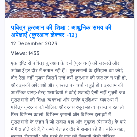
पवित्र क़ुरआन की शिक्षा : आधुनिक समय की
अपेक्षाएँ (क़ुरआन लेक्चर -12)
12 December 2023
Views: 1455
एक दृष्टि से पवित्र क़ुरआन के दर्स (प्रवचन) की ज़रूरतें और
अपेक्षाएँ हर दौर में समान रही हैं। मुसलमानों के इतिहास का कोई
दौर ऐसा नहीं गुज़रा जिसमें उन्हें दर्से-क़ुरआन की ज़रूरत न रही हो,
और इसकी अपेक्षाओं और ज़रूरत पर चर्चा न हुई हो। इस्लाम की
आरंभिक बारह-तेरह शताब्दियों में कोई शताब्दी ऐसी नहीं गुज़री जब
मुसलमानों की शिक्षा-व्यवस्था और उनके प्रशिक्षण-व्यवस्था में
पवित्र क़ुरआन को मौलिक और आधारभूत महत्त्व प्राप्त न रहा हो।
फिर विभिन्न कालों, विभिन्न ज़मानों और विभिन्न इलाक़ों में
मुसलमानों के ज़ेहन में जो सवाल वह्य और नुबूवत (पैग़म्बरी) के बारे
में पैदा होते रहे हैं, वे कमो-बेश हर दौर में समान रहे हैं। बल्कि वह्य,
नुबूवत (पैग़म्बरी) और मरने के बाद की ज़िन्दगी जैसी मौलिक