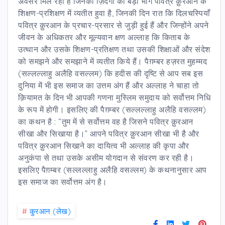
अवसर मिल रहा है जिनकी ज़िंदगी का बड़ा भाग पवित्र क़ुरआन के
शिक्षण-प्रशिक्षण में व्यतीत हुवा है, जिनकी दिन रात कि दिलचस्पियाँ
पवित्र क़ुरआन के प्रचार-प्रसार से जुड़ी हुई हैं और जिन्होंने अपने
जीवन के अधिकतर और मूल्यवान क्षण अल्लाह कि किताब के
उत्थान और उसके शिक्षण-प्रतिक्षण तथा उसकी शिक्षाओं और संदेश
को समझने और समझाने में व्यतीत किये हैं। पैग़म्बर हज़रत मुहम्मद
(सल्लल्लाहु अलैहि वसल्लम) कि हदीस की दृष्टि से आप सब इस
दुनिया में भी इस समाज का उत्तम अंग हैं और अल्लाह ने चाहा तो
क़ियामत के दिन भी आपकी गणना मुस्लिम समुदाय को सर्वोत्तम निधि
के रूप में होगी। इसलिए की पैग़म्बर (सल्लल्लाहु अलैहि वसल्लम)
का कथन है : “तुम में से सर्वोत्तम वह है जिसने पवित्र क़ुरआन
सीखा और सिखाया है।” आपने पवित्र क़ुरआन सीखा भी है और
पवित्र क़ुरआन सिखाने का दायित्व भी अल्लाह की कृपा और
अनुकंपा से तथा उसके असीम योगदान से संवरण कर रही है।
इसलिए पैग़म्बर (सल्लल्लाहु अलैहि वसल्लम) के कथनानुसार आप
इस समाज का सर्वोत्तम अंग है।
#
कु़रआन (लेख)