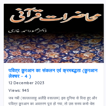
पवित्र क़ुरआन का संकलन एवं क्रमबद्धता (क़ुरआन
लेक्चर - 4 )
12 December 2023
Views: 945
जब नबी (सल्लल्लाहु अलैहि वसल्लम) इस दुनिया से विदा हुए और
पवित्र क़ुरआन का अवतरण पूरा हो गया, तो उस समय कमो-बेश