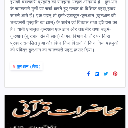
इसकी चमत्कारी प्रकृति को समझना अत्य़ंत अनिवार्य है। क़ुरआन
के चमत्कारी गुणों पर चर्चा करते हुए उसके दो विशिष्ट पहलू हमारे
सामने आते हैं। एक पहलू तो इल्मे-एजाज़ुल-क़ुरआन (क़ुरआन की
चमत्कारी प्रकृति का ज्ञान) के आरंभ एवं विकास तथा इतिहास का
है। यानी एजाज़ुल-क़ुरआन एक ज्ञान और तफ़सीर तथा उलूमे-
क़ुरआन (क़ुरआन संबंधी ज्ञान) के एक विभाग के तौर पर किस
प्रकार संकलित हुआ और किन-किन विद्वानों ने किन-किन पहलुओं
को पवित्र क़ुरआन का चमत्कारी पहलू क़रार दिया।
#
कु़रआन (लेख)