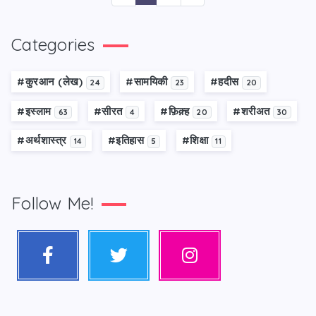
Categories
#कु़रआन (लेख)
#सामयिकी
#हदीस
24
23
20
#इस्लाम
#सीरत
#फ़िक़्ह
#शरीअत
63
4
20
30
#अर्थशास्त्र
#इतिहास
#शिक्षा
14
5
11
Follow Me!