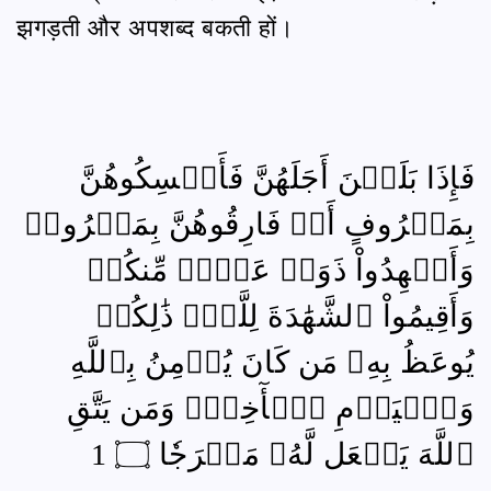
झगड़ती और अपशब्द बकती हों।
فَإِذَا بَلَغۡنَ أَجَلَهُنَّ فَأَمۡسِكُوهُنَّ
بِمَعۡرُوفٍ أَوۡ فَارِقُوهُنَّ بِمَعۡرُوفٖ
وَأَشۡهِدُواْ ذَوَيۡ عَدۡلٖ مِّنكُمۡ
وَأَقِيمُواْ ٱلشَّهَٰدَةَ لِلَّهِۚ ذَٰلِكُمۡ
يُوعَظُ بِهِۦ مَن كَانَ يُؤۡمِنُ بِٱللَّهِ
وَٱلۡيَوۡمِ ٱلۡأٓخِرِۚ وَمَن يَتَّقِ
ٱللَّهَ يَجۡعَل لَّهُۥ مَخۡرَجٗا ۝ 1