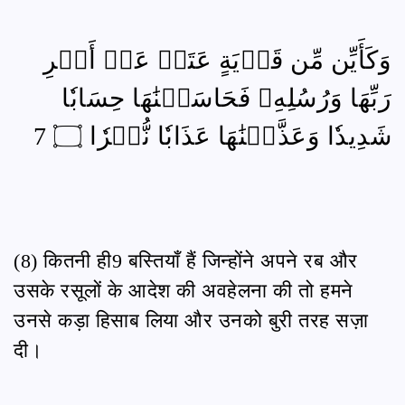
وَكَأَيِّن مِّن قَرۡيَةٍ عَتَتۡ عَنۡ أَمۡرِ
رَبِّهَا وَرُسُلِهِۦ فَحَاسَبۡنَٰهَا حِسَابٗا
شَدِيدٗا وَعَذَّبۡنَٰهَا عَذَابٗا نُّكۡرٗا ۝ 7
(8) कितनी ही9 बस्तियाँ हैं जिन्होंने अपने रब और
उसके रसूलों के आदेश की अवहेलना की तो हमने
उनसे कड़ा हिसाब लिया और उनको बुरी तरह सज़ा
दी।