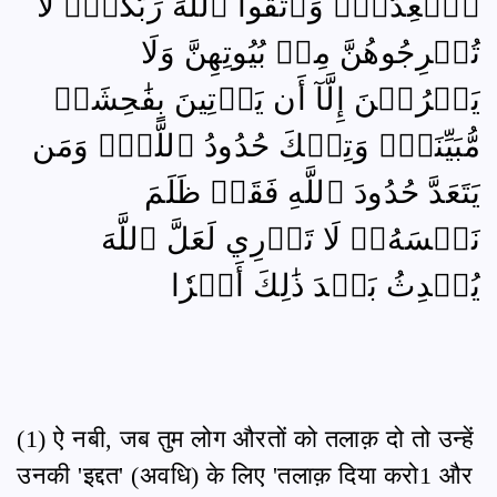
ٱلۡعِدَّةَۖ وَٱتَّقُواْ ٱللَّهَ رَبَّكُمۡۖ لَا
تُخۡرِجُوهُنَّ مِنۢ بُيُوتِهِنَّ وَلَا
يَخۡرُجۡنَ إِلَّآ أَن يَأۡتِينَ بِفَٰحِشَةٖ
مُّبَيِّنَةٖۚ وَتِلۡكَ حُدُودُ ٱللَّهِۚ وَمَن
يَتَعَدَّ حُدُودَ ٱللَّهِ فَقَدۡ ظَلَمَ
نَفۡسَهُۥۚ لَا تَدۡرِي لَعَلَّ ٱللَّهَ
يُحۡدِثُ بَعۡدَ ذَٰلِكَ أَمۡرٗا
(1) ऐ नबी, जब तुम लोग औरतों को तलाक़ दो तो उन्हें
उनकी 'इद्दत' (अवधि) के लिए 'तलाक़ दिया करो1 और