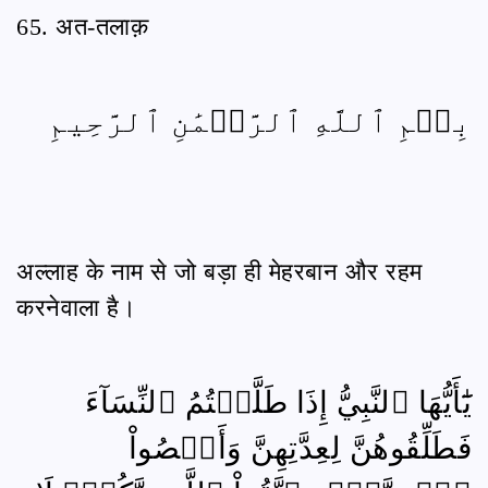
65. अत-तलाक़
بِسۡمِ ٱللَّهِ ٱلرَّحۡمَٰنِ ٱلرَّحِيمِ
अल्लाह के नाम से जो बड़ा ही मेहरबान और रहम
करनेवाला है।
يَٰٓأَيُّهَا ٱلنَّبِيُّ إِذَا طَلَّقۡتُمُ ٱلنِّسَآءَ
فَطَلِّقُوهُنَّ لِعِدَّتِهِنَّ وَأَحۡصُواْ