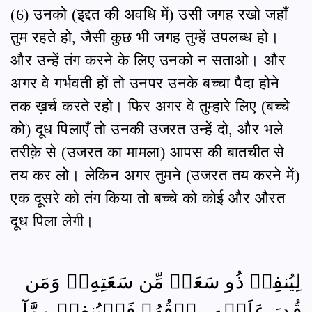
(6) उनको (इद्दत की अवधि में) उसी जगह रखो जहाँ
तुम रहते हो, जैसी कुछ भी जगह तुम्हें उपलब्ध हो।
और उन्हें तंग करने के लिए उनको न सताओ। और
अगर वे गर्भवती हों तो उनपर उनके बच्चा पैदा होने
तक ख़र्च करते रहो। फिर अगर वे तुम्हारे लिए (बच्चे
को) दूध पिलाएँ तो उनकी उजरत उन्हें दो, और भले
तरीक़े से (उजरत का मामला) आपस की बातचीत से
तय कर लो। लेकिन अगर तुमने (उजरत तय करने में)
एक दूसरे को तंग किया तो बच्चे को कोई और औरत
दूध पिला लेगी।
لِيُنفِقۡ ذُو سَعَةٖ مِّن سَعَتِهِۦۖ وَمَن
قُدِرَ عَلَيۡهِ رِزۡقُهُۥ فَلۡيُنفِقۡ مِمَّآ