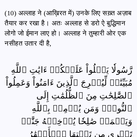
(10) अल्लाह ने (आख़िरत में) उनके लिए सख़्त अज़ाब
तैयार कर रखा है। अतः अल्लाह से डरो ऐ बुद्धिमान
लोगो जो ईमान लाए हो। अल्लाह ने तुम्हारी ओर एक
नसीहत उतार दी है,
رَّسُولٗا يَتۡلُواْ عَلَيۡكُمۡ ءَايَٰتِ ٱللَّهِ
مُبَيِّنَٰتٖ لِّيُخۡرِجَ ٱلَّذِينَ ءَامَنُواْ وَعَمِلُواْ
ٱلصَّٰلِحَٰتِ مِنَ ٱلظُّلُمَٰتِ إِلَى
ٱلنُّورِۚ وَمَن يُؤۡمِنۢ بِٱللَّهِ
وَيَعۡمَلۡ صَٰلِحٗا يُدۡخِلۡهُ جَنَّٰتٖ
تَجۡرِي مِن تَحۡتِهَا ٱلۡأَنۡهَٰرُ