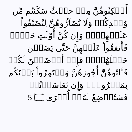
أَسۡكِنُوهُنَّ مِنۡ حَيۡثُ سَكَنتُم مِّن
وُجۡدِكُمۡ وَلَا تُضَآرُّوهُنَّ لِتُضَيِّقُواْ
عَلَيۡهِنَّۚ وَإِن كُنَّ أُوْلَٰتِ حَمۡلٖ
فَأَنفِقُواْ عَلَيۡهِنَّ حَتَّىٰ يَضَعۡنَ
حَمۡلَهُنَّۚ فَإِنۡ أَرۡضَعۡنَ لَكُمۡ
فَـَٔاتُوهُنَّ أُجُورَهُنَّ وَأۡتَمِرُواْ بَيۡنَكُم
بِمَعۡرُوفٖۖ وَإِن تَعَاسَرۡتُمۡ
فَسَتُرۡضِعُ لَهُۥٓ أُخۡرَىٰ ۝ 5