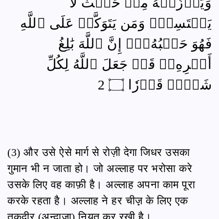
وَيَرۡزُقۡهُ مِنۡ حَيۡثُ لَا
يَحۡتَسِبُۚ وَمَن يَتَوَكَّلۡ عَلَى ٱللَّهِ
فَهُوَ حَسۡبُهُۥٓۚ إِنَّ ٱللَّهَ بَٰلِغُ
أَمۡرِهِۦۚ قَدۡ جَعَلَ ٱللَّهُ لِكُلِّ
شَيۡءٖ قَدۡرٗا ۝ 2
(3) और उसे ऐसे मार्ग से रोज़ी देगा जिधर उसका
गुमान भी न जाता हो। जो अल्लाह पर भरोसा करे
उसके लिए वह काफ़ी है। अल्लाह अपना काम पूरा
करके रहता है। अल्लाह ने हर चीज़़ के लिए एक
तक़दीर (अन्दाज़ा) नियत कर रखी है।