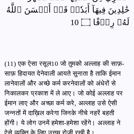
خَٰلِدِينَ فِيهَآ أَبَدٗاۖ قَدۡ أَحۡسَنَ ٱللَّهُ
لَهُۥ رِزۡقًا ۝ 10
(11) एक ऐसा रसूल10 जो तुमको अल्लाह की साफ़-
साफ़ हिदायत देनेवाली आयते सुनाता है ताकि ईमान
लानेवालों और अच्छे कर्म करनेवालों को अंधेरों से
निकालकर प्रकाश में ले आए। जो कोई अल्लाह पर
ईमान लाए और अच्छा कर्म करे, अल्लाह उसे ऐसी
जन्नतों में दाख़िल करेगा जिनके नीचे नहरें बहती
होंगी। ये लोग उनमें हमेशा-हमेशा रहेंगे। अल्लाह ने
ऐसे व्यक्ति के लिए उत्तम रोज़ी रखी है।