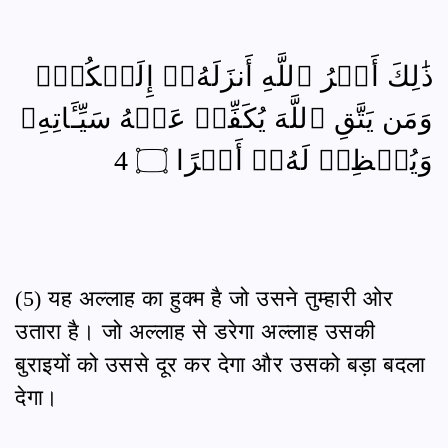
ذَٰلِكَ أَمۡرُ ٱللَّهِ أَنزَلَهُۥٓ إِلَيۡكُمۡۚ
وَمَن يَتَّقِ ٱللَّهَ يُكَفِّرۡ عَنۡهُ سَيِّـَٔاتِهِۦ
وَيُعۡظِمۡ لَهُۥٓ أَجۡرًا ۝ 4
(5) यह अल्लाह का हुक्म है जो उसने तुम्हारी ओर
उतारा है। जो अल्लाह से डरेगा अल्लाह उसकी
बुराइयों को उससे दूर कर देगा और उसको बड़ा बदला
देगा।