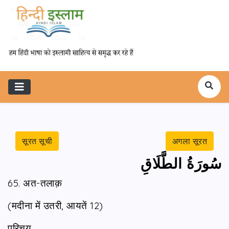
सूरत सूची
अगला सूरत
سُورَةُ الطَّلَاقِ
65. अत-तलाक़
(मदीना में उतरी, आयतें 12)
परिचय