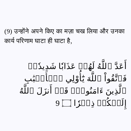
(9) उन्होंने अपने किए का मज़ा चख लिया और उनका
कार्य परिणाम घाटा ही घाटा है,
أَعَدَّ ٱللَّهُ لَهُمۡ عَذَابٗا شَدِيدٗاۖ
فَٱتَّقُواْ ٱللَّهَ يَٰٓأُوْلِي ٱلۡأَلۡبَٰبِ
ٱلَّذِينَ ءَامَنُواْۚ قَدۡ أَنزَلَ ٱللَّهُ
إِلَيۡكُمۡ ذِكۡرٗا ۝ 9