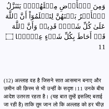
وَمِنَ ٱلۡأَرۡضِ مِثۡلَهُنَّۖ يَتَنَزَّلُ
ٱلۡأَمۡرُ بَيۡنَهُنَّ لِتَعۡلَمُوٓاْ أَنَّ ٱللَّهَ
عَلَىٰ كُلِّ شَيۡءٖ قَدِيرٞ وَأَنَّ ٱللَّهَ
قَدۡ أَحَاطَ بِكُلِّ شَيۡءٍ عِلۡمَۢا ۝
11
(12) अल्लाह वह है जिसने सात आसमान बनाए और
ज़मीन की क़िस्म से भी उन्हीं के सदृश।11 उनके बीच
आदेश उतरता रहता है। (यह बात तुम्हें इसलिए बताई
जा रही है) ताकि तुम जान लो कि अल्लाह को हर चीज़़