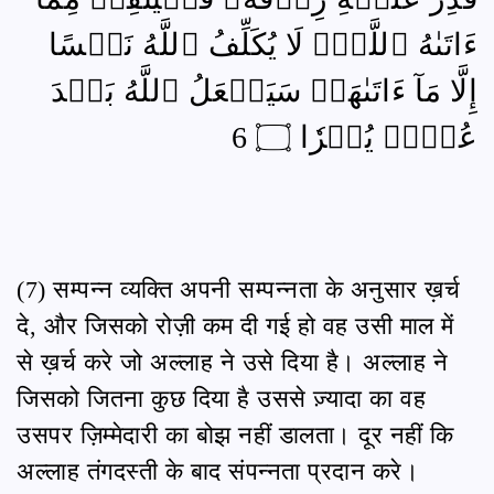
ءَاتَىٰهُ ٱللَّهُۚ لَا يُكَلِّفُ ٱللَّهُ نَفۡسًا
إِلَّا مَآ ءَاتَىٰهَاۚ سَيَجۡعَلُ ٱللَّهُ بَعۡدَ
عُسۡرٖ يُسۡرٗا ۝ 6
(7) सम्पन्न व्यक्ति अपनी सम्पन्नता के अनुसार ख़र्च
दे, और जिसको रोज़ी कम दी गई हो वह उसी माल में
से ख़र्च करे जो अल्लाह ने उसे दिया है। अल्लाह ने
जिसको जितना कुछ दिया है उससे ज़्यादा का वह
उसपर ज़िम्मेदारी का बोझ नहीं डालता। दूर नहीं कि
अल्लाह तंगदस्ती के बाद संपन्नता प्रदान करे।