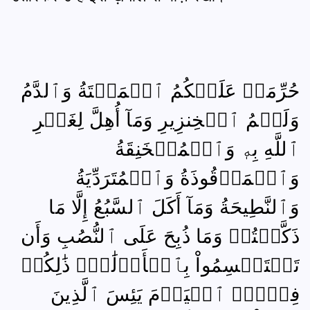
حُرِّمَتۡ عَلَيۡكُمُ ٱلۡمَيۡتَةُ وَٱلدَّمُ
وَلَحۡمُ ٱلۡخِنزِيرِ وَمَآ أُهِلَّ لِغَيۡرِ
ٱللَّهِ بِهٖ وَٱلۡمُنۡخَنِقَةُ
وَٱلۡمَوۡقُوذَةُ وَٱلۡمُتَرَدِّيَةُ
وَٱلنَّطِيحَةُ وَمَآ أَكَلَ ٱلسَّبُعُ إِلَّا مَا
ذَكَّيۡتُمۡ وَمَا ذُبِحَ عَلَى ٱلنُّصُبِ وَأَن
تَسۡتَقۡسِمُواْ بِٱلۡأَزۡلَٰمِۚ ذَٰلِكُمۡ
فِسۡقٌۗ ٱلۡيَوۡمَ يَئِسَ ٱلَّذِينَ