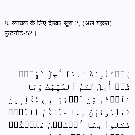
8. व्याख्या के लिए देखिए सूरा-2, (अल-बक़रा)
फ़ुटनोट-52।
يَسۡـَٔلُونَكَ مَاذَآ أُحِلَّ لَهُمۡۖ
قُلۡ أُحِلَّ لَكُمُ ٱلطَّيِّبَٰتُ وَمَا
عَلَّمۡتُم مِّنَ ٱلۡجَوَارِحِ مُكَلِّبِينَ
تُعَلِّمُونَهُنَّ مِمَّا عَلَّمَكُمُ ٱللَّهُۖ
فَكُلُواْ مِمَّآ أَمۡسَكۡنَ عَلَيۡكُمۡ