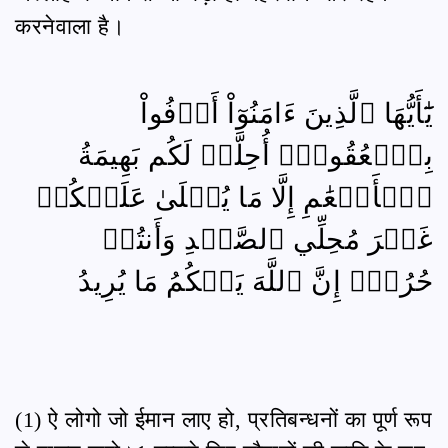
करनेवाला है।
يَٰٓأَيُّهَا ٱلَّذِينَ ءَامَنُوٓاْ أَوۡفُواْ
بِٱلۡعُقُودِۚ أُحِلَّتۡ لَكُم بَهِيمَةُ
ٱلۡأَنۡعَٰمِ إِلَّا مَا يُتۡلَىٰ عَلَيۡكُمۡ
غَيۡرَ مُحِلِّي ٱلصَّيۡدِ وَأَنتُمۡ
حُرُمٌۗ إِنَّ ٱللَّهَ يَحۡكُمُ مَا يُرِيدُ
(1) ऐ लोगो जो ईमान लाए हो, प्रतिबन्धनों का पूर्ण रूप