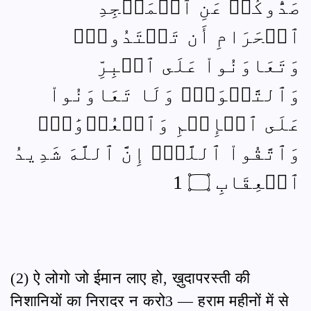
صَدُّوكُمۡ عَنِ ٱلۡمَسۡجِدِ
ٱلۡحَرَامِ أَن تَعۡتَدُواْۘ
وَتَعَاوَنُواْ عَلَى ٱلۡبِرِّ
وَٱلتَّقۡوَىٰۖ وَلَا تَعَاوَنُواْ
عَلَى ٱلۡإِثۡمِ وَٱلۡعُدۡوَٰنِۚ
وَٱتَّقُواْ ٱللَّهَۖ إِنَّ ٱللَّهَ شَدِيدُ
ٱلۡعِقَابِ ۝ 1
(2) ऐ लोगो जो ईमान लाए हो, ख़ुदापरस्ती की
निशानियों का निरादर न करो3 — हराम महीनों में से