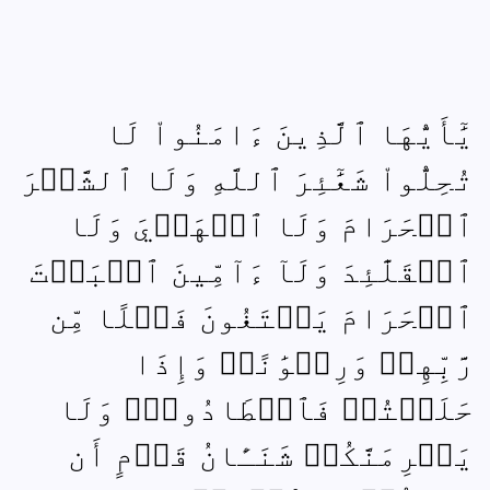
يَٰٓأَيُّهَا ٱلَّذِينَ ءَامَنُواْ لَا
تُحِلُّواْ شَعَٰٓئِرَ ٱللَّهِ وَلَا ٱلشَّهۡرَ
ٱلۡحَرَامَ وَلَا ٱلۡهَدۡيَ وَلَا
ٱلۡقَلَٰٓئِدَ وَلَآ ءَآمِّينَ ٱلۡبَيۡتَ
ٱلۡحَرَامَ يَبۡتَغُونَ فَضۡلًا مِّن
رَّبِّهِمۡ وَرِضۡوَٰنًاۚ وَإِذَا
حَلَلۡتُمۡ فَٱصۡطَادُواْۚ وَلَا
يَجۡرِمَنَّكُمۡ شَنَـَٔانُ قَوۡمٍ أَن