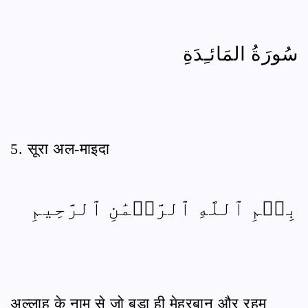
سُورَةُ المَائـِدَةِ
5. सूरा अल-माइदा
بِسۡمِ ٱللَّهِ ٱلرَّحۡمَٰنِ ٱلرَّحِيمِ
अल्लाह के नाम से जो बड़ा ही मेहरबान और रहम