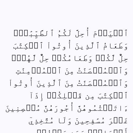
ٱلۡيَوۡمَ أُحِلَّ لَكُمُ ٱلطَّيِّبَٰتُۖ
وَطَعَامُ ٱلَّذِينَ أُوتُواْ ٱلۡكِتَٰبَ
حِلٌّ لَّكُمۡ وَطَعَامُكُمۡ حِلٌّ لَّهُمۡۖ
وَٱلۡمُحۡصَنَٰتُ مِنَ ٱلۡمُؤۡمِنَٰتِ
وَٱلۡمُحۡصَنَٰتُ مِنَ ٱلَّذِينَ أُوتُواْ
ٱلۡكِتَٰبَ مِن قَبۡلِكُمۡ إِذَآ
ءَاتَيۡتُمُوهُنَّ أُجُورَهُنَّ مُحۡصِنِينَ
غَيۡرَ مُسَٰفِحِينَ وَلَا مُتَّخِذِيٓ
أَخۡدَانٍۗ وَمَن يَكۡفُرۡ