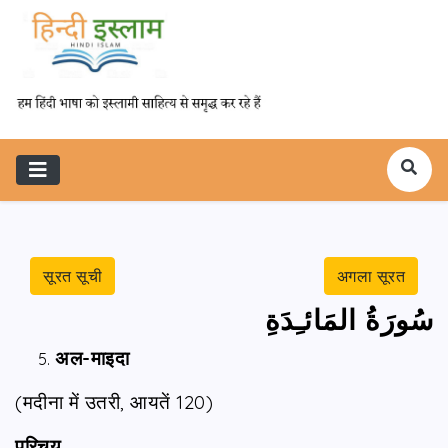
सूरत सूची
अगला सूरत
سُورَةُ المَائـِدَةِ
अल-माइदा
(मदीना में उतरी, आयतें 120)
परिचय