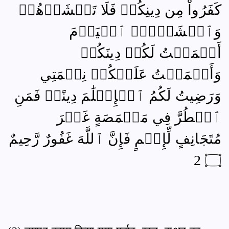
كَفَرُواْ مِن دِينِكُمۡ فَلَا تَخۡشَوۡهُمۡ
وَٱخۡشَوۡنِۚ ٱلۡيَوۡمَ
أَكۡمَلۡتُ لَكُمۡ دِينَكُمۡ
وَأَتۡمَمۡتُ عَلَيۡكُمۡ نِعۡمَتِي
وَرَضِيتُ لَكُمُ ٱلۡإِسۡلَٰمَ دِينًاۚ فَمَنِ
ٱضۡطُرَّ فِي مَخۡمَصَةٍ غَيۡرَ
مُتَجَانِفٍ لِّإِثۡمٍ فَإِنَّ ٱللَّهَ غَفُورٌ رَّحِيمٌ
۝ 2