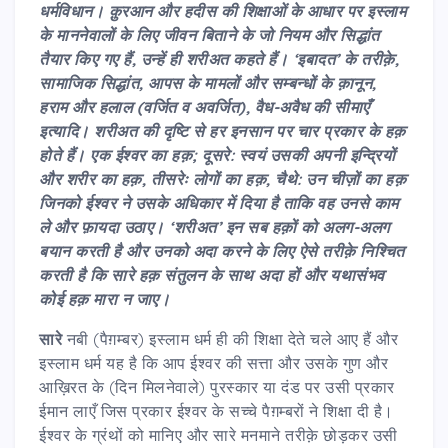
धर्मविधान। क़ुरआन और हदीस की शिक्षाओं के आधार पर इस्लाम
के माननेवालों के लिए जीवन बिताने के जो नियम और सिद्धांत
तैयार किए गए हैं
,
उन्हें ही शरीअत कहते हैं।
‘
इबादत’ के तरीक़े
,
सामाजिक सिद्धांत
,
आपस के मामलों और सम्बन्धों के क़ानून
,
हराम और हलाल (वर्जित व अवर्जित)
,
वैध-अवैध की सीमाएँ
इत्यादि।
शरीअत
की दृष्टि से हर इनसान पर चार प्रकार के हक़
होते हैं। एक ईश्वर का हक़
;
दूसरे: स्वयं उसकी अपनी इन्द्रियों
और शरीर का हक़
,
तीसरेः लोगों का हक़
,
चैथे: उन चीज़ों का हक़
जिनको ईश्वर ने उसके अधिकार में दिया है ताकि वह उनसे काम
ले और फ़ायदा उठाए। ‘शरीअत’ इन सब हक़ों को अलग-अलग
बयान करती है और उनको अदा करने के लिए ऐसे तरीक़े निश्चित
करती है कि सारे हक़ संतुलन के साथ अदा हों और यथासंभव
कोई हक़ मारा न जाए।
सारे
नबी (पैग़म्बर) इस्लाम धर्म ही की शिक्षा देते चले आए हैं और
इस्लाम धर्म यह है कि आप ईश्वर की सत्ता और उसके गुण और
आख़िरत के (दिन मिलनेवाले) पुरस्कार या दंड पर उसी प्रकार
ईमान लाएँ जिस प्रकार ईश्वर के सच्चे पैग़म्बरों ने शिक्षा दी है।
ईश्वर के ग्रंथों को मानिए और सारे मनमाने तरीक़े छोड़कर उसी