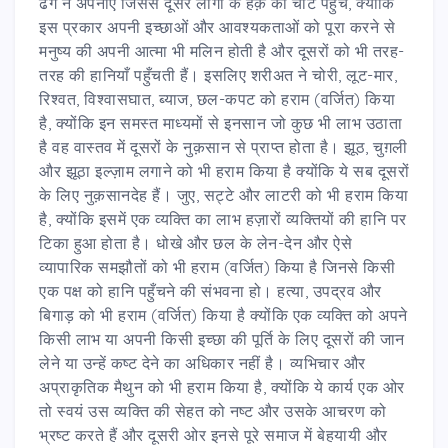
ढंग न अपनाए जिससे दूसरे लोगों के हक़ को चोट पहुँचे, क्योंकि
इस प्रकार अपनी इच्छाओं और आवश्यकताओं को पूरा करने से
मनुष्य की अपनी आत्मा भी मलिन होती है और दूसरों को भी तरह-
तरह की हानियाँ पहुँचती हैं। इसलिए शरीअत ने चोरी, लूट-मार,
रिश्वत, विश्वासघात, ब्याज, छल-कपट को हराम (वर्जित) किया
है, क्योंकि इन समस्त माध्यमों से इनसान जो कुछ भी लाभ उठाता
है वह वास्तव में दूसरों के नुक़सान से प्राप्त होता है। झूठ, चुग़ली
और झूठा इल्ज़ाम लगाने को भी हराम किया है क्योंकि ये सब दूसरों
के लिए नुक़सानदेह हैं। जुए, सट्टे और लाटरी को भी हराम किया
है, क्योंकि इसमें एक व्यक्ति का लाभ हज़ारों व्यक्तियों की हानि पर
टिका हुआ होता है। धोखे और छल के लेन-देन और ऐसे
व्यापारिक समझौतों को भी हराम (वर्जित) किया है जिनसे किसी
एक पक्ष को हानि पहुँचने की संभवना हो। हत्या, उपद्रव और
बिगाड़ को भी हराम (वर्जित) किया है क्योंकि एक व्यक्ति को अपने
किसी लाभ या अपनी किसी इच्छा की पूर्ति के लिए दूसरों की जान
लेने या उन्हें कष्ट देने का अधिकार नहीं है। व्यभिचार और
अप्राकृतिक मैथुन को भी हराम किया है, क्योंकि ये कार्य एक ओर
तो स्वयं उस व्यक्ति की सेहत को नष्ट और उसके आचरण को
भ्रष्ट करते हैं और दूसरी ओर इनसे पूरे समाज में बेहयायी और