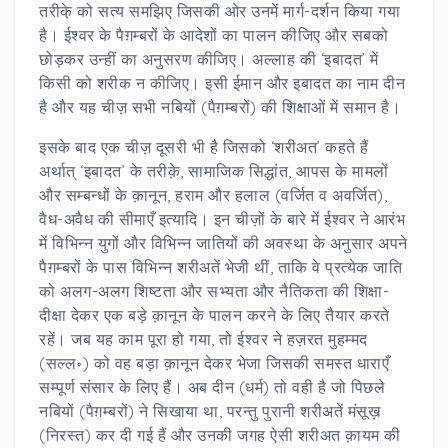
तरीके़ को सत्य समझिए जिसकी ओर उनमें मार्ग-दर्शन किया गया
है। ईश्वर के पैग़म्बरों के आदेशों का पालन कीजिए और सबको
छोड़कर उन्हीं का अनुसरण कीजिए। अल्लाह की ‘इबादत’ में
किसी को शरीक न कीजिए। इसी ईमान और इबादत का नाम दीन
है और यह चीज़ सभी नबियों (पैग़म्बरों) की शिक्षाओं में समान है।
इसके बाद एक चीज़ दूसरी भी है जिसको ‘शरीअत’ कहते हैं
अर्थात् ‘इबादत’ के तरीक़े, सामाजिक सिद्धांत, आपस के मामलों
और सम्बन्धों के क़ानून, हराम और हलाल (वर्जित व अवर्जित),
वैध-अवैध की सीमाएँ इत्यादि। इन चीज़ों के बारे में ईश्वर ने आरंभ
में विभिन्न युगों और विभिन्न जातियों की अवस्था के अनुसार अपने
पैग़म्बरों के पास विभिन्न शरीअतें भेजी थीं, ताकि वे प्रत्येक जाति
को अलग-अलग शिष्टता और सभ्यता और नैतिकता की शिक्षा-
दीक्षा देकर एक बड़े क़ानून के पालन करने के लिए तैयार करते
रहें। जब यह काम पूरा हो गया, तो ईश्वर ने हज़रत मुहम्मद
(सल्ल॰) को वह बड़ा क़ानून देकर भेजा जिसकी समस्त धाराएँ
सम्पूर्ण संसार के लिए हैं। अब दीन (धर्म) तो वही है जो पिछले
नबियों (पैग़म्बरों) ने सिखाया था, परन्तु पुरानी शरीअतें मंसूख़
(निरस्त) कर दी गई हैं और उनकी जगह ऐसी शरीअत क़ायम की