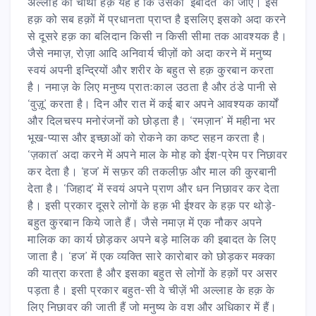
अल्लाह का चौथा हक़ यह है कि उसकी ‘इबादत’ की जाए। इस
हक़ को सब हक़ों में प्रधानता प्राप्त है इसलिए इसको अदा करने
से दूसरे हक़ का बलिदान किसी न किसी सीमा तक आवश्यक है।
जैसे नमाज़, रोज़ा आदि अनिवार्य चीज़ों को अदा करने में मनुष्य
स्वयं अपनी इन्द्रियों और शरीर के बहुत से हक़ कु़रबान करता
है। नमाज़ के लिए मनुष्य प्रातःकाल उठता है और ठंडे पानी से
‘वुज़ू’ करता है। दिन और रात में कई बार अपने आवश्यक कार्यों
और दिलचस्प मनोरंजनों को छोड़ता है। ‘रमज़ान’ में महीना भर
भूख-प्यास और इच्छाओं को रोकने का कष्ट सहन करता है।
‘ज़कात’ अदा करने में अपने माल के मोह को ईश-प्रेम पर निछावर
कर देता है। ‘हज’ में सफ़र की तकलीफ़ और माल की कु़रबानी
देता है। ‘जिहाद’ में स्वयं अपने प्राण और धन निछावर कर देता
है। इसी प्रकार दूसरे लोगों के हक़ भी ईश्वर के हक़ पर थोड़े-
बहुत कु़रबान किये जाते हैं। जैसे नमाज़ में एक नौकर अपने
मालिक का कार्य छोड़कर अपने बड़े मालिक की इबादत के लिए
जाता है। ‘हज’ में एक व्यक्ति सारे कारोबार को छोड़कर मक्का
की यात्रा करता है और इसका बहुत से लोगों के हक़ों पर असर
पड़ता है। इसी प्रकार बहुत-सी वे चीज़ें भी अल्लाह के हक़ के
लिए निछावर की जाती हैं जो मनुष्य के वश और अधिकार में हैं।