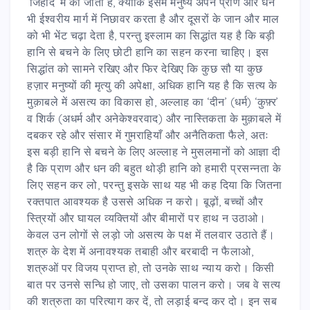
‘जिहाद’ में की जाती है, क्योंकि इसमें मनुष्य अपने प्राण और धन
भी ईश्वरीय मार्ग में निछावर करता है और दूसरों के जान और माल
को भी भेंट चढ़ा देता है, परन्तु इस्लाम का सिद्धांत यह है कि बड़ी
हानि से बचने के लिए छोटी हानि का सहन करना चाहिए। इस
सिद्धांत को सामने रखिए और फिर देखिए कि कुछ सौ या कुछ
हज़ार मनुष्यों की मृत्यु की अपेक्षा, अधिक हानि यह है कि सत्य के
मुक़ाबले में असत्य का विकास हो, अल्लाह का ‘दीन’ (धर्म) ‘कुफ़्र’
व शिर्क (अधर्म और अनेकेश्वरवाद) और नास्तिकता के मुक़ाबले में
दबकर रहे और संसार में गुमराहियाँ और अनैतिकता फैले, अतः
इस बड़ी हानि से बचने के लिए अल्लाह ने मुसलमानों को आज्ञा दी
है कि प्राण और धन की बहुत थोड़ी हानि को हमारी प्रसन्नता के
लिए सहन कर लो, परन्तु इसके साथ यह भी कह दिया कि जितना
रक्तपात आवश्यक है उससे अधिक न करो। बूढ़ों, बच्चों और
स्त्रियों और घायल व्यक्तियों और बीमारों पर हाथ न उठाओ।
केवल उन लोगों से लड़ो जो असत्य के पक्ष में तलवार उठाते हैं।
शत्रु के देश में अनावश्यक तबाही और बरबादी न फैलाओ,
शत्रुओं पर विजय प्राप्त हो, तो उनके साथ न्याय करो। किसी
बात पर उनसे सन्धि हो जाए, तो उसका पालन करो। जब वे सत्य
की शत्रुता का परित्याग कर दें, तो लड़ाई बन्द कर दो। इन सब