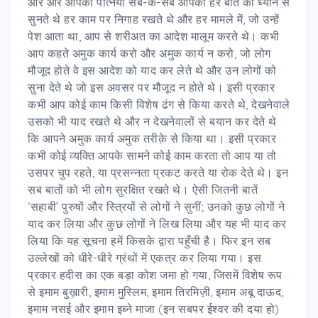
और और आपकी पत्नियाँ सब-के-सब आपकी हर बात को ध्यान से
सुनते थे हर काम पर निगाह रखते थे और हर मामले में, जो उन्हें
पेश आता था, आप से शरीअत का आदेश मालूम करते थे। कभी
आप कहते अमुक कार्य करो और अमुक कार्य न करो, जो लोग
मौजूद होते वे इस आदेश को याद कर लेते थे और उन लोगों को
सुना देते थे जो इस अवसर पर मौजूद न होते थे। इसी प्रकार
कभी आप कोई काम किसी विशेष ढंग से किया करते थे, देखनेवाले
उसको भी याद रखते थे और न देखनेवालों से बयान कर देते थे
कि आपने अमुक कार्य अमुक तरीक़े से किया था। इसी प्रकार
कभी कोई व्यक्ति आपके सामने कोई काम करता तो आप या तो
उसपर चुप रहते, या प्रसन्नता प्रकट करते या रोक देते थे। इन
सब बातों को भी लोग सुरक्षित रखते थे। ऐसी जितनी बातें
‘सहाबी’ पुरुषों और स्त्रियों से लोगों ने सुनीं; उनको कुछ लोगों ने
याद कर लिया और कुछ लोगों ने लिख लिया और यह भी याद कर
लिया कि यह सूचना हमें किसके द्वारा पहुँची है। फिर इन सब
उल्लेखों को धीरे-धीरे ग्रंथों में एकत्र कर लिया गया। इस
प्रकार हदीस का एक बड़ा कोश जमा हो गया, जिसमें विशेष रूप
से इमाम बुख़ारी, इमाम मुस्लिम, इमाम तिरमिज़ी, इमाम अबू दाऊद,
इमाम नसई और इमाम इब्ने माजा (इन सबपर ईश्वर की दया हो)