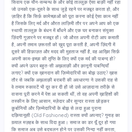
सिवाय एक यौन-सम्बन्ध के और कोई ताल्लुक़ ऐसा बाक़ी नहीं रहा
जो उनको एक-दूसरे के साथ जुड़े रहने पर मजबूर करता हो, और
ज़ाहिर है कि सिर्फ़ कामेच्छाओं को पूरा करना कोई ऐसा काम नहीं
है जिसके लिए मर्द और औरत लाज़िमी तौर पर अपने आप को एक
स्थायी ताल्लुक़ के बंधन में बाँधने और एक घर बनाकर संयुक्त
ज़िंदगी गुज़ारने पर मजबूर हों। जो औरत अपनी रोटी आप कमाती
है, अपनी तमाम ज़रूरतों को ख़ुद पूरा करती है, अपनी ज़िंदगी में
दूसरे की हिफ़ाज़त और मदद की मुहताज नहीं है, वह आख़िर सिर्फ़
अपनी काम-इच्छा की तृप्ति के लिए क्यों एक मर्द की पाबन्द हो?
क्यों अपने ऊपर बहुत-सी अख़लाक़ी और क़ानूनी पाबन्दियाँ
लगाए? क्यों एक ख़ानदान की ज़िम्मेदारियों का बोझ उठाए? ख़ास
तौर से जबकि अख़लाक़ी बराबरी की अवधारणा ने उसकी राह से
वे तमाम रुकावटें भी दूर कर दी हों जो उसे आज़ादाना तरीक़े से
वासना पूरी करने में पेश आ सकती थीं, तो वह अपनी ख़ाहिशों की
तस्कीन के लिए आसान, मज़ेदार और सुन्दर रास्ता छोड़कर
क़ुर्बानियों और ज़िम्मेदारियों के बोझ से लदा हुआ पुराना
दक़ियानूसी (Old Fashioned) रास्ता क्यों अपनाए? गुनाह का
ख़्याल मज़हब के साथ विदा हुआ। समाज का डर यूँ दूर हो गया
कि समाज अब उसे बदचलन होने पर उसकी निन्दा नहीं करता,