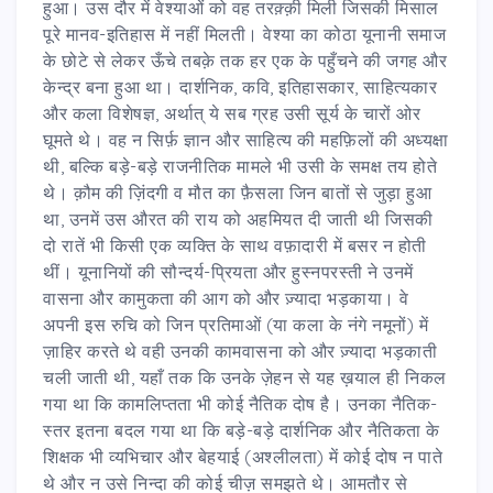
हुआ। उस दौर में वेश्याओं को वह तरक़्क़ी मिली जिसकी मिसाल
पूरे मानव-इतिहास में नहीं मिलती। वेश्या का कोठा यूनानी समाज
के छोटे से लेकर ऊँचे तबक़े तक हर एक के पहुँचने की जगह और
केन्द्र बना हुआ था। दार्शनिक, कवि, इतिहासकार, साहित्यकार
और कला विशेषज्ञ, अर्थात् ये सब ग्रह उसी सूर्य के चारों ओर
घूमते थे। वह न सिर्फ़ ज्ञान और साहित्य की महफ़िलों की अध्यक्षा
थी, बल्कि बड़े-बड़े राजनीतिक मामले भी उसी के समक्ष तय होते
थे। क़ौम की ज़िंदगी व मौत का फ़ैसला जिन बातों से जुड़ा हुआ
था, उनमें उस औरत की राय को अहमियत दी जाती थी जिसकी
दो रातें भी किसी एक व्यक्ति के साथ वफ़ादारी में बसर न होती
थीं। यूनानियों की सौन्दर्य-प्रियता और हुस्नपरस्ती ने उनमें
वासना और कामुकता की आग को और ज़्यादा भड़काया। वे
अपनी इस रुचि को जिन प्रतिमाओं (या कला के नंगे नमूनों) में
ज़ाहिर करते थे वही उनकी कामवासना को और ज़्यादा भड़काती
चली जाती थी, यहाँ तक कि उनके ज़ेहन से यह ख़याल ही निकल
गया था कि कामलिप्तता भी कोई नैतिक दोष है। उनका नैतिक-
स्तर इतना बदल गया था कि बड़े-बड़े दार्शनिक और नैतिकता के
शिक्षक भी व्यभिचार और बेहयाई (अश्लीलता) में कोई दोष न पाते
थे और न उसे निन्दा की कोई चीज़ समझते थे। आमतौर से