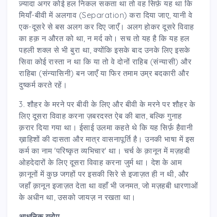
ज़्यादा अगर कोई हल निकल सकता था तो वह सिर्फ़ यह था कि
मियाँ-बीवी में अलगाव (Separation) करा दिया जाए, यानी वे
एक-दूसरे से बस अलग कर दिए जाएँ। अलग होकर दूसरे विवाह
का हक़ न औरत को था, न मर्द को। सच तो यह है कि यह हल
पहली शक्ल से भी बुरा था, क्योंकि इसके बाद उनके लिए इसके
सिवा कोई रास्ता न था कि या तो वे दोनों राहिब (संन्यासी) और
राहिबा (संन्यासिनी) बन जाएँ या फिर तमाम उम्र बदकारी और
दुष्कर्म करते रहें।
3. शौहर के मरने पर बीवी के लिए और बीवी के मरने पर शौहर के
लिए दूसरा विवाह करना ज़बरदस्त ऐब की बात, बल्कि गुनाह
क़रार दिया गया था। ईसाई उलमा कहते थे कि यह सिर्फ़ हैवानी
ख़ाहिशों की दासता और मात्र वासनापूर्ति है। उनकी भाषा में इस
कर्म का नाम 'परिष्कृत व्यभिचार' था। चर्च के क़ानून में मज़हबी
ओहदेदारों के लिए दूसरा विवाह करना जुर्म था। देश के आम
क़ानूनों में कुछ जगहों पर इसकी सिरे से इजाज़त ही न थी, और
जहाँ क़ानून इजाज़त देता था वहाँ भी जनमत, जो मज़हबी धारणाओं
के अधीन था, उसको जायज़ न रखता था।
आधुनिक यूरोप