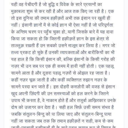
यही वह पेचीदगी है जो बुद्धि व विवेक के सारे प्रयत्नों का
मुक़ाबला शुरू से कर रही है और आज तक किए जा रही है। एक
तो इस दुनिया की तमाम हक़ीक़तें अभी तक इंसान पर खुली ही
नहीं। इंसानी ज्ञानों में से कोई ज्ञान भी ऐसा नहीं है जो परिपूर्णता
के अन्तिम चरण पर पहुँच चुका हो, यानी जिसके बारे में यह दावा
किया जा सकता हो कि जितनी हक़ीक़तें ज्ञान के इस क्षेत्र से
ताल्लुक़ रखती हैं उन सबको उसने मालूम कर लिया है। मगर जो
तथ्य प्रकट हो चुके हैं उनकी व्यापकताओं और बारीकियों का भी
यह हाल है कि किसी इंसान की, बल्कि इंसानों के किसी गरोह की
नज़र भी उन सब पर एक ही समय में हावी नहीं होती। एक पहलू
सामने आता है और दूसरा पहलू नज़रों से ओझल रह जाता है।
कहीं नज़र चूक जाती है और कहीं व्यक्तिगत रुझान नज़र के
सामने परदा बन जाते हैं। इस दोहरी कमज़ोरी की वजह से इंसान
ख़ुद अपनी ज़िंदगी की उन समस्याओं को हल करने के जितने
उपाय भी करता है, वे नाकाम होते हैं और तजुर्बा आख़िरकार उनके
दोष को उजागर कर देता है। सही हल सिर्फ़ उसी समय संभव है
जबकि संतुलन-बिन्दु को पा लिया जाए और संतुलन-बिन्दु पाया
नहीं जा सकता जब तक कि तमाम हक़ीक़तें न सही, कम से-कम
जानी-पहचानी हक़ीक़तों ही के सारे पहलू समान रूप से निगाह के