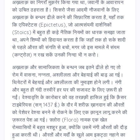
अख़लाक़ का निगराँ मुक़र्रर किया गया था, जवानी के आवारापन
को उचित ठहराता है। सिसरो जैसा आदमी नौजवानों के लिए
अख़लाक़ के बन्धन ढीले करने की सिफ़ारिश करता है, यहाँ तक
कि एपिक्टेटस (Epictetus), जो आत्मसंयमी दार्शनिकों
(Stoics) में बहुत ही कड़े नैतिक नियमों का धारक समझा जाता
था, अपने शिष्यों को हिदायत करता है कि जहाँ तक हो सके शादी
से पहले औरत की संगति से बचो, मगर जो इस मामले में संयम
(कन्ट्रोल) न रख सकें उनकी निन्दा भी न करो।
अख़लाक़ और सामाजिकता के बन्धन जब इतने ढीले हो गए तो
रोम में वासना, नग्नता, अश्लीलता और बेहयाई की बाढ़ आ गई।
थियेटरों में बेहयाई और अश्लीलता की नुमाइश होने लगी। नंगी
और बहुत ही गंदी तस्वीरें हर घर की सजावट के लिए ज़रूरी हो
गईं। वेश्यावृत्ति के कारोबार को वह तरक़्क़ी हासिल हुई कि क़ैसर
टाइबेरियस (सन् 1437 ई.) के दौर में शरीफ़ ख़ानदान की औरतों
को पेशेवर वेश्या बनने से रोकने के लिए एक क़ानून लागू करने की
ज़रूरत पेश आ गई। फ़्लोरा (Flora) नामक एक खेल
रोमवासियों में बहुत मशहूर हुआ, क्योंकि उसमें नंगी औरतों की दौड़
हुआ करती थी। औरतों और मर्दों के खुले आम इकट्ठा नहाने का