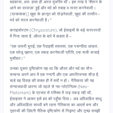
बहकाया, अतः हव्वा ही अस्ल मुजरिम थीं। इस तरह वे 'शैतान के
आने का दरवाज़ा' हुईं और मर्द को तबाह व ग़ारत करनेवाली।
(प्रकाशक)] ख़ुदा के क़ानून को तोड़नेवाली, ख़ुदा की तस्वीर—
मर्द को ग़ारत करनेवाली है।"
क्राइसोस्टम (Chrysostum), जो ईसाइयों के बड़े सरपरस्तों
में गिना जाता है, औरत के बारे में कहता है—
"एक ज़रूरी बुराई, एक पैदाइशी वसवसा, एक पसन्दीदा आफ़त,
एक घरेलू ख़तरा, एक तबाह करनेवाली प्रीति, एक सजी-सजाई
मुसीबत।"
उनका दूसरा दृष्टिकोण यह था कि औरत और मर्द का यौन-
सम्बन्ध अपने आप में एक गन्दगी और एक आपत्तिजनक चीज़ है,
चाहे वह विवाह की शक्ल ही में क्यों न हो। नैतिकता की यह
संन्यासवादी धारणा जो पहले से नव-प्लेटोनिज़्म (Neo-
Platonism) के प्रभाव से पश्चिम में जड़ पकड़ रही थी,
ईसाइयत ने आकर इसे हद को पहुँचा दिया। अब अविवाहित साधु
और अविवाहिता साध्वी बने रहना नैतिकता का आदर्श बना और
गृहस्थी की ज़िंदगी नैतिक दृष्टिकोण से निकृष्ट और तुच्छ समझी