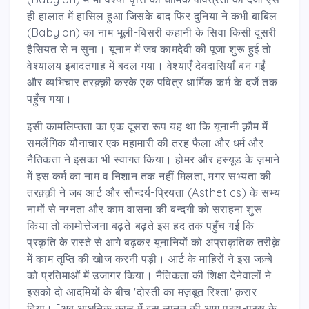
ही हालात में हासिल हुआ जिसके बाद फिर दुनिया ने कभी बाबिल
(Babylon) का नाम भूली-बिसरी कहानी के सिवा किसी दूसरी
हैसियत से न सुना। यूनान में जब कामदेवी की पूजा शुरू हुई तो
वेश्यालय इबादतगाह में बदल गया। वेश्याएँ देवदासियाँ बन गईं
और व्यभिचार तरक़्क़ी करके एक पवित्र धार्मिक कर्म के दर्जे तक
पहुँच गया।
इसी कामलिप्तता का एक दूसरा रूप यह था कि यूनानी क़ौम में
समलैंगिक यौनाचार एक महामारी की तरह फैला और धर्म और
नैतिकता ने इसका भी स्वागत किया। होमर और हस्यूड के ज़माने
में इस कर्म का नाम व निशान तक नहीं मिलता, मगर सभ्यता की
तरक़्क़ी ने जब आर्ट और सौन्दर्य-प्रियता (Asthetics) के सभ्य
नामों से नग्नता और काम वासना की बन्दगी को सराहना शुरू
किया तो कामोत्तेजना बढ़ते-बढ़ते इस हद तक पहुँच गई कि
प्रकृति के रास्ते से आगे बढ़कर यूनानियों को अप्राकृतिक तरीक़े
में काम तृप्ति की खोज करनी पड़ी। आर्ट के माहिरों ने इस जज़्बे
को प्रतिमाओं में उजागर किया। नैतिकता की शिक्षा देनेवालों ने
इसको दो आदमियों के बीच 'दोस्ती का मज़बूत रिश्ता' क़रार
दिया। [अब आधुनिक काल में इस लानत की आग पुरुष-पुरुष के