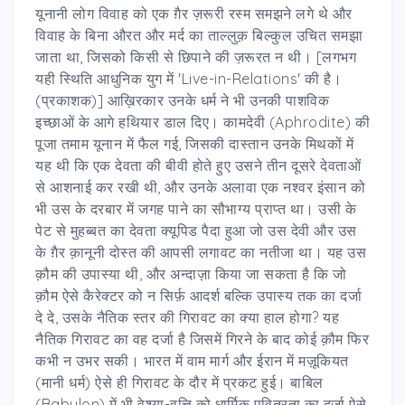
यूनानी लोग विवाह को एक ग़ैर ज़रूरी रस्म समझने लगे थे और
विवाह के बिना औरत और मर्द का ताल्लुक़ बिल्कुल उचित समझा
जाता था, जिसको किसी से छिपाने की ज़रूरत न थी। [लगभग
यही स्थिति आधुनिक युग में 'Live-in-Relations' की है।
(प्रकाशक)] आख़िरकार उनके धर्म ने भी उनकी पाशविक
इच्छाओं के आगे हथियार डाल दिए। कामदेवी (Aphrodite) की
पूजा तमाम यूनान में फैल गई, जिसकी दास्तान उनके मिथकों में
यह थी कि एक देवता की बीवी होते हुए उसने तीन दूसरे देवताओं
से आशनाई कर रखी थी, और उनके अलावा एक नश्वर इंसान को
भी उस के दरबार में जगह पाने का सौभाग्य प्राप्त था। उसी के
पेट से मुहब्बत का देवता क्यूपिड पैदा हुआ जो उस देवी और उस
के ग़ैर क़ानूनी दोस्त की आपसी लगावट का नतीजा था। यह उस
क़ौम की उपास्या थी, और अन्दाज़ा किया जा सकता है कि जो
क़ौम ऐसे कैरेक्टर को न सिर्फ़ आदर्श बल्कि उपास्य तक का दर्जा
दे दे, उसके नैतिक स्तर की गिरावट का क्या हाल होगा? यह
नैतिक गिरावट का वह दर्जा है जिसमें गिरने के बाद कोई क़ौम फिर
कभी न उभर सकी। भारत में वाम मार्ग और ईरान में मज़ूकियत
(मानी धर्म) ऐसे ही गिरावट के दौर में प्रकट हुई। बाबिल
(Babylon) में भी वेश्या-वृत्ति को धार्मिक पवित्रता का दर्जा ऐसे