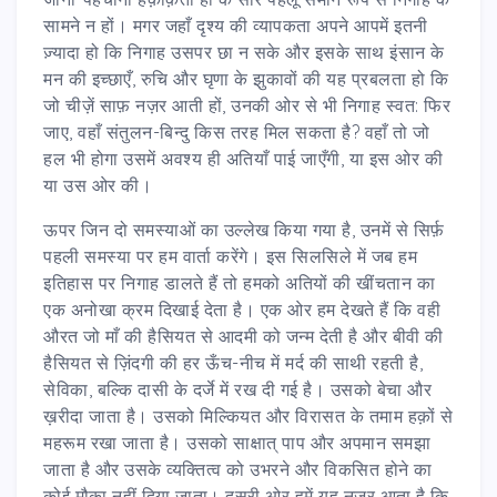
सामने न हों। मगर जहाँ दृश्य की व्यापकता अपने आपमें इतनी
ज़्यादा हो कि निगाह उसपर छा न सके और इसके साथ इंसान के
मन की इच्छाएँ, रुचि और घृणा के झुकावों की यह प्रबलता हो कि
जो चीज़ें साफ़ नज़र आती हों, उनकी ओर से भी निगाह स्वत: फिर
जाए, वहाँ संतुलन-बिन्दु किस तरह मिल सकता है? वहाँ तो जो
हल भी होगा उसमें अवश्य ही अतियाँ पाई जाएँगी, या इस ओर की
या उस ओर की।
ऊपर जिन दो समस्याओं का उल्लेख किया गया है, उनमें से सिर्फ़
पहली समस्या पर हम वार्ता करेंगे। इस सिलसिले में जब हम
इतिहास पर निगाह डालते हैं तो हमको अतियों की खींचतान का
एक अनोखा क्रम दिखाई देता है। एक ओर हम देखते हैं कि वही
औरत जो माँ की हैसियत से आदमी को जन्म देती है और बीवी की
हैसियत से ज़िंदगी की हर ऊँच-नीच में मर्द की साथी रहती है,
सेविका, बल्कि दासी के दर्जे में रख दी गई है। उसको बेचा और
ख़रीदा जाता है। उसको मिल्कियत और विरासत के तमाम हक़ों से
महरूम रखा जाता है। उसको साक्षात् पाप और अपमान समझा
जाता है और उसके व्यक्तित्व को उभरने और विकसित होने का
कोई मौक़ा नहीं दिया जाता। दूसरी ओर हमें यह नज़र आता है कि