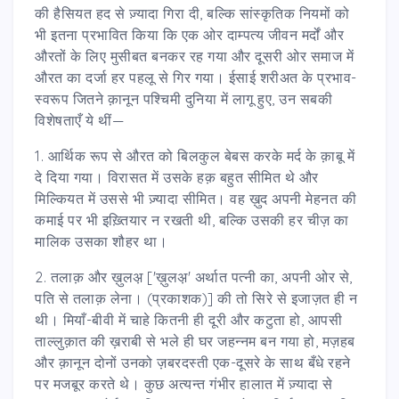
की हैसियत हद से ज़्यादा गिरा दी, बल्कि सांस्कृतिक नियमों को
भी इतना प्रभावित किया कि एक ओर दाम्पत्य जीवन मर्दों और
औरतों के लिए मुसीबत बनकर रह गया और दूसरी ओर समाज में
औरत का दर्जा हर पहलू से गिर गया। ईसाई शरीअत के प्रभाव-
स्वरूप जितने क़ानून पश्चिमी दुनिया में लागू हुए, उन सबकी
विशेषताएँ ये थीं—
1. आर्थिक रूप से औरत को बिलकुल बेबस करके मर्द के क़ाबू में
दे दिया गया। विरासत में उसके हक़ बहुत सीमित थे और
मिल्कियत में उससे भी ज़्यादा सीमित। वह ख़ुद अपनी मेहनत की
कमाई पर भी इख़्तियार न रखती थी, बल्कि उसकी हर चीज़ का
मालिक उसका शौहर था।
2. तलाक़ और ख़ुलअ़ ['ख़ुलअ़' अर्थात पत्नी का, अपनी ओर से,
पति से तलाक़ लेना। (प्रकाशक)] की तो सिरे से इजाज़त ही न
थी। मियाँ-बीवी में चाहे कितनी ही दूरी और कटुता हो, आपसी
ताल्लुक़ात की ख़राबी से भले ही घर जहन्नम बन गया हो, मज़हब
और क़ानून दोनों उनको ज़बरदस्ती एक-दूसरे के साथ बँधे रहने
पर मजबूर करते थे। कुछ अत्यन्त गंभीर हालात में ज़्यादा से