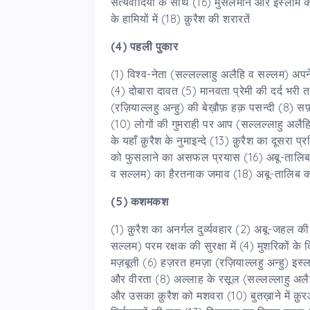
सत्यवादियों के साथ (16) मुसलमान और इस्लाम क
के हामियों में (18) क़ुरैश की शरारतें
(4) पहली पुकार
(1) विश्व-नेता (सल्लल्लाहु अलैहि व सल्लम) अपन
(4) दोबारा दावत (5) मानवता प्रेमी की दर्द भरी 
(रज़ियाल्लहु अन्हु) की बेख़ौफ़ हक़ पसन्दी (8) स
(10) लोगों की गुमराही पर आप (सल्लल्लाहु अलैहि
के यहाँ क़ुरैश के नुमाइन्दे (13) क़ुरैश का दूसर
को फुसलाने का असफल प्रयास (16) अबू-तालिब को
व सल्लम) का हैरतनाक जमाव (18) अबू-तालिब का
(5) कशमकश
(1) क़ुरैश का अनर्गल दुर्व्यवहार (2) अबू-जहल
सल्लम) परम रक्षक की सुरक्षा में (4) मुशरिकों क
मज़बूती (6) हज़रत हमज़ा (रज़ियाल्लहु अन्हु) इस्
और वीरता (8) अल्लाह के रसूल (सल्लल्लाहु अलै
और उसका क़ुरैश को मशवरा (10) बुतख़ाने में क़ुरआ