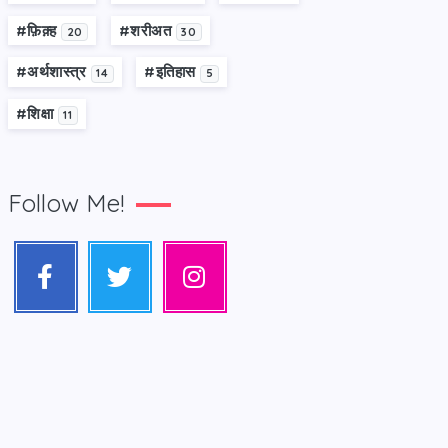
#फ़िक़्ह
#शरीअत
20
30
#अर्थशास्त्र
#इतिहास
14
5
#शिक्षा
11
Follow Me!