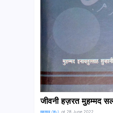
जीवनी हज़रत मुहम्मद सल
मुहम्मद (स॰)
at
28 June 2022