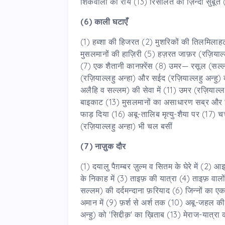
शिर्कवालों की राय (13) रिसालत का ज़िन्दा सुबूत 
(6) काली घटाएँ
(1) हब्शा की हिजरत (2) मुशरिकों की तिलमिलाहट (3
मुसलमानों की हाज़िरी (5) हज़रत जाफ़र (रज़ियाल्
(7) एक शैतानी कानफ़्रेंस (8) उमर— रसूल (सल्लल
(रज़ियाल्लहु अन्हा) और सईद (रज़ियाल्लहु अन्हु) 
अलैहि व सल्लम) की सेवा में (11) उमर (रज़ियाल्लह
बाइकाट (13) मुसलमानों का असाधारण सब्र और ज
फाड़ दिया (16) अबू-तालिब मृत्यु-शैया पर (17) 
(रज़ियाल्लहु अन्हा) भी चल बसीं
(7) नाज़ुक दौर
(1) दयालु पैग़म्बर ज़ुल्म व सितम के घेरे में (2)
के निकाह में (3) ताइफ़ की यात्रा (4) ताइफ़ वाल
सल्लम) की दर्दमन्दाना फ़रियाद (6) जिन्नों का ए
अमान में (9) फ़र्श से अर्श तक (10) अबू-जहल की 
अन्हु) को 'सिद्दीक़' का ख़िताब (13) मेराज-यात्