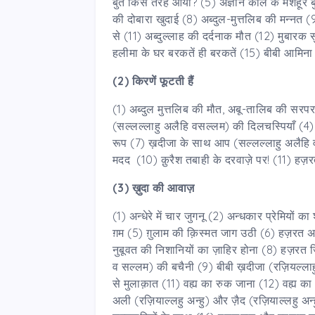
बुत किस तरह आया? (5) अज्ञान काल के मशहूर बु
की दोबारा खुदाई (8) अब्दुल-मुत्तलिब की मन्नत 
से (11) अब्दुल्लाह की दर्दनाक मौत (12) मुबार
हलीमा के घर बरकतें ही बरकतें (15) बीबी आमिना
(2) किरणें फूटती हैं
(1) अब्दुल मुत्तलिब की मौत, अबू-तालिब की सरप
(सल्लल्लाहु अलैहि वसल्लम) की दिलचस्पियाँ (4
रूप (7) ख़दीजा के साथ आप (सल्लल्लाहु अलैहि व
मदद (10) क़ुरैश तबाही के दरवाज़े पर! (11) हज़र
(3) ख़ुदा की आवाज़
(1) अन्धेरे में चार जुगनू (2) अन्धकार प्रेमियों क
ग़म (5) ग़ुलाम की क़िस्मत जाग उठी (6) हज़रत अ
नुबूवत की निशानियों का ज़ाहिर होना (8) हज़
व सल्लम) की बचैनी (9) बीबी ख़दीजा (रज़ियल्ला
से मुलाक़ात (11) वह्य का रुक जाना (12) वह्य क
अली (रज़ियाल्लहु अन्हु) और ज़ैद (रज़ियाल्लहु अन्ह