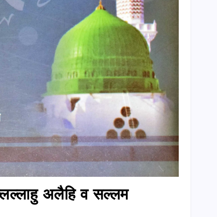
्लल्लाहु अलैहि व सल्लम