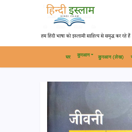
कुरआन
घर
कु़रआन (लेख)