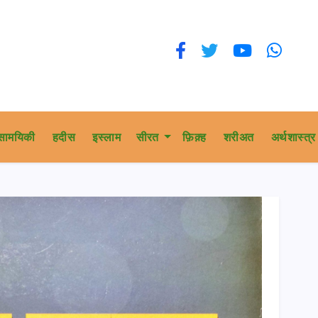
सामयिकी
हदीस
इस्लाम
सीरत
फ़िक़्ह
शरीअत
अर्थशास्त्र