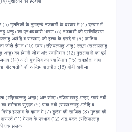
(14) मुशरिकों की हठधर्मी
) मुशरिकों के नुमाइन्दे नज्जाशी के दरबार में (4) दरबार में
लहु अन्हु) का प्रभावकारी भाषण (6) नज्जाशी की प्रतिक्रिया
्लाहु अलैहि व सल्लम) की हत्या के इरादे से (9) फ़ातिमा
का जोशे-ईमान (10) उमर (रज़ियल्लाहु अन्हु) रसूल (सल्लल्लाहु
ु अन्हु) का ईमानी जोश और स्वाभिमान (12) मुसलमानों का पूर्ण
माव (14) आले-मुत्तलिब का स्वाभिमान (15) समझौता नामा
चचा और भतीजे की अन्तिम बातचीत (18) बीबी ख़दीजा
 आइशा (रज़ियाल्लहु अन्हा) और सौदा (रज़ियाल्लहु अन्हा) प्यारे नबी
ों का शर्मनाक सुलूक (5) पाक नबी (सल्लल्लाहु अलैहि व
क गिरोह इस्लाम के दामन में (7) क़ुरैश की साज़िश (8) मुतइम की
शरारतें (11) मेराज के प्रभाव (12) अबू-बक्र (रज़ियाल्लहु
रा की एक झलक