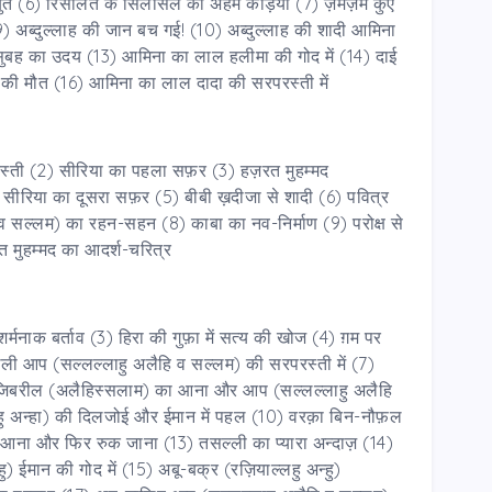
त (6) रिसालत के सिलसिले की अहम कड़ियाँ (7) ज़मज़म कुँए
(9) अब्दुल्लाह की जान बच गई! (10) अब्दुल्लाह की शादी आमिना
क सुबह का उदय (13) आमिना का लाल हलीमा की गोद में (14) दाई
 की मौत (16) आमिना का लाल दादा की सरपरस्ती में
रस्ती (2) सीरिया का पहला सफ़र (3) हज़रत मुहम्मद
) सीरिया का दूसरा सफ़र (5) बीबी ख़दीजा से शादी (6) पवित्र
 सल्लम) का रहन-सहन (8) काबा का नव-निर्माण (9) परोक्ष से
त मुहम्मद का आदर्श-चरित्र
ा शर्मनाक बर्ताव (3) हिरा की गुफ़ा में सत्य की खोज (4) ग़म पर
ली आप (सल्लल्लाहु अलैहि व सल्लम) की सरपरस्ती में (7)
रत जिबरील (अलैहिस्सलाम) का आना और आप (सल्लल्लाहु अलैहि
हु अन्हा) की दिलजोई और ईमान में पहल (10) वरक़ा बिन-नौफ़ल
ा आना और फिर रुक जाना (13) तसल्ली का प्यारा अन्दाज़ (14)
ु) ईमान की गोद में (15) अबू-बक्र (रज़ियाल्लहु अन्हु)