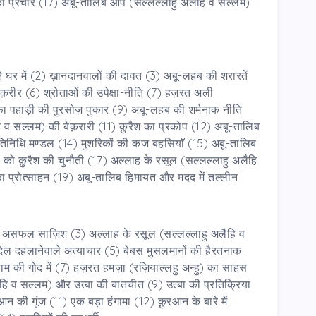
ा प्रचार (17) अबू-तालिब आप (सल्लल्लाहु अलैहि व सल्लम)
े घर में (2) ख़ानदानवालों की दावत (3) अबू-लहब की शरारतें
तक़रीर (6) श्रोताओं की उपेक्षा-नीति (7) हज़रत अली
फ़ा पहाड़ी की पुरसोज़ पुकार (9) अबू-लहब की शर्मनाक नीति
 व सल्लम) की बेक़रारी (11) क़ुरैश का प्रकोप (12) अबू-तालिब
ा प्रतिनिधि मण्डल (14) मुशरिकों की कज बहसियाँ (15) अबू-तालिब
 क़ुरैश की चुनौती (17) अल्लाह के रसूल (सल्लल्लाहु अलैहि
 प्रोत्साहन (19) अबू-तालिब हिमायत और मदद में तल्लीन
 की असफल साज़िश (3) अल्लाह के रसूल (सल्लल्लाहु अलैहि व
े दिल दहलानेवाले अत्याचार (5) बेबस मुसलमानों की हैरतनाक
लाम की गोद में (7) हज़रत हमज़ा (रज़ियाल्लहु अन्हु) का साहस
हि व सल्लम) और उत्बा की बातचीत (9) उत्बा की प्रतिक्रिया
न की गूंज (11) एक बड़ा हंगामा (12) क़ुरआन के बारे में