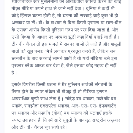
ध्वाजावाहक और मुसलमानों को आतंकवादी साबित करने का कोई
मौक़ा मीडिया अपने हाथ से जाने नहीं देता। दुनिया में कहीं भी
कोई हिंसक घटना होती है, तो घटना की सच्चाई चाहे कुछ भी हो,
अख़बार या टी॰ वी॰ के माध्यम से बिना किसी प्रमाण या छान-बीन
के उसका आरोप किसी मुस्लिम ग्रुप पर रख दिया जाता है, और
उसी मिथ्या के आधार पर अत्यन्त झूठी कहानियाँ बनाई जाती हैं।
टी॰ वी॰ चैनल तो इस मामले में सबपर बाज़ी ले जाते हैं और मामूली
बातों को ख़ूब नमक-मिर्च लगाकर प्रस्तुत करते हैं, लेकिन जब
छानबीन के बाद सच्चाई सामने आती है तो यही मीडिया उसे इस
प्रकार ब्लैक आउट कर देता है, जैसे इसका कोई महत्व ही नहीं
है।
इसके विपरीत किसी घटना में ग़ैर मुस्लिम आतंकी संगठनों के
लिप्त होने के स्पष्ट संकेत भी मौजूद हों तो मीडिया इसपर
आपराधिक चुप्पी साध लेता है। नांदेड़ बम धमाका, मालेगाँव बम
धमाके, समझौता एक्सप्रेस धमाका, आर॰ एस॰ एस॰ हेडक्वार्टर
पर धमाका और मडगाँव (गोवा) बम धमाका की घटनाएँ इसके
स्पष्ट उदाहरण हैं, जिनमें सारे सुबूतों के बावजूद राष्ट्रीय अख़बार
और टी॰ वी॰ चैनल चुप साधे रहे।