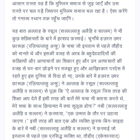
आसान रास्ता यह है कि मुस्लिम समाज से जुड़ जाएँ और उस
रास्ते पर चल पड़ें जिसपर मुस्लिम समाज चल रहा है। ऐसा करेंगे
तो गन्तव्य स्थान तक पहुँच जाएँगे।
यह बात अल्लाह के रसूल (सल्लल्लाहु अलैहि व सल्लम) ने भी
कुछ शख़्सियतों के बारे में इरशाद फ़रमाई। चुनाँचे हज़रत उमर
फ़ारूक़ (रज़ियल्लाहु अन्हु) के चचा जो इस्लाम से पहले तौहीद
को मानते थे और इसकी वजह से अरब के बहुदेववादियों की
सख़्तियों और अत्याचारों का शिकार हुए और उन अत्याचारों की
वजह से घर-बार छोड़ने पर मजबूर हुए और आख़िरकार परदेस में
रहते हुए इस दुनिया से विदा हो गए, उनके बारे में हज़रत उमर
फ़ारूक़ (रज़ियल्लाहु अन्हु) ने अल्लाह के रसूल (सल्लल्लाहु
अलैहि व सल्लम) से पूछा कि “ऐ अल्लाह के रसूल! जिस तरह की
शिक्षा आप देते हैं इसी तरह की बातें मेरे चचा भी बताया करते थे,
मेरे चचा के साथ क़ियामत में क्या सुलूक होगा?” नबी (सल्लल्लाहु
अलैहि व सल्लम) ने फ़रमाया, “एक उम्मत के तौर पर उठाया
जाएगा।” इसी तरह की बात एक और व्यक्ति क़ुस्स-बिन-साइदा
के बारे में नबी (सल्लल्लाहु अलैहि व सल्लम) ने फ़रमाई जो
इस्लाम से पहले एक प्रसिद्ध व्यक्ति था, तौहीद (एकेश्वरवाद)