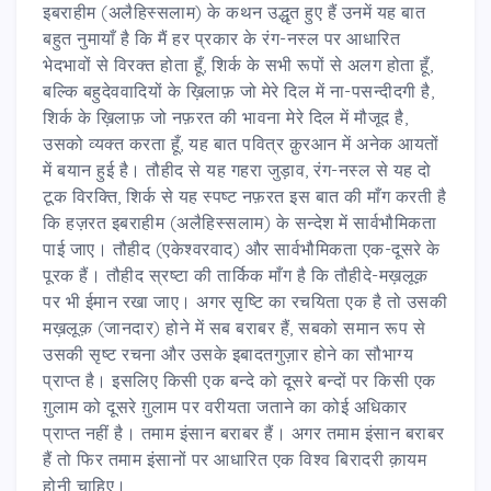
इबराहीम (अलैहिस्सलाम) के कथन उद्धृत हुए हैं उनमें यह बात
बहुत नुमायाँ है कि मैं हर प्रकार के रंग-नस्ल पर आधारित
भेदभावों से विरक्त होता हूँ, शिर्क के सभी रूपों से अलग होता हूँ,
बल्कि बहुदेववादियों के ख़िलाफ़ जो मेरे दिल में ना-पसन्दीदगी है,
शिर्क के ख़िलाफ़ जो नफ़रत की भावना मेरे दिल में मौजूद है,
उसको व्यक्त करता हूँ, यह बात पवित्र क़ुरआन में अनेक आयतों
में बयान हुई है। तौहीद से यह गहरा जुड़ाव, रंग-नस्ल से यह दो
टूक विरक्ति, शिर्क से यह स्पष्ट नफ़रत इस बात की माँग करती है
कि हज़रत इबराहीम (अलैहिस्सलाम) के सन्देश में सार्वभौमिकता
पाई जाए। तौहीद (एकेश्वरवाद) और सार्वभौमिकता एक-दूसरे के
पूरक हैं। तौहीद स्रष्टा की तार्किक माँग है कि तौहीदे-मख़लूक़
पर भी ईमान रखा जाए। अगर सृष्टि का रचयिता एक है तो उसकी
मख़लूक़ (जानदार) होने में सब बराबर हैं, सबको समान रूप से
उसकी सृष्ट रचना और उसके इबादतगुज़ार होने का सौभाग्य
प्राप्त है। इसलिए किसी एक बन्दे को दूसरे बन्दों पर किसी एक
ग़ुलाम को दूसरे ग़ुलाम पर वरीयता जताने का कोई अधिकार
प्राप्त नहीं है। तमाम इंसान बराबर हैं। अगर तमाम इंसान बराबर
हैं तो फिर तमाम इंसानों पर आधारित एक विश्व बिरादरी क़ायम
होनी चाहिए।