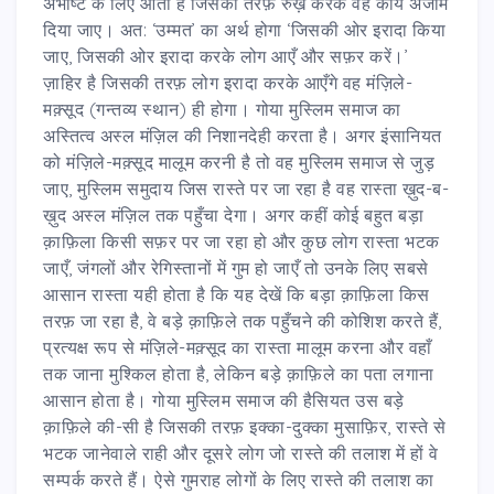
अभीष्ट के लिए आता है जिसकी तरफ़ रुख़ करके वह कार्य अंजाम
दिया जाए। अत: ‘उम्मत’ का अर्थ होगा ‘जिसकी ओर इरादा किया
जाए, जिसकी ओर इरादा करके लोग आएँ और सफ़र करें।’
ज़ाहिर है जिसकी तरफ़ लोग इरादा करके आएँगे वह मंज़िले-
मक़्सूद (गन्तव्य स्थान) ही होगा। गोया मुस्लिम समाज का
अस्तित्व अस्ल मंज़िल की निशानदेही करता है। अगर इंसानियत
को मंज़िले-मक़्सूद मालूम करनी है तो वह मुस्लिम समाज से जुड़
जाए, मुस्लिम समुदाय जिस रास्ते पर जा रहा है वह रास्ता ख़ुद-ब-
ख़ुद अस्ल मंज़िल तक पहुँचा देगा। अगर कहीं कोई बहुत बड़ा
क़ाफ़िला किसी सफ़र पर जा रहा हो और कुछ लोग रास्ता भटक
जाएँ, जंगलों और रेगिस्तानों में गुम हो जाएँ तो उनके लिए सबसे
आसान रास्ता यही होता है कि यह देखें कि बड़ा क़ाफ़िला किस
तरफ़ जा रहा है, वे बड़े क़ाफ़िले तक पहुँचने की कोशिश करते हैं,
प्रत्यक्ष रूप से मंज़िले-मक़्सूद का रास्ता मालूम करना और वहाँ
तक जाना मुश्किल होता है, लेकिन बड़े क़ाफ़िले का पता लगाना
आसान होता है। गोया मुस्लिम समाज की हैसियत उस बड़े
क़ाफ़िले की-सी है जिसकी तरफ़ इक्का-दुक्का मुसाफ़िर, रास्ते से
भटक जानेवाले राही और दूसरे लोग जो रास्ते की तलाश में हों वे
सम्पर्क करते हैं। ऐसे गुमराह लोगों के लिए रास्ते की तलाश का