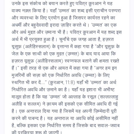
उनके इस संकोच को बयान करते हुए पवित्र क़ुरआन ने यह
वाक्य नक़्ल किया है। यहाँ ‘उम्मत’ का शब्द इसी प्राचीन परम्परा
और व्यवस्था के लिए प्रयोग हुआ है जिसपर कार्यरत रहने का
अधर्मी और बहुदेववादी इरादा ज़ाहिर करते थे। ‘उम्मत’ का एक
और अर्थ मुद्दत और ज़माना भी है। पवित्र क़ुरआन में यह शब्द इस
अर्थ में भी प्रयुक्त हुआ है। चुनाँचे एक जगह आता है, हज़रत
यूसुफ़ (अलैहिस्सलाम) के वृत्तान्त में कहा गया है “और यूसुफ़ के
जेल के एक साथी को एक मुद्दत (उम्मत) के बाद याद आया कि
हज़रत यूसुफ़ (अलैहिस्सलाम) स्वप्नफल बताने की क्षमता रखते
हैं।” इसी तरह से एक और आयत में कहा गया है “अगर हम इन
मुजरिमों की सज़ा को एक निर्धारित अवधि (उम्मत) के लिए
स्थगित भी कर दें....” (क़ुरआन, 11:8) यहाँ भी ‘उम्मत’ का अर्थ
निर्धारित अवधि और ज़माने का है। यहाँ यह इशारा भी अभीष्ट
मालूम होता है कि यह ‘उम्मत’ जो अल्लाह के रसूल (सल्लल्लाहु
अलैहि व सल्लम) ने क़ायम की इसको एक सीमित अवधि दी गई
है। एक अन्तराल दिया गया है जिसमें यह अपनी ज़िम्मेदारी पूरी
करने की पाबन्द है। यह अन्तराल या अवधि कोई असीमित नहीं
है, बल्कि इसका एक निर्धारित समय है जिसके बाद सवाल-जवाब
की प्रक्रिया शुरू हो जाएगी।