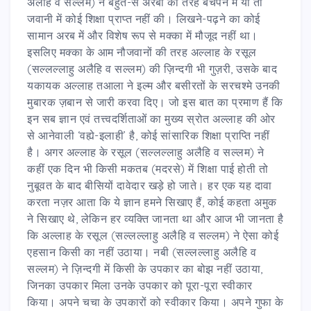
अलैहि व सल्लम) ने बहुत-से अरबों की तरह बचपन में या तो
जवानी में कोई शिक्षा प्राप्त नहीं की। लिखने-पढ़ने का कोई
सामान अरब में और विशेष रूप से मक्का में मौजूद नहीं था।
इसलिए मक्का के आम नौजवानों की तरह अल्लाह के रसूल
(सल्लल्लाहु अलैहि व सल्लम) की ज़िन्दगी भी गुज़री, उसके बाद
यकायक अल्लाह तआला ने इल्म और बसीरतों के सरचश्मे उनकी
मुबारक ज़बान से जारी करवा दिए। जो इस बात का प्रमाण हैं कि
इन सब ज्ञान एवं तत्त्वदर्शिताओं का मुख्य स्रोत अल्लाह की ओर
से आनेवाली ‘वह्ये-इलाही’ है, कोई सांसारिक शिक्षा प्राप्ति नहीं
है। अगर अल्लाह के रसूल (सल्लल्लाहु अलैहि व सल्लम) ने
कहीं एक दिन भी किसी मकतब (मदरसे) में शिक्षा पाई होती तो
नुबूवत के बाद बीसियों दावेदार खड़े हो जाते। हर एक यह दावा
करता नज़र आता कि ये ज्ञान हमने सिखाए हैं, कोई कहता अमुक
ने सिखाए थे, लेकिन हर व्यक्ति जानता था और आज भी जानता है
कि अल्लाह के रसूल (सल्लल्लाहु अलैहि व सल्लम) ने ऐसा कोई
एहसान किसी का नहीं उठाया। नबी (सल्लल्लाहु अलैहि व
सल्लम) ने ज़िन्दगी में किसी के उपकार का बोझ नहीं उठाया,
जिनका उपकार मिला उनके उपकार को पूरा-पूरा स्वीकार
किया। अपने चचा के उपकारों को स्वीकार किया। अपने गुफा के