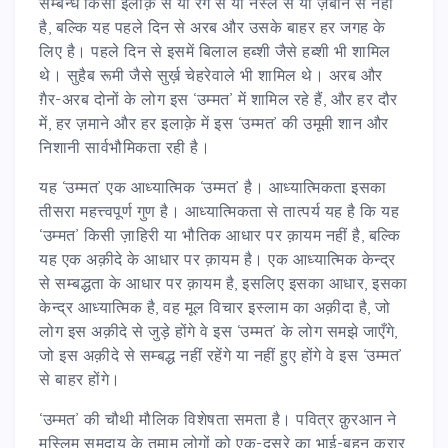
सम्बन्ध किसी इलाक़े से या रंग से या नस्ल से या ज़बान से नहीं
है, बल्कि यह पहले दिन से अरब और उसके बाहर हर जगह के
लिए है। पहले दिन से इसमें बिलाल हब्शी जैसे हब्शी भी शामिल
थे। सुहैब रूमी जैसे सुर्ख़ चेहरेवाले भी शामिल थे। अरब और
ग़ैर-अरब दोनों के लोग इस ‘उम्मत’ में शामिल रहे हैं, और हर दौर
में, हर ज़माने और हर इलाक़े में इस ‘उम्मत’ की उमूमी शान और
निशानी सार्वभौमिकता रही है।
यह ‘उम्मत’ एक आध्यात्मिक ‘उम्मत’ है। आध्यात्मिकता इसका
तीसरा महत्त्वपूर्ण गुण है। आध्यात्मिकता से तात्पर्य यह है कि यह
‘उम्मत’ किसी ज़ाहिरी या भौतिक आधार पर क़ायम नहीं है, बल्कि
यह एक अक़ीदे के आधार पर क़ायम है। एक आध्यात्मिक केन्द्र
से सम्बद्धता के आधार पर क़ायम है, इसलिए इसका आधार, इसका
केन्द्र आध्यात्मिक है, वह मूल विचार इस्लाम का अक़ीदा है, जो
लोग इस अक़ीदे से जुड़े होंगे वे इस ‘उम्मत’ के लोग समझे जाएँगे,
जो इस अक़ीदे से सम्बद्ध नहीं रहेंगे या नहीं हुए होंगे वे इस ‘उम्मत’
से बाहर होंगे।
‘उम्मत’ की चौथी मौलिक विशेषता समता है। पवित्र क़ुरआन ने
मुस्लिम समुदाय के तमाम लोगों को एक-दूसरे का भाई-बहन क़रार