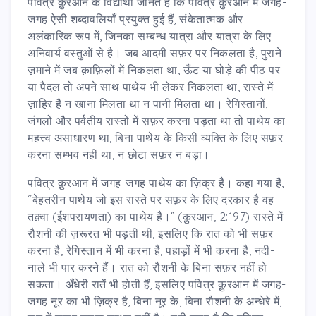
पवित्र क़ुरआन के विद्यार्थी जानते हैं कि पवित्र क़ुरआन में जगह-
जगह ऐसी शब्दावलियाँ प्रयुक्त हुई हैं, संकेतात्मक और
अलंकारिक रूप में, जिनका सम्बन्ध यात्रा और यात्रा के लिए
अनिवार्य वस्तुओं से है। जब आदमी सफ़र पर निकलता है, पुराने
ज़माने में जब क़ाफ़िलों में निकलता था, ऊँट या घोड़े की पीठ पर
या पैदल तो अपने साथ पाथेय भी लेकर निकलता था, रास्ते में
ज़ाहिर है न खाना मिलता था न पानी मिलता था। रेगिस्तानों,
जंगलों और पर्वतीय रास्तों में सफ़र करना पड़ता था तो पाथेय का
महत्त्व असाधारण था, बिना पाथेय के किसी व्यक्ति के लिए सफ़र
करना सम्भव नहीं था, न छोटा सफ़र न बड़ा।
पवित्र क़ुरआन में जगह-जगह पाथेय का ज़िक्र है। कहा गया है,
“बेहतरीन पाथेय जो इस रास्ते पर सफ़र के लिए दरकार है वह
तक़्वा (ईशपरायणता) का पाथेय है।” (क़ुरआन, 2:197) रास्ते में
रौशनी की ज़रूरत भी पड़ती थी, इसलिए कि रात को भी सफ़र
करना है, रेगिस्तान में भी करना है, पहाड़ों में भी करना है, नदी-
नाले भी पार करने हैं। रात को रौशनी के बिना सफ़र नहीं हो
सकता। अँधेरी रातें भी होती हैं, इसलिए पवित्र क़ुरआन में जगह-
जगह नूर का भी ज़िक्र है, बिना नूर के, बिना रौशनी के अन्धेरे में,