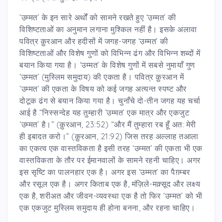
‘उम्मत’ के इन सारे अर्थों को सामने रखते हुए ‘उम्मत’ की
विशिष्टताओं का अनुमान लगाना मुश्किल नहीं है। इसके अलावा
पवित्र क़ुरआन और हदीसों में जगह-जगह ‘उम्मत’ की
विशिष्टताओं और विशेष गुणों को विभिन्न ढंग और विभिन्न शब्दों में
बयान किया गया है। ‘उम्मत’ के विशेष गुणों में सबसे नुमायाँ गुण
‘उम्मत’ (मुस्लिम समुदाय) की एकता है। पवित्र क़ुरआन में
‘उम्मत’ की एकता के विषय को कई जगह अत्यन्त स्पष्ट और
दोटूक ढंग से बयान किया गया है। चुनाँचे दो-तीन जगह यह चर्चा
आई है “निस्सन्देह यह तुम्हारी ‘उम्मत’ एक मात्र और एकजुट
‘उम्मत’ है।” (क़ुरआन, 23:52) “और मैं तुम्हारा रब हूँ अत: मेरी
ही इबादत करो।” (क़ुरआन, 21:92) जिस तरह अल्लाह तआला
का एकत्व एक वास्तविकता है इसी तरह ‘उम्मत’ की एकता भी एक
वास्तविकता के तौर पर ईमानवालों के सामने रहनी चाहिए। अगर
इस सृष्टि का पालनहार एक है। अगर इस ‘उम्मत’ का पैग़म्बर
और रसूल एक है। अगर किताब एक है, मंज़िले-मक़्सूद और लक्ष्य
एक है, शरीअत और जीवन-व्यवस्था एक है तो फिर ‘उम्मत’ को भी
एक एकजुट मुस्लिम समुदाय ही होना बनना, और रहना चाहिए।