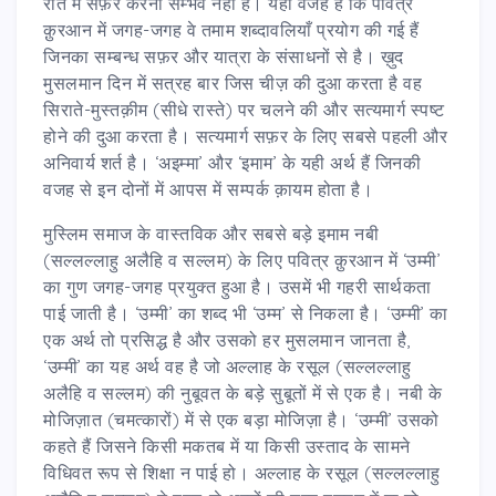
रात में सफ़र करना सम्भव नहीं है। यही वजह है कि पवित्र
क़ुरआन में जगह-जगह वे तमाम शब्दावलियाँ प्रयोग की गई हैं
जिनका सम्बन्ध सफ़र और यात्रा के संसाधनों से है। ख़ुद
मुसलमान दिन में सत्रह बार जिस चीज़ की दुआ करता है वह
सिराते-मुस्तक़ीम (सीधे रास्ते) पर चलने की और सत्यमार्ग स्पष्ट
होने की दुआ करता है। सत्यमार्ग सफ़र के लिए सबसे पहली और
अनिवार्य शर्त है। ‘अइम्मा’ और ‘इमाम’ के यही अर्थ हैं जिनकी
वजह से इन दोनों में आपस में सम्पर्क क़ायम होता है।
मुस्लिम समाज के वास्तविक और सबसे बड़े इमाम नबी
(सल्लल्लाहु अलैहि व सल्लम) के लिए पवित्र क़ुरआन में ‘उम्मी’
का गुण जगह-जगह प्रयुक्त हुआ है। उसमें भी गहरी सार्थकता
पाई जाती है। ‘उम्मी’ का शब्द भी ‘उम्म’ से निकला है। ‘उम्मी’ का
एक अर्थ तो प्रसिद्ध है और उसको हर मुसलमान जानता है,
‘उम्मी’ का यह अर्थ वह है जो अल्लाह के रसूल (सल्लल्लाहु
अलैहि व सल्लम) की नुबूवत के बड़े सुबूतों में से एक है। नबी के
मोजिज़ात (चमत्कारों) में से एक बड़ा मोजिज़ा है। ‘उम्मी’ उसको
कहते हैं जिसने किसी मकतब में या किसी उस्ताद के सामने
विधिवत रूप से शिक्षा न पाई हो। अल्लाह के रसूल (सल्लल्लाहु