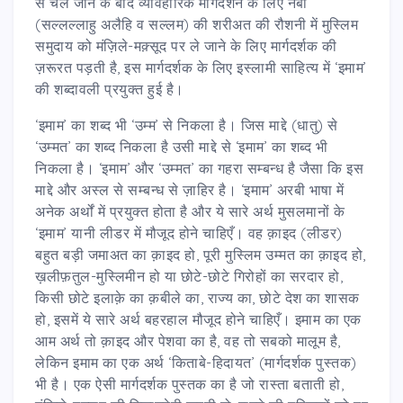
से चले जाने के बाद व्यावहारिक मार्गदर्शन के लिए नबी
(सल्लल्लाहु अलैहि व सल्लम) की शरीअत की रौशनी में मुस्लिम
समुदाय को मंज़िले-मक़्सूद पर ले जाने के लिए मार्गदर्शक की
ज़रूरत पड़ती है, इस मार्गदर्शक के लिए इस्लामी साहित्य में ‘इमाम’
की शब्दावली प्रयुक्त हुई है।
‘इमाम’ का शब्द भी ‘उम्म’ से निकला है। जिस माद्दे (धातु) से
‘उम्मत’ का शब्द निकला है उसी माद्दे से ‘इमाम’ का शब्द भी
निकला है। ‘इमाम’ और ‘उम्मत’ का गहरा सम्बन्ध है जैसा कि इस
माद्दे और अस्ल से सम्बन्ध से ज़ाहिर है। ‘इमाम’ अरबी भाषा में
अनेक अर्थों में प्रयुक्त होता है और ये सारे अर्थ मुसलमानों के
‘इमाम’ यानी लीडर में मौजूद होने चाहिएँ। वह क़ाइद (लीडर)
बहुत बड़ी जमाअत का क़ाइद हो, पूरी मुस्लिम उम्मत का क़ाइद हो,
ख़लीफ़तुल-मुस्लिमीन हो या छोटे-छोटे गिरोहों का सरदार हो,
किसी छोटे इलाक़े का क़बीले का, राज्य का, छोटे देश का शासक
हो, इसमें ये सारे अर्थ बहरहाल मौजूद होने चाहिएँ। इमाम का एक
आम अर्थ तो क़ाइद और पेशवा का है, वह तो सबको मालूम है,
लेकिन इमाम का एक अर्थ ‘किताबे-हिदायत’ (मार्गदर्शक पुस्तक)
भी है। एक ऐसी मार्गदर्शक पुस्तक का है जो रास्ता बताती हो,