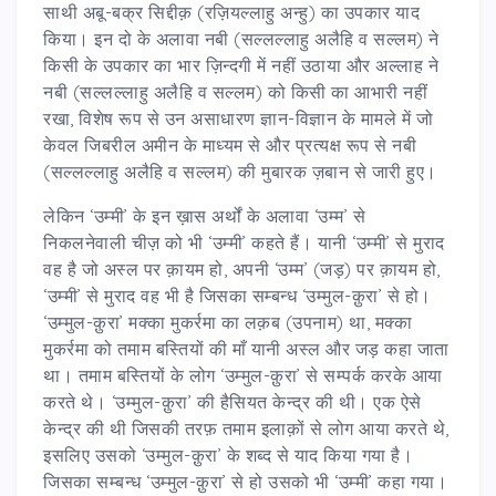
साथी अबू-बक्र सिद्दीक़ (रज़ियल्लाहु अन्हु) का उपकार याद
किया। इन दो के अलावा नबी (सल्लल्लाहु अलैहि व सल्लम) ने
किसी के उपकार का भार ज़िन्दगी में नहीं उठाया और अल्लाह ने
नबी (सल्लल्लाहु अलैहि व सल्लम) को किसी का आभारी नहीं
रखा, विशेष रूप से उन असाधारण ज्ञान-विज्ञान के मामले में जो
केवल जिबरील अमीन के माध्यम से और प्रत्यक्ष रूप से नबी
(सल्लल्लाहु अलैहि व सल्लम) की मुबारक ज़बान से जारी हुए।
लेकिन ‘उम्मी’ के इन ख़ास अर्थों के अलावा ‘उम्म’ से
निकलनेवाली चीज़ को भी ‘उम्मी’ कहते हैं। यानी ‘उम्मी’ से मुराद
वह है जो अस्ल पर क़ायम हो, अपनी ‘उम्म’ (जड़) पर क़ायम हो,
‘उम्मी’ से मुराद वह भी है जिसका सम्बन्ध ‘उम्मुल-क़ुरा’ से हो।
‘उम्मुल-क़ुरा’ मक्का मुकर्रमा का लक़ब (उपनाम) था, मक्का
मुकर्रमा को तमाम बस्तियों की माँ यानी अस्ल और जड़ कहा जाता
था। तमाम बस्तियों के लोग ‘उम्मुल-क़ुरा’ से सम्पर्क करके आया
करते थे। ‘उम्मुल-क़ुरा’ की हैसियत केन्द्र की थी। एक ऐसे
केन्द्र की थी जिसकी तरफ़ तमाम इलाक़ों से लोग आया करते थे,
इसलिए उसको ‘उम्मुल-क़ुरा’ के शब्द से याद किया गया है।
जिसका सम्बन्ध ‘उम्मुल-क़ुरा’ से हो उसको भी ‘उम्मी’ कहा गया।